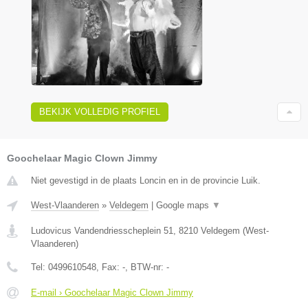
BEKIJK VOLLEDIG PROFIEL
Goochelaar Magic Clown Jimmy
Niet gevestigd in de plaats Loncin en in de provincie Luik.
West-Vlaanderen
»
Veldegem
|
Google maps
▼
Ludovicus Vandendriesscheplein 51
,
8210
Veldegem
(
West-
Vlaanderen
)
Tel:
0499610548
, Fax:
-
, BTW-nr:
-
E-mail › Goochelaar Magic Clown Jimmy