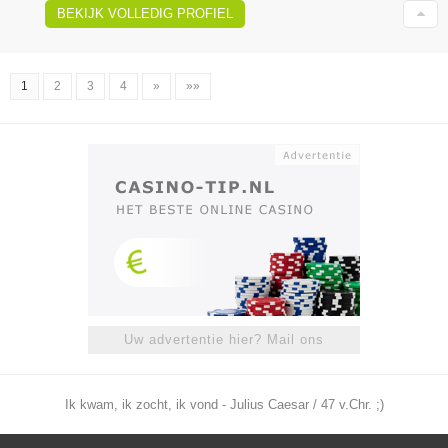
BEKIJK VOLLEDIG PROFIEL
1
2
3
4
»
»»
Uw advertentie hier? Mail ons
Ik kwam, ik zocht, ik vond - Julius Caesar / 47 v.Chr. ;)