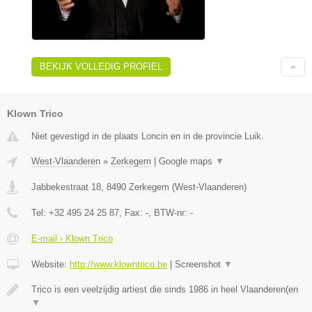
BEKIJK VOLLEDIG PROFIEL
Klown Trico
Niet gevestigd in de plaats Loncin en in de provincie Luik.
West-Vlaanderen
»
Zerkegem
|
Google maps
▼
Jabbekestraat 18
,
8490
Zerkegem
(
West-Vlaanderen
)
Tel:
+32 495 24 25 87
, Fax:
-
, BTW-nr:
-
E-mail › Klown Trico
Website:
http://www.klowntrico.be
|
Screenshot
▼
Trico is een veelzijdig artiest die sinds 1986 in heel Vlaanderen(en
▼