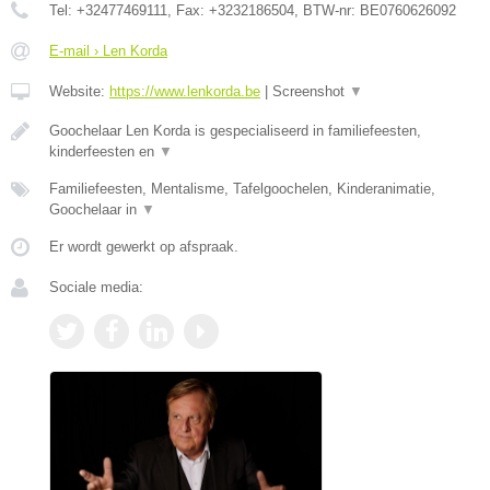
Tel:
+32477469111
, Fax:
+3232186504
, BTW-nr:
BE0760626092
E-mail › Len Korda
Website:
https://www.lenkorda.be
|
Screenshot
▼
Goochelaar Len Korda is gespecialiseerd in familiefeesten,
kinderfeesten en
▼
Familiefeesten, Mentalisme, Tafelgoochelen, Kinderanimatie,
Goochelaar in
▼
Er wordt gewerkt op afspraak.
Sociale media: