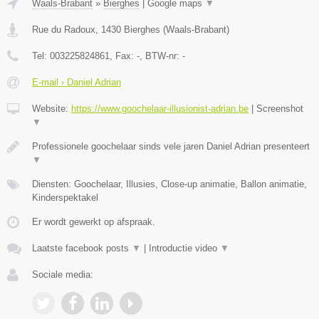
Waals-Brabant
»
Bierghes
|
Google maps
▼
Rue du Radoux
,
1430
Bierghes
(
Waals-Brabant
)
Tel:
003225824861
, Fax:
-
, BTW-nr:
-
E-mail › Daniel Adrian
Website:
https://www.goochelaar-illusionist-adrian.be
|
Screenshot
▼
Professionele goochelaar sinds vele jaren Daniel Adrian presenteert
▼
Diensten: Goochelaar, Illusies, Close-up animatie, Ballon animatie,
Kinderspektakel
Er wordt gewerkt op afspraak.
Laatste facebook posts
▼
|
Introductie video
▼
Sociale media: