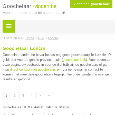
Ik ben een
goochelaar
Goochelaar
-vinden.be
Vind een goochelaar bij u in de buurt!
U bent nu hier:
Home
»
Luik
»
Loncin
Goochelaar Loncin
Goochelaar-vinden.be bevat helaas nog geen
goochelaars in Loncin
. Dit
geldt ook voor de gehele provincie Luik (
goochelaar Luik
). Voer bovenaan
deze pagina uw postcode in voor de dichtstbijzijnde goochelaars of ga
naar
direct contact met goochelaars
om via één e-mail in contact te
komen met meerdere goochelaars tegelijk. Hieronder worden nu overige
resultaten getoond.
1
2
3
4
»
»»
Goochelaar & Mentalist John K. Magic