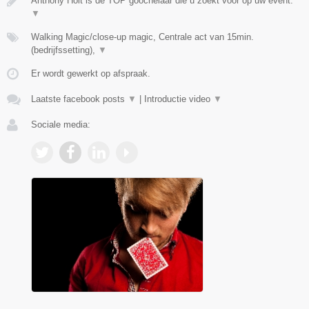
Anthony Holt is de TOP goochelaar die u zoekt voor op uw event.
▼
Walking Magic/close-up magic, Centrale act van 15min.
(bedrijfssetting),
▼
Er wordt gewerkt op afspraak.
Laatste facebook posts
▼
|
Introductie video
▼
Sociale media: