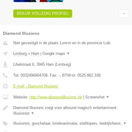
BEKIJK VOLLEDIG PROFIEL
Diamond Illusions
Niet gevestigd in de plaats Loncin en in de provincie Luik.
Limburg
»
Ham
|
Google maps
▼
Libelstraat 6
,
3945
Ham
(
Limburg
)
Tel:
0032496904709
, Fax:
-
, BTW-nr:
0525.862.338
E-mail › Diamond Illusions
Website:
http://www.diamondillusions.be
|
Screenshot
▼
Diamond Illusions zorgt voor allround magisch entertainment.
Illusionist
▼
Illusionist, goochelaar, kinderanimatie, steltlopers, bedrijfsfeest,
▼