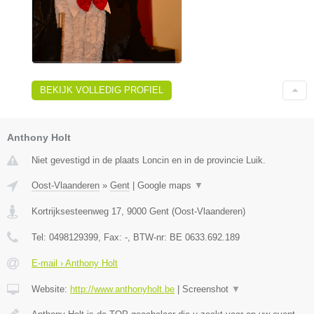
BEKIJK VOLLEDIG PROFIEL
Anthony Holt
Niet gevestigd in de plaats Loncin en in de provincie Luik.
Oost-Vlaanderen
»
Gent
|
Google maps
▼
Kortrijksesteenweg 17
,
9000
Gent
(
Oost-Vlaanderen
)
Tel:
0498129399
, Fax:
-
, BTW-nr:
BE 0633.692.189
E-mail › Anthony Holt
Website:
http://www.anthonyholt.be
|
Screenshot
▼