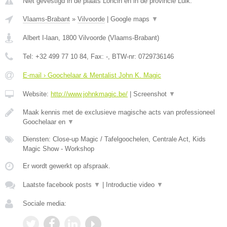
Niet gevestigd in de plaats Loncin en in de provincie Luik.
Vlaams-Brabant
»
Vilvoorde
|
Google maps
▼
Albert I-laan
,
1800
Vilvoorde
(
Vlaams-Brabant
)
Tel:
+32 499 77 10 84
, Fax:
-
, BTW-nr:
0729736146
E-mail › Goochelaar & Mentalist John K. Magic
Website:
http://www.johnkmagic.be/
|
Screenshot
▼
Maak kennis met de exclusieve magische acts van professioneel
Goochelaar en
▼
Diensten: Close-up Magic / Tafelgoochelen, Centrale Act, Kids
Magic Show - Workshop
Er wordt gewerkt op afspraak.
Laatste facebook posts
▼
|
Introductie video
▼
Sociale media: