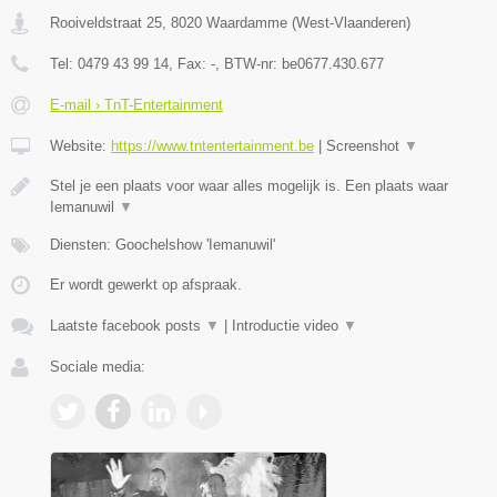
Rooiveldstraat 25
,
8020
Waardamme
(
West-Vlaanderen
)
Tel:
0479 43 99 14
, Fax:
-
, BTW-nr:
be0677.430.677
E-mail › TnT-Entertainment
Website:
https://www.tntentertainment.be
|
Screenshot
▼
Stel je een plaats voor waar alles mogelijk is. Een plaats waar
Iemanuwil
▼
Diensten: Goochelshow 'Iemanuwil'
Er wordt gewerkt op afspraak.
Laatste facebook posts
▼
|
Introductie video
▼
Sociale media: