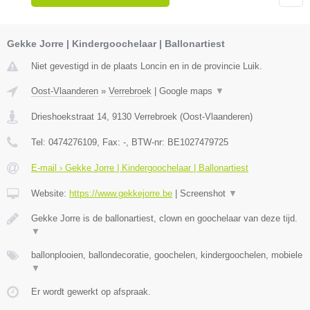
Gekke Jorre | Kindergoochelaar | Ballonartiest
Niet gevestigd in de plaats Loncin en in de provincie Luik.
Oost-Vlaanderen
»
Verrebroek
|
Google maps
▼
Drieshoekstraat 14
,
9130
Verrebroek
(
Oost-Vlaanderen
)
Tel:
0474276109
, Fax:
-
, BTW-nr:
BE1027479725
E-mail › Gekke Jorre | Kindergoochelaar | Ballonartiest
Website:
https://www.gekkejorre.be
|
Screenshot
▼
Gekke Jorre is de ballonartiest, clown en goochelaar van deze tijd.
▼
ballonplooien, ballondecoratie, goochelen, kindergoochelen, mobiele
▼
Er wordt gewerkt op afspraak.