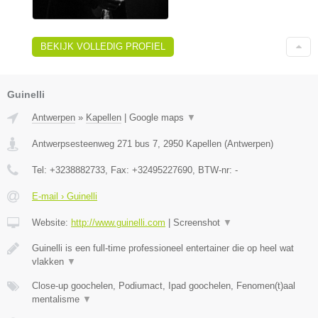
BEKIJK VOLLEDIG PROFIEL
Guinelli
Antwerpen
»
Kapellen
|
Google maps
▼
Antwerpsesteenweg 271 bus 7
,
2950
Kapellen
(
Antwerpen
)
Tel:
+3238882733
, Fax:
+32495227690
, BTW-nr:
-
E-mail › Guinelli
Website:
http://www.guinelli.com
|
Screenshot
▼
Guinelli is een full-time professioneel entertainer die op heel wat
vlakken
▼
Close-up goochelen, Podiumact, Ipad goochelen, Fenomen(t)aal
mentalisme
▼