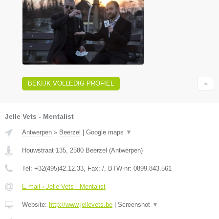
BEKIJK VOLLEDIG PROFIEL
Jelle Vets - Mentalist
Antwerpen
»
Beerzel
|
Google maps
▼
Houwstraat 135
,
2580
Beerzel
(
Antwerpen
)
Tel:
+32(495)42.12.33
, Fax:
/
, BTW-nr:
0899.843.561
E-mail › Jelle Vets - Mentalist
Website:
http://www.jellevets.be
|
Screenshot
▼