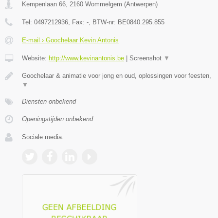
Kempenlaan 66
,
2160
Wommelgem
(
Antwerpen
)
Tel:
0497212936
, Fax:
-
, BTW-nr:
BE0840.295.855
E-mail › Goochelaar Kevin Antonis
Website:
http://www.kevinantonis.be
|
Screenshot
▼
Goochelaar & animatie voor jong en oud, oplossingen voor feesten,
▼
Diensten onbekend
Openingstijden onbekend
Sociale media: