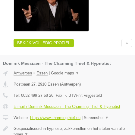
BEKIJK VOLLEDIG PROFIEL
Dominik Messiaen - The Charming Thief & Hypnotist
Antwerpen
»
Essen
|
Google maps
▼
Postbaan 27
,
2910
Essen
(
Antwerpen
)
Tel:
0032 499 27 68 26
, Fax:
-
, BTW-nr:
vrijgesteld
E-mail › Dominik Messiaen - The Charming Thief & Hypnotist
Website:
https://www.charmingthief.eu
|
Screenshot
▼
Gespecialiseerd in hypnose, zakkenrollen en het stelen van alle
types
▼