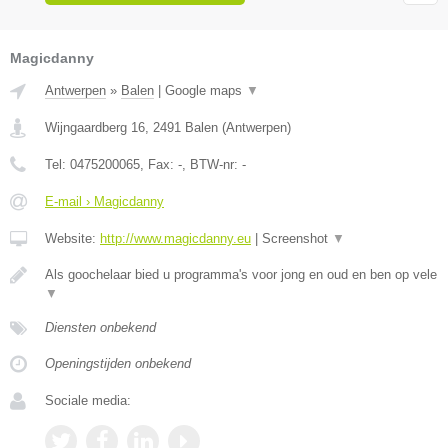
Magicdanny
Antwerpen
»
Balen
|
Google maps
▼
Wijngaardberg 16
,
2491
Balen
(
Antwerpen
)
Tel:
0475200065
, Fax:
-
, BTW-nr:
-
E-mail › Magicdanny
Website:
http://www.magicdanny.eu
|
Screenshot
▼
Als goochelaar bied u programma's voor jong en oud en ben op vele
▼
Diensten onbekend
Openingstijden onbekend
Sociale media: