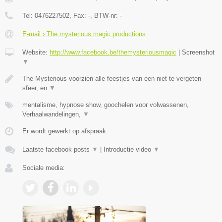
Tel:
0476227502
, Fax:
-
, BTW-nr:
-
E-mail › The mysterious magic productions
Website:
http://www.facebook.be/themysteriousmagic
|
Screenshot
▼
The Mysterious voorzien alle feestjes van een niet te vergeten
sfeer, en
▼
mentalisme, hypnose show, goochelen voor volwassenen,
Verhaalwandelingen,
▼
Er wordt gewerkt op afspraak.
Laatste facebook posts
▼
|
Introductie video
▼
Sociale media: