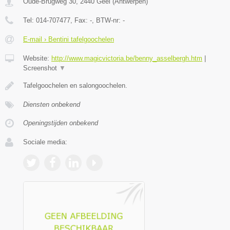
Oude-Brugweg 30
,
2440
Geel
(
Antwerpen
)
Tel:
014-707477
, Fax:
-
, BTW-nr:
-
E-mail › Bentini tafelgoochelen
Website:
http://www.magicvictoria.be/benny_asselbergh.htm
|
Screenshot
▼
Tafelgoochelen en salongoochelen.
Diensten onbekend
Openingstijden onbekend
Sociale media: