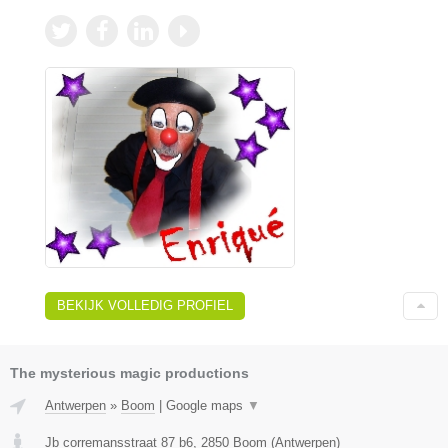
BEKIJK VOLLEDIG PROFIEL
The mysterious magic productions
Antwerpen
»
Boom
|
Google maps
▼
Jb corremansstraat 87 b6
,
2850
Boom
(
Antwerpen
)