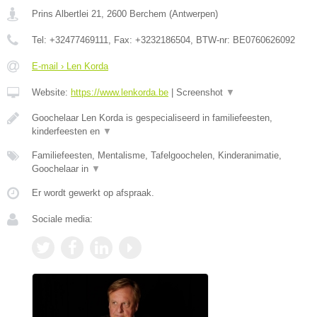
Prins Albertlei 21
,
2600
Berchem
(
Antwerpen
)
Tel:
+32477469111
, Fax:
+3232186504
, BTW-nr:
BE0760626092
E-mail › Len Korda
Website:
https://www.lenkorda.be
|
Screenshot
▼
Goochelaar Len Korda is gespecialiseerd in familiefeesten,
kinderfeesten en
▼
Familiefeesten, Mentalisme, Tafelgoochelen, Kinderanimatie,
Goochelaar in
▼
Er wordt gewerkt op afspraak.
Sociale media: