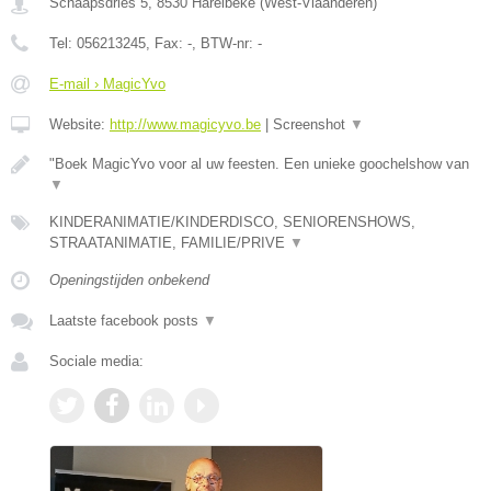
Schaapsdries 5
,
8530
Harelbeke
(
West-Vlaanderen
)
Tel:
056213245
, Fax:
-
, BTW-nr:
-
E-mail › MagicYvo
Website:
http://www.magicyvo.be
|
Screenshot
▼
"Boek MagicYvo voor al uw feesten. Een unieke goochelshow van
▼
KINDERANIMATIE/KINDERDISCO, SENIORENSHOWS,
STRAATANIMATIE, FAMILIE/PRIVE
▼
Openingstijden onbekend
Laatste facebook posts
▼
Sociale media: