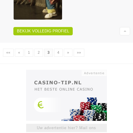
BEKIJK VOLLEDIG PROFIEL
««
«
1
2
3
4
»
»»
Uw advertentie hier? Mail ons