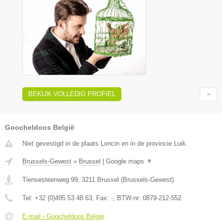
BEKIJK VOLLEDIG PROFIEL
Goocheldoos België
Niet gevestigd in de plaats Loncin en in de provincie Luik.
Brussels-Gewest
»
Brussel
|
Google maps
▼
Tiensesteenweg 99
,
3211
Brussel
(
Brussels-Gewest
)
Tel:
+32 (0)495 53 48 63
, Fax:
-
, BTW-nr:
0879-212-552
E-mail › Goocheldoos België