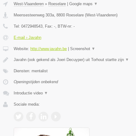
West-Vlaanderen
»
Roeselare
|
Google maps
▼
Meensesteenweg 303a
,
8800
Roeselare
(
West-Vlaanderen
)
Tel:
0472948543
, Fax:
-
, BTW-nr:
-
E-mail › Javahn
Website:
http://www.javahn.be
|
Screenshot
▼
Javahn (ook gekend als Joeri Decuyper) uit Torhout startte zijn
▼
Diensten: mentalist
Openingstijden onbekend
Introductie video
▼
Sociale media: