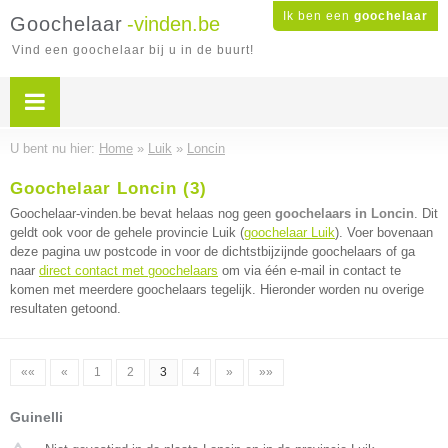
Ik ben een
goochelaar
Goochelaar
-vinden.be
Vind een goochelaar bij u in de buurt!
U bent nu hier:
Home
»
Luik
»
Loncin
Goochelaar Loncin (3)
Goochelaar-vinden.be bevat helaas nog geen
goochelaars in Loncin
. Dit
geldt ook voor de gehele provincie Luik (
goochelaar Luik
). Voer bovenaan
deze pagina uw postcode in voor de dichtstbijzijnde goochelaars of ga
naar
direct contact met goochelaars
om via één e-mail in contact te
komen met meerdere goochelaars tegelijk. Hieronder worden nu overige
resultaten getoond.
««
«
1
2
3
4
»
»»
Guinelli