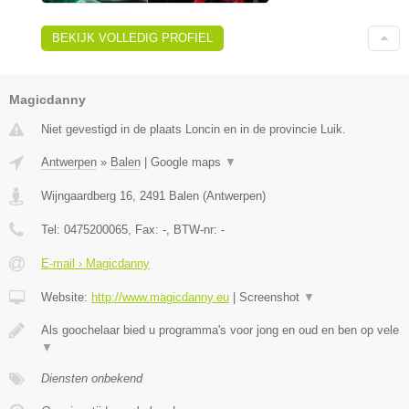
BEKIJK VOLLEDIG PROFIEL
Magicdanny
Niet gevestigd in de plaats Loncin en in de provincie Luik.
Antwerpen
»
Balen
|
Google maps
▼
Wijngaardberg 16
,
2491
Balen
(
Antwerpen
)
Tel:
0475200065
, Fax:
-
, BTW-nr:
-
E-mail › Magicdanny
Website:
http://www.magicdanny.eu
|
Screenshot
▼
Als goochelaar bied u programma's voor jong en oud en ben op vele
▼
Diensten onbekend