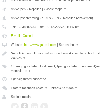
Niet gevestigd in de plaats Loncin en in de provincie Luik.
Antwerpen
»
Kapellen
|
Google maps
▼
Antwerpsesteenweg 271 bus 7
,
2950
Kapellen
(
Antwerpen
)
Tel:
+3238882733
, Fax:
+32495227690
, BTW-nr:
-
E-mail › Guinelli
Website:
http://www.guinelli.com
|
Screenshot
▼
Guinelli is een full-time professioneel entertainer die op heel wat
vlakken
▼
Close-up goochelen, Podiumact, Ipad goochelen, Fenomen(t)aal
mentalisme
▼
Openingstijden onbekend
Laatste facebook posts
▼
|
Introductie video
▼
Sociale media: