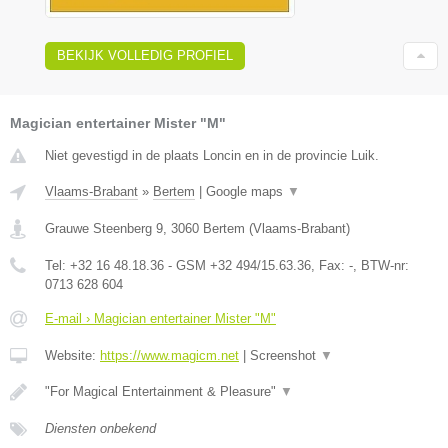
BEKIJK VOLLEDIG PROFIEL
Magician entertainer Mister "M"
Niet gevestigd in de plaats Loncin en in de provincie Luik.
Vlaams-Brabant
»
Bertem
|
Google maps
▼
Grauwe Steenberg 9
,
3060
Bertem
(
Vlaams-Brabant
)
Tel:
+32 16 48.18.36 - GSM +32 494/15.63.36
, Fax:
-
, BTW-nr:
0713 628 604
E-mail › Magician entertainer Mister "M"
Website:
https://www.magicm.net
|
Screenshot
▼
"For Magical Entertainment & Pleasure"
▼
Diensten onbekend