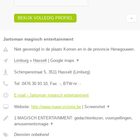
BEKIJK VOLLEDIG PROFIEL
Jartoman magisch entertainment
Niet gevestigd in de plaats Komen en in de provincie Henegouwen.
Limburg
»
Hasselt
|
Google maps
▼
Schimpenstraat 5
,
3511
Hasselt
(
Limburg
)
Tel:
0476 30 93 10
, Fax:
-
, BTW-nr:
-
E-mail › Jartoman magisch entertainment
Website:
http://www.magicvictoria.be
|
Screenshot
▼
1.MAGISCH ENTERTAINMENT: gedachtenlezen, voorspellingen,
amusementsmagie
▼
Diensten onbekend