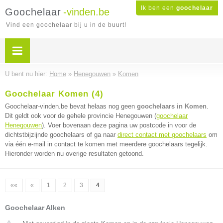
Ik ben een
goochelaar
Goochelaar
-vinden.be
Vind een goochelaar bij u in de buurt!
U bent nu hier:
Home
»
Henegouwen
»
Komen
Goochelaar Komen (4)
Goochelaar-vinden.be bevat helaas nog geen
goochelaars in Komen
.
Dit geldt ook voor de gehele provincie Henegouwen (
goochelaar
Henegouwen
). Voer bovenaan deze pagina uw postcode in voor de
dichtstbijzijnde goochelaars of ga naar
direct contact met goochelaars
om
via één e-mail in contact te komen met meerdere goochelaars tegelijk.
Hieronder worden nu overige resultaten getoond.
««
«
1
2
3
4
Goochelaar Alken