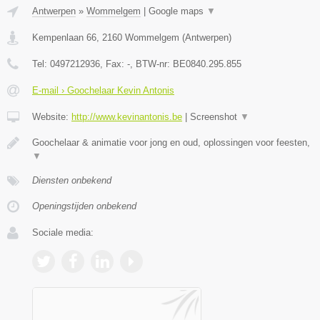
Antwerpen
»
Wommelgem
|
Google maps
▼
Kempenlaan 66
,
2160
Wommelgem
(
Antwerpen
)
Tel:
0497212936
, Fax:
-
, BTW-nr:
BE0840.295.855
E-mail › Goochelaar Kevin Antonis
Website:
http://www.kevinantonis.be
|
Screenshot
▼
Goochelaar & animatie voor jong en oud, oplossingen voor feesten,
▼
Diensten onbekend
Openingstijden onbekend
Sociale media: