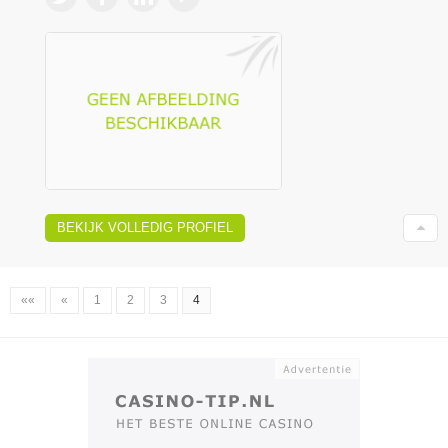
BEKIJK VOLLEDIG PROFIEL
««
«
1
2
3
4