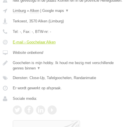
Niet gevestigd in de plaats Komen en in de provincie Henegouwen.
Limburg
»
Alken
|
Google maps
▼
Terkoest
,
3570
Alken
(
Limburg
)
Tel:
-
, Fax:
-
, BTW-nr:
-
E-mail › Goochelaar Alken
Website onbekend
Goochelen is mijn hobby. Ik houd me bezig met verschillende
genres binnen
▼
Diensten: Close-Up, Tafelgoochelen, Randanimatie
Er wordt gewerkt op afspraak.
Sociale media: