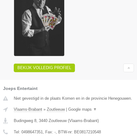
BEKIJK VOLLEDIG PROFIEL
Joeps Entertaint
Niet gevestigd in de plaats Komen en in de provincie Henegouwen.
Vlaams-Brabant
»
Zoutleeuw
|
Google maps
▼
Budingweg 8
,
3440
Zoutleeuw
(
Vlaams-Brabant
)
Tel:
0498647351
, Fax:
-
, BTW-nr:
BE0817210548