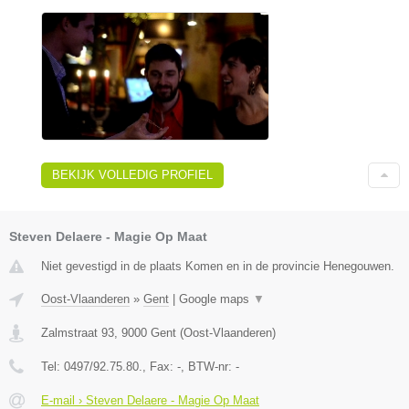
BEKIJK VOLLEDIG PROFIEL
Steven Delaere - Magie Op Maat
Niet gevestigd in de plaats Komen en in de provincie Henegouwen.
Oost-Vlaanderen
»
Gent
|
Google maps
▼
Zalmstraat 93
,
9000
Gent
(
Oost-Vlaanderen
)
Tel:
0497/92.75.80.
, Fax:
-
, BTW-nr:
-
E-mail › Steven Delaere - Magie Op Maat