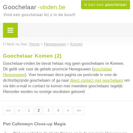
Ik ben een
goochelaar
Goochelaar
-vinden.be
Vind een goochelaar bij u in de buurt!
U bent nu hier:
Home
»
Henegouwen
»
Komen
Goochelaar Komen (2)
Goochelaar-vinden.be bevat helaas nog geen
goochelaars in Komen
.
Dit geldt ook voor de gehele provincie Henegouwen (
goochelaar
Henegouwen
). Voer bovenaan deze pagina uw postcode in voor de
dichtstbijzijnde goochelaars of ga naar
direct contact met goochelaars
om
via één e-mail in contact te komen met meerdere goochelaars tegelijk.
Hieronder worden nu overige resultaten getoond.
««
«
1
2
3
4
»
»»
Piet Callemeyn Close-up Magie