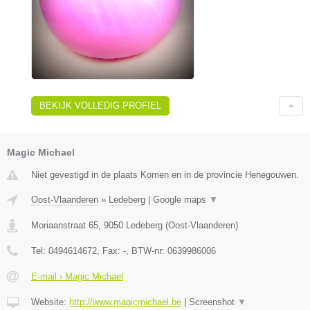
BEKIJK VOLLEDIG PROFIEL
Magic Michael
Niet gevestigd in de plaats Komen en in de provincie Henegouwen.
Oost-Vlaanderen
»
Ledeberg
|
Google maps
▼
Moriaanstraat 65
,
9050
Ledeberg
(
Oost-Vlaanderen
)
Tel:
0494614672
, Fax:
-
, BTW-nr:
0639986006
E-mail › Magic Michael
Website:
http://www.magicmichael.be
|
Screenshot
▼