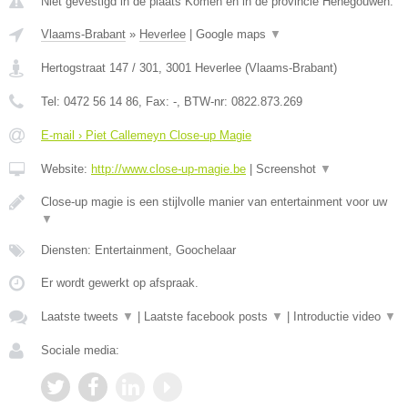
Niet gevestigd in de plaats Komen en in de provincie Henegouwen.
Vlaams-Brabant
»
Heverlee
|
Google maps
▼
Hertogstraat 147 / 301
,
3001
Heverlee
(
Vlaams-Brabant
)
Tel:
0472 56 14 86
, Fax:
-
, BTW-nr:
0822.873.269
E-mail › Piet Callemeyn Close-up Magie
Website:
http://www.close-up-magie.be
|
Screenshot
▼
Close-up magie is een stijlvolle manier van entertainment voor uw
▼
Diensten: Entertainment, Goochelaar
Er wordt gewerkt op afspraak.
Laatste tweets
▼
|
Laatste facebook posts
▼
|
Introductie video
▼
Sociale media: