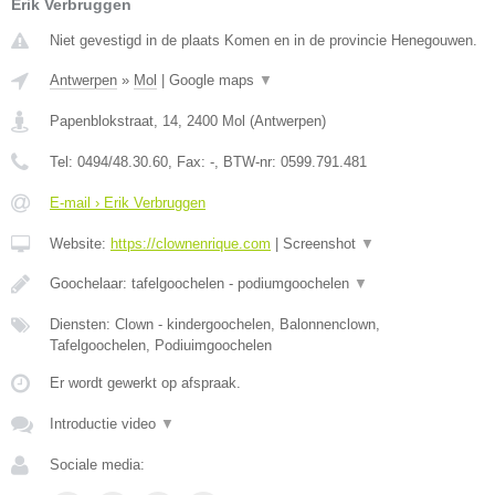
Erik Verbruggen
Niet gevestigd in de plaats Komen en in de provincie Henegouwen.
Antwerpen
»
Mol
|
Google maps
▼
Papenblokstraat, 14
,
2400
Mol
(
Antwerpen
)
Tel:
0494/48.30.60
, Fax:
-
, BTW-nr:
0599.791.481
E-mail › Erik Verbruggen
Website:
https://clownenrique.com
|
Screenshot
▼
Goochelaar: tafelgoochelen - podiumgoochelen
▼
Diensten: Clown - kindergoochelen, Balonnenclown,
Tafelgoochelen, Podiuimgoochelen
Er wordt gewerkt op afspraak.
Introductie video
▼
Sociale media: