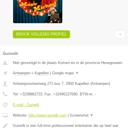
BEKIJK VOLLEDIG PROFIEL
Guinelli
Niet gevestigd in de plaats Komen en in de provincie Henegouwen.
Antwerpen
»
Kapellen
|
Google maps
▼
Antwerpsesteenweg 271 bus 7
,
2950
Kapellen
(
Antwerpen
)
Tel:
+3238882733
, Fax:
+32495227690
, BTW-nr:
-
E-mail › Guinelli
Website:
http://www.guinelli.com
|
Screenshot
▼
Guinelli is een full-time professioneel entertainer die op heel wat