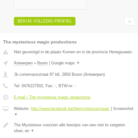
BEKIJK VOLLEDIG PROFIEL
The mysterious magic productions
Niet gevestigd in de plaats Komen en in de provincie Henegouwen.
Antwerpen
»
Boom
|
Google maps
▼
Jb corremansstraat 87 b6
,
2850
Boom
(
Antwerpen
)
Tel:
0476227502
, Fax:
-
, BTW-nr:
-
E-mail › The mysterious magic productions
Website:
http://www.facebook.be/themysteriousmagic
|
Screenshot
▼
The Mysterious voorzien alle feestjes van een niet te vergeten
sfeer, en
▼