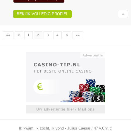
BEKIJK VOLLEDIG PROFIEL
««
«
1
2
3
4
»
»»
Uw advertentie hier? Mail ons
Ik kwam, ik zocht, ik vond - Julius Caesar / 47 v.Chr. ;)