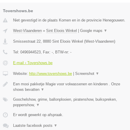
Tovershows.be
Niet gevestigd in de plaats Komen en in de provincie Henegouwen.
West-Vlaanderen
»
Sint Eloois Winkel
|
Google maps
▼
Smissestraat 22
,
8880
Sint Eloois Winkel
(
West-Vlaanderen
)
Tel:
0496944523
, Fax:
-
, BTW-nr:
-
E-mail › Tovershows.be
Website:
http://www.tovershows.be
|
Screenshot
▼
Een mooi pakketje Magie voor volwassenen en kinderen . Onze
shows bevatten
▼
Goochelshow, grime, ballonplooien, piratenshow, buikspreken,
poppenshow,
▼
Er wordt gewerkt op afspraak.
Laatste facebook posts
▼