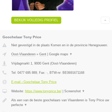
BEKIJK VOLLEDIG PROFIEL
Goochelaar Tony Price
Niet gevestigd in de plaats Komen en in de provincie Henegouwen.
Oost-Vlaanderen
»
Gent
|
Google maps
▼
Vrijdagmarkt 1
,
9000
Gent
(
Oost-Vlaanderen
)
Tel:
0477 695 889
, Fax:
-
, BTW-nr:
BE0691671168
E-mail › Goochelaar Tony Price
Website:
https://www.tonyprice.be/
|
Screenshot
▼
Als een van de beste goochelaars van Vlaanderen is Tony Price uw
perfecte
▼