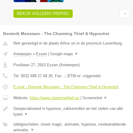
BEKIJK VOLLEDIG PROFIEL
Dominik Messiaen - The Charming Thief & Hypnotist
Niet gevestigd in de plaats Athus en in de provincie Luxemburg.
Antwerpen
»
Essen
|
Google maps
▼
Postbaan 27
,
2910
Essen
(
Antwerpen
)
Tel:
0032 499 27 68 26
, Fax:
-
, BTW-nr:
vrijgesteld
E-mail › Dominik Messiaen - The Charming Thief & Hypnotist
Website:
https://www.charmingthief.eu
|
Screenshot
▼
Gespecialiseerd in hypnose, zakkenrollen en het stelen van alle
types
▼
tafelgoochelen, street magic, animatie, hypnose, rondwandelende
animatie,
▼