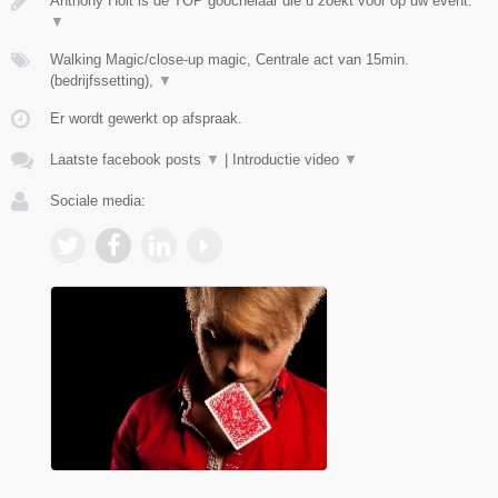
Anthony Holt is de TOP goochelaar die u zoekt voor op uw event.
▼
Walking Magic/close-up magic, Centrale act van 15min.
(bedrijfssetting),
▼
Er wordt gewerkt op afspraak.
Laatste facebook posts
▼
|
Introductie video
▼
Sociale media: