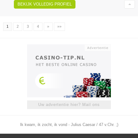
BEKIJK VOLLEDIG PROFIEL
1
2
3
4
»
»»
Uw advertentie hier? Mail ons
Ik kwam, ik zocht, ik vond - Julius Caesar / 47 v.Chr. ;)