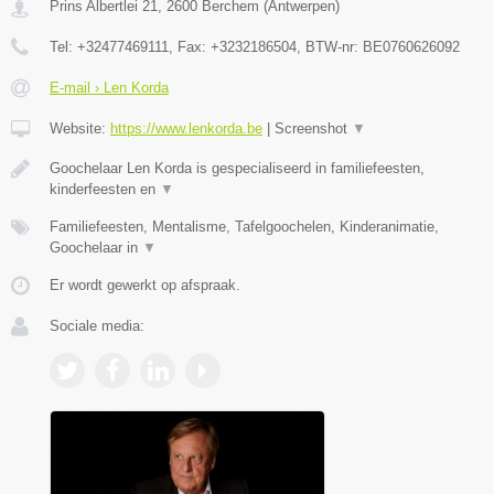
Prins Albertlei 21
,
2600
Berchem
(
Antwerpen
)
Tel:
+32477469111
, Fax:
+3232186504
, BTW-nr:
BE0760626092
E-mail › Len Korda
Website:
https://www.lenkorda.be
|
Screenshot
▼
Goochelaar Len Korda is gespecialiseerd in familiefeesten,
kinderfeesten en
▼
Familiefeesten, Mentalisme, Tafelgoochelen, Kinderanimatie,
Goochelaar in
▼
Er wordt gewerkt op afspraak.
Sociale media: