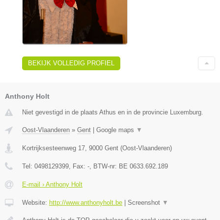
BEKIJK VOLLEDIG PROFIEL
Anthony Holt
Niet gevestigd in de plaats Athus en in de provincie Luxemburg.
Oost-Vlaanderen
»
Gent
|
Google maps
▼
Kortrijksesteenweg 17
,
9000
Gent
(
Oost-Vlaanderen
)
Tel:
0498129399
, Fax:
-
, BTW-nr:
BE 0633.692.189
E-mail › Anthony Holt
Website:
http://www.anthonyholt.be
|
Screenshot
▼