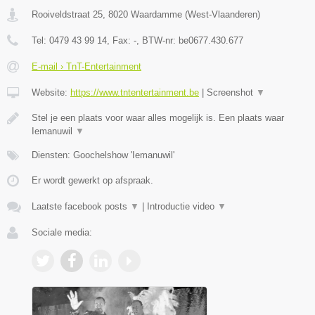
Rooiveldstraat 25
,
8020
Waardamme
(
West-Vlaanderen
)
Tel:
0479 43 99 14
, Fax:
-
, BTW-nr:
be0677.430.677
E-mail › TnT-Entertainment
Website:
https://www.tntentertainment.be
|
Screenshot
▼
Stel je een plaats voor waar alles mogelijk is. Een plaats waar
Iemanuwil
▼
Diensten: Goochelshow 'Iemanuwil'
Er wordt gewerkt op afspraak.
Laatste facebook posts
▼
|
Introductie video
▼
Sociale media: