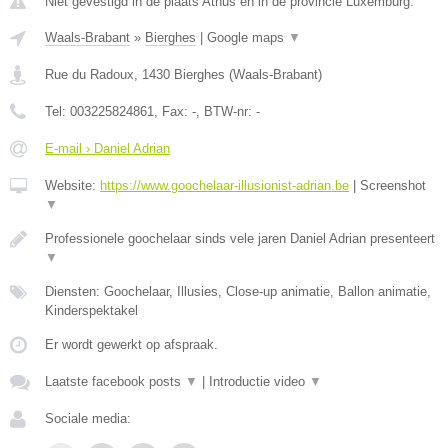
Niet gevestigd in de plaats Athus en in de provincie Luxemburg.
Waals-Brabant
»
Bierghes
|
Google maps
▼
Rue du Radoux
,
1430
Bierghes
(
Waals-Brabant
)
Tel:
003225824861
, Fax:
-
, BTW-nr:
-
E-mail › Daniel Adrian
Website:
https://www.goochelaar-illusionist-adrian.be
|
Screenshot
▼
Professionele goochelaar sinds vele jaren Daniel Adrian presenteert
▼
Diensten: Goochelaar, Illusies, Close-up animatie, Ballon animatie,
Kinderspektakel
Er wordt gewerkt op afspraak.
Laatste facebook posts
▼
|
Introductie video
▼
Sociale media: