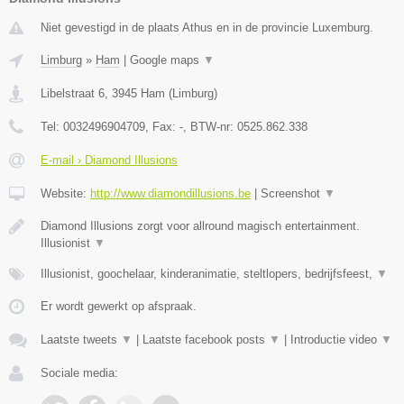
Niet gevestigd in de plaats Athus en in de provincie Luxemburg.
Limburg
»
Ham
|
Google maps
▼
Libelstraat 6
,
3945
Ham
(
Limburg
)
Tel:
0032496904709
, Fax:
-
, BTW-nr:
0525.862.338
E-mail › Diamond Illusions
Website:
http://www.diamondillusions.be
|
Screenshot
▼
Diamond Illusions zorgt voor allround magisch entertainment.
Illusionist
▼
Illusionist, goochelaar, kinderanimatie, steltlopers, bedrijfsfeest,
▼
Er wordt gewerkt op afspraak.
Laatste tweets
▼
|
Laatste facebook posts
▼
|
Introductie video
▼
Sociale media: