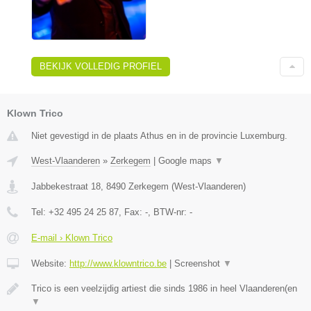
BEKIJK VOLLEDIG PROFIEL
Klown Trico
Niet gevestigd in de plaats Athus en in de provincie Luxemburg.
West-Vlaanderen
»
Zerkegem
|
Google maps
▼
Jabbekestraat 18
,
8490
Zerkegem
(
West-Vlaanderen
)
Tel:
+32 495 24 25 87
, Fax:
-
, BTW-nr:
-
E-mail › Klown Trico
Website:
http://www.klowntrico.be
|
Screenshot
▼
Trico is een veelzijdig artiest die sinds 1986 in heel Vlaanderen(en
▼