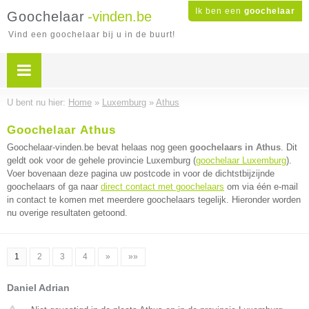
Ik ben een
goochelaar
Goochelaar
-vinden.be
Vind een goochelaar bij u in de buurt!
U bent nu hier:
Home
»
Luxemburg
»
Athus
Goochelaar Athus
Goochelaar-vinden.be bevat helaas nog geen
goochelaars in Athus
. Dit
geldt ook voor de gehele provincie Luxemburg (
goochelaar Luxemburg
).
Voer bovenaan deze pagina uw postcode in voor de dichtstbijzijnde
goochelaars of ga naar
direct contact met goochelaars
om via één e-mail
in contact te komen met meerdere goochelaars tegelijk. Hieronder worden
nu overige resultaten getoond.
1
2
3
4
»
»»
Daniel Adrian