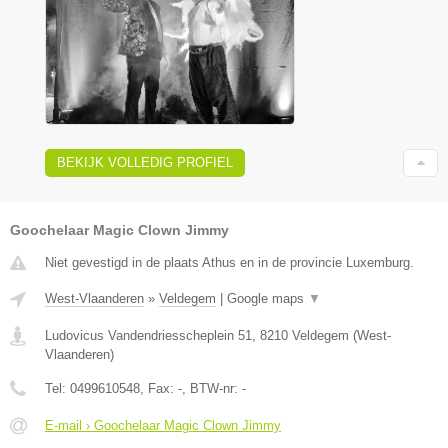
BEKIJK VOLLEDIG PROFIEL
Goochelaar Magic Clown Jimmy
Niet gevestigd in de plaats Athus en in de provincie Luxemburg.
West-Vlaanderen
»
Veldegem
|
Google maps
▼
Ludovicus Vandendriesscheplein 51
,
8210
Veldegem
(
West-
Vlaanderen
)
Tel:
0499610548
, Fax:
-
, BTW-nr:
-
E-mail › Goochelaar Magic Clown Jimmy