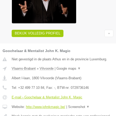
BEKIJK VOLLEDIG PROFIEL
Goochelaar & Mentalist John K. Magic
Niet gevestigd in de plaats Athus en in de provincie Luxemburg.
Vlaams-Brabant
»
Vilvoorde
|
Google maps
▼
Albert I-laan
,
1800
Vilvoorde
(
Vlaams-Brabant
)
Tel:
+32 499 77 10 84
, Fax:
-
, BTW-nr:
0729736146
E-mail › Goochelaar & Mentalist John K. Magic
Website:
http://www.johnkmagic.be/
|
Screenshot
▼