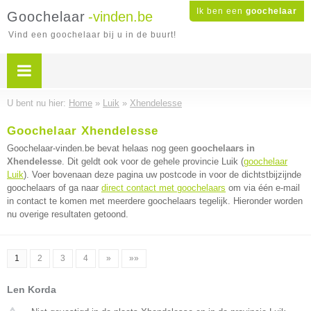
Ik ben een
goochelaar
Goochelaar
-vinden.be
Vind een goochelaar bij u in de buurt!
U bent nu hier:
Home
»
Luik
»
Xhendelesse
Goochelaar Xhendelesse
Goochelaar-vinden.be bevat helaas nog geen
goochelaars in
Xhendelesse
. Dit geldt ook voor de gehele provincie Luik (
goochelaar
Luik
). Voer bovenaan deze pagina uw postcode in voor de dichtstbijzijnde
goochelaars of ga naar
direct contact met goochelaars
om via één e-mail
in contact te komen met meerdere goochelaars tegelijk. Hieronder worden
nu overige resultaten getoond.
1
2
3
4
»
»»
Len Korda