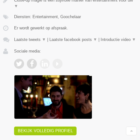
Close-up magie is een stijlvolle manier van entertainment voor uw
▼
Diensten: Entertainment, Goochelaar
Er wordt gewerkt op afspraak.
Laatste tweets
▼
|
Laatste facebook posts
▼
|
Introductie video
▼
Sociale media:
BEKIJK VOLLEDIG PROFIEL