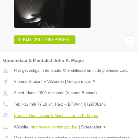
BEKIJK VOLLEDIG PROFIEL
Goochelaar & Mentalist John K. Magic
Niet gevestigd in de plaats Xhendelesse en in de provincie Luik.
Vlaams-Brabant
»
Vilvoorde
|
Google maps
▼
Albert I-laan
,
1800
Vilvoorde
(
Vlaams-Brabant
)
Tel:
+32 499 77 10 84
, Fax:
-
, BTW-nr:
0729736146
E-mail › Goochelaar & Mentalist John K. Magic
Website:
http://www.johnkmagic.be/
|
Screenshot
▼