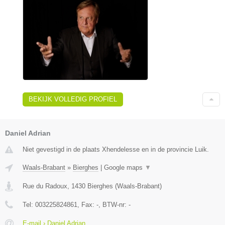
BEKIJK VOLLEDIG PROFIEL
Daniel Adrian
Niet gevestigd in de plaats Xhendelesse en in de provincie Luik.
Waals-Brabant
»
Bierghes
|
Google maps
▼
Rue du Radoux
,
1430
Bierghes
(
Waals-Brabant
)
Tel:
003225824861
, Fax:
-
, BTW-nr:
-
E-mail › Daniel Adrian