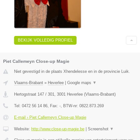
BEKIJK VOLLEDIG PROFIEL
Piet Callemeyn Close-up Magie
Niet gevestigd in de plaats Xhendelesse en in de provincie Luik.
Vlaams-Brabant
»
Heverlee
|
Google maps
▼
Hertogstraat 147 / 301
,
3001
Heverlee
(
Vlaams-Brabant
)
Tel:
0472 56 14 86
, Fax:
-
, BTW-nr:
0822.873.269
E-mail › Piet Callemeyn Close-up Magie
Website:
http://www.close-up-magie.be
|
Screenshot
▼