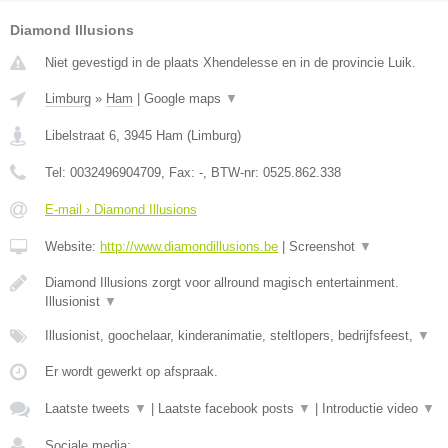
Diamond Illusions
Niet gevestigd in de plaats Xhendelesse en in de provincie Luik.
Limburg
»
Ham
|
Google maps
▼
Libelstraat 6
,
3945
Ham
(
Limburg
)
Tel:
0032496904709
, Fax:
-
, BTW-nr:
0525.862.338
E-mail › Diamond Illusions
Website:
http://www.diamondillusions.be
|
Screenshot
▼
Diamond Illusions zorgt voor allround magisch entertainment.
Illusionist
▼
Illusionist, goochelaar, kinderanimatie, steltlopers, bedrijfsfeest,
▼
Er wordt gewerkt op afspraak.
Laatste tweets
▼
|
Laatste facebook posts
▼
|
Introductie video
▼
Sociale media: