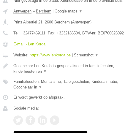
Niet gevestigd in de plaats Xhendelesse en in de provincie Luik.
Antwerpen
»
Berchem
|
Google maps
▼
Prins Albertlei 21
,
2600
Berchem
(
Antwerpen
)
Tel:
+32477469111
, Fax:
+3232186504
, BTW-nr:
BE0760626092
E-mail › Len Korda
Website:
https://www.lenkorda.be
|
Screenshot
▼
Goochelaar Len Korda is gespecialiseerd in familiefeesten,
kinderfeesten en
▼
Familiefeesten, Mentalisme, Tafelgoochelen, Kinderanimatie,
Goochelaar in
▼
Er wordt gewerkt op afspraak.
Sociale media: