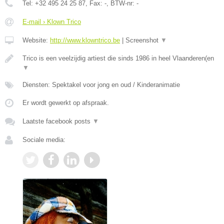
Tel:
+32 495 24 25 87
, Fax:
-
, BTW-nr:
-
E-mail › Klown Trico
Website:
http://www.klowntrico.be
|
Screenshot
▼
Trico is een veelzijdig artiest die sinds 1986 in heel Vlaanderen(en
▼
Diensten: Spektakel voor jong en oud / Kinderanimatie
Er wordt gewerkt op afspraak.
Laatste facebook posts
▼
Sociale media: