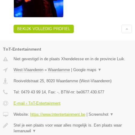
BEKIJK VOLLEDIG PROFIEL
TnT-Entertainment
Niet gevestigd in de plaats Xhendelesse en in de provincie Luik.
West-Vlaanderen
»
Waardamme
|
Google maps
▼
Rooiveldstraat 25
,
8020
Waardamme
(
West-Vlaanderen
)
Tel:
0479 43 99 14
, Fax:
-
, BTW-nr:
be0677.430.677
E-mail › TnT-Entertainment
Website:
https://www.tntentertainment.be
|
Screenshot
▼
Stel je een plaats voor waar alles mogelijk is. Een plaats waar
Iemanuwil
▼