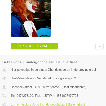
BEKIJK VOLLEDIG PROFIEL
Gekke Jorre | Kindergoochelaar | Ballonartiest
Niet gevestigd in de plaats Xhendelesse en in de provincie Luik.
Oost-Vlaanderen
»
Verrebroek
|
Google maps
▼
Drieshoekstraat 14
,
9130
Verrebroek
(
Oost-Vlaanderen
)
Tel:
0474276109
, Fax:
-
, BTW-nr:
BE1027479725
E-mail › Gekke Jorre | Kindergoochelaar | Ballonartiest