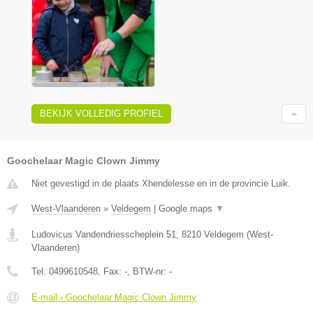
BEKIJK VOLLEDIG PROFIEL
Goochelaar Magic Clown Jimmy
Niet gevestigd in de plaats Xhendelesse en in de provincie Luik.
West-Vlaanderen
»
Veldegem
|
Google maps
▼
Ludovicus Vandendriesscheplein 51
,
8210
Veldegem
(
West-
Vlaanderen
)
Tel:
0499610548
, Fax:
-
, BTW-nr:
-
E-mail › Goochelaar Magic Clown Jimmy