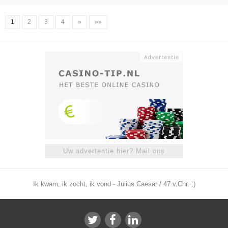
1
2
3
4
»
»»
Uw advertentie hier? Mail ons
Ik kwam, ik zocht, ik vond - Julius Caesar / 47 v.Chr. ;)