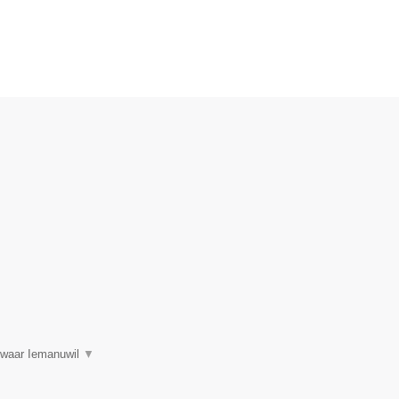
s waar Iemanuwil
▼