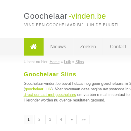
Goochelaar
-vinden.be
VIND EEN GOOCHELAAR BIJ U IN DE BUURT!
Nieuws
Zoeken
Contact
U bent nu hier:
Home
»
Luik
»
Slins
Goochelaar Slins
Goochelaar-vinden.be bevat helaas nog geen
goochelaars in S
(
goochelaar Luik
). Voer bovenaan deze pagina uw postcode in vo
direct contact met goochelaars
om via één e-mail in contact te
Hieronder worden nu overige resultaten getoond.
1
2
3
4
»
»»