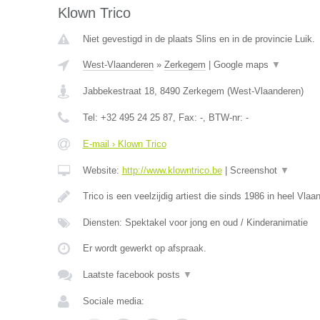
Klown Trico
Niet gevestigd in de plaats Slins en in de provincie Luik.
West-Vlaanderen
»
Zerkegem
|
Google maps
▼
Jabbekestraat 18
,
8490
Zerkegem
(
West-Vlaanderen
)
Tel:
+32 495 24 25 87
, Fax:
-
, BTW-nr:
-
E-mail › Klown Trico
Website:
http://www.klowntrico.be
|
Screenshot
▼
Trico is een veelzijdig artiest die sinds 1986 in heel Vla
Diensten: Spektakel voor jong en oud / Kinderanimatie
Er wordt gewerkt op afspraak.
Laatste facebook posts
▼
Sociale media: