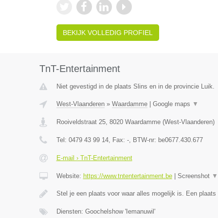
BEKIJK VOLLEDIG PROFIEL
TnT-Entertainment
Niet gevestigd in de plaats Slins en in de provincie Luik.
West-Vlaanderen
»
Waardamme
|
Google maps
▼
Rooiveldstraat 25
,
8020
Waardamme
(
West-Vlaanderen
)
Tel:
0479 43 99 14
, Fax:
-
, BTW-nr:
be0677.430.677
E-mail › TnT-Entertainment
Website:
https://www.tntentertainment.be
|
Screenshot
▼
Stel je een plaats voor waar alles mogelijk is. Een plaat
Diensten: Goochelshow 'Iemanuwil'