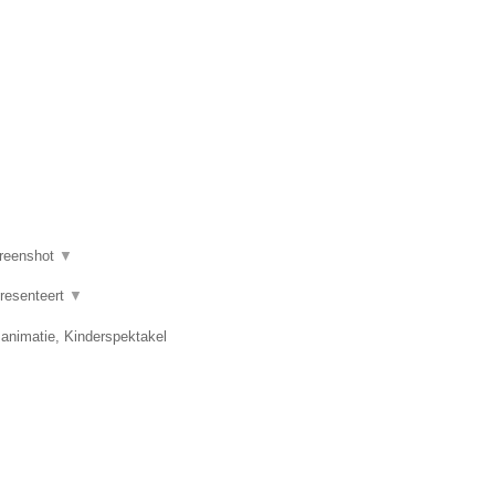
reenshot
▼
presenteert
▼
 animatie, Kinderspektakel