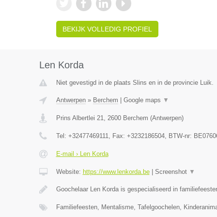
BEKIJK VOLLEDIG PROFIEL
Len Korda
Niet gevestigd in de plaats Slins en in de provincie Luik.
Antwerpen
»
Berchem
|
Google maps
▼
Prins Albertlei 21
,
2600
Berchem
(
Antwerpen
)
Tel:
+32477469111
, Fax:
+3232186504
, BTW-nr:
BE0760
E-mail › Len Korda
Website:
https://www.lenkorda.be
|
Screenshot
▼
Goochelaar Len Korda is gespecialiseerd in familiefeeste
Familiefeesten, Mentalisme, Tafelgoochelen, Kinderanima