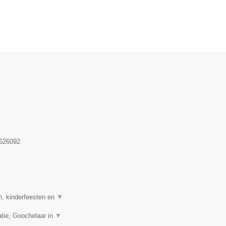
626092
n, kinderfeesten en
▼
tie, Goochelaar in
▼