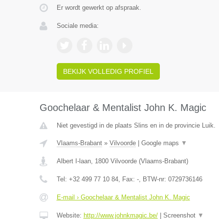
Er wordt gewerkt op afspraak.
Sociale media:
BEKIJK VOLLEDIG PROFIEL
Goochelaar & Mentalist John K. Magic
Niet gevestigd in de plaats Slins en in de provincie Luik.
Vlaams-Brabant
»
Vilvoorde
|
Google maps
▼
Albert I-laan
,
1800
Vilvoorde
(
Vlaams-Brabant
)
Tel:
+32 499 77 10 84
, Fax:
-
, BTW-nr:
0729736146
E-mail › Goochelaar & Mentalist John K. Magic
Website:
http://www.johnkmagic.be/
|
Screenshot
▼