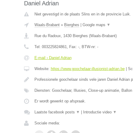
Daniel Adrian
Niet gevestigd in de plaats Slins en in de provincie Luik.
Waals-Brabant
»
Bierghes
|
Google maps
▼
Rue du Radoux
,
1430
Bierghes
(
Waals-Brabant
)
Tel:
003225824861
, Fax:
-
, BTW-nr:
-
E-mail › Daniel Adrian
Website:
https://www.goochelaar-illusionist-adrian.be
|
Sc
Professionele goochelaar sinds vele jaren Daniel Adrian 
Diensten: Goochelaar, Illusies, Close-up animatie, Ballon
Er wordt gewerkt op afspraak.
Laatste facebook posts
▼
|
Introductie video
▼
Sociale media: