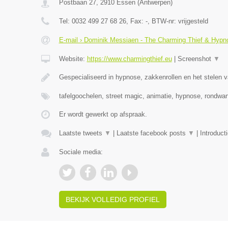
Postbaan 27
,
2910
Essen
(
Antwerpen
)
Tel:
0032 499 27 68 26
, Fax:
-
, BTW-nr:
vrijgesteld
E-mail › Dominik Messiaen - The Charming Thief & Hypno
Website:
https://www.charmingthief.eu
|
Screenshot
▼
Gespecialiseerd in hypnose, zakkenrollen en het stelen v
tafelgoochelen, street magic, animatie, hypnose, rondwa
Er wordt gewerkt op afspraak.
Laatste tweets
▼
|
Laatste facebook posts
▼
|
Introduct
Sociale media:
BEKIJK VOLLEDIG PROFIEL