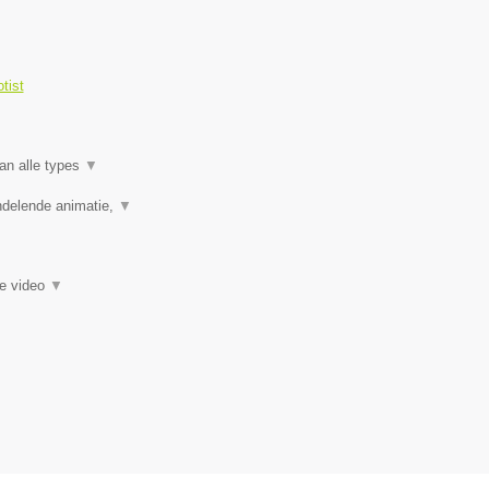
tist
an alle types
▼
ndelende animatie,
▼
ie video
▼