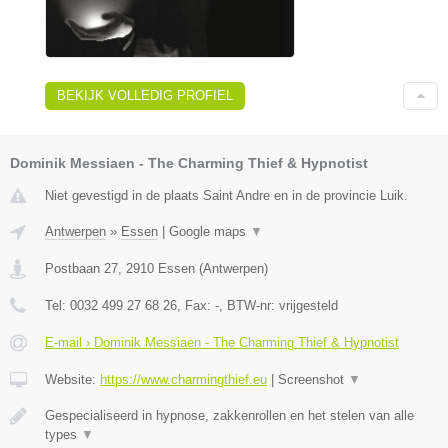
BEKIJK VOLLEDIG PROFIEL
Dominik Messiaen - The Charming Thief & Hypnotist
Niet gevestigd in de plaats Saint Andre en in de provincie Luik.
Antwerpen
»
Essen
|
Google maps
▼
Postbaan 27
,
2910
Essen
(
Antwerpen
)
Tel:
0032 499 27 68 26
, Fax:
-
, BTW-nr:
vrijgesteld
E-mail › Dominik Messiaen - The Charming Thief & Hypnotist
Website:
https://www.charmingthief.eu
|
Screenshot
▼
Gespecialiseerd in hypnose, zakkenrollen en het stelen van alle
types
▼