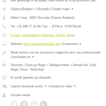
Niet gevestigd in de plaats Saint Andre en in de provincie Luik.
Vlaams-Brabant
»
Vilvoorde
|
Google maps
▼
Albert I-laan
,
1800
Vilvoorde
(
Vlaams-Brabant
)
Tel:
+32 499 77 10 84
, Fax:
-
, BTW-nr:
0729736146
E-mail › Goochelaar & Mentalist John K. Magic
Website:
http://www.johnkmagic.be/
|
Screenshot
▼
Maak kennis met de exclusieve magische acts van professioneel
Goochelaar en
▼
Diensten: Close-up Magic / Tafelgoochelen, Centrale Act, Kids
Magic Show - Workshop
Er wordt gewerkt op afspraak.
Laatste facebook posts
▼
|
Introductie video
▼
Sociale media: