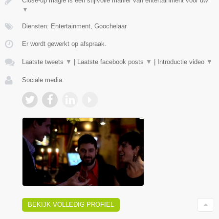
Close-up magie is een stijlvolle manier van entertainment voor uw
▼
Diensten: Entertainment, Goochelaar
Er wordt gewerkt op afspraak.
Laatste tweets
▼
|
Laatste facebook posts
▼
|
Introductie video
▼
Sociale media:
BEKIJK VOLLEDIG PROFIEL