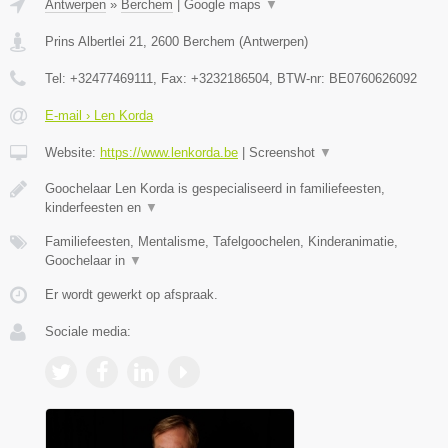
Antwerpen
»
Berchem
|
Google maps
▼
Prins Albertlei 21
,
2600
Berchem
(
Antwerpen
)
Tel:
+32477469111
, Fax:
+3232186504
, BTW-nr:
BE0760626092
E-mail › Len Korda
Website:
https://www.lenkorda.be
|
Screenshot
▼
Goochelaar Len Korda is gespecialiseerd in familiefeesten,
kinderfeesten en
▼
Familiefeesten, Mentalisme, Tafelgoochelen, Kinderanimatie,
Goochelaar in
▼
Er wordt gewerkt op afspraak.
Sociale media: