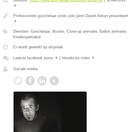
Website:
https://www.goochelaar-illusionist-adrian.be
|
Screenshot
▼
Professionele goochelaar sinds vele jaren Daniel Adrian presenteert
▼
Diensten: Goochelaar, Illusies, Close-up animatie, Ballon animatie,
Kinderspektakel
Er wordt gewerkt op afspraak.
Laatste facebook posts
▼
|
Introductie video
▼
Sociale media: