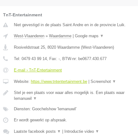
TnT-Entertainment
Niet gevestigd in de plaats Saint Andre en in de provincie Luik.
West-Vlaanderen
»
Waardamme
|
Google maps
▼
Rooiveldstraat 25
,
8020
Waardamme
(
West-Vlaanderen
)
Tel:
0479 43 99 14
, Fax:
-
, BTW-nr:
be0677.430.677
E-mail › TnT-Entertainment
Website:
https://www.tntentertainment.be
|
Screenshot
▼
Stel je een plaats voor waar alles mogelijk is. Een plaats waar
Iemanuwil
▼
Diensten: Goochelshow 'Iemanuwil'
Er wordt gewerkt op afspraak.
Laatste facebook posts
▼
|
Introductie video
▼