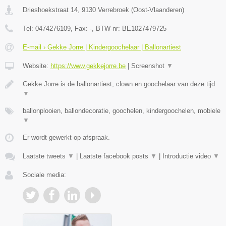
Drieshoekstraat 14
,
9130
Verrebroek
(
Oost-Vlaanderen
)
Tel:
0474276109
, Fax:
-
, BTW-nr:
BE1027479725
E-mail › Gekke Jorre | Kindergoochelaar | Ballonartiest
Website:
https://www.gekkejorre.be
|
Screenshot
▼
Gekke Jorre is de ballonartiest, clown en goochelaar van deze tijd.
▼
ballonplooien, ballondecoratie, goochelen, kindergoochelen, mobiele
▼
Er wordt gewerkt op afspraak.
Laatste tweets
▼
|
Laatste facebook posts
▼
|
Introductie video
▼
Sociale media: