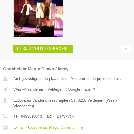
BEKIJK VOLLEDIG PROFIEL
Goochelaar Magic Clown Jimmy
Niet gevestigd in de plaats Saint Andre en in de provincie Luik.
West-Vlaanderen
»
Veldegem
|
Google maps
▼
Ludovicus Vandendriesscheplein 51
,
8210
Veldegem
(
West-
Vlaanderen
)
Tel:
0499610548
, Fax:
-
, BTW-nr:
-
E-mail › Goochelaar Magic Clown Jimmy