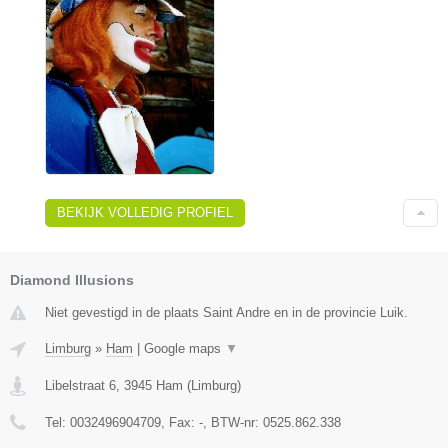
BEKIJK VOLLEDIG PROFIEL
Diamond Illusions
Niet gevestigd in de plaats Saint Andre en in de provincie Luik.
Limburg
»
Ham
|
Google maps
▼
Libelstraat 6
,
3945
Ham
(
Limburg
)
Tel:
0032496904709
, Fax:
-
, BTW-nr:
0525.862.338