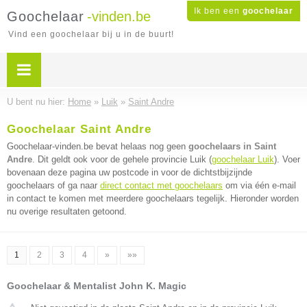
Ik ben een
goochelaar
Goochelaar
-vinden.be
Vind een goochelaar bij u in de buurt!
U bent nu hier:
Home
»
Luik
»
Saint Andre
Goochelaar Saint Andre
Goochelaar-vinden.be bevat helaas nog geen
goochelaars in Saint
Andre
. Dit geldt ook voor de gehele provincie Luik (
goochelaar Luik
). Voer
bovenaan deze pagina uw postcode in voor de dichtstbijzijnde
goochelaars of ga naar
direct contact met goochelaars
om via één e-mail
in contact te komen met meerdere goochelaars tegelijk. Hieronder worden
nu overige resultaten getoond.
1
2
3
4
»
»»
Goochelaar & Mentalist John K. Magic