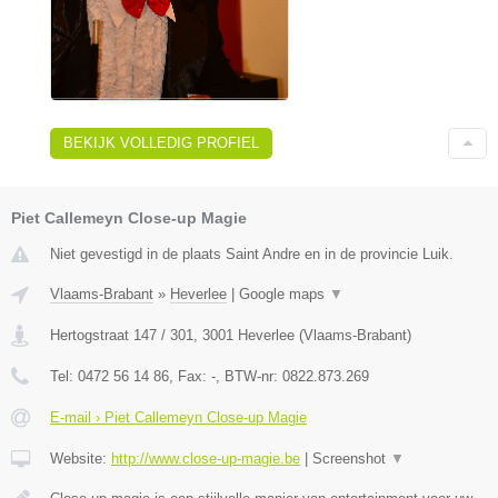
BEKIJK VOLLEDIG PROFIEL
Piet Callemeyn Close-up Magie
Niet gevestigd in de plaats Saint Andre en in de provincie Luik.
Vlaams-Brabant
»
Heverlee
|
Google maps
▼
Hertogstraat 147 / 301
,
3001
Heverlee
(
Vlaams-Brabant
)
Tel:
0472 56 14 86
, Fax:
-
, BTW-nr:
0822.873.269
E-mail › Piet Callemeyn Close-up Magie
Website:
http://www.close-up-magie.be
|
Screenshot
▼