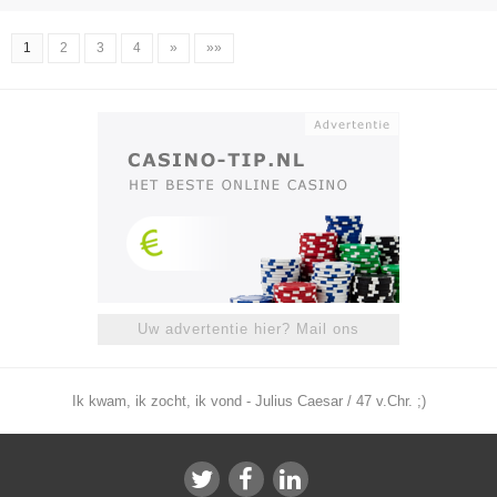
1
2
3
4
»
»»
Uw advertentie hier? Mail ons
Ik kwam, ik zocht, ik vond - Julius Caesar / 47 v.Chr. ;)