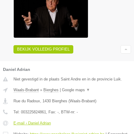
BEKIJK VOLLEDIG PROFIEL
Daniel Adrian
Niet gevestigd in de plaats Saint Andre en in de provincie Luik.
Waals-Brabant
»
Bierghes
|
Google maps
▼
Rue du Radoux
,
1430
Bierghes
(
Waals-Brabant
)
Tel:
003225824861
, Fax:
-
, BTW-nr:
-
E-mail › Daniel Adrian