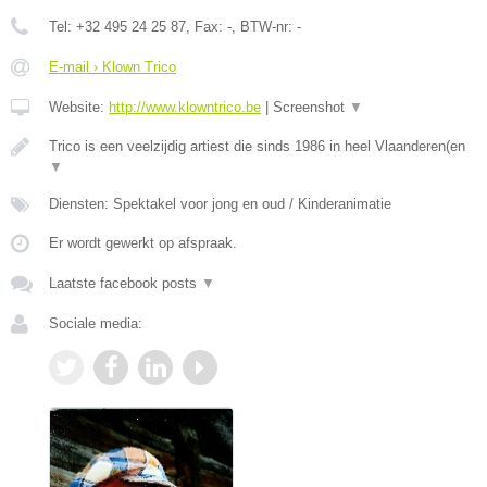
Tel:
+32 495 24 25 87
, Fax:
-
, BTW-nr:
-
E-mail › Klown Trico
Website:
http://www.klowntrico.be
|
Screenshot
▼
Trico is een veelzijdig artiest die sinds 1986 in heel Vlaanderen(en
▼
Diensten: Spektakel voor jong en oud / Kinderanimatie
Er wordt gewerkt op afspraak.
Laatste facebook posts
▼
Sociale media: