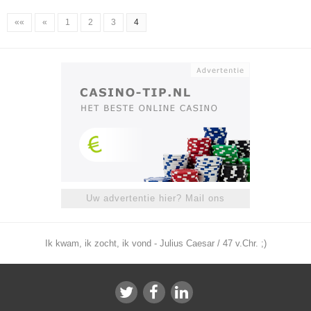
««
«
1
2
3
4
Uw advertentie hier? Mail ons
Ik kwam, ik zocht, ik vond - Julius Caesar / 47 v.Chr. ;)