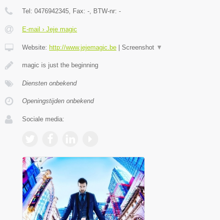
Tel:
0476942345
, Fax:
-
, BTW-nr:
-
E-mail › Jeje magic
Website:
http://www.jejemagic.be
|
Screenshot
▼
magic is just the beginning
Diensten onbekend
Openingstijden onbekend
Sociale media: