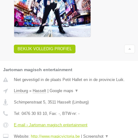
BEKIJK VOLLEDIG PROFIEL
Jartoman magisch entertainment
Niet gevestigd in de plaats Petit Hallet en in de provincie Luik.
Limburg
»
Hasselt
|
Google maps
▼
Schimpenstraat 5
,
3511
Hasselt
(
Limburg
)
Tel:
0476 30 93 10
, Fax:
-
, BTW-nr:
-
E-mail › Jartoman magisch entertainment
Website:
http://www.magicvictoria.be
|
Screenshot
▼