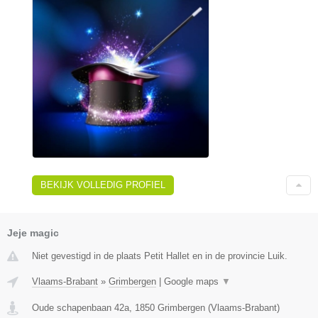
BEKIJK VOLLEDIG PROFIEL
Jeje magic
Niet gevestigd in de plaats Petit Hallet en in de provincie Luik.
Vlaams-Brabant
»
Grimbergen
|
Google maps
▼
Oude schapenbaan 42a
,
1850
Grimbergen
(
Vlaams-Brabant
)