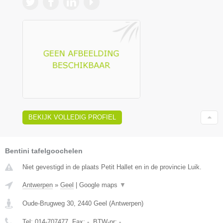
BEKIJK VOLLEDIG PROFIEL
Bentini tafelgoochelen
Niet gevestigd in de plaats Petit Hallet en in de provincie Luik.
Antwerpen
»
Geel
|
Google maps
▼
Oude-Brugweg 30
,
2440
Geel
(
Antwerpen
)
Tel:
014-707477
, Fax:
-
, BTW-nr:
-