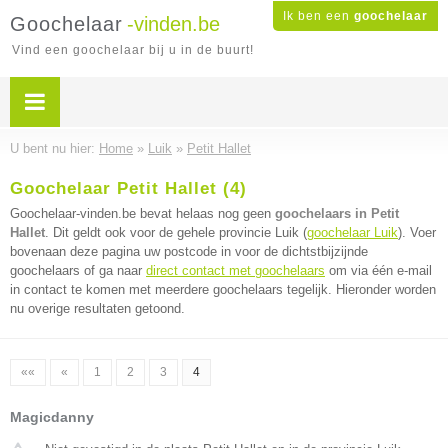
Ik ben een
goochelaar
Goochelaar
-vinden.be
Vind een goochelaar bij u in de buurt!
U bent nu hier:
Home
»
Luik
»
Petit Hallet
Goochelaar Petit Hallet (4)
Goochelaar-vinden.be bevat helaas nog geen
goochelaars in Petit
Hallet
. Dit geldt ook voor de gehele provincie Luik (
goochelaar Luik
). Voer
bovenaan deze pagina uw postcode in voor de dichtstbijzijnde
goochelaars of ga naar
direct contact met goochelaars
om via één e-mail
in contact te komen met meerdere goochelaars tegelijk. Hieronder worden
nu overige resultaten getoond.
««
«
1
2
3
4
Magicdanny