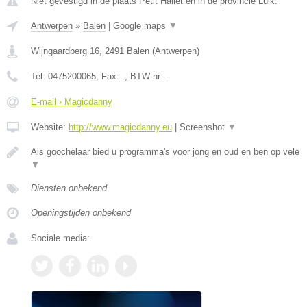
Niet gevestigd in de plaats Petit Hallet en in de provincie Luik.
Antwerpen
»
Balen
|
Google maps
▼
Wijngaardberg 16
,
2491
Balen
(
Antwerpen
)
Tel:
0475200065
, Fax:
-
, BTW-nr:
-
E-mail › Magicdanny
Website:
http://www.magicdanny.eu
|
Screenshot
▼
Als goochelaar bied u programma's voor jong en oud en ben op vele
▼
Diensten onbekend
Openingstijden onbekend
Sociale media: