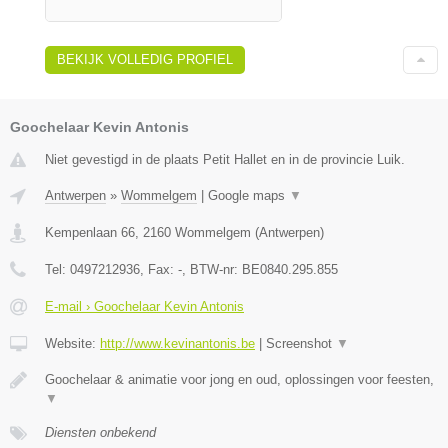
BEKIJK VOLLEDIG PROFIEL
Goochelaar Kevin Antonis
Niet gevestigd in de plaats Petit Hallet en in de provincie Luik.
Antwerpen
»
Wommelgem
|
Google maps
▼
Kempenlaan 66
,
2160
Wommelgem
(
Antwerpen
)
Tel:
0497212936
, Fax:
-
, BTW-nr:
BE0840.295.855
E-mail › Goochelaar Kevin Antonis
Website:
http://www.kevinantonis.be
|
Screenshot
▼
Goochelaar & animatie voor jong en oud, oplossingen voor feesten,
▼
Diensten onbekend