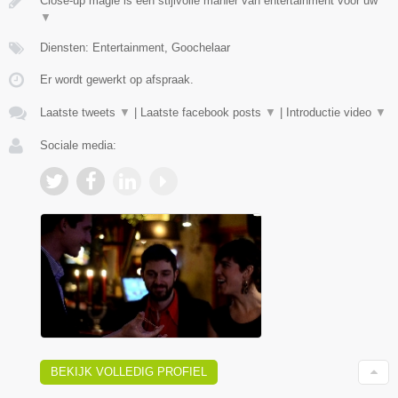
Close-up magie is een stijlvolle manier van entertainment voor uw
▼
Diensten: Entertainment, Goochelaar
Er wordt gewerkt op afspraak.
Laatste tweets
▼
|
Laatste facebook posts
▼
|
Introductie video
▼
Sociale media:
BEKIJK VOLLEDIG PROFIEL