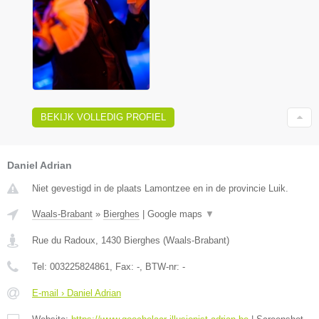
BEKIJK VOLLEDIG PROFIEL
Daniel Adrian
Niet gevestigd in de plaats Lamontzee en in de provincie Luik.
Waals-Brabant
»
Bierghes
|
Google maps
▼
Rue du Radoux
,
1430
Bierghes
(
Waals-Brabant
)
Tel:
003225824861
, Fax:
-
, BTW-nr:
-
E-mail › Daniel Adrian