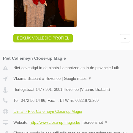
BEKIJK VOLLEDIG PROFIEL
Piet Callemeyn Close-up Magie
Niet gevestigd in de plaats Lamontzee en in de provincie Luik.
Vlaams-Brabant
»
Heverlee
|
Google maps
▼
Hertogstraat 147 / 301
,
3001
Heverlee
(
Vlaams-Brabant
)
Tel:
0472 56 14 86
, Fax:
-
, BTW-nr:
0822.873.269
E-mail › Piet Callemeyn Close-up Magie
Website:
http://www.close-up-magie.be
|
Screenshot
▼