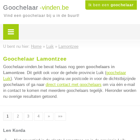
Ik ben een
goochelaar
Goochelaar
-vinden.be
Vind een goochelaar bij u in de buurt!
U bent nu hier:
Home
»
Luik
»
Lamontzee
Goochelaar Lamontzee
Goochelaar-vinden.be bevat helaas nog geen
goochelaars in
Lamontzee
. Dit geldt ook voor de gehele provincie Luik (
goochelaar
Luik
). Voer bovenaan deze pagina uw postcode in voor de dichtstbijzijnde
goochelaars of ga naar
direct contact met goochelaars
om via één e-mail
in contact te komen met meerdere goochelaars tegelijk. Hieronder worden
nu overige resultaten getoond.
1
2
3
4
»
»»
Len Korda