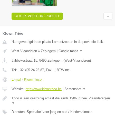
BEKIJK VOLLEDIG PROFIEL
Klown Trico
Niet gevestigd in de plaats Lamontzee en in de provincie Luik.
West-Vlaanderen
»
Zerkegem
|
Google maps
▼
Jabbekestraat 18
,
8490
Zerkegem
(
West-Vlaanderen
)
Tel:
+32 495 24 25 87
, Fax:
-
, BTW-nr:
-
E-mail › Klown Trico
Website:
http://www.klowntrico.be
|
Screenshot
▼
Trico is een veelzijdig artiest die sinds 1986 in heel Vlaanderen(en
▼
Diensten: Spektakel voor jong en oud / Kinderanimatie