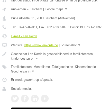
Niet gevestigd in de plaats Lamontzee en in de provincie Luik.
Antwerpen
»
Berchem
|
Google maps
▼
Prins Albertlei 21
,
2600
Berchem
(
Antwerpen
)
Tel:
+32477469111
, Fax:
+3232186504
, BTW-nr:
BE0760626092
E-mail › Len Korda
Website:
https://www.lenkorda.be
|
Screenshot
▼
Goochelaar Len Korda is gespecialiseerd in familiefeesten,
kinderfeesten en
▼
Familiefeesten, Mentalisme, Tafelgoochelen, Kinderanimatie,
Goochelaar in
▼
Er wordt gewerkt op afspraak.
Sociale media: