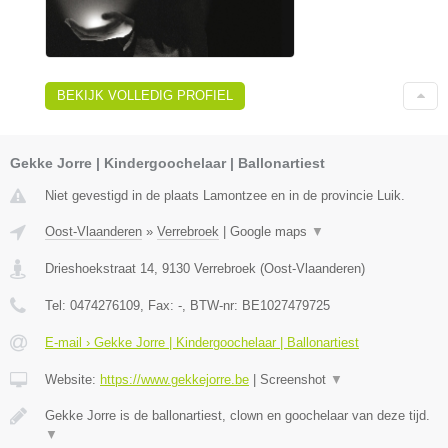
BEKIJK VOLLEDIG PROFIEL
Gekke Jorre | Kindergoochelaar | Ballonartiest
Niet gevestigd in de plaats Lamontzee en in de provincie Luik.
Oost-Vlaanderen
»
Verrebroek
|
Google maps
▼
Drieshoekstraat 14
,
9130
Verrebroek
(
Oost-Vlaanderen
)
Tel:
0474276109
, Fax:
-
, BTW-nr:
BE1027479725
E-mail › Gekke Jorre | Kindergoochelaar | Ballonartiest
Website:
https://www.gekkejorre.be
|
Screenshot
▼
Gekke Jorre is de ballonartiest, clown en goochelaar van deze tijd.
▼