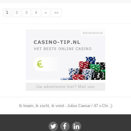
1
2
3
4
»
»»
Uw advertentie hier? Mail ons
Ik kwam, ik zocht, ik vond - Julius Caesar / 47 v.Chr. ;)