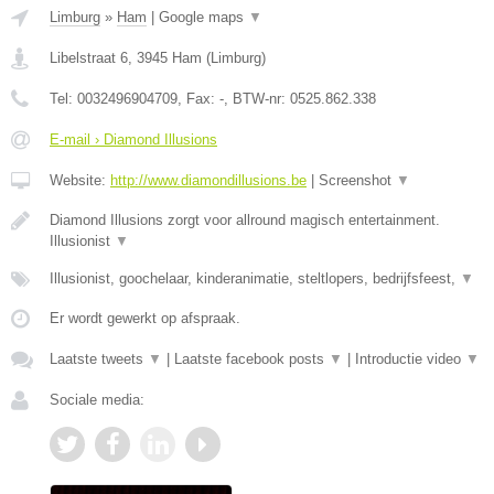
Limburg
»
Ham
|
Google maps
▼
Libelstraat 6
,
3945
Ham
(
Limburg
)
Tel:
0032496904709
, Fax:
-
, BTW-nr:
0525.862.338
E-mail › Diamond Illusions
Website:
http://www.diamondillusions.be
|
Screenshot
▼
Diamond Illusions zorgt voor allround magisch entertainment.
Illusionist
▼
Illusionist, goochelaar, kinderanimatie, steltlopers, bedrijfsfeest,
▼
Er wordt gewerkt op afspraak.
Laatste tweets
▼
|
Laatste facebook posts
▼
|
Introductie video
▼
Sociale media: