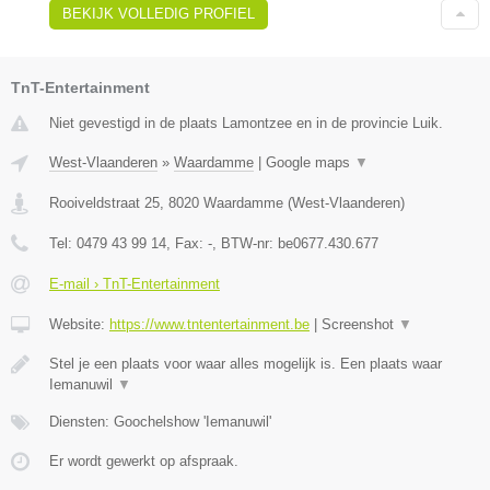
BEKIJK VOLLEDIG PROFIEL
TnT-Entertainment
Niet gevestigd in de plaats Lamontzee en in de provincie Luik.
West-Vlaanderen
»
Waardamme
|
Google maps
▼
Rooiveldstraat 25
,
8020
Waardamme
(
West-Vlaanderen
)
Tel:
0479 43 99 14
, Fax:
-
, BTW-nr:
be0677.430.677
E-mail › TnT-Entertainment
Website:
https://www.tntentertainment.be
|
Screenshot
▼
Stel je een plaats voor waar alles mogelijk is. Een plaats waar
Iemanuwil
▼
Diensten: Goochelshow 'Iemanuwil'
Er wordt gewerkt op afspraak.