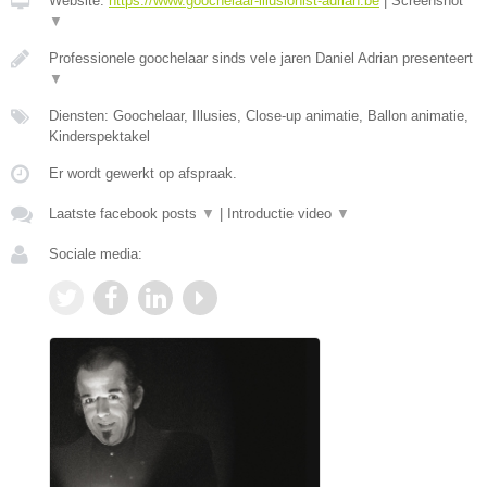
Website:
https://www.goochelaar-illusionist-adrian.be
|
Screenshot
▼
Professionele goochelaar sinds vele jaren Daniel Adrian presenteert
▼
Diensten: Goochelaar, Illusies, Close-up animatie, Ballon animatie,
Kinderspektakel
Er wordt gewerkt op afspraak.
Laatste facebook posts
▼
|
Introductie video
▼
Sociale media: