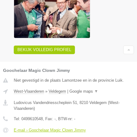
BEKIJK VOLLEDIG PROFIEL
Goochelaar Magic Clown Jimmy
Niet gevestigd in de plaats Lamontzee en in de provincie Luik.
West-Vlaanderen
»
Veldegem
|
Google maps
▼
Ludovicus Vandendriesscheplein 51
,
8210
Veldegem
(
West-
Vlaanderen
)
Tel:
0499610548
, Fax:
-
, BTW-nr:
-
E-mail › Goochelaar Magic Clown Jimmy