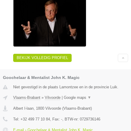
BEKIJK VOLLEDIG PROFIEL
Goochelaar & Mentalist John K. Magic
Niet gevestigd in de plaats Lamontzee en in de provincie Luik.
Vlaams-Brabant
»
Vilvoorde
|
Google maps
▼
Albert I-laan
,
1800
Vilvoorde
(
Vlaams-Brabant
)
Tel:
+32 499 77 10 84
, Fax:
-
, BTW-nr:
0729736146
E-mail › Goochelaar & Mentalist John K. Magic