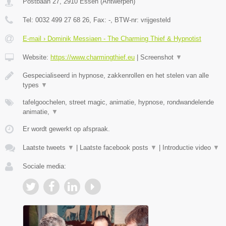
Postbaan 27
,
2910
Essen
(
Antwerpen
)
Tel:
0032 499 27 68 26
, Fax:
-
, BTW-nr:
vrijgesteld
E-mail › Dominik Messiaen - The Charming Thief & Hypnotist
Website:
https://www.charmingthief.eu
|
Screenshot
▼
Gespecialiseerd in hypnose, zakkenrollen en het stelen van alle
types
▼
tafelgoochelen, street magic, animatie, hypnose, rondwandelende
animatie,
▼
Er wordt gewerkt op afspraak.
Laatste tweets
▼
|
Laatste facebook posts
▼
|
Introductie video
▼
Sociale media: