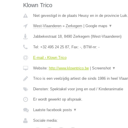
Klown Trico
Niet gevestigd in de plaats Heusy en in de provincie Luik
West-Vlaanderen
»
Zerkegem
|
Google maps
▼
Jabbekestraat 18
,
8490
Zerkegem
(
West-Vlaanderen
)
Tel:
+32 495 24 25 87
, Fax:
-
, BTW-nr:
-
E-mail › Klown Trico
Website:
http://www.klowntrico.be
|
Screenshot
▼
Trico is een veelzijdig artiest die sinds 1986 in heel Vla
Diensten: Spektakel voor jong en oud / Kinderanimatie
Er wordt gewerkt op afspraak.
Laatste facebook posts
▼
Sociale media: