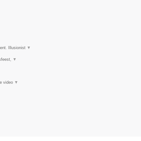
nt. Illusionist
▼
fsfeest,
▼
ie video
▼