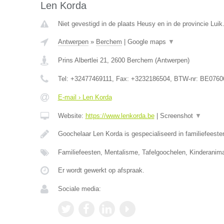
Len Korda
Niet gevestigd in de plaats Heusy en in de provincie Luik
Antwerpen
»
Berchem
|
Google maps
▼
Prins Albertlei 21
,
2600
Berchem
(
Antwerpen
)
Tel:
+32477469111
, Fax:
+3232186504
, BTW-nr:
BE0760
E-mail › Len Korda
Website:
https://www.lenkorda.be
|
Screenshot
▼
Goochelaar Len Korda is gespecialiseerd in familiefeeste
Familiefeesten, Mentalisme, Tafelgoochelen, Kinderanima
Er wordt gewerkt op afspraak.
Sociale media: