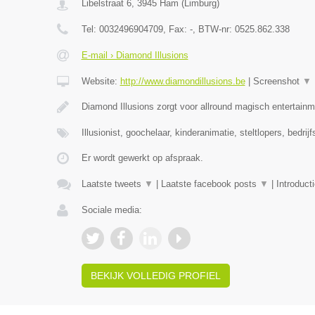
Libelstraat 6
,
3945
Ham
(
Limburg
)
Tel:
0032496904709
, Fax:
-
, BTW-nr:
0525.862.338
E-mail › Diamond Illusions
Website:
http://www.diamondillusions.be
|
Screenshot
▼
Diamond Illusions zorgt voor allround magisch entertainme
Illusionist, goochelaar, kinderanimatie, steltlopers, bedrij
Er wordt gewerkt op afspraak.
Laatste tweets
▼
|
Laatste facebook posts
▼
|
Introduct
Sociale media:
BEKIJK VOLLEDIG PROFIEL