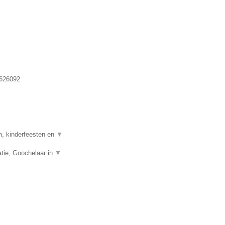
.
626092
n, kinderfeesten en
▼
tie, Goochelaar in
▼