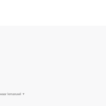
.
s waar Iemanuwil
▼