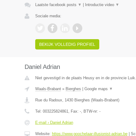
Laatste facebook posts
▼
|
Introductie video
▼
Sociale media:
BEKIJK VOLLEDIG PROFIEL
Daniel Adrian
Niet gevestigd in de plaats Heusy en in de provincie Luik
Waals-Brabant
»
Bierghes
|
Google maps
▼
Rue du Radoux
,
1430
Bierghes
(
Waals-Brabant
)
Tel:
003225824861
, Fax:
-
, BTW-nr:
-
E-mail › Daniel Adrian
Website:
https://www.goochelaar-illusionist-adrian.be
|
Sc