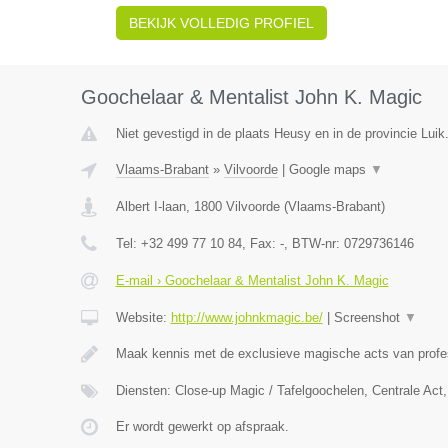
BEKIJK VOLLEDIG PROFIEL
Goochelaar & Mentalist John K. Magic
Niet gevestigd in de plaats Heusy en in de provincie Luik
Vlaams-Brabant
»
Vilvoorde
|
Google maps
▼
Albert I-laan
,
1800
Vilvoorde
(
Vlaams-Brabant
)
Tel:
+32 499 77 10 84
, Fax:
-
, BTW-nr:
0729736146
E-mail › Goochelaar & Mentalist John K. Magic
Website:
http://www.johnkmagic.be/
|
Screenshot
▼
Maak kennis met de exclusieve magische acts van prof
Diensten: Close-up Magic / Tafelgoochelen, Centrale Ac
Er wordt gewerkt op afspraak.