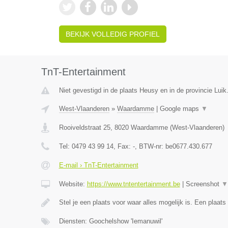
BEKIJK VOLLEDIG PROFIEL
TnT-Entertainment
Niet gevestigd in de plaats Heusy en in de provincie Luik
West-Vlaanderen
»
Waardamme
|
Google maps
▼
Rooiveldstraat 25
,
8020
Waardamme
(
West-Vlaanderen
)
Tel:
0479 43 99 14
, Fax:
-
, BTW-nr:
be0677.430.677
E-mail › TnT-Entertainment
Website:
https://www.tntentertainment.be
|
Screenshot
▼
Stel je een plaats voor waar alles mogelijk is. Een plaat
Diensten: Goochelshow 'Iemanuwil'