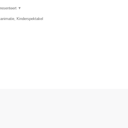
presenteert
▼
 animatie, Kinderspektakel
.