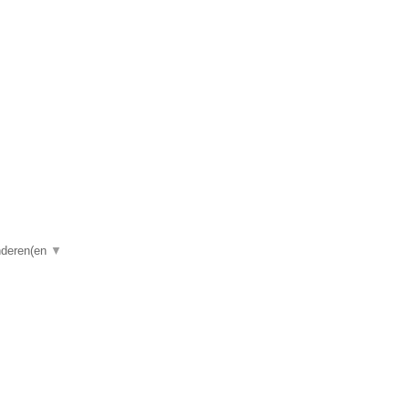
.
anderen(en
▼