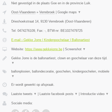
Niet gevestigd in de plaats Goe en in de provincie Luik.
Oost-Vlaanderen
»
Verrebroek
|
Google maps
▼
Drieshoekstraat 14
,
9130
Verrebroek
(
Oost-Vlaanderen
)
Tel:
0474276109
, Fax:
-
, BTW-nr:
BE1027479725
E-mail › Gekke Jorre | Kindergoochelaar | Ballonartiest
Website:
https://www.gekkejorre.be
|
Screenshot
▼
Gekke Jorre is de ballonartiest, clown en goochelaar van deze tijd.
▼
ballonplooien, ballondecoratie, goochelen, kindergoochelen, mobiele
▼
Er wordt gewerkt op afspraak.
Laatste tweets
▼
|
Laatste facebook posts
▼
|
Introductie video
▼
Sociale media: