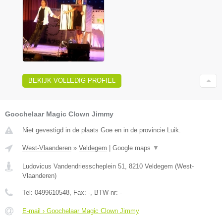
BEKIJK VOLLEDIG PROFIEL
Goochelaar Magic Clown Jimmy
Niet gevestigd in de plaats Goe en in de provincie Luik.
West-Vlaanderen
»
Veldegem
|
Google maps
▼
Ludovicus Vandendriesscheplein 51
,
8210
Veldegem
(
West-
Vlaanderen
)
Tel:
0499610548
, Fax:
-
, BTW-nr:
-
E-mail › Goochelaar Magic Clown Jimmy