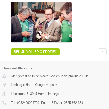
BEKIJK VOLLEDIG PROFIEL
Diamond Illusions
Niet gevestigd in de plaats Goe en in de provincie Luik.
Limburg
»
Ham
|
Google maps
▼
Libelstraat 6
,
3945
Ham
(
Limburg
)
Tel:
0032496904709
, Fax:
-
, BTW-nr:
0525.862.338