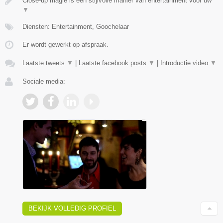
Close-up magie is een stijlvolle manier van entertainment voor uw
▼
Diensten: Entertainment, Goochelaar
Er wordt gewerkt op afspraak.
Laatste tweets
▼
|
Laatste facebook posts
▼
|
Introductie video
▼
Sociale media:
BEKIJK VOLLEDIG PROFIEL