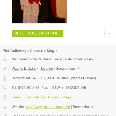
BEKIJK VOLLEDIG PROFIEL
Piet Callemeyn Close-up Magie
Niet gevestigd in de plaats Goe en in de provincie Luik.
Vlaams-Brabant
»
Heverlee
|
Google maps
▼
Hertogstraat 147 / 301
,
3001
Heverlee
(
Vlaams-Brabant
)
Tel:
0472 56 14 86
, Fax:
-
, BTW-nr:
0822.873.269
E-mail › Piet Callemeyn Close-up Magie
Website:
http://www.close-up-magie.be
|
Screenshot
▼