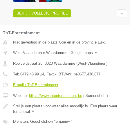
BEKIJK VOLLEDIG PROFIEL
TnT-Entertainment
Niet gevestigd in de plaats Goe en in de provincie Luik.
West-Vlaanderen
»
Waardamme
|
Google maps
▼
Rooiveldstraat 25
,
8020
Waardamme
(
West-Vlaanderen
)
Tel:
0479 43 99 14
, Fax:
-
, BTW-nr:
be0677.430.677
E-mail › TnT-Entertainment
Website:
https://www.tntentertainment.be
|
Screenshot
▼
Stel je een plaats voor waar alles mogelijk is. Een plaats waar
Iemanuwil
▼
Diensten: Goochelshow 'Iemanuwil'