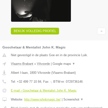
BEKIJK VOLLEDIG PROFIEL
Goochelaar & Mentalist John K. Magic
Niet gevestigd in de plaats Goe en in de provincie Luik.
Vlaams-Brabant
»
Vilvoorde
|
Google maps
▼
Albert I-laan
,
1800
Vilvoorde
(
Vlaams-Brabant
)
Tel:
+32 499 77 10 84
, Fax:
-
, BTW-nr:
0729736146
E-mail › Goochelaar & Mentalist John K. Magic
Website:
http://www.johnkmagic.be/
|
Screenshot
▼