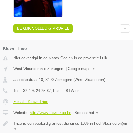
BEKIJK VOLLEDIG PROFIEL
Klown Trico
Niet gevestigd in de plaats Goe en in de provincie Luik.
West-Vlaanderen
»
Zerkegem
|
Google maps
▼
Jabbekestraat 18
,
8490
Zerkegem
(
West-Vlaanderen
)
Tel:
+32 495 24 25 87
, Fax:
-
, BTW-nr:
-
E-mail › Klown Trico
Website:
http://www.klowntrico.be
|
Screenshot
▼
Trico is een veelzijdig artiest die sinds 1986 in heel Vlaanderen(en
▼