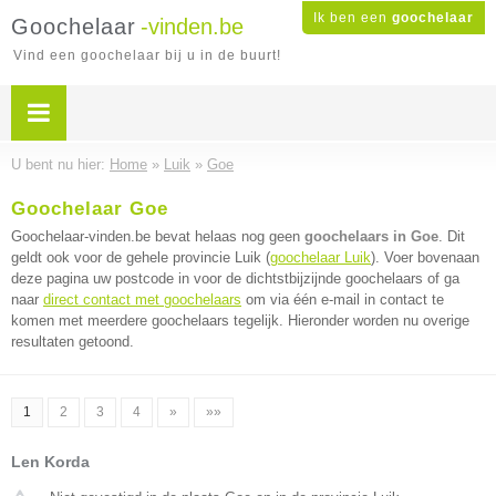
Ik ben een
goochelaar
Goochelaar
-vinden.be
Vind een goochelaar bij u in de buurt!
U bent nu hier:
Home
»
Luik
»
Goe
Goochelaar Goe
Goochelaar-vinden.be bevat helaas nog geen
goochelaars in Goe
. Dit
geldt ook voor de gehele provincie Luik (
goochelaar Luik
). Voer bovenaan
deze pagina uw postcode in voor de dichtstbijzijnde goochelaars of ga
naar
direct contact met goochelaars
om via één e-mail in contact te
komen met meerdere goochelaars tegelijk. Hieronder worden nu overige
resultaten getoond.
1
2
3
4
»
»»
Len Korda