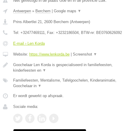
Niet gevestigd in de plaats Goe en in de provincie Luik.
Antwerpen
»
Berchem
|
Google maps
▼
Prins Albertlei 21
,
2600
Berchem
(
Antwerpen
)
Tel:
+32477469111
, Fax:
+3232186504
, BTW-nr:
BE0760626092
E-mail › Len Korda
Website:
https://www.lenkorda.be
|
Screenshot
▼
Goochelaar Len Korda is gespecialiseerd in familiefeesten,
kinderfeesten en
▼
Familiefeesten, Mentalisme, Tafelgoochelen, Kinderanimatie,
Goochelaar in
▼
Er wordt gewerkt op afspraak.
Sociale media: