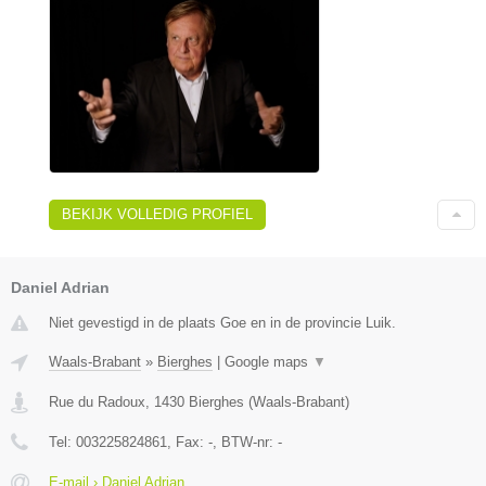
BEKIJK VOLLEDIG PROFIEL
Daniel Adrian
Niet gevestigd in de plaats Goe en in de provincie Luik.
Waals-Brabant
»
Bierghes
|
Google maps
▼
Rue du Radoux
,
1430
Bierghes
(
Waals-Brabant
)
Tel:
003225824861
, Fax:
-
, BTW-nr:
-
E-mail › Daniel Adrian