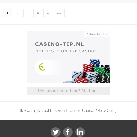
1
2
3
4
»
»»
Uw advertentie hier? Mail ons
Ik kwam, ik zocht, ik vond - Julius Caesar / 47 v.Chr. ;)