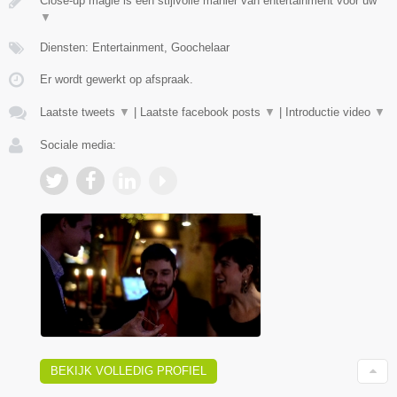
Close-up magie is een stijlvolle manier van entertainment voor uw
▼
Diensten: Entertainment, Goochelaar
Er wordt gewerkt op afspraak.
Laatste tweets
▼
|
Laatste facebook posts
▼
|
Introductie video
▼
Sociale media:
BEKIJK VOLLEDIG PROFIEL