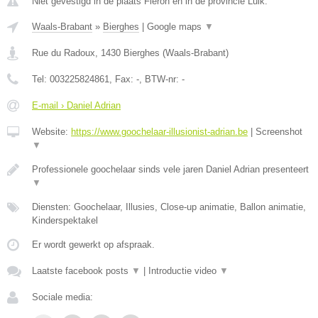
Niet gevestigd in de plaats Fleron en in de provincie Luik.
Waals-Brabant
»
Bierghes
|
Google maps
▼
Rue du Radoux
,
1430
Bierghes
(
Waals-Brabant
)
Tel:
003225824861
, Fax:
-
, BTW-nr:
-
E-mail › Daniel Adrian
Website:
https://www.goochelaar-illusionist-adrian.be
|
Screenshot
▼
Professionele goochelaar sinds vele jaren Daniel Adrian presenteert
▼
Diensten: Goochelaar, Illusies, Close-up animatie, Ballon animatie,
Kinderspektakel
Er wordt gewerkt op afspraak.
Laatste facebook posts
▼
|
Introductie video
▼
Sociale media: