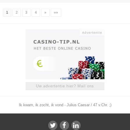
1
2
3
4
»
»»
Uw advertentie hier? Mail ons
Ik kwam, ik zocht, ik vond - Julius Caesar / 47 v.Chr. ;)