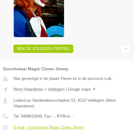
BEKIJK VOLLEDIG PROFIEL
Goochelaar Magic Clown Jimmy
Niet gevestigd in de plaats Fleron en in de provincie Luik.
West-Vlaanderen
»
Veldegem
|
Google maps
▼
Ludovicus Vandendriesscheplein 51
,
8210
Veldegem
(
West-
Vlaanderen
)
Tel:
0499610548
, Fax:
-
, BTW-nr:
-
E-mail › Goochelaar Magic Clown Jimmy