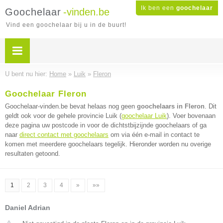
Ik ben een
goochelaar
Goochelaar
-vinden.be
Vind een goochelaar bij u in de buurt!
U bent nu hier:
Home
»
Luik
»
Fleron
Goochelaar Fleron
Goochelaar-vinden.be bevat helaas nog geen
goochelaars in Fleron
. Dit
geldt ook voor de gehele provincie Luik (
goochelaar Luik
). Voer bovenaan
deze pagina uw postcode in voor de dichtstbijzijnde goochelaars of ga
naar
direct contact met goochelaars
om via één e-mail in contact te
komen met meerdere goochelaars tegelijk. Hieronder worden nu overige
resultaten getoond.
1
2
3
4
»
»»
Daniel Adrian