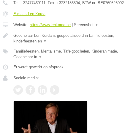
Tel:
+32477469111
, Fax:
+3232186504
, BTW-nr:
BE0760626092
E-mail › Len Korda
Website:
https://www.lenkorda.be
|
Screenshot
▼
Goochelaar Len Korda is gespecialiseerd in familiefeesten,
kinderfeesten en
▼
Familiefeesten, Mentalisme, Tafelgoochelen, Kinderanimatie,
Goochelaar in
▼
Er wordt gewerkt op afspraak.
Sociale media: