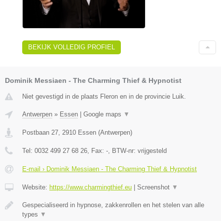
BEKIJK VOLLEDIG PROFIEL
Dominik Messiaen - The Charming Thief & Hypnotist
Niet gevestigd in de plaats Fleron en in de provincie Luik.
Antwerpen
»
Essen
|
Google maps
▼
Postbaan 27
,
2910
Essen
(
Antwerpen
)
Tel:
0032 499 27 68 26
, Fax:
-
, BTW-nr:
vrijgesteld
E-mail › Dominik Messiaen - The Charming Thief & Hypnotist
Website:
https://www.charmingthief.eu
|
Screenshot
▼
Gespecialiseerd in hypnose, zakkenrollen en het stelen van alle
types
▼