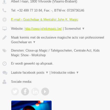
Albert I-laan
,
1800
Vilvoorde
(
Vlaams-Brabant
)
Tel:
+32 499 77 10 84
, Fax:
-
, BTW-nr:
0729736146
E-mail › Goochelaar & Mentalist John K. Magic
Website:
http://www.johnkmagic.be/
|
Screenshot
▼
Maak kennis met de exclusieve magische acts van professioneel
Goochelaar en
▼
Diensten: Close-up Magic / Tafelgoochelen, Centrale Act, Kids
Magic Show - Workshop
Er wordt gewerkt op afspraak.
Laatste facebook posts
▼
|
Introductie video
▼
Sociale media: