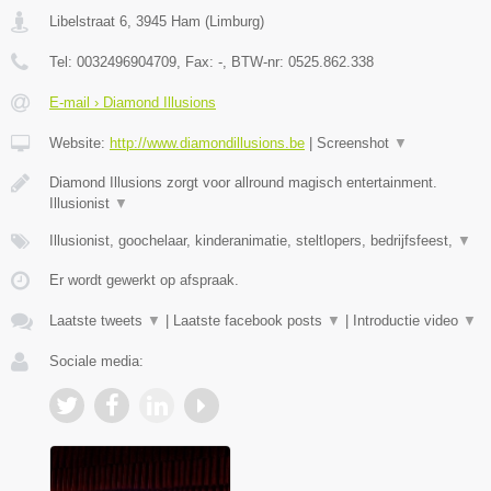
Libelstraat 6
,
3945
Ham
(
Limburg
)
Tel:
0032496904709
, Fax:
-
, BTW-nr:
0525.862.338
E-mail › Diamond Illusions
Website:
http://www.diamondillusions.be
|
Screenshot
▼
Diamond Illusions zorgt voor allround magisch entertainment.
Illusionist
▼
Illusionist, goochelaar, kinderanimatie, steltlopers, bedrijfsfeest,
▼
Er wordt gewerkt op afspraak.
Laatste tweets
▼
|
Laatste facebook posts
▼
|
Introductie video
▼
Sociale media: