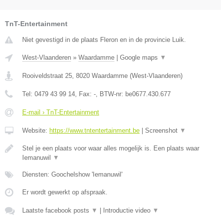
TnT-Entertainment
Niet gevestigd in de plaats Fleron en in de provincie Luik.
West-Vlaanderen
»
Waardamme
|
Google maps
▼
Rooiveldstraat 25
,
8020
Waardamme
(
West-Vlaanderen
)
Tel:
0479 43 99 14
, Fax:
-
, BTW-nr:
be0677.430.677
E-mail › TnT-Entertainment
Website:
https://www.tntentertainment.be
|
Screenshot
▼
Stel je een plaats voor waar alles mogelijk is. Een plaats waar
Iemanuwil
▼
Diensten: Goochelshow 'Iemanuwil'
Er wordt gewerkt op afspraak.
Laatste facebook posts
▼
|
Introductie video
▼