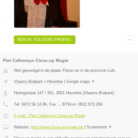
BEKIJK VOLLEDIG PROFIEL
Piet Callemeyn Close-up Magie
Niet gevestigd in de plaats Fleron en in de provincie Luik.
Vlaams-Brabant
»
Heverlee
|
Google maps
▼
Hertogstraat 147 / 301
,
3001
Heverlee
(
Vlaams-Brabant
)
Tel:
0472 56 14 86
, Fax:
-
, BTW-nr:
0822.873.269
E-mail › Piet Callemeyn Close-up Magie
Website:
http://www.close-up-magie.be
|
Screenshot
▼