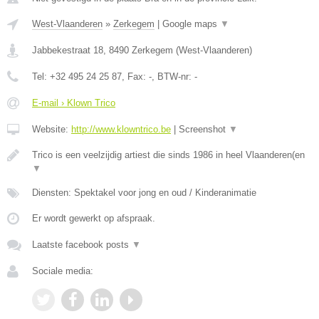
West-Vlaanderen
»
Zerkegem
|
Google maps
▼
Jabbekestraat 18
,
8490
Zerkegem
(
West-Vlaanderen
)
Tel:
+32 495 24 25 87
, Fax:
-
, BTW-nr:
-
E-mail › Klown Trico
Website:
http://www.klowntrico.be
|
Screenshot
▼
Trico is een veelzijdig artiest die sinds 1986 in heel Vlaanderen(en
▼
Diensten: Spektakel voor jong en oud / Kinderanimatie
Er wordt gewerkt op afspraak.
Laatste facebook posts
▼
Sociale media: