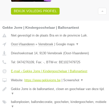
BEKIJK VOLLEDIG PROFIEL
Gekke Jorre | Kindergoochelaar | Ballonartiest
Niet gevestigd in de plaats Bra en in de provincie Luik.
Oost-Vlaanderen
»
Verrebroek
|
Google maps
▼
Drieshoekstraat 14
,
9130
Verrebroek
(
Oost-Vlaanderen
)
Tel:
0474276109
, Fax:
-
, BTW-nr:
BE1027479725
E-mail › Gekke Jorre | Kindergoochelaar | Ballonartiest
Website:
https://www.gekkejorre.be
|
Screenshot
▼
Gekke Jorre is de ballonartiest, clown en goochelaar van deze tijd.
▼
ballonplooien, ballondecoratie, goochelen, kindergoochelen, mobiele
▼