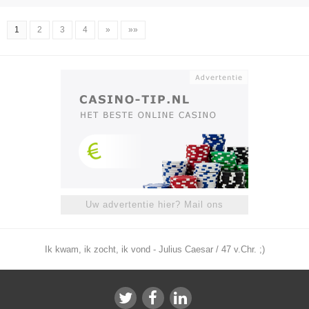
1
2
3
4
»
»»
Uw advertentie hier? Mail ons
Ik kwam, ik zocht, ik vond - Julius Caesar / 47 v.Chr. ;)