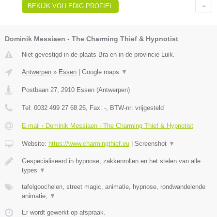
BEKIJK VOLLEDIG PROFIEL
Dominik Messiaen - The Charming Thief & Hypnotist
Niet gevestigd in de plaats Bra en in de provincie Luik.
Antwerpen
»
Essen
|
Google maps
▼
Postbaan 27
,
2910
Essen
(
Antwerpen
)
Tel:
0032 499 27 68 26
, Fax:
-
, BTW-nr:
vrijgesteld
E-mail › Dominik Messiaen - The Charming Thief & Hypnotist
Website:
https://www.charmingthief.eu
|
Screenshot
▼
Gespecialiseerd in hypnose, zakkenrollen en het stelen van alle
types
▼
tafelgoochelen, street magic, animatie, hypnose, rondwandelende
animatie,
▼
Er wordt gewerkt op afspraak.