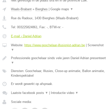
Niet gevestigd in de plaats Bra en in de provincie Luik.
Waals-Brabant
»
Bierghes
|
Google maps
▼
Rue du Radoux
,
1430
Bierghes
(
Waals-Brabant
)
Tel:
003225824861
, Fax:
-
, BTW-nr:
-
E-mail › Daniel Adrian
Website:
https://www.goochelaar-illusionist-adrian.be
|
Screenshot
▼
Professionele goochelaar sinds vele jaren Daniel Adrian presenteert
▼
Diensten: Goochelaar, Illusies, Close-up animatie, Ballon animatie,
Kinderspektakel
Er wordt gewerkt op afspraak.
Laatste facebook posts
▼
|
Introductie video
▼
Sociale media: