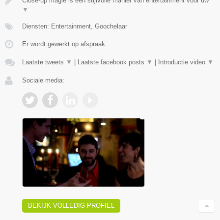
Close-up magie is een stijlvolle manier van entertainment voor uw
▼
Diensten: Entertainment, Goochelaar
Er wordt gewerkt op afspraak.
Laatste tweets
▼
|
Laatste facebook posts
▼
|
Introductie video
▼
Sociale media:
BEKIJK VOLLEDIG PROFIEL