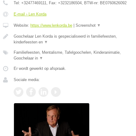
Tel:
+32477469111
, Fax:
+3232186504
, BTW-nr:
BE0760626092
E-mail › Len Korda
Website:
https://www.lenkorda.be
|
Screenshot
▼
Goochelaar Len Korda is gespecialiseerd in familiefeesten,
kinderfeesten en
▼
Familiefeesten, Mentalisme, Tafelgoochelen, Kinderanimatie,
Goochelaar in
▼
Er wordt gewerkt op afspraak.
Sociale media: