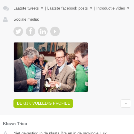
Laatste tweets
▼
|
Laatste facebook posts
▼
|
Introductie video
▼
Sociale media:
BEKIJK VOLLEDIG PROFIEL
Klown Trico
Niet gevestigd in de plaats Bra en in de provincie Luik.