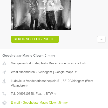
BEKIJK VOLLEDIG PROFIEL
Goochelaar Magic Clown Jimmy
Niet gevestigd in de plaats Bra en in de provincie Luik.
West-Vlaanderen
»
Veldegem
|
Google maps
▼
Ludovicus Vandendriesscheplein 51
,
8210
Veldegem
(
West-
Vlaanderen
)
Tel:
0499610548
, Fax:
-
, BTW-nr:
-
E-mail › Goochelaar Magic Clown Jimmy