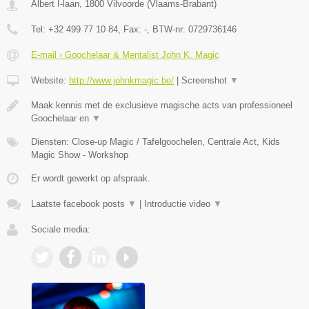
Albert I-laan
,
1800
Vilvoorde
(
Vlaams-Brabant
)
Tel:
+32 499 77 10 84
, Fax:
-
, BTW-nr:
0729736146
E-mail › Goochelaar & Mentalist John K. Magic
Website:
http://www.johnkmagic.be/
|
Screenshot
▼
Maak kennis met de exclusieve magische acts van professioneel
Goochelaar en
▼
Diensten: Close-up Magic / Tafelgoochelen, Centrale Act, Kids
Magic Show - Workshop
Er wordt gewerkt op afspraak.
Laatste facebook posts
▼
|
Introductie video
▼
Sociale media: