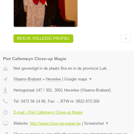
BEKIJK VOLLEDIG PROFIEL
Piet Callemeyn Close-up Magie
Niet gevestigd in de plaats Bra en in de provincie Luik.
Vlaams-Brabant
»
Heverlee
|
Google maps
▼
Hertogstraat 147 / 301
,
3001
Heverlee
(
Vlaams-Brabant
)
Tel:
0472 56 14 86
, Fax:
-
, BTW-nr:
0822.873.269
E-mail › Piet Callemeyn Close-up Magie
Website:
http://www.close-up-magie.be
|
Screenshot
▼