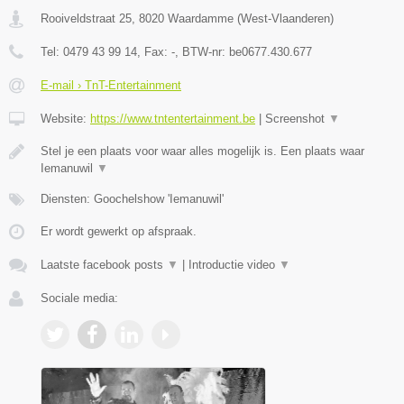
Rooiveldstraat 25
,
8020
Waardamme
(
West-Vlaanderen
)
Tel:
0479 43 99 14
, Fax:
-
, BTW-nr:
be0677.430.677
E-mail › TnT-Entertainment
Website:
https://www.tntentertainment.be
|
Screenshot
▼
Stel je een plaats voor waar alles mogelijk is. Een plaats waar
Iemanuwil
▼
Diensten: Goochelshow 'Iemanuwil'
Er wordt gewerkt op afspraak.
Laatste facebook posts
▼
|
Introductie video
▼
Sociale media: