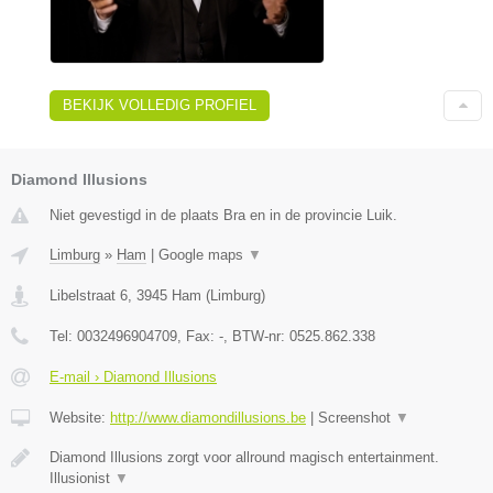
BEKIJK VOLLEDIG PROFIEL
Diamond Illusions
Niet gevestigd in de plaats Bra en in de provincie Luik.
Limburg
»
Ham
|
Google maps
▼
Libelstraat 6
,
3945
Ham
(
Limburg
)
Tel:
0032496904709
, Fax:
-
, BTW-nr:
0525.862.338
E-mail › Diamond Illusions
Website:
http://www.diamondillusions.be
|
Screenshot
▼
Diamond Illusions zorgt voor allround magisch entertainment.
Illusionist
▼