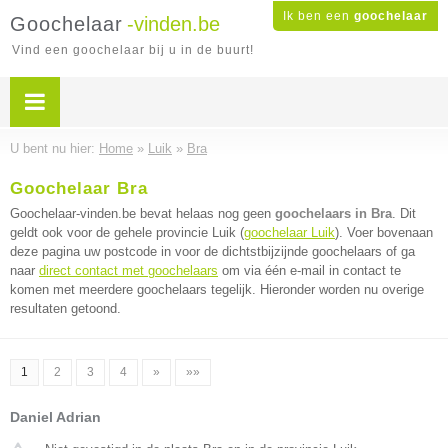
Ik ben een
goochelaar
Goochelaar
-vinden.be
Vind een goochelaar bij u in de buurt!
U bent nu hier:
Home
»
Luik
»
Bra
Goochelaar Bra
Goochelaar-vinden.be bevat helaas nog geen
goochelaars in Bra
. Dit
geldt ook voor de gehele provincie Luik (
goochelaar Luik
). Voer bovenaan
deze pagina uw postcode in voor de dichtstbijzijnde goochelaars of ga
naar
direct contact met goochelaars
om via één e-mail in contact te
komen met meerdere goochelaars tegelijk. Hieronder worden nu overige
resultaten getoond.
1
2
3
4
»
»»
Daniel Adrian