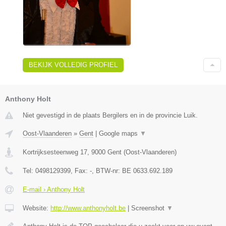
BEKIJK VOLLEDIG PROFIEL
Anthony Holt
Niet gevestigd in de plaats Bergilers en in de provincie Luik.
Oost-Vlaanderen
»
Gent
|
Google maps
▼
Kortrijksesteenweg 17
,
9000
Gent
(
Oost-Vlaanderen
)
Tel:
0498129399
, Fax:
-
, BTW-nr:
BE 0633.692.189
E-mail › Anthony Holt
Website:
http://www.anthonyholt.be
|
Screenshot
▼