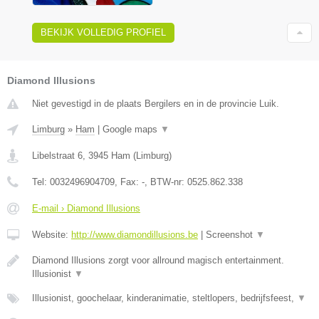
BEKIJK VOLLEDIG PROFIEL
Diamond Illusions
Niet gevestigd in de plaats Bergilers en in de provincie Luik.
Limburg
»
Ham
|
Google maps
▼
Libelstraat 6
,
3945
Ham
(
Limburg
)
Tel:
0032496904709
, Fax:
-
, BTW-nr:
0525.862.338
E-mail › Diamond Illusions
Website:
http://www.diamondillusions.be
|
Screenshot
▼
Diamond Illusions zorgt voor allround magisch entertainment.
Illusionist
▼
Illusionist, goochelaar, kinderanimatie, steltlopers, bedrijfsfeest,
▼