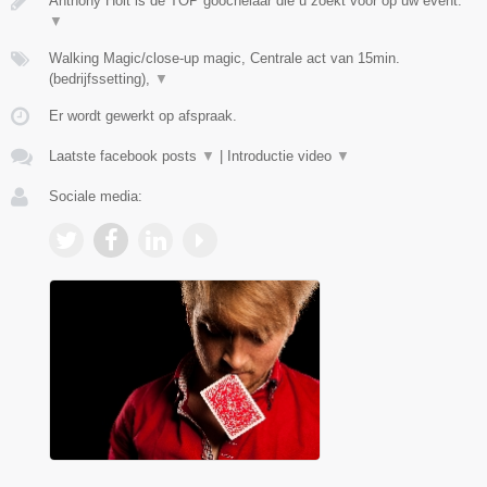
Anthony Holt is de TOP goochelaar die u zoekt voor op uw event.
▼
Walking Magic/close-up magic, Centrale act van 15min.
(bedrijfssetting),
▼
Er wordt gewerkt op afspraak.
Laatste facebook posts
▼
|
Introductie video
▼
Sociale media: