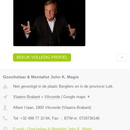
BEKIJK VOLLEDIG PROFIEL
Goochelaar & Mentalist John K. Magic
Niet gevestigd in de plaats Bergilers en in de provincie Luik.
Vlaams-Brabant
»
Vilvoorde
|
Google maps
▼
Albert I-laan
,
1800
Vilvoorde
(
Vlaams-Brabant
)
Tel:
+32 499 77 10 84
, Fax:
-
, BTW-nr:
0729736146
E-mail › Goochelaar & Mentalist John K. Magic