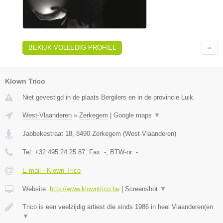
BEKIJK VOLLEDIG PROFIEL
Klown Trico
Niet gevestigd in de plaats Bergilers en in de provincie Luik.
West-Vlaanderen
»
Zerkegem
|
Google maps
▼
Jabbekestraat 18
,
8490
Zerkegem
(
West-Vlaanderen
)
Tel:
+32 495 24 25 87
, Fax:
-
, BTW-nr:
-
E-mail › Klown Trico
Website:
http://www.klowntrico.be
|
Screenshot
▼
Trico is een veelzijdig artiest die sinds 1986 in heel Vlaanderen(en
▼