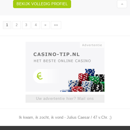
BEKIJK VOLLEDIG PROFIEL
1
2
3
4
»
»»
Uw advertentie hier? Mail ons
Ik kwam, ik zocht, ik vond - Julius Caesar / 47 v.Chr. ;)