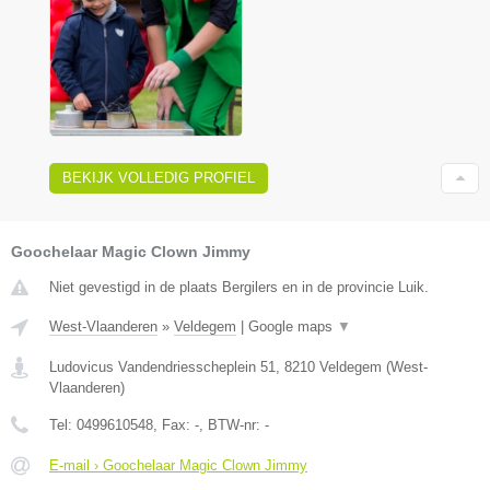
BEKIJK VOLLEDIG PROFIEL
Goochelaar Magic Clown Jimmy
Niet gevestigd in de plaats Bergilers en in de provincie Luik.
West-Vlaanderen
»
Veldegem
|
Google maps
▼
Ludovicus Vandendriesscheplein 51
,
8210
Veldegem
(
West-
Vlaanderen
)
Tel:
0499610548
, Fax:
-
, BTW-nr:
-
E-mail › Goochelaar Magic Clown Jimmy