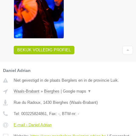
BEKIJK VOLLEDIG PROFIEL
Daniel Adrian
Niet gevestigd in de plaats Bergilers en in de provincie Luik.
Waals-Brabant
»
Bierghes
|
Google maps
▼
Rue du Radoux
,
1430
Bierghes
(
Waals-Brabant
)
Tel:
003225824861
, Fax:
-
, BTW-nr:
-
E-mail › Daniel Adrian