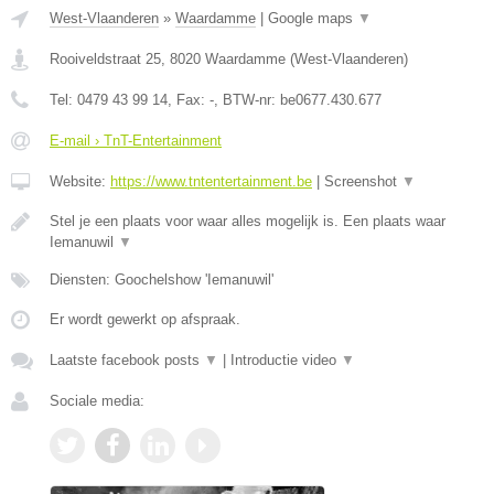
West-Vlaanderen
»
Waardamme
|
Google maps
▼
Rooiveldstraat 25
,
8020
Waardamme
(
West-Vlaanderen
)
Tel:
0479 43 99 14
, Fax:
-
, BTW-nr:
be0677.430.677
E-mail › TnT-Entertainment
Website:
https://www.tntentertainment.be
|
Screenshot
▼
Stel je een plaats voor waar alles mogelijk is. Een plaats waar
Iemanuwil
▼
Diensten: Goochelshow 'Iemanuwil'
Er wordt gewerkt op afspraak.
Laatste facebook posts
▼
|
Introductie video
▼
Sociale media: