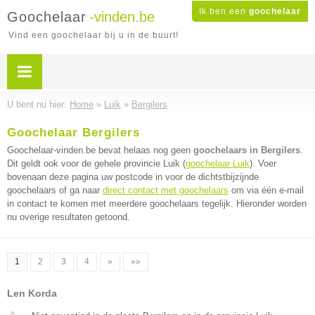
Ik ben een
goochelaar
Goochelaar
-vinden.be
Vind een goochelaar bij u in de buurt!
U bent nu hier:
Home
»
Luik
»
Bergilers
Goochelaar Bergilers
Goochelaar-vinden.be bevat helaas nog geen
goochelaars in Bergilers
.
Dit geldt ook voor de gehele provincie Luik (
goochelaar Luik
). Voer
bovenaan deze pagina uw postcode in voor de dichtstbijzijnde
goochelaars of ga naar
direct contact met goochelaars
om via één e-mail
in contact te komen met meerdere goochelaars tegelijk. Hieronder worden
nu overige resultaten getoond.
1
2
3
4
»
»»
Len Korda