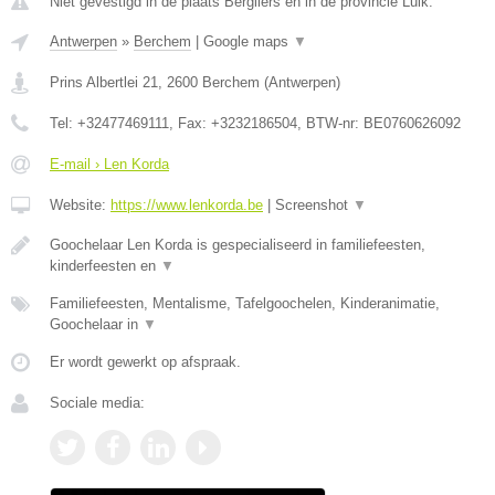
Niet gevestigd in de plaats Bergilers en in de provincie Luik.
Antwerpen
»
Berchem
|
Google maps
▼
Prins Albertlei 21
,
2600
Berchem
(
Antwerpen
)
Tel:
+32477469111
, Fax:
+3232186504
, BTW-nr:
BE0760626092
E-mail › Len Korda
Website:
https://www.lenkorda.be
|
Screenshot
▼
Goochelaar Len Korda is gespecialiseerd in familiefeesten,
kinderfeesten en
▼
Familiefeesten, Mentalisme, Tafelgoochelen, Kinderanimatie,
Goochelaar in
▼
Er wordt gewerkt op afspraak.
Sociale media: