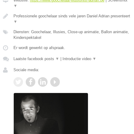
Website:
https://www.goochelaar-illusionist-adrian.be
|
Screenshot
▼
Professionele goochelaar sinds vele jaren Daniel Adrian presenteert
▼
Diensten: Goochelaar, Illusies, Close-up animatie, Ballon animatie,
Kinderspektakel
Er wordt gewerkt op afspraak.
Laatste facebook posts
▼
|
Introductie video
▼
Sociale media: