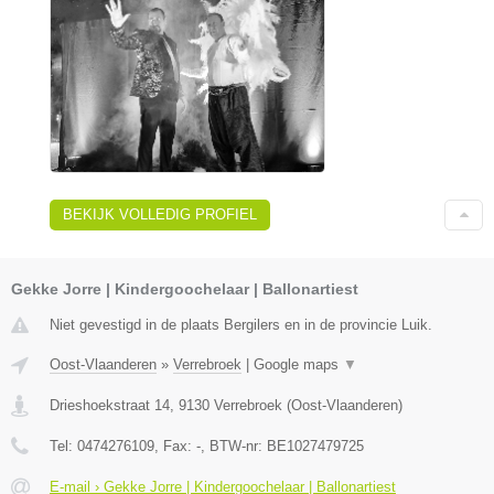
BEKIJK VOLLEDIG PROFIEL
Gekke Jorre | Kindergoochelaar | Ballonartiest
Niet gevestigd in de plaats Bergilers en in de provincie Luik.
Oost-Vlaanderen
»
Verrebroek
|
Google maps
▼
Drieshoekstraat 14
,
9130
Verrebroek
(
Oost-Vlaanderen
)
Tel:
0474276109
, Fax:
-
, BTW-nr:
BE1027479725
E-mail › Gekke Jorre | Kindergoochelaar | Ballonartiest