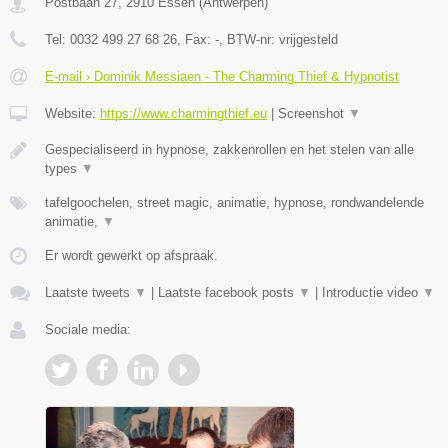
Postbaan 27
,
2910
Essen
(
Antwerpen
)
Tel:
0032 499 27 68 26
, Fax:
-
, BTW-nr:
vrijgesteld
E-mail › Dominik Messiaen - The Charming Thief & Hypnotist
Website:
https://www.charmingthief.eu
|
Screenshot
▼
Gespecialiseerd in hypnose, zakkenrollen en het stelen van alle
types
▼
tafelgoochelen, street magic, animatie, hypnose, rondwandelende
animatie,
▼
Er wordt gewerkt op afspraak.
Laatste tweets
▼
|
Laatste facebook posts
▼
|
Introductie video
▼
Sociale media: