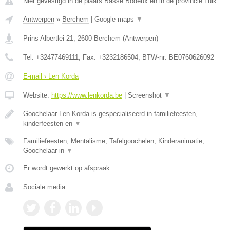
Niet gevestigd in de plaats Basse Bodeux en in de provincie Luik.
Antwerpen
»
Berchem
|
Google maps
▼
Prins Albertlei 21
,
2600
Berchem
(
Antwerpen
)
Tel:
+32477469111
, Fax:
+3232186504
, BTW-nr:
BE0760626092
E-mail › Len Korda
Website:
https://www.lenkorda.be
|
Screenshot
▼
Goochelaar Len Korda is gespecialiseerd in familiefeesten,
kinderfeesten en
▼
Familiefeesten, Mentalisme, Tafelgoochelen, Kinderanimatie,
Goochelaar in
▼
Er wordt gewerkt op afspraak.
Sociale media: