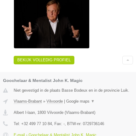
BEKIJK VOLLEDIG PROFIEL
Goochelaar & Mentalist John K. Magic
Niet gevestigd in de plaats Basse Bodeux en in de provincie Luik.
Vlaams-Brabant
»
Vilvoorde
|
Google maps
▼
Albert I-laan
,
1800
Vilvoorde
(
Vlaams-Brabant
)
Tel:
+32 499 77 10 84
, Fax:
-
, BTW-nr:
0729736146
E-mail › Goochelaar & Mentalist John K. Magic