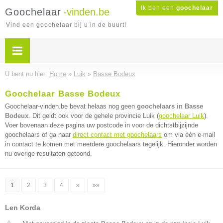
Ik ben een
goochelaar
Goochelaar
-vinden.be
Vind een goochelaar bij u in de buurt!
U bent nu hier:
Home
»
Luik
»
Basse Bodeux
Goochelaar Basse Bodeux
Goochelaar-vinden.be bevat helaas nog geen
goochelaars in Basse
Bodeux
. Dit geldt ook voor de gehele provincie Luik (
goochelaar Luik
).
Voer bovenaan deze pagina uw postcode in voor de dichtstbijzijnde
goochelaars of ga naar
direct contact met goochelaars
om via één e-mail
in contact te komen met meerdere goochelaars tegelijk. Hieronder worden
nu overige resultaten getoond.
1
2
3
4
»
»»
Len Korda