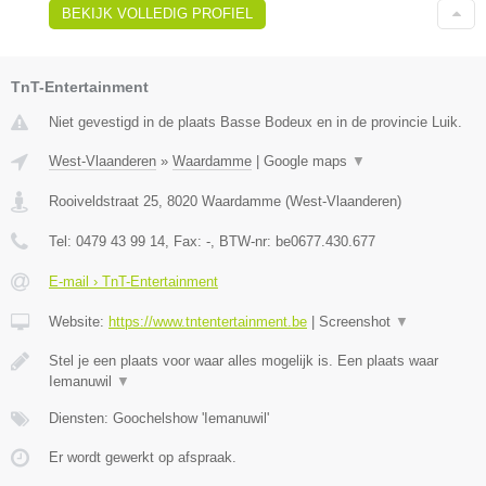
BEKIJK VOLLEDIG PROFIEL
TnT-Entertainment
Niet gevestigd in de plaats Basse Bodeux en in de provincie Luik.
West-Vlaanderen
»
Waardamme
|
Google maps
▼
Rooiveldstraat 25
,
8020
Waardamme
(
West-Vlaanderen
)
Tel:
0479 43 99 14
, Fax:
-
, BTW-nr:
be0677.430.677
E-mail › TnT-Entertainment
Website:
https://www.tntentertainment.be
|
Screenshot
▼
Stel je een plaats voor waar alles mogelijk is. Een plaats waar
Iemanuwil
▼
Diensten: Goochelshow 'Iemanuwil'
Er wordt gewerkt op afspraak.