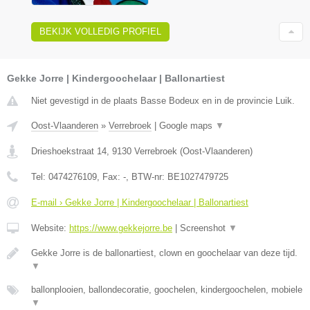
BEKIJK VOLLEDIG PROFIEL
Gekke Jorre | Kindergoochelaar | Ballonartiest
Niet gevestigd in de plaats Basse Bodeux en in de provincie Luik.
Oost-Vlaanderen
»
Verrebroek
|
Google maps
▼
Drieshoekstraat 14
,
9130
Verrebroek
(
Oost-Vlaanderen
)
Tel:
0474276109
, Fax:
-
, BTW-nr:
BE1027479725
E-mail › Gekke Jorre | Kindergoochelaar | Ballonartiest
Website:
https://www.gekkejorre.be
|
Screenshot
▼
Gekke Jorre is de ballonartiest, clown en goochelaar van deze tijd.
▼
ballonplooien, ballondecoratie, goochelen, kindergoochelen, mobiele
▼