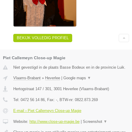
BEKIJK VOLLEDIG PROFIEL
Piet Callemeyn Close-up Magie
Niet gevestigd in de plaats Basse Bodeux en in de provincie Luik.
Vlaams-Brabant
»
Heverlee
|
Google maps
▼
Hertogstraat 147 / 301
,
3001
Heverlee
(
Vlaams-Brabant
)
Tel:
0472 56 14 86
, Fax:
-
, BTW-nr:
0822.873.269
E-mail › Piet Callemeyn Close-up Magie
Website:
http://www.close-up-magie.be
|
Screenshot
▼