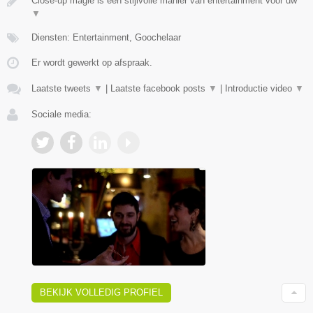
Close-up magie is een stijlvolle manier van entertainment voor uw
▼
Diensten: Entertainment, Goochelaar
Er wordt gewerkt op afspraak.
Laatste tweets
▼
|
Laatste facebook posts
▼
|
Introductie video
▼
Sociale media:
BEKIJK VOLLEDIG PROFIEL