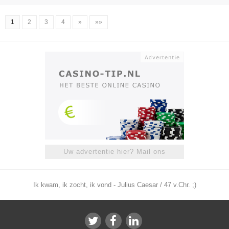
1
2
3
4
»
»»
Uw advertentie hier? Mail ons
Ik kwam, ik zocht, ik vond - Julius Caesar / 47 v.Chr. ;)