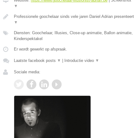
Website:
https://www.goochelaar-illusionist-adrian.be
|
Screenshot
▼
Professionele goochelaar sinds vele jaren Daniel Adrian presenteert
▼
Diensten: Goochelaar, Illusies, Close-up animatie, Ballon animatie,
Kinderspektakel
Er wordt gewerkt op afspraak.
Laatste facebook posts
▼
|
Introductie video
▼
Sociale media: