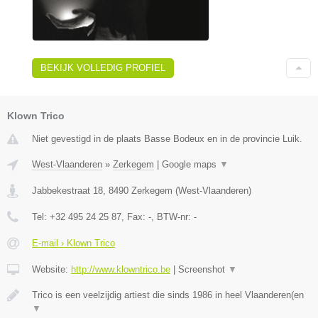
BEKIJK VOLLEDIG PROFIEL
Klown Trico
Niet gevestigd in de plaats Basse Bodeux en in de provincie Luik.
West-Vlaanderen
»
Zerkegem
|
Google maps
▼
Jabbekestraat 18
,
8490
Zerkegem
(
West-Vlaanderen
)
Tel:
+32 495 24 25 87
, Fax:
-
, BTW-nr:
-
E-mail › Klown Trico
Website:
http://www.klowntrico.be
|
Screenshot
▼
Trico is een veelzijdig artiest die sinds 1986 in heel Vlaanderen(en
▼