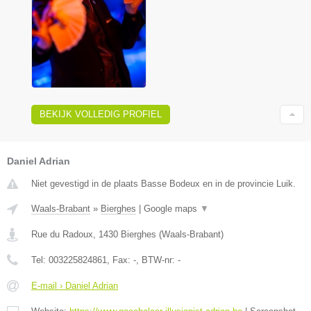
BEKIJK VOLLEDIG PROFIEL
Daniel Adrian
Niet gevestigd in de plaats Basse Bodeux en in de provincie Luik.
Waals-Brabant
»
Bierghes
|
Google maps
▼
Rue du Radoux
,
1430
Bierghes
(
Waals-Brabant
)
Tel:
003225824861
, Fax:
-
, BTW-nr:
-
E-mail › Daniel Adrian