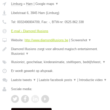
Limburg
»
Ham
|
Google maps
▼
Libelstraat 6
,
3945
Ham
(
Limburg
)
Tel:
0032496904709
, Fax:
-
, BTW-nr:
0525.862.338
E-mail › Diamond Illusions
Website:
http://www.diamondillusions.be
|
Screenshot
▼
Diamond Illusions zorgt voor allround magisch entertainment.
Illusionist
▼
Illusionist, goochelaar, kinderanimatie, steltlopers, bedrijfsfeest,
▼
Er wordt gewerkt op afspraak.
Laatste tweets
▼
|
Laatste facebook posts
▼
|
Introductie video
▼
Sociale media: