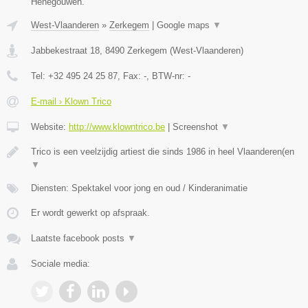
Henegouwen.
West-Vlaanderen
»
Zerkegem
|
Google maps
▼
Jabbekestraat 18
,
8490
Zerkegem
(
West-Vlaanderen
)
Tel:
+32 495 24 25 87
, Fax:
-
, BTW-nr:
-
E-mail › Klown Trico
Website:
http://www.klowntrico.be
|
Screenshot
▼
Trico is een veelzijdig artiest die sinds 1986 in heel Vlaanderen(en
▼
Diensten: Spektakel voor jong en oud / Kinderanimatie
Er wordt gewerkt op afspraak.
Laatste facebook posts
▼
Sociale media: