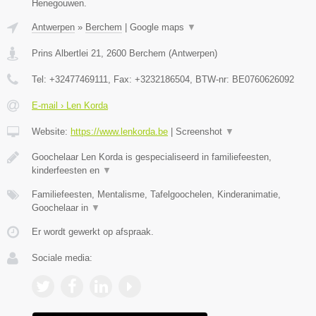
Henegouwen.
Antwerpen
»
Berchem
|
Google maps
▼
Prins Albertlei 21
,
2600
Berchem
(
Antwerpen
)
Tel:
+32477469111
, Fax:
+3232186504
, BTW-nr:
BE0760626092
E-mail › Len Korda
Website:
https://www.lenkorda.be
|
Screenshot
▼
Goochelaar Len Korda is gespecialiseerd in familiefeesten,
kinderfeesten en
▼
Familiefeesten, Mentalisme, Tafelgoochelen, Kinderanimatie,
Goochelaar in
▼
Er wordt gewerkt op afspraak.
Sociale media: