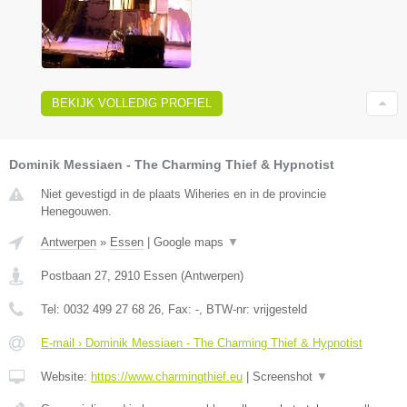
BEKIJK VOLLEDIG PROFIEL
Dominik Messiaen - The Charming Thief & Hypnotist
Niet gevestigd in de plaats Wiheries en in de provincie
Henegouwen.
Antwerpen
»
Essen
|
Google maps
▼
Postbaan 27
,
2910
Essen
(
Antwerpen
)
Tel:
0032 499 27 68 26
, Fax:
-
, BTW-nr:
vrijgesteld
E-mail › Dominik Messiaen - The Charming Thief & Hypnotist
Website:
https://www.charmingthief.eu
|
Screenshot
▼