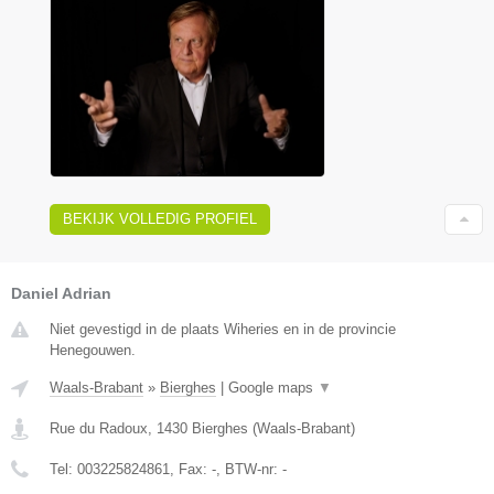
BEKIJK VOLLEDIG PROFIEL
Daniel Adrian
Niet gevestigd in de plaats Wiheries en in de provincie
Henegouwen.
Waals-Brabant
»
Bierghes
|
Google maps
▼
Rue du Radoux
,
1430
Bierghes
(
Waals-Brabant
)
Tel:
003225824861
, Fax:
-
, BTW-nr:
-