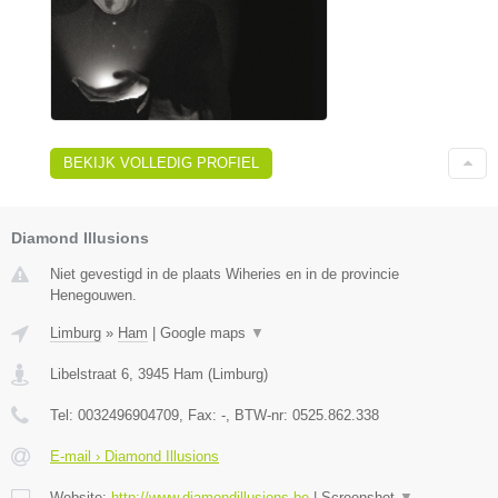
BEKIJK VOLLEDIG PROFIEL
Diamond Illusions
Niet gevestigd in de plaats Wiheries en in de provincie
Henegouwen.
Limburg
»
Ham
|
Google maps
▼
Libelstraat 6
,
3945
Ham
(
Limburg
)
Tel:
0032496904709
, Fax:
-
, BTW-nr:
0525.862.338
E-mail › Diamond Illusions
Website:
http://www.diamondillusions.be
|
Screenshot
▼