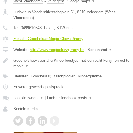
West-Vlaanderen
»
Veldegem
|
Google maps
▼
Ludovicus Vandendriesscheplein 51
,
8210
Veldegem
(
West-
Vlaanderen
)
Tel:
0499610548
, Fax:
-
, BTW-nr:
-
E-mail › Goochelaar Magic Clown Jimmy
Website:
http://www.magicclownjimmy.be
|
Screenshot
▼
Goochelshow voor al u Kinderfeestjes met een echt konijn en echte
mooie
▼
Diensten: Goochelaar, Ballonplooien, Kindergrimme
Er wordt gewerkt op afspraak.
Laatste tweets
▼
|
Laatste facebook posts
▼
Sociale media: