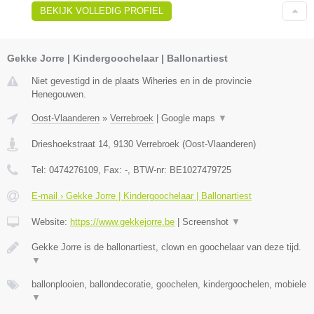
BEKIJK VOLLEDIG PROFIEL
Gekke Jorre | Kindergoochelaar | Ballonartiest
Niet gevestigd in de plaats Wiheries en in de provincie
Henegouwen.
Oost-Vlaanderen
»
Verrebroek
|
Google maps
▼
Drieshoekstraat 14
,
9130
Verrebroek
(
Oost-Vlaanderen
)
Tel:
0474276109
, Fax:
-
, BTW-nr:
BE1027479725
E-mail › Gekke Jorre | Kindergoochelaar | Ballonartiest
Website:
https://www.gekkejorre.be
|
Screenshot
▼
Gekke Jorre is de ballonartiest, clown en goochelaar van deze tijd.
▼
ballonplooien, ballondecoratie, goochelen, kindergoochelen, mobiele
▼