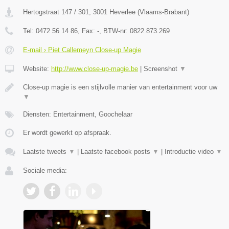
Hertogstraat 147 / 301
,
3001
Heverlee
(
Vlaams-Brabant
)
Tel:
0472 56 14 86
, Fax:
-
, BTW-nr:
0822.873.269
E-mail › Piet Callemeyn Close-up Magie
Website:
http://www.close-up-magie.be
|
Screenshot
▼
Close-up magie is een stijlvolle manier van entertainment voor uw
▼
Diensten: Entertainment, Goochelaar
Er wordt gewerkt op afspraak.
Laatste tweets
▼
|
Laatste facebook posts
▼
|
Introductie video
▼
Sociale media: