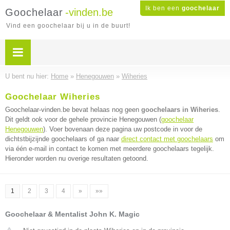
Ik ben een
goochelaar
Goochelaar
-vinden.be
Vind een goochelaar bij u in de buurt!
U bent nu hier:
Home
»
Henegouwen
»
Wiheries
Goochelaar Wiheries
Goochelaar-vinden.be bevat helaas nog geen
goochelaars in Wiheries
.
Dit geldt ook voor de gehele provincie Henegouwen (
goochelaar
Henegouwen
). Voer bovenaan deze pagina uw postcode in voor de
dichtstbijzijnde goochelaars of ga naar
direct contact met goochelaars
om
via één e-mail in contact te komen met meerdere goochelaars tegelijk.
Hieronder worden nu overige resultaten getoond.
1
2
3
4
»
»»
Goochelaar & Mentalist John K. Magic