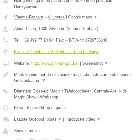
Niet gevestigd in de plaats Wiheries en in de provincie
Henegouwen.
Vlaams-Brabant
»
Vilvoorde
|
Google maps
▼
Albert I-laan
,
1800
Vilvoorde
(
Vlaams-Brabant
)
Tel:
+32 499 77 10 84
, Fax:
-
, BTW-nr:
0729736146
E-mail › Goochelaar & Mentalist John K. Magic
Website:
http://www.johnkmagic.be/
|
Screenshot
▼
Maak kennis met de exclusieve magische acts van professioneel
Goochelaar en
▼
Diensten: Close-up Magic / Tafelgoochelen, Centrale Act, Kids
Magic Show - Workshop
Er wordt gewerkt op afspraak.
Laatste facebook posts
▼
|
Introductie video
▼
Sociale media: