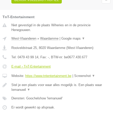
TnT-Entertainment
Niet gevestigd in de plaats Wiheries en in de provincie
Henegouwen.
West-Vlaanderen
»
Waardamme
|
Google maps
▼
Rooiveldstraat 25
,
8020
Waardamme
(
West-Vlaanderen
)
Tel:
0479 43 99 14
, Fax:
-
, BTW-nr:
be0677.430.677
E-mail › TnT-Entertainment
Website:
https://www.tntentertainment.be
|
Screenshot
▼
Stel je een plaats voor waar alles mogelijk is. Een plaats waar
Iemanuwil
▼
Diensten: Goochelshow 'Iemanuwil'
Er wordt gewerkt op afspraak.