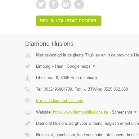
BEKIJK VOLLEDIG PROFIEL
Diamond Illusions
Niet gevestigd in de plaats Thuillies en in de provincie 
Limburg
»
Ham
|
Google maps
▼
Libelstraat 6
,
3945
Ham
(
Limburg
)
Tel:
0032496904709
, Fax:
-
, BTW-nr:
0525.862.338
E-mail › Diamond Illusions
Website:
http://www.diamondillusions.be
|
Screenshot
▼
Diamond Illusions zorgt voor allround magisch entertainme
Illusionist, goochelaar, kinderanimatie, steltlopers, bedrij