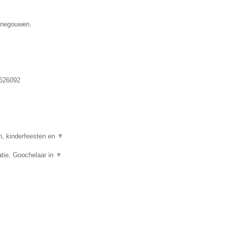
Henegouwen.
626092
n, kinderfeesten en
▼
tie, Goochelaar in
▼