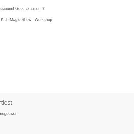
essioneel Goochelaar en
▼
t, Kids Magic Show - Workshop
tiest
Henegouwen.