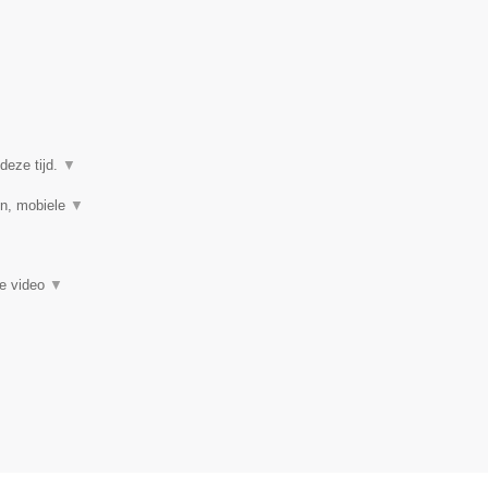
deze tijd.
▼
en, mobiele
▼
ie video
▼