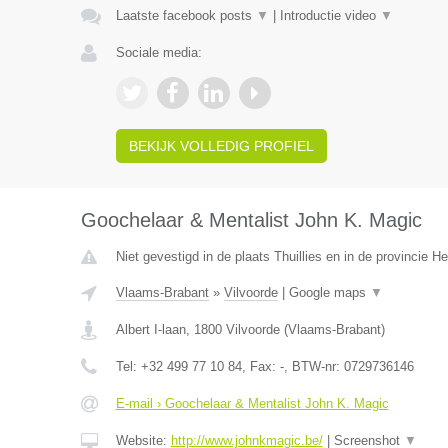
Laatste facebook posts
▼
|
Introductie video
▼
Sociale media:
BEKIJK VOLLEDIG PROFIEL
Goochelaar & Mentalist John K. Magic
Niet gevestigd in de plaats Thuillies en in de provincie 
Vlaams-Brabant
»
Vilvoorde
|
Google maps
▼
Albert I-laan
,
1800
Vilvoorde
(
Vlaams-Brabant
)
Tel:
+32 499 77 10 84
, Fax:
-
, BTW-nr:
0729736146
E-mail › Goochelaar & Mentalist John K. Magic
Website:
http://www.johnkmagic.be/
|
Screenshot
▼