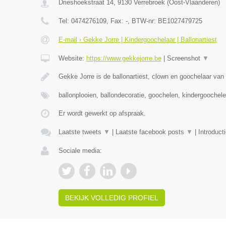
Drieshoekstraat 14
,
9130
Verrebroek
(
Oost-Vlaanderen
)
Tel:
0474276109
, Fax:
-
, BTW-nr:
BE1027479725
E-mail › Gekke Jorre | Kindergoochelaar | Ballonartiest
Website:
https://www.gekkejorre.be
|
Screenshot
▼
Gekke Jorre is de ballonartiest, clown en goochelaar van 
ballonplooien, ballondecoratie, goochelen, kindergoochel
Er wordt gewerkt op afspraak.
Laatste tweets
▼
|
Laatste facebook posts
▼
|
Introduct
Sociale media:
BEKIJK VOLLEDIG PROFIEL