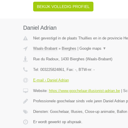
BEKIJK VOLLEDIG PROFIEL
Daniel Adrian
Niet gevestigd in de plaats Thuillies en in de provincie 
Waals-Brabant
»
Bierghes
|
Google maps
▼
Rue du Radoux
,
1430
Bierghes
(
Waals-Brabant
)
Tel:
003225824861
, Fax:
-
, BTW-nr:
-
E-mail › Daniel Adrian
Website:
https://www.goochelaar-illusionist-adrian.be
|
Sc
Professionele goochelaar sinds vele jaren Daniel Adrian 
Diensten: Goochelaar, Illusies, Close-up animatie, Ballon
Er wordt gewerkt op afspraak.