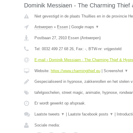
Dominik Messiaen - The Charming Thief 
Niet gevestigd in de plaats Thuillies en in de provincie 
Antwerpen
»
Essen
|
Google maps
▼
Postbaan 27
,
2910
Essen
(
Antwerpen
)
Tel:
0032 499 27 68 26
, Fax:
-
, BTW-nr:
vrijgesteld
E-mail › Dominik Messiaen - The Charming Thief & Hypno
Website:
https://www.charmingthief.eu
|
Screenshot
▼
Gespecialiseerd in hypnose, zakkenrollen en het stelen v
tafelgoochelen, street magic, animatie, hypnose, rondwa
Er wordt gewerkt op afspraak.
Laatste tweets
▼
|
Laatste facebook posts
▼
|
Introduct
Sociale media: