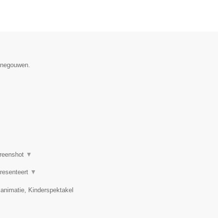
Henegouwen.
reenshot
▼
presenteert
▼
 animatie, Kinderspektakel