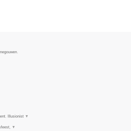
Henegouwen.
nt. Illusionist
▼
fsfeest,
▼