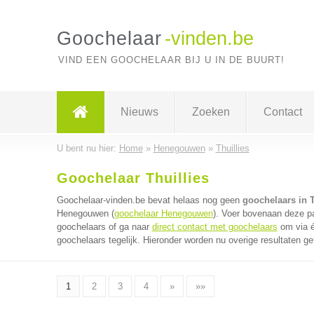
Goochelaar
-vinden.be
VIND EEN GOOCHELAAR BIJ U IN DE BUURT!
Nieuws
Zoeken
Contact
U bent nu hier:
Home
»
Henegouwen
»
Thuillies
Goochelaar Thuillies
Goochelaar-vinden.be bevat helaas nog geen
goochelaars in T
Henegouwen (
goochelaar Henegouwen
). Voer bovenaan deze pa
goochelaars of ga naar
direct contact met goochelaars
om via é
goochelaars tegelijk. Hieronder worden nu overige resultaten ge
1
2
3
4
»
»»