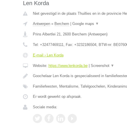
Len Korda
Niet gevestigd in de plaats Thuillies en in de provincie 
Antwerpen
»
Berchem
|
Google maps
▼
Prins Albertlei 21
,
2600
Berchem
(
Antwerpen
)
Tel:
+32477469111
, Fax:
+3232186504
, BTW-nr:
BE0760
E-mail › Len Korda
Website:
https://www.lenkorda.be
|
Screenshot
▼
Goochelaar Len Korda is gespecialiseerd in familiefeeste
Familiefeesten, Mentalisme, Tafelgoochelen, Kinderanima
Er wordt gewerkt op afspraak.
Sociale media: