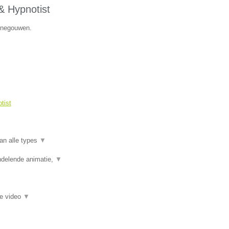
& Hypnotist
Henegouwen.
tist
an alle types
▼
ndelende animatie,
▼
ie video
▼