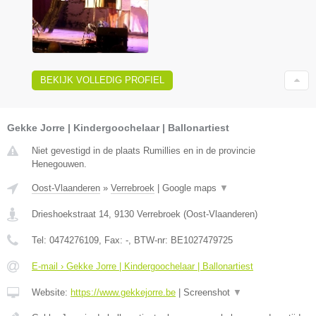
BEKIJK VOLLEDIG PROFIEL
Gekke Jorre | Kindergoochelaar | Ballonartiest
Niet gevestigd in de plaats Rumillies en in de provincie
Henegouwen.
Oost-Vlaanderen
»
Verrebroek
|
Google maps
▼
Drieshoekstraat 14
,
9130
Verrebroek
(
Oost-Vlaanderen
)
Tel:
0474276109
, Fax:
-
, BTW-nr:
BE1027479725
E-mail › Gekke Jorre | Kindergoochelaar | Ballonartiest
Website:
https://www.gekkejorre.be
|
Screenshot
▼