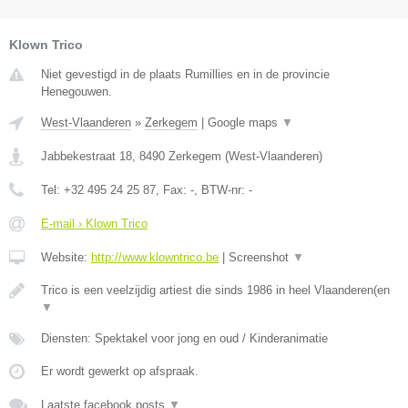
Klown Trico
Niet gevestigd in de plaats Rumillies en in de provincie
Henegouwen.
West-Vlaanderen
»
Zerkegem
|
Google maps
▼
Jabbekestraat 18
,
8490
Zerkegem
(
West-Vlaanderen
)
Tel:
+32 495 24 25 87
, Fax:
-
, BTW-nr:
-
E-mail › Klown Trico
Website:
http://www.klowntrico.be
|
Screenshot
▼
Trico is een veelzijdig artiest die sinds 1986 in heel Vlaanderen(en
▼
Diensten: Spektakel voor jong en oud / Kinderanimatie
Er wordt gewerkt op afspraak.
Laatste facebook posts
▼