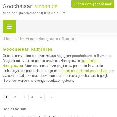
Ik ben een
goochelaar
Goochelaar
-vinden.be
Vind een goochelaar bij u in de buurt!
U bent nu hier:
Home
»
Henegouwen
»
Rumillies
Goochelaar Rumillies
Goochelaar-vinden.be bevat helaas nog geen
goochelaars in Rumillies
.
Dit geldt ook voor de gehele provincie Henegouwen (
goochelaar
Henegouwen
). Voer bovenaan deze pagina uw postcode in voor de
dichtstbijzijnde goochelaars of ga naar
direct contact met goochelaars
om
via één e-mail in contact te komen met meerdere goochelaars tegelijk.
Hieronder worden nu overige resultaten getoond.
1
2
3
4
»
»»
Daniel Adrian