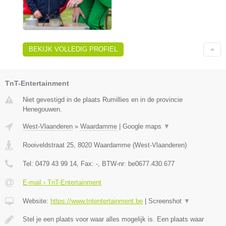
BEKIJK VOLLEDIG PROFIEL
TnT-Entertainment
Niet gevestigd in de plaats Rumillies en in de provincie
Henegouwen.
West-Vlaanderen
»
Waardamme
|
Google maps
▼
Rooiveldstraat 25
,
8020
Waardamme
(
West-Vlaanderen
)
Tel:
0479 43 99 14
, Fax:
-
, BTW-nr:
be0677.430.677
E-mail › TnT-Entertainment
Website:
https://www.tntentertainment.be
|
Screenshot
▼
Stel je een plaats voor waar alles mogelijk is. Een plaats waar