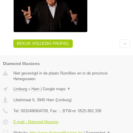
BEKIJK VOLLEDIG PROFIEL
Diamond Illusions
Niet gevestigd in de plaats Rumillies en in de provincie
Henegouwen.
Limburg
»
Ham
|
Google maps
▼
Libelstraat 6
,
3945
Ham
(
Limburg
)
Tel:
0032496904709
, Fax:
-
, BTW-nr:
0525.862.338
E-mail › Diamond Illusions
Website:
http://www.diamondillusions.be
|
Screenshot
▼