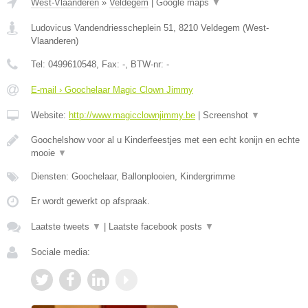
West-Vlaanderen
»
Veldegem
|
Google maps
▼
Ludovicus Vandendriesscheplein 51
,
8210
Veldegem
(
West-
Vlaanderen
)
Tel:
0499610548
, Fax:
-
, BTW-nr:
-
E-mail › Goochelaar Magic Clown Jimmy
Website:
http://www.magicclownjimmy.be
|
Screenshot
▼
Goochelshow voor al u Kinderfeestjes met een echt konijn en echte
mooie
▼
Diensten: Goochelaar, Ballonplooien, Kindergrimme
Er wordt gewerkt op afspraak.
Laatste tweets
▼
|
Laatste facebook posts
▼
Sociale media: