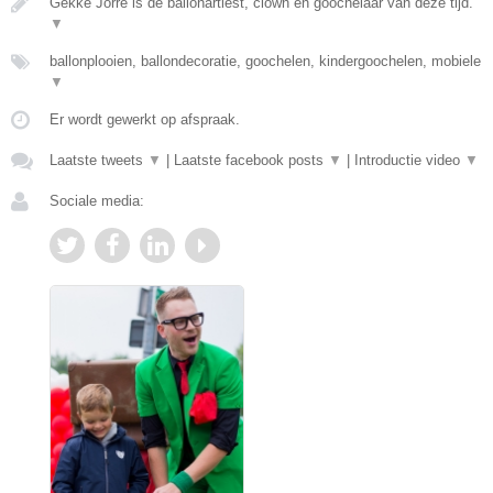
Gekke Jorre is de ballonartiest, clown en goochelaar van deze tijd.
▼
ballonplooien, ballondecoratie, goochelen, kindergoochelen, mobiele
▼
Er wordt gewerkt op afspraak.
Laatste tweets
▼
|
Laatste facebook posts
▼
|
Introductie video
▼
Sociale media: