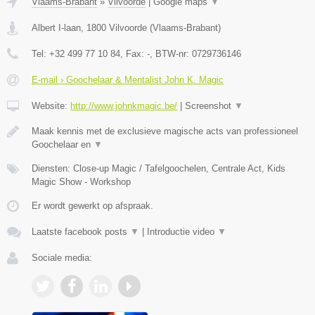
Vlaams-Brabant
»
Vilvoorde
|
Google maps
▼
Albert I-laan
,
1800
Vilvoorde
(
Vlaams-Brabant
)
Tel:
+32 499 77 10 84
, Fax:
-
, BTW-nr:
0729736146
E-mail › Goochelaar & Mentalist John K. Magic
Website:
http://www.johnkmagic.be/
|
Screenshot
▼
Maak kennis met de exclusieve magische acts van professioneel
Goochelaar en
▼
Diensten: Close-up Magic / Tafelgoochelen, Centrale Act, Kids
Magic Show - Workshop
Er wordt gewerkt op afspraak.
Laatste facebook posts
▼
|
Introductie video
▼
Sociale media: