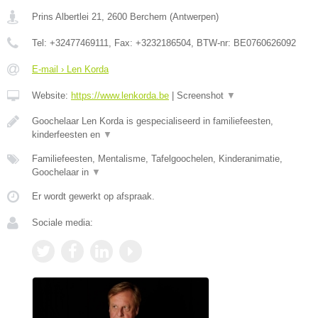
Prins Albertlei 21
,
2600
Berchem
(
Antwerpen
)
Tel:
+32477469111
, Fax:
+3232186504
, BTW-nr:
BE0760626092
E-mail › Len Korda
Website:
https://www.lenkorda.be
|
Screenshot
▼
Goochelaar Len Korda is gespecialiseerd in familiefeesten,
kinderfeesten en
▼
Familiefeesten, Mentalisme, Tafelgoochelen, Kinderanimatie,
Goochelaar in
▼
Er wordt gewerkt op afspraak.
Sociale media: