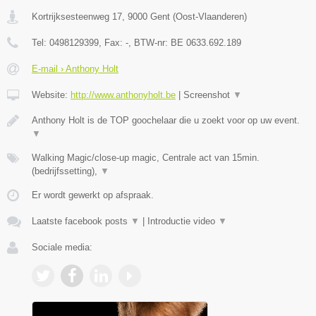
Kortrijksesteenweg 17
,
9000
Gent
(
Oost-Vlaanderen
)
Tel:
0498129399
, Fax:
-
, BTW-nr:
BE 0633.692.189
E-mail › Anthony Holt
Website:
http://www.anthonyholt.be
|
Screenshot
▼
Anthony Holt is de TOP goochelaar die u zoekt voor op uw event.
▼
Walking Magic/close-up magic, Centrale act van 15min.
(bedrijfssetting),
▼
Er wordt gewerkt op afspraak.
Laatste facebook posts
▼
|
Introductie video
▼
Sociale media: