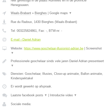
Niet gevestigd in de plaats Rumillies en in de provincie
Henegouwen.
Waals-Brabant
»
Bierghes
|
Google maps
▼
Rue du Radoux
,
1430
Bierghes
(
Waals-Brabant
)
Tel:
003225824861
, Fax:
-
, BTW-nr:
-
E-mail › Daniel Adrian
Website:
https://www.goochelaar-illusionist-adrian.be
|
Screenshot
▼
Professionele goochelaar sinds vele jaren Daniel Adrian presenteert
▼
Diensten: Goochelaar, Illusies, Close-up animatie, Ballon animatie,
Kinderspektakel
Er wordt gewerkt op afspraak.
Laatste facebook posts
▼
|
Introductie video
▼
Sociale media: