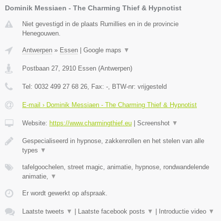
Dominik Messiaen - The Charming Thief & Hypnotist
Niet gevestigd in de plaats Rumillies en in de provincie
Henegouwen.
Antwerpen
»
Essen
|
Google maps
▼
Postbaan 27
,
2910
Essen
(
Antwerpen
)
Tel:
0032 499 27 68 26
, Fax:
-
, BTW-nr:
vrijgesteld
E-mail › Dominik Messiaen - The Charming Thief & Hypnotist
Website:
https://www.charmingthief.eu
|
Screenshot
▼
Gespecialiseerd in hypnose, zakkenrollen en het stelen van alle
types
▼
tafelgoochelen, street magic, animatie, hypnose, rondwandelende
animatie,
▼
Er wordt gewerkt op afspraak.
Laatste tweets
▼
|
Laatste facebook posts
▼
|
Introductie video
▼