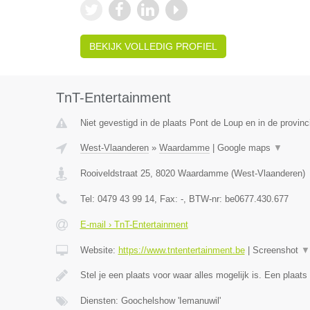
BEKIJK VOLLEDIG PROFIEL
TnT-Entertainment
Niet gevestigd in de plaats Pont de Loup en in de provi
West-Vlaanderen
»
Waardamme
|
Google maps
▼
Rooiveldstraat 25
,
8020
Waardamme
(
West-Vlaanderen
)
Tel:
0479 43 99 14
, Fax:
-
, BTW-nr:
be0677.430.677
E-mail › TnT-Entertainment
Website:
https://www.tntentertainment.be
|
Screenshot
▼
Stel je een plaats voor waar alles mogelijk is. Een plaat
Diensten: Goochelshow 'Iemanuwil'