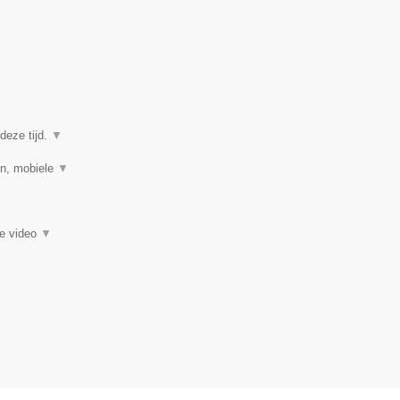
deze tijd.
▼
en, mobiele
▼
ie video
▼