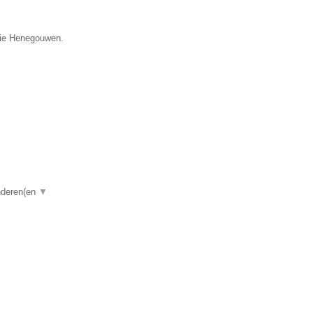
ncie Henegouwen.
anderen(en
▼