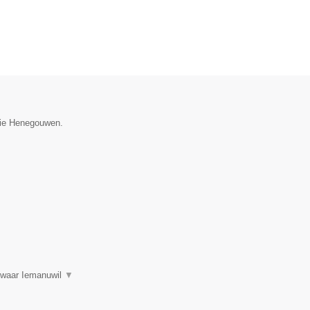
ncie Henegouwen.
s waar Iemanuwil
▼