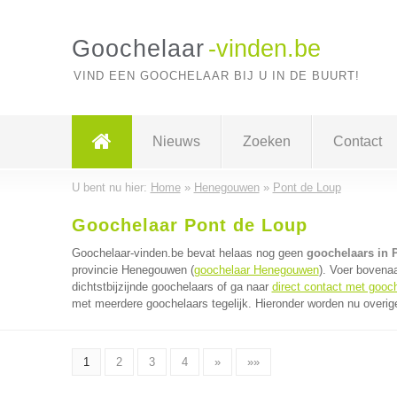
Goochelaar
-vinden.be
VIND EEN GOOCHELAAR BIJ U IN DE BUURT!
Nieuws
Zoeken
Contact
U bent nu hier:
Home
»
Henegouwen
»
Pont de Loup
Goochelaar Pont de Loup
Goochelaar-vinden.be bevat helaas nog geen
goochelaars in 
provincie Henegouwen (
goochelaar Henegouwen
). Voer bovena
dichtstbijzijnde goochelaars of ga naar
direct contact met gooc
met meerdere goochelaars tegelijk. Hieronder worden nu overige
1
2
3
4
»
»»