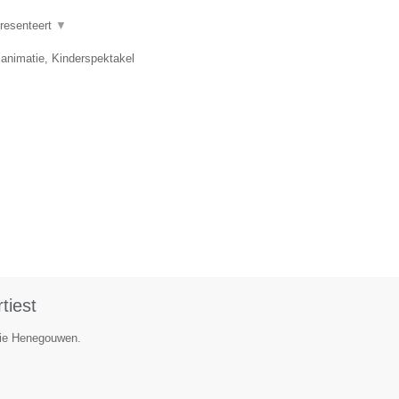
presenteert
▼
 animatie, Kinderspektakel
tiest
ncie Henegouwen.