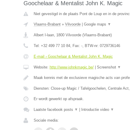
Goochelaar & Mentalist John K. Magic
Niet gevestigd in de plaats Pont de Loup en in de provi
Vlaams-Brabant
»
Vilvoorde
|
Google maps
▼
Albert I-laan
,
1800
Vilvoorde
(
Vlaams-Brabant
)
Tel:
+32 499 77 10 84
, Fax:
-
, BTW-nr:
0729736146
E-mail › Goochelaar & Mentalist John K. Magic
Website:
http://www.johnkmagic.be/
|
Screenshot
▼
Maak kennis met de exclusieve magische acts van prof
Diensten: Close-up Magic / Tafelgoochelen, Centrale Ac
Er wordt gewerkt op afspraak.
Laatste facebook posts
▼
|
Introductie video
▼
Sociale media: