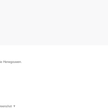
ncie Henegouwen.
reenshot
▼