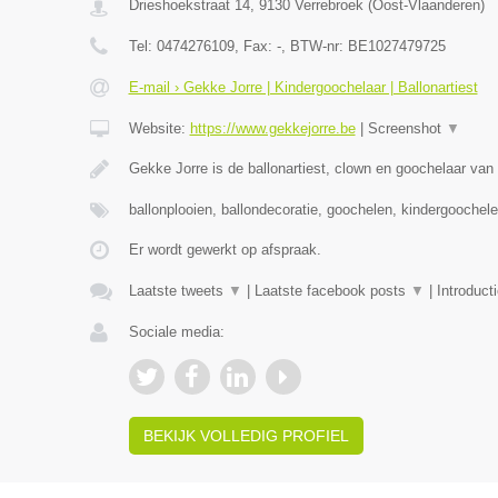
Drieshoekstraat 14
,
9130
Verrebroek
(
Oost-Vlaanderen
)
Tel:
0474276109
, Fax:
-
, BTW-nr:
BE1027479725
E-mail › Gekke Jorre | Kindergoochelaar | Ballonartiest
Website:
https://www.gekkejorre.be
|
Screenshot
▼
Gekke Jorre is de ballonartiest, clown en goochelaar van 
ballonplooien, ballondecoratie, goochelen, kindergoochel
Er wordt gewerkt op afspraak.
Laatste tweets
▼
|
Laatste facebook posts
▼
|
Introduct
Sociale media:
BEKIJK VOLLEDIG PROFIEL