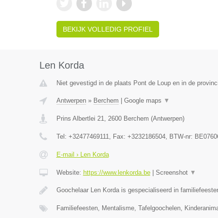
BEKIJK VOLLEDIG PROFIEL
Len Korda
Niet gevestigd in de plaats Pont de Loup en in de provi
Antwerpen
»
Berchem
|
Google maps
▼
Prins Albertlei 21
,
2600
Berchem
(
Antwerpen
)
Tel:
+32477469111
, Fax:
+3232186504
, BTW-nr:
BE0760
E-mail › Len Korda
Website:
https://www.lenkorda.be
|
Screenshot
▼
Goochelaar Len Korda is gespecialiseerd in familiefeeste
Familiefeesten, Mentalisme, Tafelgoochelen, Kinderanima