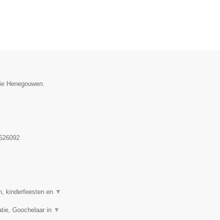
ncie Henegouwen.
626092
n, kinderfeesten en
▼
tie, Goochelaar in
▼