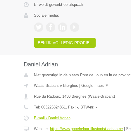
Er wordt gewerkt op afspraak.
Sociale media:
BEKIJK VOLLEDIG PROFIEL
Daniel Adrian
Niet gevestigd in de plaats Pont de Loup en in de provi
Waals-Brabant
»
Bierghes
|
Google maps
▼
Rue du Radoux
,
1430
Bierghes
(
Waals-Brabant
)
Tel:
003225824861
, Fax:
-
, BTW-nr:
-
E-mail › Daniel Adrian
Website:
https://www.goochelaar-illusionist-adrian.be
|
Sc