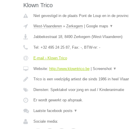
Klown Trico
Niet gevestigd in de plaats Pont de Loup en in de provi
West-Vlaanderen
»
Zerkegem
|
Google maps
▼
Jabbekestraat 18
,
8490
Zerkegem
(
West-Vlaanderen
)
Tel:
+32 495 24 25 87
, Fax:
-
, BTW-nr:
-
E-mail › Klown Trico
Website:
http://www.klowntrico.be
|
Screenshot
▼
Trico is een veelzijdig artiest die sinds 1986 in heel Vla
Diensten: Spektakel voor jong en oud / Kinderanimatie
Er wordt gewerkt op afspraak.
Laatste facebook posts
▼
Sociale media: