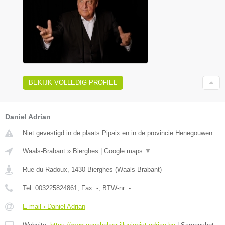
BEKIJK VOLLEDIG PROFIEL
Daniel Adrian
Niet gevestigd in de plaats Pipaix en in de provincie Henegouwen.
Waals-Brabant
»
Bierghes
|
Google maps
▼
Rue du Radoux
,
1430
Bierghes
(
Waals-Brabant
)
Tel:
003225824861
, Fax:
-
, BTW-nr:
-
E-mail › Daniel Adrian