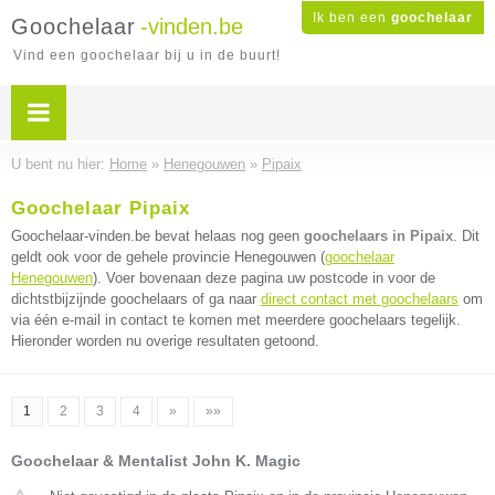
Ik ben een
goochelaar
Goochelaar
-vinden.be
Vind een goochelaar bij u in de buurt!
U bent nu hier:
Home
»
Henegouwen
»
Pipaix
Goochelaar Pipaix
Goochelaar-vinden.be bevat helaas nog geen
goochelaars in Pipaix
. Dit
geldt ook voor de gehele provincie Henegouwen (
goochelaar
Henegouwen
). Voer bovenaan deze pagina uw postcode in voor de
dichtstbijzijnde goochelaars of ga naar
direct contact met goochelaars
om
via één e-mail in contact te komen met meerdere goochelaars tegelijk.
Hieronder worden nu overige resultaten getoond.
1
2
3
4
»
»»
Goochelaar & Mentalist John K. Magic