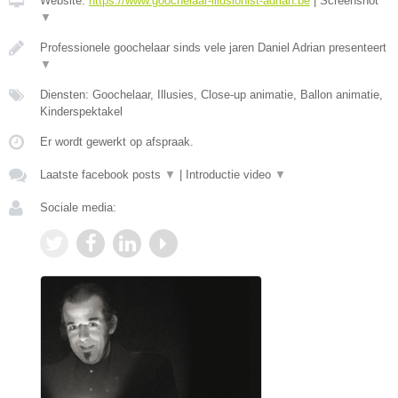
Website:
https://www.goochelaar-illusionist-adrian.be
|
Screenshot
▼
Professionele goochelaar sinds vele jaren Daniel Adrian presenteert
▼
Diensten: Goochelaar, Illusies, Close-up animatie, Ballon animatie,
Kinderspektakel
Er wordt gewerkt op afspraak.
Laatste facebook posts
▼
|
Introductie video
▼
Sociale media: