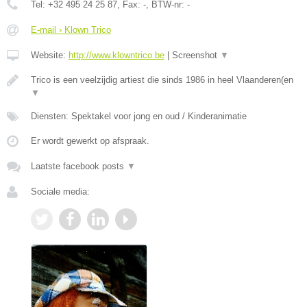
Tel:
+32 495 24 25 87
, Fax:
-
, BTW-nr:
-
E-mail › Klown Trico
Website:
http://www.klowntrico.be
|
Screenshot
▼
Trico is een veelzijdig artiest die sinds 1986 in heel Vlaanderen(en
▼
Diensten: Spektakel voor jong en oud / Kinderanimatie
Er wordt gewerkt op afspraak.
Laatste facebook posts
▼
Sociale media: