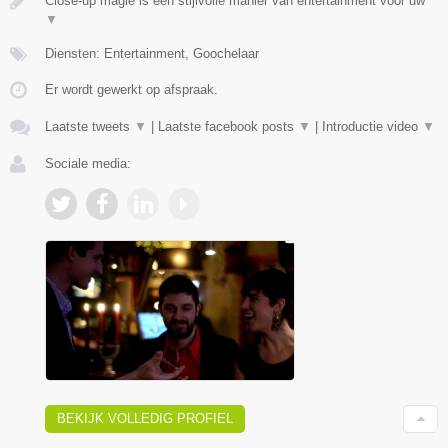
Close-up magie is een stijlvolle manier van entertainment voor uw
▼
Diensten: Entertainment, Goochelaar
Er wordt gewerkt op afspraak.
Laatste tweets
▼
|
Laatste facebook posts
▼
|
Introductie video
▼
Sociale media:
BEKIJK VOLLEDIG PROFIEL