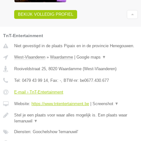
BEKIJK VOLLEDIG PROFIEL
TnT-Entertainment
Niet gevestigd in de plaats Pipaix en in de provincie Henegouwen.
West-Vlaanderen
»
Waardamme
|
Google maps
▼
Rooiveldstraat 25
,
8020
Waardamme
(
West-Vlaanderen
)
Tel:
0479 43 99 14
, Fax:
-
, BTW-nr:
be0677.430.677
E-mail › TnT-Entertainment
Website:
https://www.tntentertainment.be
|
Screenshot
▼
Stel je een plaats voor waar alles mogelijk is. Een plaats waar
Iemanuwil
▼
Diensten: Goochelshow 'Iemanuwil'