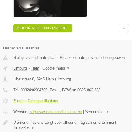
BEKIJK VOLLEDIG PROFIEL
Diamond Illusions
Niet gevestigd in de plaats Pipaix en in de provincie Henegouwen.
Limburg
»
Ham
|
Google maps
▼
Libelstraat 6
,
3945
Ham
(
Limburg
)
Tel:
0032496904709
, Fax:
-
, BTW-nr:
0525.862.338
E-mail › Diamond Illusions
Website:
http://www.diamondillusions.be
|
Screenshot
▼
Diamond Illusions zorgt voor allround magisch entertainment.
Illusionist
▼