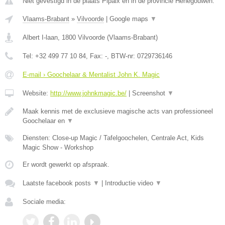
Niet gevestigd in de plaats Pipaix en in de provincie Henegouwen.
Vlaams-Brabant
»
Vilvoorde
|
Google maps
▼
Albert I-laan
,
1800
Vilvoorde
(
Vlaams-Brabant
)
Tel:
+32 499 77 10 84
, Fax:
-
, BTW-nr:
0729736146
E-mail › Goochelaar & Mentalist John K. Magic
Website:
http://www.johnkmagic.be/
|
Screenshot
▼
Maak kennis met de exclusieve magische acts van professioneel
Goochelaar en
▼
Diensten: Close-up Magic / Tafelgoochelen, Centrale Act, Kids
Magic Show - Workshop
Er wordt gewerkt op afspraak.
Laatste facebook posts
▼
|
Introductie video
▼
Sociale media: