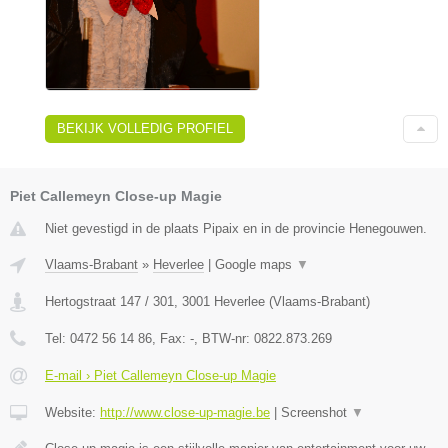
BEKIJK VOLLEDIG PROFIEL
Piet Callemeyn Close-up Magie
Niet gevestigd in de plaats Pipaix en in de provincie Henegouwen.
Vlaams-Brabant
»
Heverlee
|
Google maps
▼
Hertogstraat 147 / 301
,
3001
Heverlee
(
Vlaams-Brabant
)
Tel:
0472 56 14 86
, Fax:
-
, BTW-nr:
0822.873.269
E-mail › Piet Callemeyn Close-up Magie
Website:
http://www.close-up-magie.be
|
Screenshot
▼