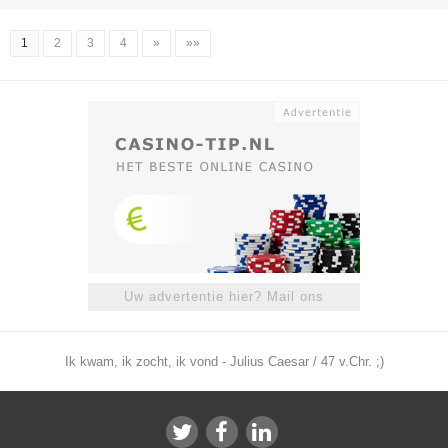
1
2
3
4
»
»»
Uw advertentie hier? Mail ons
Ik kwam, ik zocht, ik vond - Julius Caesar / 47 v.Chr. ;)