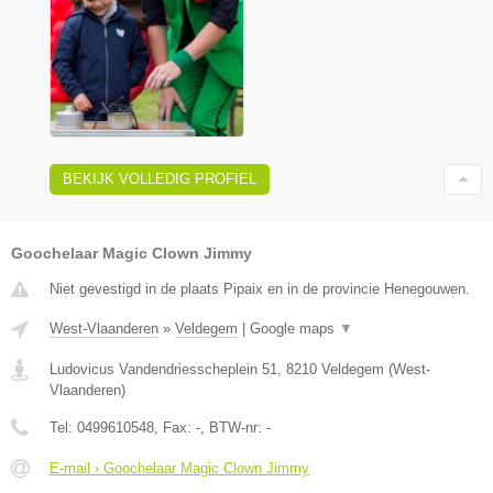
BEKIJK VOLLEDIG PROFIEL
Goochelaar Magic Clown Jimmy
Niet gevestigd in de plaats Pipaix en in de provincie Henegouwen.
West-Vlaanderen
»
Veldegem
|
Google maps
▼
Ludovicus Vandendriesscheplein 51
,
8210
Veldegem
(
West-
Vlaanderen
)
Tel:
0499610548
, Fax:
-
, BTW-nr:
-
E-mail › Goochelaar Magic Clown Jimmy