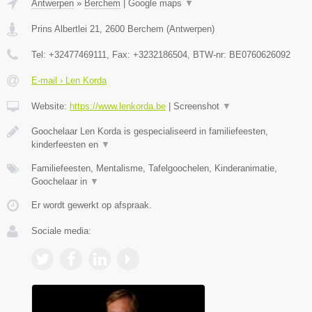
Antwerpen
»
Berchem
|
Google maps
▼
Prins Albertlei 21
,
2600
Berchem
(
Antwerpen
)
Tel:
+32477469111
, Fax:
+3232186504
, BTW-nr:
BE0760626092
E-mail › Len Korda
Website:
https://www.lenkorda.be
|
Screenshot
▼
Goochelaar Len Korda is gespecialiseerd in familiefeesten,
kinderfeesten en
▼
Familiefeesten, Mentalisme, Tafelgoochelen, Kinderanimatie,
Goochelaar in
▼
Er wordt gewerkt op afspraak.
Sociale media: