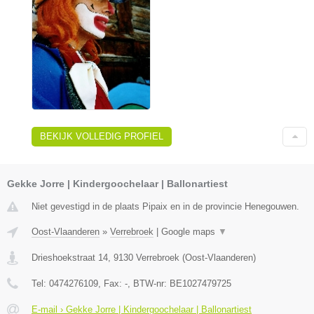
BEKIJK VOLLEDIG PROFIEL
Gekke Jorre | Kindergoochelaar | Ballonartiest
Niet gevestigd in de plaats Pipaix en in de provincie Henegouwen.
Oost-Vlaanderen
»
Verrebroek
|
Google maps
▼
Drieshoekstraat 14
,
9130
Verrebroek
(
Oost-Vlaanderen
)
Tel:
0474276109
, Fax:
-
, BTW-nr:
BE1027479725
E-mail › Gekke Jorre | Kindergoochelaar | Ballonartiest