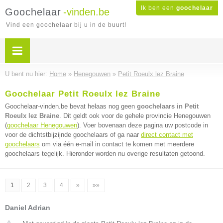
Ik ben een
goochelaar
Goochelaar
-vinden.be
Vind een goochelaar bij u in de buurt!
U bent nu hier:
Home
»
Henegouwen
»
Petit Roeulx lez Braine
Goochelaar Petit Roeulx lez Braine
Goochelaar-vinden.be bevat helaas nog geen
goochelaars in Petit
Roeulx lez Braine
. Dit geldt ook voor de gehele provincie Henegouwen
(
goochelaar Henegouwen
). Voer bovenaan deze pagina uw postcode in
voor de dichtstbijzijnde goochelaars of ga naar
direct contact met
goochelaars
om via één e-mail in contact te komen met meerdere
goochelaars tegelijk. Hieronder worden nu overige resultaten getoond.
1
2
3
4
»
»»
Daniel Adrian