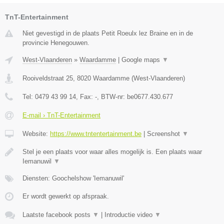
TnT-Entertainment
Niet gevestigd in de plaats Petit Roeulx lez Braine en in de
provincie Henegouwen.
West-Vlaanderen
»
Waardamme
|
Google maps
▼
Rooiveldstraat 25
,
8020
Waardamme
(
West-Vlaanderen
)
Tel:
0479 43 99 14
, Fax:
-
, BTW-nr:
be0677.430.677
E-mail › TnT-Entertainment
Website:
https://www.tntentertainment.be
|
Screenshot
▼
Stel je een plaats voor waar alles mogelijk is. Een plaats waar
Iemanuwil
▼
Diensten: Goochelshow 'Iemanuwil'
Er wordt gewerkt op afspraak.
Laatste facebook posts
▼
|
Introductie video
▼