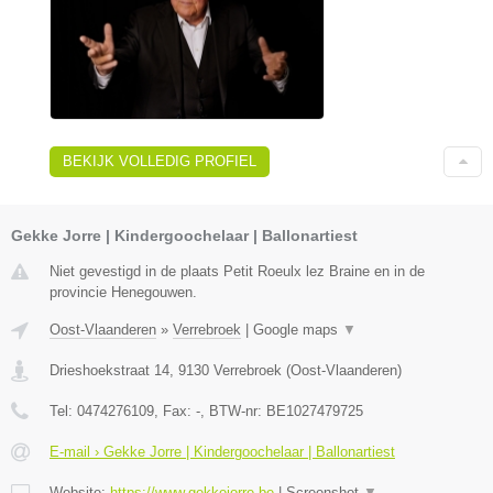
BEKIJK VOLLEDIG PROFIEL
Gekke Jorre | Kindergoochelaar | Ballonartiest
Niet gevestigd in de plaats Petit Roeulx lez Braine en in de
provincie Henegouwen.
Oost-Vlaanderen
»
Verrebroek
|
Google maps
▼
Drieshoekstraat 14
,
9130
Verrebroek
(
Oost-Vlaanderen
)
Tel:
0474276109
, Fax:
-
, BTW-nr:
BE1027479725
E-mail › Gekke Jorre | Kindergoochelaar | Ballonartiest
Website:
https://www.gekkejorre.be
|
Screenshot
▼