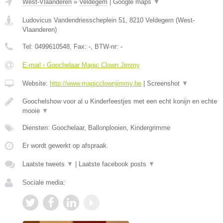
West-Vlaanderen
»
Veldegem
|
Google maps
▼
Ludovicus Vandendriesscheplein 51
,
8210
Veldegem
(
West-
Vlaanderen
)
Tel:
0499610548
, Fax:
-
, BTW-nr:
-
E-mail › Goochelaar Magic Clown Jimmy
Website:
http://www.magicclownjimmy.be
|
Screenshot
▼
Goochelshow voor al u Kinderfeestjes met een echt konijn en echte
mooie
▼
Diensten: Goochelaar, Ballonplooien, Kindergrimme
Er wordt gewerkt op afspraak.
Laatste tweets
▼
|
Laatste facebook posts
▼
Sociale media: