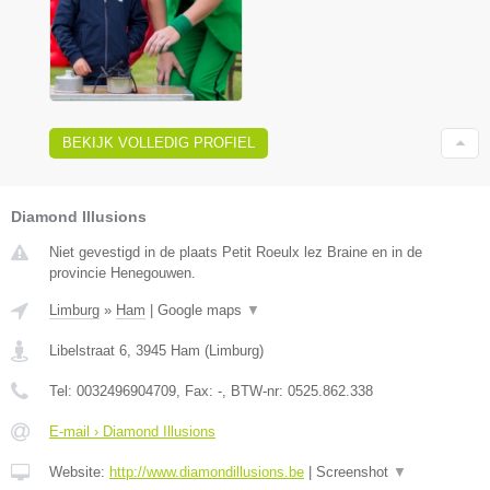
BEKIJK VOLLEDIG PROFIEL
Diamond Illusions
Niet gevestigd in de plaats Petit Roeulx lez Braine en in de
provincie Henegouwen.
Limburg
»
Ham
|
Google maps
▼
Libelstraat 6
,
3945
Ham
(
Limburg
)
Tel:
0032496904709
, Fax:
-
, BTW-nr:
0525.862.338
E-mail › Diamond Illusions
Website:
http://www.diamondillusions.be
|
Screenshot
▼