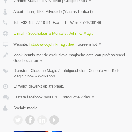
Vlaams-Brabant
»
Vilvoorde
|
Google maps
▼
Albert I-laan
,
1800
Vilvoorde
(
Vlaams-Brabant
)
Tel:
+32 499 77 10 84
, Fax:
-
, BTW-nr:
0729736146
E-mail › Goochelaar & Mentalist John K. Magic
Website:
http://www.johnkmagic.be/
|
Screenshot
▼
Maak kennis met de exclusieve magische acts van professioneel
Goochelaar en
▼
Diensten: Close-up Magic / Tafelgoochelen, Centrale Act, Kids
Magic Show - Workshop
Er wordt gewerkt op afspraak.
Laatste facebook posts
▼
|
Introductie video
▼
Sociale media: