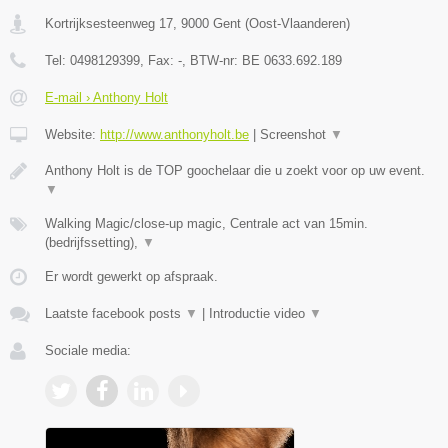
Kortrijksesteenweg 17
,
9000
Gent
(
Oost-Vlaanderen
)
Tel:
0498129399
, Fax:
-
, BTW-nr:
BE 0633.692.189
E-mail › Anthony Holt
Website:
http://www.anthonyholt.be
|
Screenshot
▼
Anthony Holt is de TOP goochelaar die u zoekt voor op uw event.
▼
Walking Magic/close-up magic, Centrale act van 15min.
(bedrijfssetting),
▼
Er wordt gewerkt op afspraak.
Laatste facebook posts
▼
|
Introductie video
▼
Sociale media: