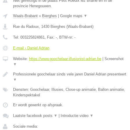
Niet gevestigd in de plaats Petit Roeulx lez Braine en in de
provincie Henegouwen.
Waals-Brabant
»
Bierghes
|
Google maps
▼
Rue du Radoux
,
1430
Bierghes
(
Waals-Brabant
)
Tel:
003225824861
, Fax:
-
, BTW-nr:
-
E-mail › Daniel Adrian
Website:
https://www.goochelaar-illusionist-adrian.be
|
Screenshot
▼
Professionele goochelaar sinds vele jaren Daniel Adrian presenteert
▼
Diensten: Goochelaar, Illusies, Close-up animatie, Ballon animatie,
Kinderspektakel
Er wordt gewerkt op afspraak.
Laatste facebook posts
▼
|
Introductie video
▼
Sociale media: