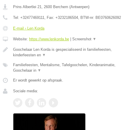
Prins Albertlei 21
,
2600
Berchem
(
Antwerpen
)
Tel:
+32477469111
, Fax:
+3232186504
, BTW-nr:
BE0760626092
E-mail › Len Korda
Website:
https://www.lenkorda.be
|
Screenshot
▼
Goochelaar Len Korda is gespecialiseerd in familiefeesten,
kinderfeesten en
▼
Familiefeesten, Mentalisme, Tafelgoochelen, Kinderanimatie,
Goochelaar in
▼
Er wordt gewerkt op afspraak.
Sociale media: