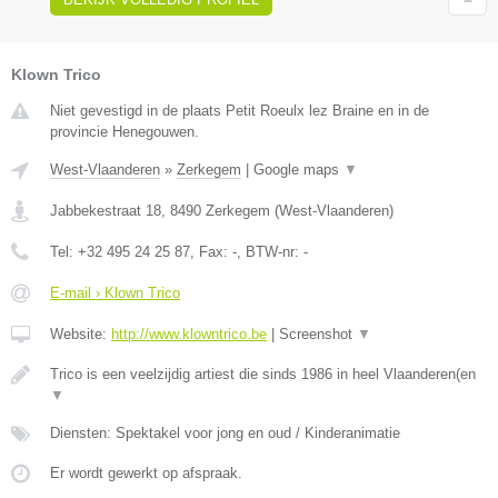
Klown Trico
Niet gevestigd in de plaats Petit Roeulx lez Braine en in de
provincie Henegouwen.
West-Vlaanderen
»
Zerkegem
|
Google maps
▼
Jabbekestraat 18
,
8490
Zerkegem
(
West-Vlaanderen
)
Tel:
+32 495 24 25 87
, Fax:
-
, BTW-nr:
-
E-mail › Klown Trico
Website:
http://www.klowntrico.be
|
Screenshot
▼
Trico is een veelzijdig artiest die sinds 1986 in heel Vlaanderen(en
▼
Diensten: Spektakel voor jong en oud / Kinderanimatie
Er wordt gewerkt op afspraak.