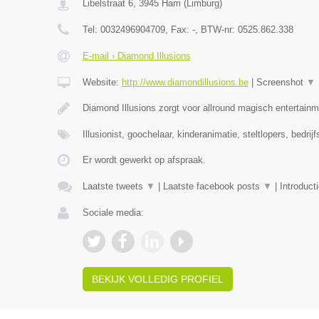
Libelstraat 6
,
3945
Ham
(
Limburg
)
Tel:
0032496904709
, Fax:
-
, BTW-nr:
0525.862.338
E-mail › Diamond Illusions
Website:
http://www.diamondillusions.be
|
Screenshot
▼
Diamond Illusions zorgt voor allround magisch entertainme
Illusionist, goochelaar, kinderanimatie, steltlopers, bedrij
Er wordt gewerkt op afspraak.
Laatste tweets
▼
|
Laatste facebook posts
▼
|
Introduct
Sociale media:
BEKIJK VOLLEDIG PROFIEL