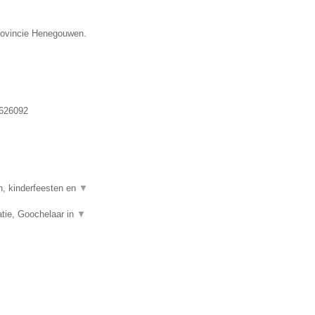
provincie Henegouwen.
626092
n, kinderfeesten en
▼
tie, Goochelaar in
▼