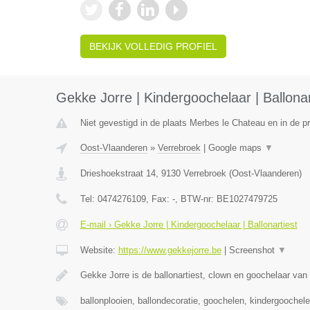
BEKIJK VOLLEDIG PROFIEL
Gekke Jorre | Kindergoochelaar | Ballonar
Niet gevestigd in de plaats Merbes le Chateau en in de 
Oost-Vlaanderen
»
Verrebroek
|
Google maps
▼
Drieshoekstraat 14
,
9130
Verrebroek
(
Oost-Vlaanderen
)
Tel:
0474276109
, Fax:
-
, BTW-nr:
BE1027479725
E-mail › Gekke Jorre | Kindergoochelaar | Ballonartiest
Website:
https://www.gekkejorre.be
|
Screenshot
▼
Gekke Jorre is de ballonartiest, clown en goochelaar van 
ballonplooien, ballondecoratie, goochelen, kindergoochel