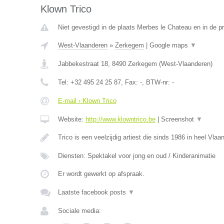
Klown Trico
Niet gevestigd in de plaats Merbes le Chateau en in de 
West-Vlaanderen
»
Zerkegem
|
Google maps
▼
Jabbekestraat 18
,
8490
Zerkegem
(
West-Vlaanderen
)
Tel:
+32 495 24 25 87
, Fax:
-
, BTW-nr:
-
E-mail › Klown Trico
Website:
http://www.klowntrico.be
|
Screenshot
▼
Trico is een veelzijdig artiest die sinds 1986 in heel Vla
Diensten: Spektakel voor jong en oud / Kinderanimatie
Er wordt gewerkt op afspraak.
Laatste facebook posts
▼
Sociale media: