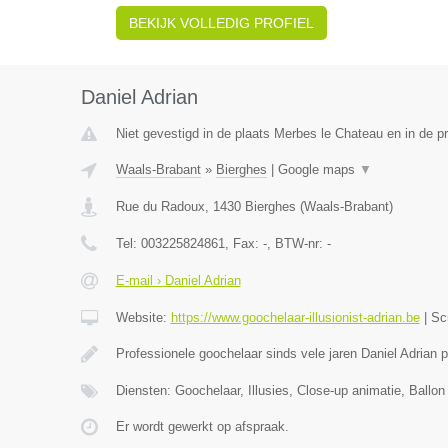
BEKIJK VOLLEDIG PROFIEL
Daniel Adrian
Niet gevestigd in de plaats Merbes le Chateau en in de 
Waals-Brabant
»
Bierghes
|
Google maps
▼
Rue du Radoux
,
1430
Bierghes
(
Waals-Brabant
)
Tel:
003225824861
, Fax:
-
, BTW-nr:
-
E-mail › Daniel Adrian
Website:
https://www.goochelaar-illusionist-adrian.be
|
Sc
Professionele goochelaar sinds vele jaren Daniel Adrian 
Diensten: Goochelaar, Illusies, Close-up animatie, Ballon
Er wordt gewerkt op afspraak.