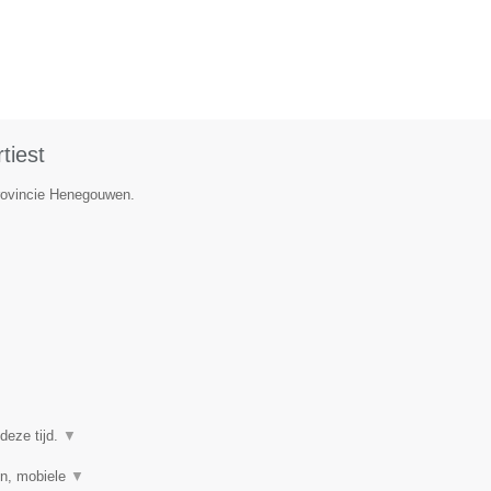
tiest
provincie Henegouwen.
deze tijd.
▼
en, mobiele
▼