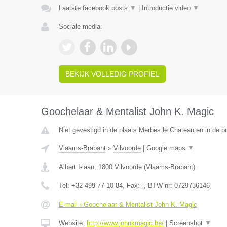
Laatste facebook posts
▼
|
Introductie video
▼
Sociale media:
BEKIJK VOLLEDIG PROFIEL
Goochelaar & Mentalist John K. Magic
Niet gevestigd in de plaats Merbes le Chateau en in de 
Vlaams-Brabant
»
Vilvoorde
|
Google maps
▼
Albert I-laan
,
1800
Vilvoorde
(
Vlaams-Brabant
)
Tel:
+32 499 77 10 84
, Fax:
-
, BTW-nr:
0729736146
E-mail › Goochelaar & Mentalist John K. Magic
Website:
http://www.johnkmagic.be/
|
Screenshot
▼