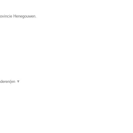
provincie Henegouwen.
anderen(en
▼