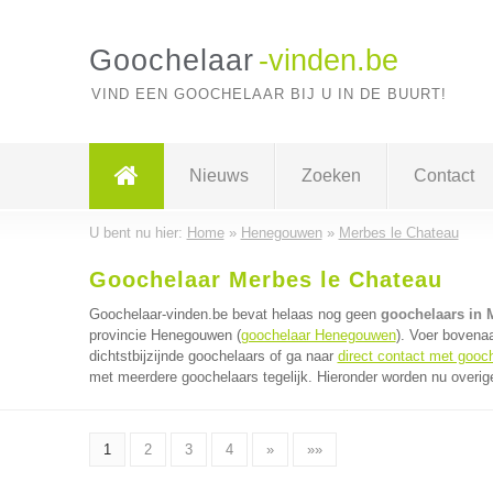
Goochelaar
-vinden.be
VIND EEN GOOCHELAAR BIJ U IN DE BUURT!
Nieuws
Zoeken
Contact
U bent nu hier:
Home
»
Henegouwen
»
Merbes le Chateau
Goochelaar Merbes le Chateau
Goochelaar-vinden.be bevat helaas nog geen
goochelaars in 
provincie Henegouwen (
goochelaar Henegouwen
). Voer bovena
dichtstbijzijnde goochelaars of ga naar
direct contact met gooc
met meerdere goochelaars tegelijk. Hieronder worden nu overige
1
2
3
4
»
»»