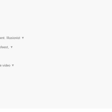
nt. Illusionist
▼
fsfeest,
▼
ie video
▼