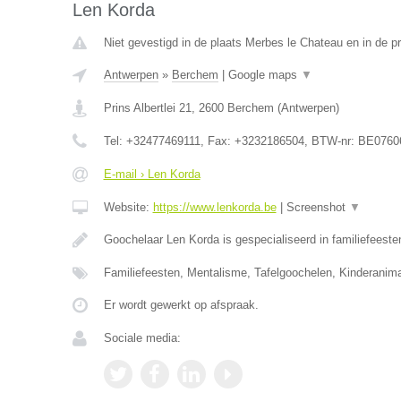
Len Korda
Niet gevestigd in de plaats Merbes le Chateau en in de 
Antwerpen
»
Berchem
|
Google maps
▼
Prins Albertlei 21
,
2600
Berchem
(
Antwerpen
)
Tel:
+32477469111
, Fax:
+3232186504
, BTW-nr:
BE0760
E-mail › Len Korda
Website:
https://www.lenkorda.be
|
Screenshot
▼
Goochelaar Len Korda is gespecialiseerd in familiefeeste
Familiefeesten, Mentalisme, Tafelgoochelen, Kinderanima
Er wordt gewerkt op afspraak.
Sociale media: