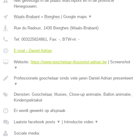
Niet gevestigd in de plaats Marchipont en in de provincie
Henegouwen.
Waals-Brabant
»
Bierghes
|
Google maps
▼
Rue du Radoux
,
1430
Bierghes
(
Waals-Brabant
)
Tel:
003225824861
, Fax:
-
, BTW-nr:
-
E-mail › Daniel Adrian
Website:
https://www.goochelaar-illusionist-adrian.be
|
Screenshot
▼
Professionele goochelaar sinds vele jaren Daniel Adrian presenteert
▼
Diensten: Goochelaar, Illusies, Close-up animatie, Ballon animatie,
Kinderspektakel
Er wordt gewerkt op afspraak.
Laatste facebook posts
▼
|
Introductie video
▼
Sociale media: