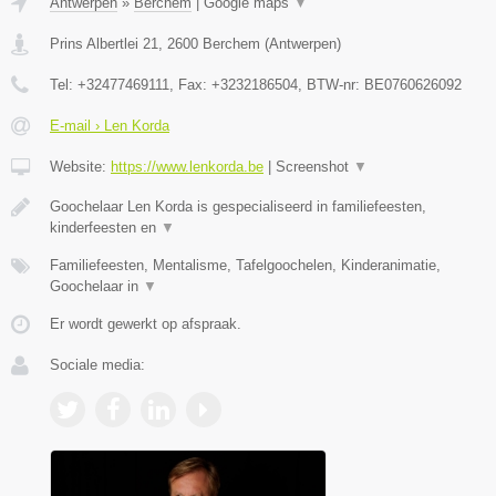
Antwerpen
»
Berchem
|
Google maps
▼
Prins Albertlei 21
,
2600
Berchem
(
Antwerpen
)
Tel:
+32477469111
, Fax:
+3232186504
, BTW-nr:
BE0760626092
E-mail › Len Korda
Website:
https://www.lenkorda.be
|
Screenshot
▼
Goochelaar Len Korda is gespecialiseerd in familiefeesten,
kinderfeesten en
▼
Familiefeesten, Mentalisme, Tafelgoochelen, Kinderanimatie,
Goochelaar in
▼
Er wordt gewerkt op afspraak.
Sociale media: