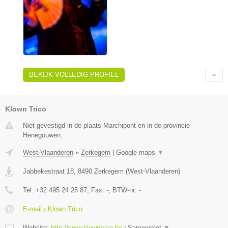
BEKIJK VOLLEDIG PROFIEL
Klown Trico
Niet gevestigd in de plaats Marchipont en in de provincie
Henegouwen.
West-Vlaanderen
»
Zerkegem
|
Google maps
▼
Jabbekestraat 18
,
8490
Zerkegem
(
West-Vlaanderen
)
Tel:
+32 495 24 25 87
, Fax:
-
, BTW-nr:
-
E-mail › Klown Trico
Website:
http://www.klowntrico.be
|
Screenshot
▼