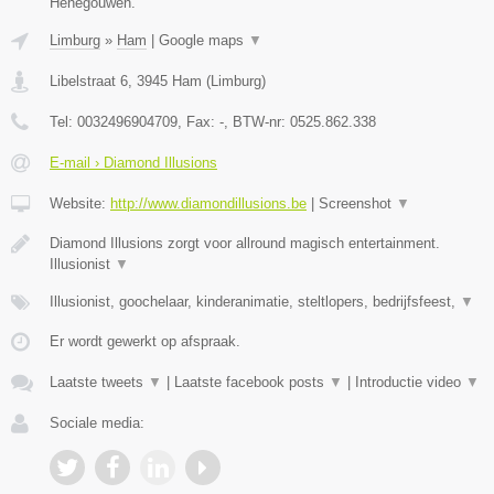
Henegouwen.
Limburg
»
Ham
|
Google maps
▼
Libelstraat 6
,
3945
Ham
(
Limburg
)
Tel:
0032496904709
, Fax:
-
, BTW-nr:
0525.862.338
E-mail › Diamond Illusions
Website:
http://www.diamondillusions.be
|
Screenshot
▼
Diamond Illusions zorgt voor allround magisch entertainment.
Illusionist
▼
Illusionist, goochelaar, kinderanimatie, steltlopers, bedrijfsfeest,
▼
Er wordt gewerkt op afspraak.
Laatste tweets
▼
|
Laatste facebook posts
▼
|
Introductie video
▼
Sociale media: