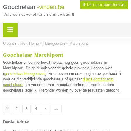
Ik ben een
goochelaar
Goochelaar
-vinden.be
Vind een goochelaar bij u in de buurt!
U bent nu hier:
Home
»
Henegouwen
»
Marchipont
Goochelaar Marchipont
Goochelaar-vinden.be bevat helaas nog geen
goochelaars in
Marchipont
. Dit geldt ook voor de gehele provincie Henegouwen
(
goochelaar Henegouwen
). Voer bovenaan deze pagina uw postcode in
voor de dichtstbijzijnde goochelaars of ga naar
direct contact met
goochelaars
om via één e-mail in contact te komen met meerdere
goochelaars tegelijk. Hieronder worden nu overige resultaten getoond.
1
2
3
4
»
»»
Daniel Adrian