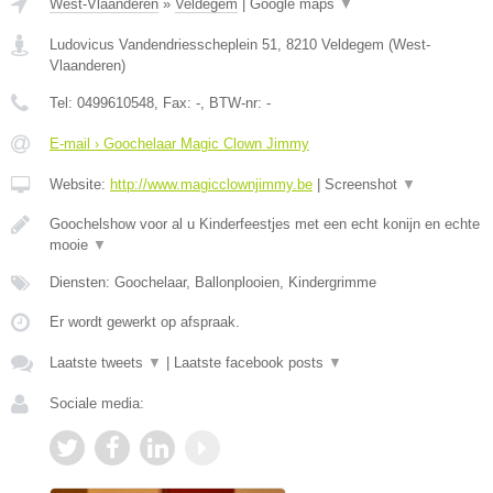
West-Vlaanderen
»
Veldegem
|
Google maps
▼
Ludovicus Vandendriesscheplein 51
,
8210
Veldegem
(
West-
Vlaanderen
)
Tel:
0499610548
, Fax:
-
, BTW-nr:
-
E-mail › Goochelaar Magic Clown Jimmy
Website:
http://www.magicclownjimmy.be
|
Screenshot
▼
Goochelshow voor al u Kinderfeestjes met een echt konijn en echte
mooie
▼
Diensten: Goochelaar, Ballonplooien, Kindergrimme
Er wordt gewerkt op afspraak.
Laatste tweets
▼
|
Laatste facebook posts
▼
Sociale media: