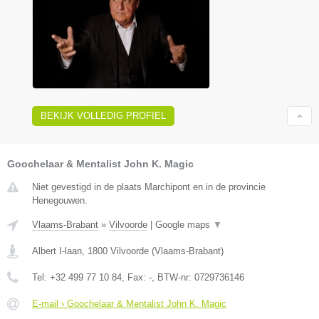
BEKIJK VOLLEDIG PROFIEL
Goochelaar & Mentalist John K. Magic
Niet gevestigd in de plaats Marchipont en in de provincie
Henegouwen.
Vlaams-Brabant
»
Vilvoorde
|
Google maps
▼
Albert I-laan
,
1800
Vilvoorde
(
Vlaams-Brabant
)
Tel:
+32 499 77 10 84
, Fax:
-
, BTW-nr:
0729736146
E-mail › Goochelaar & Mentalist John K. Magic