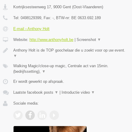
Kortrijksesteenweg 17
,
9000
Gent
(
Oost-Vlaanderen
)
Tel:
0498129399
, Fax:
-
, BTW-nr:
BE 0633.692.189
E-mail › Anthony Holt
Website:
http://www.anthonyholt.be
|
Screenshot
▼
Anthony Holt is de TOP goochelaar die u zoekt voor op uw event.
▼
Walking Magic/close-up magic, Centrale act van 15min.
(bedrijfssetting),
▼
Er wordt gewerkt op afspraak.
Laatste facebook posts
▼
|
Introductie video
▼
Sociale media: