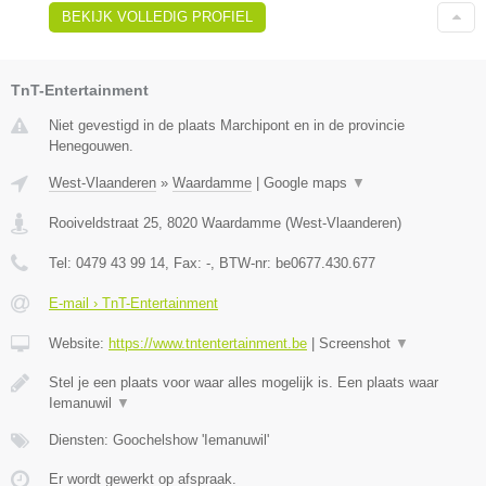
BEKIJK VOLLEDIG PROFIEL
TnT-Entertainment
Niet gevestigd in de plaats Marchipont en in de provincie
Henegouwen.
West-Vlaanderen
»
Waardamme
|
Google maps
▼
Rooiveldstraat 25
,
8020
Waardamme
(
West-Vlaanderen
)
Tel:
0479 43 99 14
, Fax:
-
, BTW-nr:
be0677.430.677
E-mail › TnT-Entertainment
Website:
https://www.tntentertainment.be
|
Screenshot
▼
Stel je een plaats voor waar alles mogelijk is. Een plaats waar
Iemanuwil
▼
Diensten: Goochelshow 'Iemanuwil'
Er wordt gewerkt op afspraak.