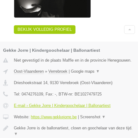
BEKIJK VOLLEDIG PROFIEL
Gekke Jorre | Kindergoochelaar | Ballonartiest
Niet gevestigd in de plaats Maffle en in de provincie Henegouwen.
Oost-Vlaanderen
»
Verrebroek
|
Google maps
▼
Drieshoekstraat 14
,
9130
Verrebroek
(
Oost-Vlaanderen
)
Tel:
0474276109
, Fax:
-
, BTW-nr:
BE1027479725
E-mail › Gekke Jorre | Kindergoochelaar | Ballonartiest
Website:
https://www.gekkejorre.be
|
Screenshot
▼
Gekke Jorre is de ballonartiest, clown en goochelaar van deze tijd.
▼