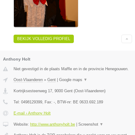
BEKIJK VOLLEDIG PROFIEL
Anthony Holt
Niet gevestigd in de plaats Maffle en in de provincie Henegouwen.
Oost-Vlaanderen
»
Gent
|
Google maps
▼
Kortrijksesteenweg 17
,
9000
Gent
(
Oost-Vlaanderen
)
Tel:
0498129399
, Fax:
-
, BTW-nr:
BE 0633.692.189
E-mail › Anthony Holt
Website:
http://www.anthonyholt.be
|
Screenshot
▼