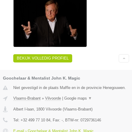
BEKIJK VOLLEDIG PROFIEL
Goochelaar & Mentalist John K. Magic
Niet gevestigd in de plaats Maffle en in de provincie Henegouwen.
Vlaams-Brabant
»
Vilvoorde
|
Google maps
▼
Albert I-laan
,
1800
Vilvoorde
(
Vlaams-Brabant
)
Tel:
+32 499 77 10 84
, Fax:
-
, BTW-nr:
0729736146
E-mail › Goochelaar & Mentalist John K. Magic