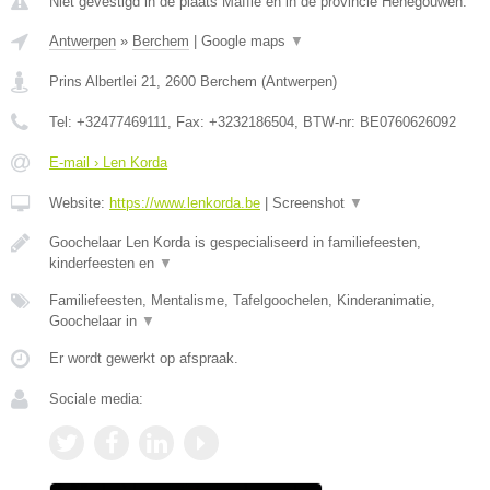
Niet gevestigd in de plaats Maffle en in de provincie Henegouwen.
Antwerpen
»
Berchem
|
Google maps
▼
Prins Albertlei 21
,
2600
Berchem
(
Antwerpen
)
Tel:
+32477469111
, Fax:
+3232186504
, BTW-nr:
BE0760626092
E-mail › Len Korda
Website:
https://www.lenkorda.be
|
Screenshot
▼
Goochelaar Len Korda is gespecialiseerd in familiefeesten,
kinderfeesten en
▼
Familiefeesten, Mentalisme, Tafelgoochelen, Kinderanimatie,
Goochelaar in
▼
Er wordt gewerkt op afspraak.
Sociale media: