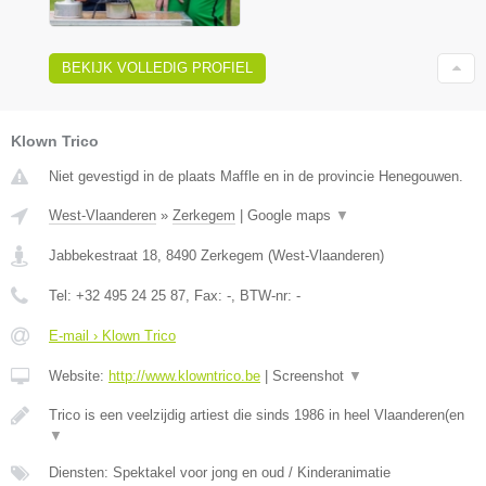
BEKIJK VOLLEDIG PROFIEL
Klown Trico
Niet gevestigd in de plaats Maffle en in de provincie Henegouwen.
West-Vlaanderen
»
Zerkegem
|
Google maps
▼
Jabbekestraat 18
,
8490
Zerkegem
(
West-Vlaanderen
)
Tel:
+32 495 24 25 87
, Fax:
-
, BTW-nr:
-
E-mail › Klown Trico
Website:
http://www.klowntrico.be
|
Screenshot
▼
Trico is een veelzijdig artiest die sinds 1986 in heel Vlaanderen(en
▼
Diensten: Spektakel voor jong en oud / Kinderanimatie