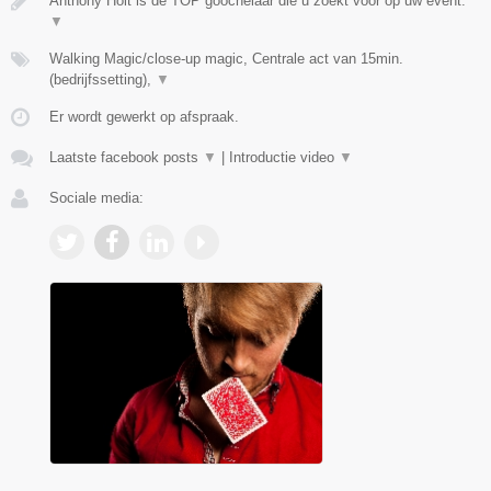
Anthony Holt is de TOP goochelaar die u zoekt voor op uw event.
▼
Walking Magic/close-up magic, Centrale act van 15min.
(bedrijfssetting),
▼
Er wordt gewerkt op afspraak.
Laatste facebook posts
▼
|
Introductie video
▼
Sociale media: