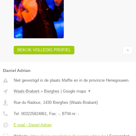
BEKIJK VOLLEDIG PROFIEL
Daniel Adrian
Niet gevestigd in de plaats Maffle en in de provincie Henegouwen.
Waals-Brabant
»
Bierghes
|
Google maps
▼
Rue du Radoux
,
1430
Bierghes
(
Waals-Brabant
)
Tel:
003225824861
, Fax:
-
, BTW-nr:
-
E-mail › Daniel Adrian