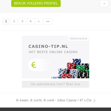
BEKIJK VOLLEDIG PROFIEL
1
2
3
4
»
»»
Uw advertentie hier? Mail ons
Ik kwam, ik zocht, ik vond - Julius Caesar / 47 v.Chr. ;)