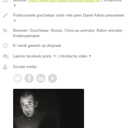
Website:
https://www.goochelaar-illusionist-adrian.be
|
Screenshot
▼
Professionele goochelaar sinds vele jaren Daniel Adrian presenteert
▼
Diensten: Goochelaar, Illusies, Close-up animatie, Ballon animatie,
Kinderspektakel
Er wordt gewerkt op afspraak.
Laatste facebook posts
▼
|
Introductie video
▼
Sociale media: