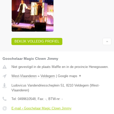
BEKIJK VOLLEDIG PROFIEL
Goochelaar Magic Clown Jimmy
Niet gevestigd in de plaats Maffle en in de provincie Henegouwen.
West-Vlaanderen
»
Veldegem
|
Google maps
▼
Ludovicus Vandendriesscheplein 51
,
8210
Veldegem
(
West-
Vlaanderen
)
Tel:
0499610548
, Fax:
-
, BTW-nr:
-
E-mail › Goochelaar Magic Clown Jimmy