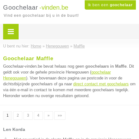
Ik ben een
goochelaar
Goochelaar
-vinden.be
Vind een goochelaar bij u in de buurt!
U bent nu hier:
Home
»
Henegouwen
»
Maffle
Goochelaar Maffle
Goochelaar-vinden.be bevat helaas nog geen
goochelaars in Maffle
. Dit
geldt ook voor de gehele provincie Henegouwen (
goochelaar
Henegouwen
). Voer bovenaan deze pagina uw postcode in voor de
dichtstbijzijnde goochelaars of ga naar
direct contact met goochelaars
om
via één e-mail in contact te komen met meerdere goochelaars tegelijk.
Hieronder worden nu overige resultaten getoond.
1
2
3
4
»
»»
Len Korda