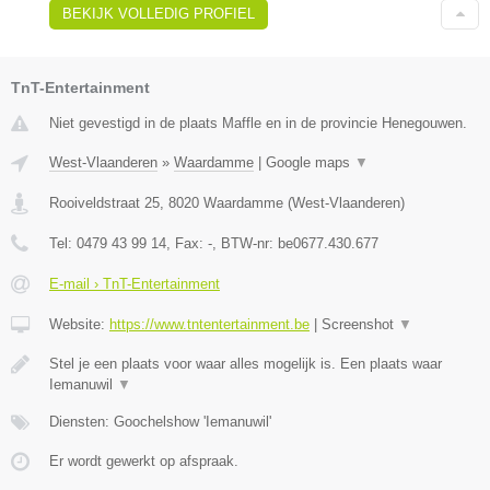
BEKIJK VOLLEDIG PROFIEL
TnT-Entertainment
Niet gevestigd in de plaats Maffle en in de provincie Henegouwen.
West-Vlaanderen
»
Waardamme
|
Google maps
▼
Rooiveldstraat 25
,
8020
Waardamme
(
West-Vlaanderen
)
Tel:
0479 43 99 14
, Fax:
-
, BTW-nr:
be0677.430.677
E-mail › TnT-Entertainment
Website:
https://www.tntentertainment.be
|
Screenshot
▼
Stel je een plaats voor waar alles mogelijk is. Een plaats waar
Iemanuwil
▼
Diensten: Goochelshow 'Iemanuwil'
Er wordt gewerkt op afspraak.