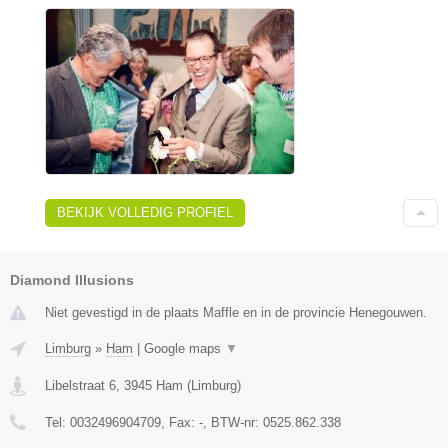
BEKIJK VOLLEDIG PROFIEL
Diamond Illusions
Niet gevestigd in de plaats Maffle en in de provincie Henegouwen.
Limburg
»
Ham
|
Google maps
▼
Libelstraat 6
,
3945
Ham
(
Limburg
)
Tel:
0032496904709
, Fax:
-
, BTW-nr:
0525.862.338