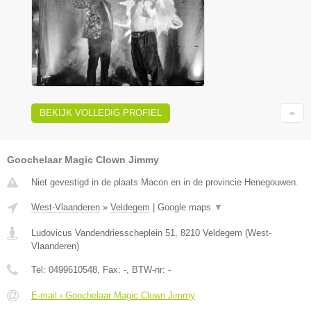
BEKIJK VOLLEDIG PROFIEL
Goochelaar Magic Clown Jimmy
Niet gevestigd in de plaats Macon en in de provincie Henegouwen.
West-Vlaanderen
»
Veldegem
|
Google maps
▼
Ludovicus Vandendriesscheplein 51
,
8210
Veldegem
(
West-
Vlaanderen
)
Tel:
0499610548
, Fax:
-
, BTW-nr:
-
E-mail › Goochelaar Magic Clown Jimmy