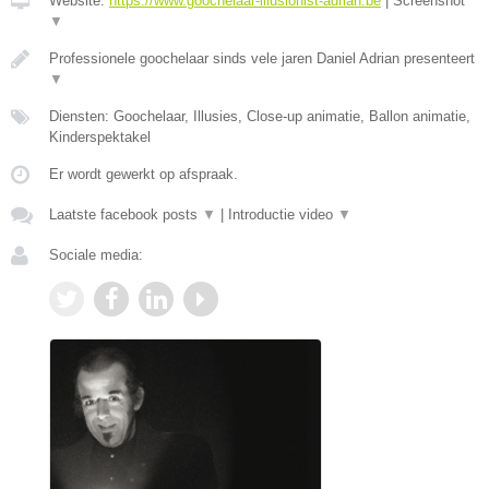
Website:
https://www.goochelaar-illusionist-adrian.be
|
Screenshot
▼
Professionele goochelaar sinds vele jaren Daniel Adrian presenteert
▼
Diensten: Goochelaar, Illusies, Close-up animatie, Ballon animatie,
Kinderspektakel
Er wordt gewerkt op afspraak.
Laatste facebook posts
▼
|
Introductie video
▼
Sociale media: