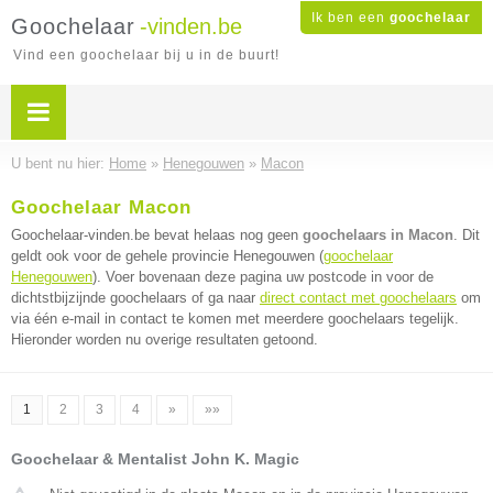
Ik ben een
goochelaar
Goochelaar
-vinden.be
Vind een goochelaar bij u in de buurt!
U bent nu hier:
Home
»
Henegouwen
»
Macon
Goochelaar Macon
Goochelaar-vinden.be bevat helaas nog geen
goochelaars in Macon
. Dit
geldt ook voor de gehele provincie Henegouwen (
goochelaar
Henegouwen
). Voer bovenaan deze pagina uw postcode in voor de
dichtstbijzijnde goochelaars of ga naar
direct contact met goochelaars
om
via één e-mail in contact te komen met meerdere goochelaars tegelijk.
Hieronder worden nu overige resultaten getoond.
1
2
3
4
»
»»
Goochelaar & Mentalist John K. Magic