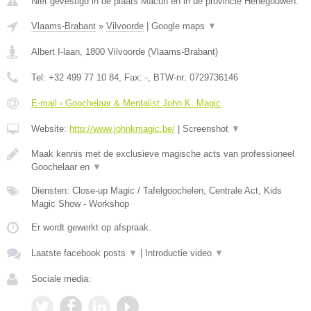
Niet gevestigd in de plaats Macon en in de provincie Henegouwen.
Vlaams-Brabant
»
Vilvoorde
|
Google maps
▼
Albert I-laan
,
1800
Vilvoorde
(
Vlaams-Brabant
)
Tel:
+32 499 77 10 84
, Fax:
-
, BTW-nr:
0729736146
E-mail › Goochelaar & Mentalist John K. Magic
Website:
http://www.johnkmagic.be/
|
Screenshot
▼
Maak kennis met de exclusieve magische acts van professioneel
Goochelaar en
▼
Diensten: Close-up Magic / Tafelgoochelen, Centrale Act, Kids
Magic Show - Workshop
Er wordt gewerkt op afspraak.
Laatste facebook posts
▼
|
Introductie video
▼
Sociale media: