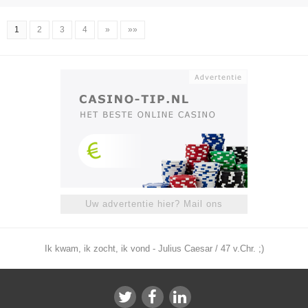
1
2
3
4
»
»»
Uw advertentie hier? Mail ons
Ik kwam, ik zocht, ik vond - Julius Caesar / 47 v.Chr. ;)