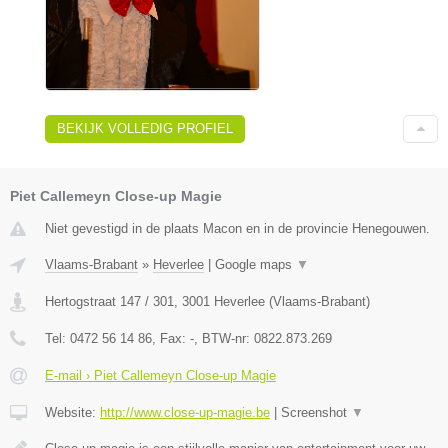
BEKIJK VOLLEDIG PROFIEL
Piet Callemeyn Close-up Magie
Niet gevestigd in de plaats Macon en in de provincie Henegouwen.
Vlaams-Brabant
»
Heverlee
|
Google maps
▼
Hertogstraat 147 / 301
,
3001
Heverlee
(
Vlaams-Brabant
)
Tel:
0472 56 14 86
, Fax:
-
, BTW-nr:
0822.873.269
E-mail › Piet Callemeyn Close-up Magie
Website:
http://www.close-up-magie.be
|
Screenshot
▼