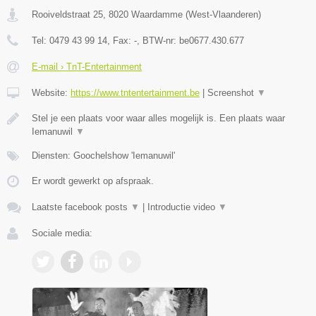
Rooiveldstraat 25
,
8020
Waardamme
(
West-Vlaanderen
)
Tel:
0479 43 99 14
, Fax:
-
, BTW-nr:
be0677.430.677
E-mail › TnT-Entertainment
Website:
https://www.tntentertainment.be
|
Screenshot
▼
Stel je een plaats voor waar alles mogelijk is. Een plaats waar
Iemanuwil
▼
Diensten: Goochelshow 'Iemanuwil'
Er wordt gewerkt op afspraak.
Laatste facebook posts
▼
|
Introductie video
▼
Sociale media: