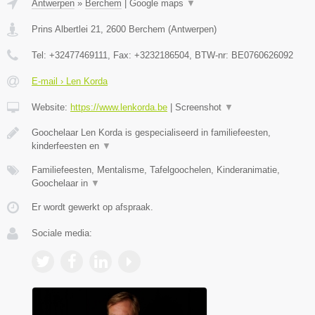
Antwerpen
»
Berchem
|
Google maps
▼
Prins Albertlei 21
,
2600
Berchem
(
Antwerpen
)
Tel:
+32477469111
, Fax:
+3232186504
, BTW-nr:
BE0760626092
E-mail › Len Korda
Website:
https://www.lenkorda.be
|
Screenshot
▼
Goochelaar Len Korda is gespecialiseerd in familiefeesten,
kinderfeesten en
▼
Familiefeesten, Mentalisme, Tafelgoochelen, Kinderanimatie,
Goochelaar in
▼
Er wordt gewerkt op afspraak.
Sociale media: