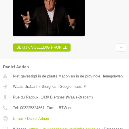
BEKIJK VOLLEDIG PROFIEL
Daniel Adrian
Niet gevestigd in de plaats Macon en in de provincie Henegouwen.
Waals-Brabant
»
Bierghes
|
Google maps
▼
Rue du Radoux
,
1430
Bierghes
(
Waals-Brabant
)
Tel:
003225824861
, Fax:
-
, BTW-nr:
-
E-mail › Daniel Adrian