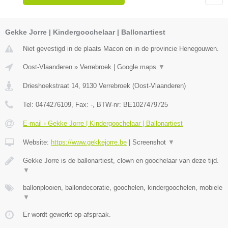
Gekke Jorre | Kindergoochelaar | Ballonartiest
Niet gevestigd in de plaats Macon en in de provincie Henegouwen.
Oost-Vlaanderen
»
Verrebroek
|
Google maps
▼
Drieshoekstraat 14
,
9130
Verrebroek
(
Oost-Vlaanderen
)
Tel:
0474276109
, Fax:
-
, BTW-nr:
BE1027479725
E-mail › Gekke Jorre | Kindergoochelaar | Ballonartiest
Website:
https://www.gekkejorre.be
|
Screenshot
▼
Gekke Jorre is de ballonartiest, clown en goochelaar van deze tijd.
▼
ballonplooien, ballondecoratie, goochelen, kindergoochelen, mobiele
▼
Er wordt gewerkt op afspraak.