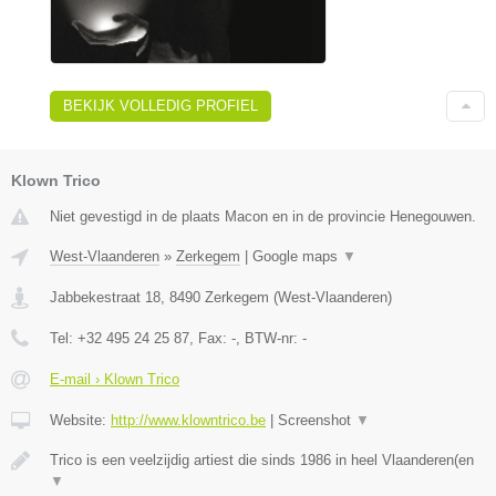
BEKIJK VOLLEDIG PROFIEL
Klown Trico
Niet gevestigd in de plaats Macon en in de provincie Henegouwen.
West-Vlaanderen
»
Zerkegem
|
Google maps
▼
Jabbekestraat 18
,
8490
Zerkegem
(
West-Vlaanderen
)
Tel:
+32 495 24 25 87
, Fax:
-
, BTW-nr:
-
E-mail › Klown Trico
Website:
http://www.klowntrico.be
|
Screenshot
▼
Trico is een veelzijdig artiest die sinds 1986 in heel Vlaanderen(en
▼