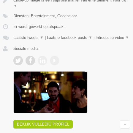
Close-up magie is een stijlvolle manier van entertainment voor uw
▼
Diensten: Entertainment, Goochelaar
Er wordt gewerkt op afspraak.
Laatste tweets
▼
|
Laatste facebook posts
▼
|
Introductie video
▼
Sociale media:
BEKIJK VOLLEDIG PROFIEL