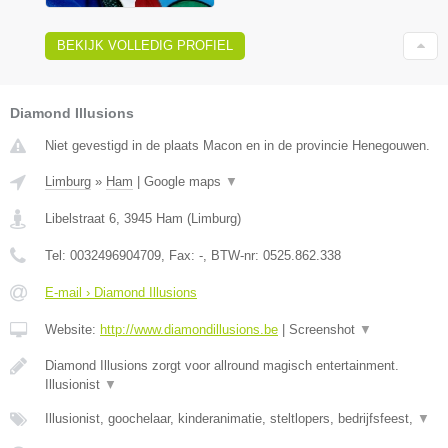
BEKIJK VOLLEDIG PROFIEL
Diamond Illusions
Niet gevestigd in de plaats Macon en in de provincie Henegouwen.
Limburg
»
Ham
|
Google maps
▼
Libelstraat 6
,
3945
Ham
(
Limburg
)
Tel:
0032496904709
, Fax:
-
, BTW-nr:
0525.862.338
E-mail › Diamond Illusions
Website:
http://www.diamondillusions.be
|
Screenshot
▼
Diamond Illusions zorgt voor allround magisch entertainment.
Illusionist
▼
Illusionist, goochelaar, kinderanimatie, steltlopers, bedrijfsfeest,
▼