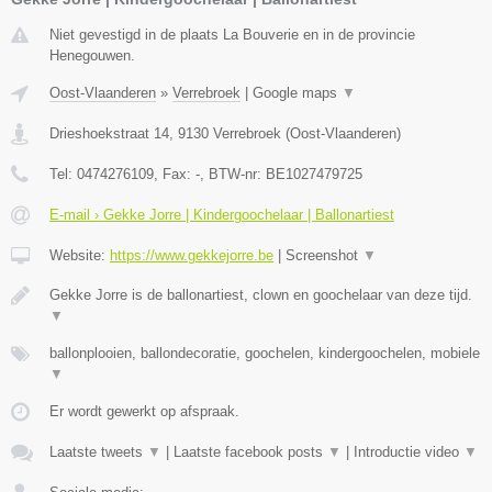
Niet gevestigd in de plaats La Bouverie en in de provincie
Henegouwen.
Oost-Vlaanderen
»
Verrebroek
|
Google maps
▼
Drieshoekstraat 14
,
9130
Verrebroek
(
Oost-Vlaanderen
)
Tel:
0474276109
, Fax:
-
, BTW-nr:
BE1027479725
E-mail › Gekke Jorre | Kindergoochelaar | Ballonartiest
Website:
https://www.gekkejorre.be
|
Screenshot
▼
Gekke Jorre is de ballonartiest, clown en goochelaar van deze tijd.
▼
ballonplooien, ballondecoratie, goochelen, kindergoochelen, mobiele
▼
Er wordt gewerkt op afspraak.
Laatste tweets
▼
|
Laatste facebook posts
▼
|
Introductie video
▼