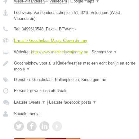
West-Vlaanderen
»
Veldegem
|
Google maps
▼
Ludovicus Vandendriesscheplein 51
,
8210
Veldegem
(
West-
Vlaanderen
)
Tel:
0499610548
, Fax:
-
, BTW-nr:
-
E-mail › Goochelaar Magic Clown Jimmy
Website:
http://www.magicclownjimmy.be
|
Screenshot
▼
Goochelshow voor al u Kinderfeestjes met een echt konijn en echte
mooie
▼
Diensten: Goochelaar, Ballonplooien, Kindergrimme
Er wordt gewerkt op afspraak.
Laatste tweets
▼
|
Laatste facebook posts
▼
Sociale media: