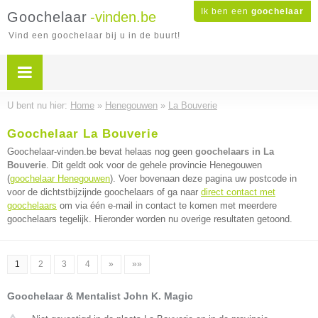
Ik ben een
goochelaar
Goochelaar
-vinden.be
Vind een goochelaar bij u in de buurt!
U bent nu hier:
Home
»
Henegouwen
»
La Bouverie
Goochelaar La Bouverie
Goochelaar-vinden.be bevat helaas nog geen
goochelaars in La
Bouverie
. Dit geldt ook voor de gehele provincie Henegouwen
(
goochelaar Henegouwen
). Voer bovenaan deze pagina uw postcode in
voor de dichtstbijzijnde goochelaars of ga naar
direct contact met
goochelaars
om via één e-mail in contact te komen met meerdere
goochelaars tegelijk. Hieronder worden nu overige resultaten getoond.
1
2
3
4
»
»»
Goochelaar & Mentalist John K. Magic