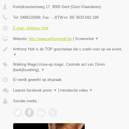
Kortrijksesteenweg 17
,
9000
Gent
(
Oost-Vlaanderen
)
Tel:
0498129399
, Fax:
-
, BTW-nr:
BE 0633.692.189
E-mail › Anthony Holt
Website:
http://www.anthonyholt.be
|
Screenshot
▼
Anthony Holt is de TOP goochelaar die u zoekt voor op uw event.
▼
Walking Magic/close-up magic, Centrale act van 15min.
(bedrijfssetting),
▼
Er wordt gewerkt op afspraak.
Laatste facebook posts
▼
|
Introductie video
▼
Sociale media: