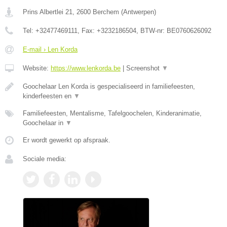
Prins Albertlei 21
,
2600
Berchem
(
Antwerpen
)
Tel:
+32477469111
, Fax:
+3232186504
, BTW-nr:
BE0760626092
E-mail › Len Korda
Website:
https://www.lenkorda.be
|
Screenshot
▼
Goochelaar Len Korda is gespecialiseerd in familiefeesten,
kinderfeesten en
▼
Familiefeesten, Mentalisme, Tafelgoochelen, Kinderanimatie,
Goochelaar in
▼
Er wordt gewerkt op afspraak.
Sociale media: