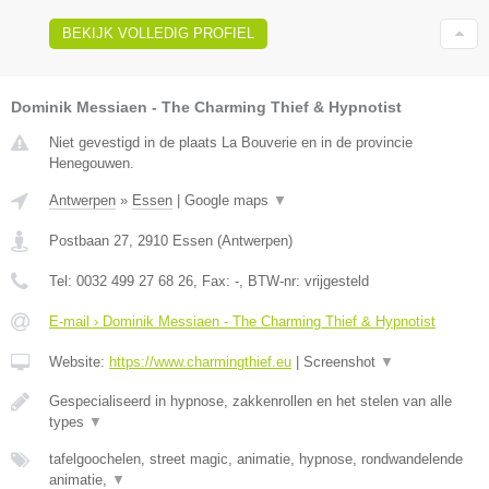
BEKIJK VOLLEDIG PROFIEL
Dominik Messiaen - The Charming Thief & Hypnotist
Niet gevestigd in de plaats La Bouverie en in de provincie
Henegouwen.
Antwerpen
»
Essen
|
Google maps
▼
Postbaan 27
,
2910
Essen
(
Antwerpen
)
Tel:
0032 499 27 68 26
, Fax:
-
, BTW-nr:
vrijgesteld
E-mail › Dominik Messiaen - The Charming Thief & Hypnotist
Website:
https://www.charmingthief.eu
|
Screenshot
▼
Gespecialiseerd in hypnose, zakkenrollen en het stelen van alle
types
▼
tafelgoochelen, street magic, animatie, hypnose, rondwandelende
animatie,
▼