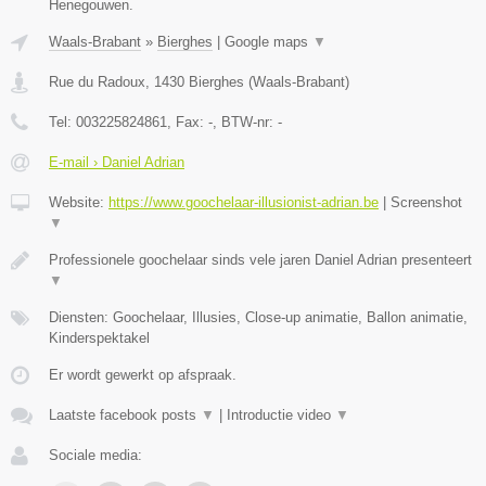
Henegouwen.
Waals-Brabant
»
Bierghes
|
Google maps
▼
Rue du Radoux
,
1430
Bierghes
(
Waals-Brabant
)
Tel:
003225824861
, Fax:
-
, BTW-nr:
-
E-mail › Daniel Adrian
Website:
https://www.goochelaar-illusionist-adrian.be
|
Screenshot
▼
Professionele goochelaar sinds vele jaren Daniel Adrian presenteert
▼
Diensten: Goochelaar, Illusies, Close-up animatie, Ballon animatie,
Kinderspektakel
Er wordt gewerkt op afspraak.
Laatste facebook posts
▼
|
Introductie video
▼
Sociale media: