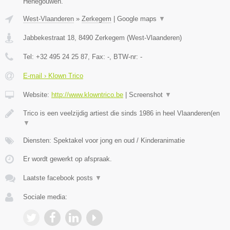
Henegouwen.
West-Vlaanderen
»
Zerkegem
|
Google maps
▼
Jabbekestraat 18
,
8490
Zerkegem
(
West-Vlaanderen
)
Tel:
+32 495 24 25 87
, Fax:
-
, BTW-nr:
-
E-mail › Klown Trico
Website:
http://www.klowntrico.be
|
Screenshot
▼
Trico is een veelzijdig artiest die sinds 1986 in heel Vlaanderen(en
▼
Diensten: Spektakel voor jong en oud / Kinderanimatie
Er wordt gewerkt op afspraak.
Laatste facebook posts
▼
Sociale media: