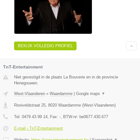
BEKIJK VOLLEDIG PROFIEL
TnT-Entertainment
Niet gevestigd in de plaats La Bouverie en in de provincie
Henegouwen.
West-Vlaanderen
»
Waardamme
|
Google maps
▼
Rooiveldstraat 25
,
8020
Waardamme
(
West-Vlaanderen
)
Tel:
0479 43 99 14
, Fax:
-
, BTW-nr:
be0677.430.677
E-mail › TnT-Entertainment
Website:
https://www.tntentertainment.be
|
Screenshot
▼