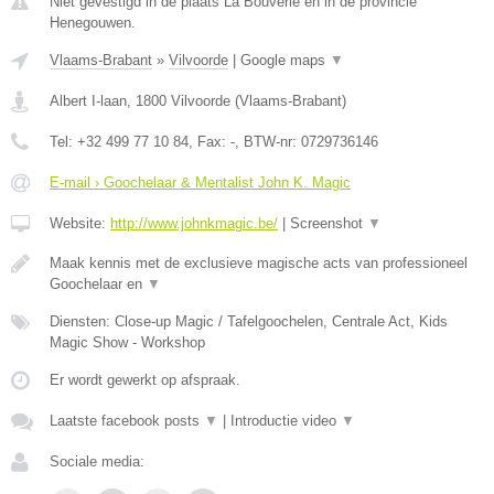
Niet gevestigd in de plaats La Bouverie en in de provincie
Henegouwen.
Vlaams-Brabant
»
Vilvoorde
|
Google maps
▼
Albert I-laan
,
1800
Vilvoorde
(
Vlaams-Brabant
)
Tel:
+32 499 77 10 84
, Fax:
-
, BTW-nr:
0729736146
E-mail › Goochelaar & Mentalist John K. Magic
Website:
http://www.johnkmagic.be/
|
Screenshot
▼
Maak kennis met de exclusieve magische acts van professioneel
Goochelaar en
▼
Diensten: Close-up Magic / Tafelgoochelen, Centrale Act, Kids
Magic Show - Workshop
Er wordt gewerkt op afspraak.
Laatste facebook posts
▼
|
Introductie video
▼
Sociale media: