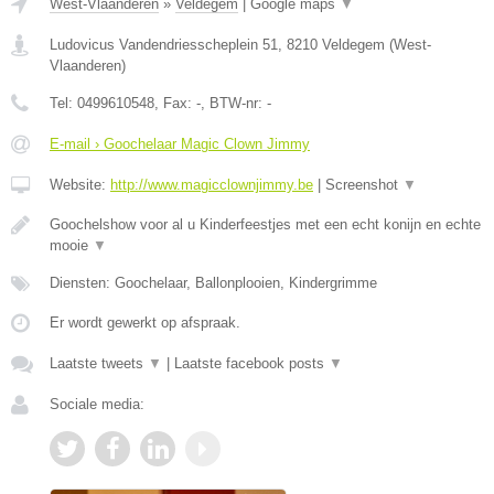
West-Vlaanderen
»
Veldegem
|
Google maps
▼
Ludovicus Vandendriesscheplein 51
,
8210
Veldegem
(
West-
Vlaanderen
)
Tel:
0499610548
, Fax:
-
, BTW-nr:
-
E-mail › Goochelaar Magic Clown Jimmy
Website:
http://www.magicclownjimmy.be
|
Screenshot
▼
Goochelshow voor al u Kinderfeestjes met een echt konijn en echte
mooie
▼
Diensten: Goochelaar, Ballonplooien, Kindergrimme
Er wordt gewerkt op afspraak.
Laatste tweets
▼
|
Laatste facebook posts
▼
Sociale media: