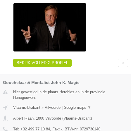
BEKIJK VOLLEDIG PROFIEL
Goochelaar & Mentalist John K. Magic
Niet gevestigd in de plaats Herchies en in de provincie
Henegouwen.
Vlaams-Brabant
»
Vilvoorde
|
Google maps
▼
Albert I-laan
,
1800
Vilvoorde
(
Vlaams-Brabant
)
Tel:
+32 499 77 10 84
, Fax:
-
, BTW-nr:
0729736146