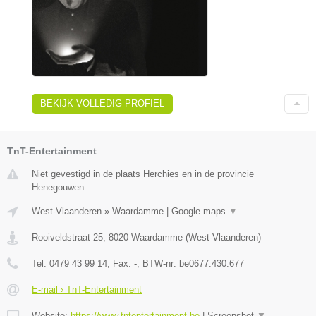
BEKIJK VOLLEDIG PROFIEL
TnT-Entertainment
Niet gevestigd in de plaats Herchies en in de provincie
Henegouwen.
West-Vlaanderen
»
Waardamme
|
Google maps
▼
Rooiveldstraat 25
,
8020
Waardamme
(
West-Vlaanderen
)
Tel:
0479 43 99 14
, Fax:
-
, BTW-nr:
be0677.430.677
E-mail › TnT-Entertainment
Website:
https://www.tntentertainment.be
|
Screenshot
▼