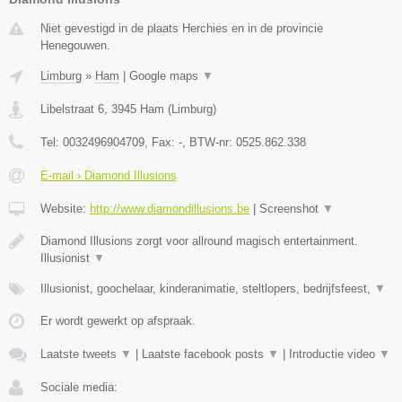
Niet gevestigd in de plaats Herchies en in de provincie
Henegouwen.
Limburg
»
Ham
|
Google maps
▼
Libelstraat 6
,
3945
Ham
(
Limburg
)
Tel:
0032496904709
, Fax:
-
, BTW-nr:
0525.862.338
E-mail › Diamond Illusions
Website:
http://www.diamondillusions.be
|
Screenshot
▼
Diamond Illusions zorgt voor allround magisch entertainment.
Illusionist
▼
Illusionist, goochelaar, kinderanimatie, steltlopers, bedrijfsfeest,
▼
Er wordt gewerkt op afspraak.
Laatste tweets
▼
|
Laatste facebook posts
▼
|
Introductie video
▼
Sociale media: