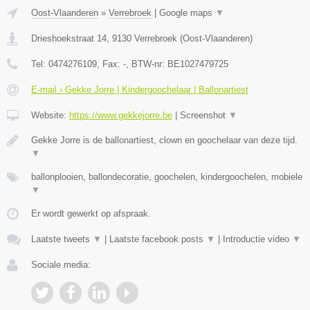
Oost-Vlaanderen
»
Verrebroek
|
Google maps
▼
Drieshoekstraat 14
,
9130
Verrebroek
(
Oost-Vlaanderen
)
Tel:
0474276109
, Fax:
-
, BTW-nr:
BE1027479725
E-mail › Gekke Jorre | Kindergoochelaar | Ballonartiest
Website:
https://www.gekkejorre.be
|
Screenshot
▼
Gekke Jorre is de ballonartiest, clown en goochelaar van deze tijd.
▼
ballonplooien, ballondecoratie, goochelen, kindergoochelen, mobiele
▼
Er wordt gewerkt op afspraak.
Laatste tweets
▼
|
Laatste facebook posts
▼
|
Introductie video
▼
Sociale media: