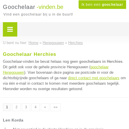
Ik ben een
goochelaar
Goochelaar
-vinden.be
Vind een goochelaar bij u in de buurt!
U bent nu hier:
Home
»
Henegouwen
»
Herchies
Goochelaar Herchies
Goochelaar-vinden.be bevat helaas nog geen
goochelaars in Herchies
.
Dit geldt ook voor de gehele provincie Henegouwen (
goochelaar
Henegouwen
). Voer bovenaan deze pagina uw postcode in voor de
dichtstbijzijnde goochelaars of ga naar
direct contact met goochelaars
om
via één e-mail in contact te komen met meerdere goochelaars tegelijk.
Hieronder worden nu overige resultaten getoond.
1
2
3
4
»
»»
Len Korda