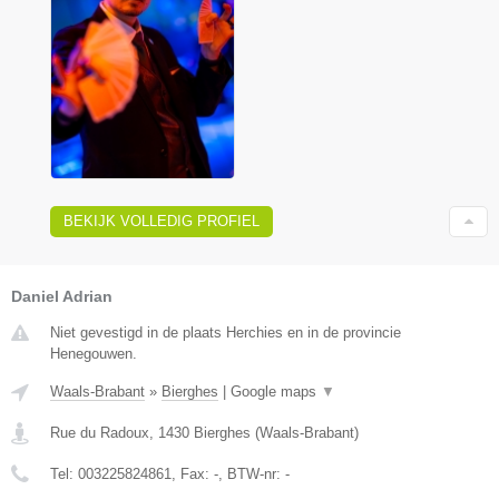
BEKIJK VOLLEDIG PROFIEL
Daniel Adrian
Niet gevestigd in de plaats Herchies en in de provincie
Henegouwen.
Waals-Brabant
»
Bierghes
|
Google maps
▼
Rue du Radoux
,
1430
Bierghes
(
Waals-Brabant
)
Tel:
003225824861
, Fax:
-
, BTW-nr:
-