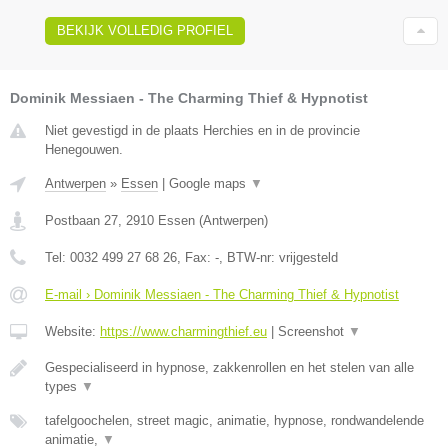
BEKIJK VOLLEDIG PROFIEL
Dominik Messiaen - The Charming Thief & Hypnotist
Niet gevestigd in de plaats Herchies en in de provincie
Henegouwen.
Antwerpen
»
Essen
|
Google maps
▼
Postbaan 27
,
2910
Essen
(
Antwerpen
)
Tel:
0032 499 27 68 26
, Fax:
-
, BTW-nr:
vrijgesteld
E-mail › Dominik Messiaen - The Charming Thief & Hypnotist
Website:
https://www.charmingthief.eu
|
Screenshot
▼
Gespecialiseerd in hypnose, zakkenrollen en het stelen van alle
types
▼
tafelgoochelen, street magic, animatie, hypnose, rondwandelende
animatie,
▼