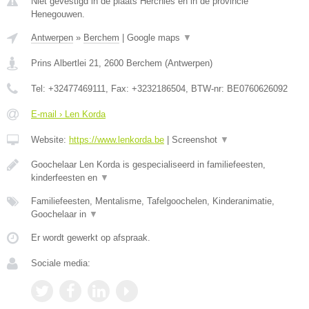
Niet gevestigd in de plaats Herchies en in de provincie
Henegouwen.
Antwerpen
»
Berchem
|
Google maps
▼
Prins Albertlei 21
,
2600
Berchem
(
Antwerpen
)
Tel:
+32477469111
, Fax:
+3232186504
, BTW-nr:
BE0760626092
E-mail › Len Korda
Website:
https://www.lenkorda.be
|
Screenshot
▼
Goochelaar Len Korda is gespecialiseerd in familiefeesten,
kinderfeesten en
▼
Familiefeesten, Mentalisme, Tafelgoochelen, Kinderanimatie,
Goochelaar in
▼
Er wordt gewerkt op afspraak.
Sociale media: