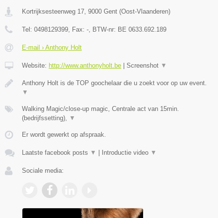
Kortrijksesteenweg 17
,
9000
Gent
(
Oost-Vlaanderen
)
Tel:
0498129399
, Fax:
-
, BTW-nr:
BE 0633.692.189
E-mail › Anthony Holt
Website:
http://www.anthonyholt.be
|
Screenshot
▼
Anthony Holt is de TOP goochelaar die u zoekt voor op uw event.
▼
Walking Magic/close-up magic, Centrale act van 15min.
(bedrijfssetting),
▼
Er wordt gewerkt op afspraak.
Laatste facebook posts
▼
|
Introductie video
▼
Sociale media: