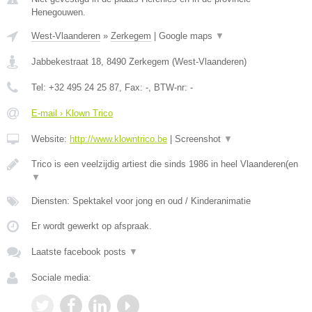
Henegouwen.
West-Vlaanderen
»
Zerkegem
|
Google maps
▼
Jabbekestraat 18
,
8490
Zerkegem
(
West-Vlaanderen
)
Tel:
+32 495 24 25 87
, Fax:
-
, BTW-nr:
-
E-mail › Klown Trico
Website:
http://www.klowntrico.be
|
Screenshot
▼
Trico is een veelzijdig artiest die sinds 1986 in heel Vlaanderen(en
▼
Diensten: Spektakel voor jong en oud / Kinderanimatie
Er wordt gewerkt op afspraak.
Laatste facebook posts
▼
Sociale media: