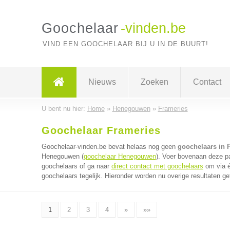
Goochelaar
-vinden.be
VIND EEN GOOCHELAAR BIJ U IN DE BUURT!
Nieuws
Zoeken
Contact
U bent nu hier:
Home
»
Henegouwen
»
Frameries
Goochelaar Frameries
Goochelaar-vinden.be bevat helaas nog geen
goochelaars in 
Henegouwen (
goochelaar Henegouwen
). Voer bovenaan deze pa
goochelaars of ga naar
direct contact met goochelaars
om via é
goochelaars tegelijk. Hieronder worden nu overige resultaten ge
1
2
3
4
»
»»