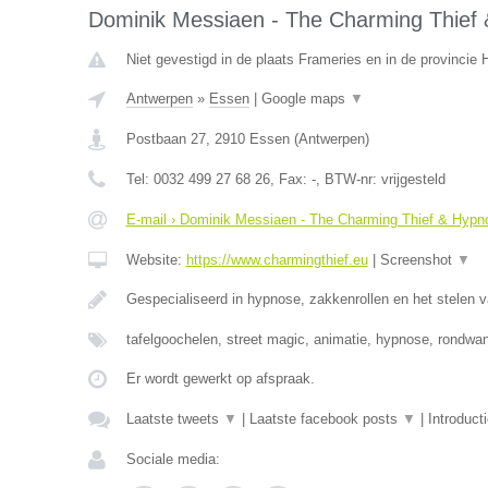
Dominik Messiaen - The Charming Thief 
Niet gevestigd in de plaats Frameries en in de provinci
Antwerpen
»
Essen
|
Google maps
▼
Postbaan 27
,
2910
Essen
(
Antwerpen
)
Tel:
0032 499 27 68 26
, Fax:
-
, BTW-nr:
vrijgesteld
E-mail › Dominik Messiaen - The Charming Thief & Hypno
Website:
https://www.charmingthief.eu
|
Screenshot
▼
Gespecialiseerd in hypnose, zakkenrollen en het stelen v
tafelgoochelen, street magic, animatie, hypnose, rondwa
Er wordt gewerkt op afspraak.
Laatste tweets
▼
|
Laatste facebook posts
▼
|
Introduct
Sociale media: