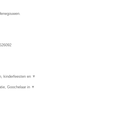
e Henegouwen.
626092
n, kinderfeesten en
▼
tie, Goochelaar in
▼