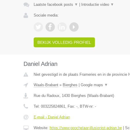
Laatste facebook posts
▼
|
Introductie video
▼
Sociale media:
BEKIJK VOLLEDIG PROFIEL
Daniel Adrian
Niet gevestigd in de plaats Frameries en in de provinci
Waals-Brabant
»
Bierghes
|
Google maps
▼
Rue du Radoux
,
1430
Bierghes
(
Waals-Brabant
)
Tel:
003225824861
, Fax:
-
, BTW-nr:
-
E-mail › Daniel Adrian
Website:
https://www.goochelaar-illusionist-adrian.be
|
Sc