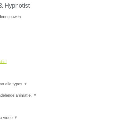
& Hypnotist
e Henegouwen.
tist
an alle types
▼
ndelende animatie,
▼
ie video
▼