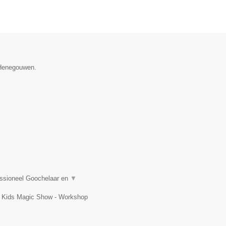
e Henegouwen.
essioneel Goochelaar en
▼
t, Kids Magic Show - Workshop