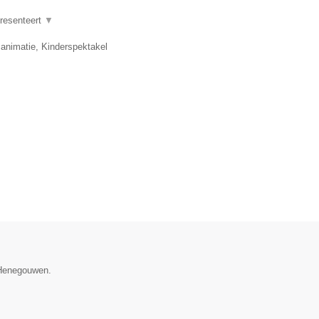
presenteert
▼
 animatie, Kinderspektakel
e Henegouwen.