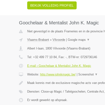
BEKIJK VOLLEDIG PROFIEL
Goochelaar & Mentalist John K. Magic
Niet gevestigd in de plaats Frameries en in de provinci
Vlaams-Brabant
»
Vilvoorde
|
Google maps
▼
Albert I-laan
,
1800
Vilvoorde
(
Vlaams-Brabant
)
Tel:
+32 499 77 10 84
, Fax:
-
, BTW-nr:
0729736146
E-mail › Goochelaar & Mentalist John K. Magic
Website:
http://www.johnkmagic.be/
|
Screenshot
▼
Maak kennis met de exclusieve magische acts van prof
Diensten: Close-up Magic / Tafelgoochelen, Centrale Ac
Er wordt gewerkt op afspraak.