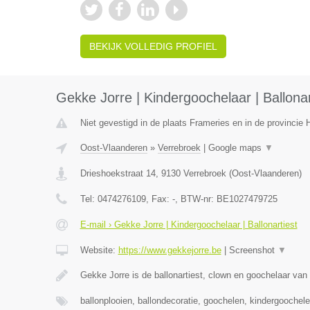
BEKIJK VOLLEDIG PROFIEL
Gekke Jorre | Kindergoochelaar | Ballonar
Niet gevestigd in de plaats Frameries en in de provinci
Oost-Vlaanderen
»
Verrebroek
|
Google maps
▼
Drieshoekstraat 14
,
9130
Verrebroek
(
Oost-Vlaanderen
)
Tel:
0474276109
, Fax:
-
, BTW-nr:
BE1027479725
E-mail › Gekke Jorre | Kindergoochelaar | Ballonartiest
Website:
https://www.gekkejorre.be
|
Screenshot
▼
Gekke Jorre is de ballonartiest, clown en goochelaar van 
ballonplooien, ballondecoratie, goochelen, kindergoochel