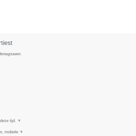
tiest
e Henegouwen.
deze tijd.
▼
en, mobiele
▼