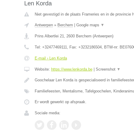
Len Korda
Niet gevestigd in de plaats Frameries en in de provinci
Antwerpen
»
Berchem
|
Google maps
▼
Prins Albertlei 21
,
2600
Berchem
(
Antwerpen
)
Tel:
+32477469111
, Fax:
+3232186504
, BTW-nr:
BE0760
E-mail › Len Korda
Website:
https://www.lenkorda.be
|
Screenshot
▼
Goochelaar Len Korda is gespecialiseerd in familiefeeste
Familiefeesten, Mentalisme, Tafelgoochelen, Kinderanima
Er wordt gewerkt op afspraak.
Sociale media: