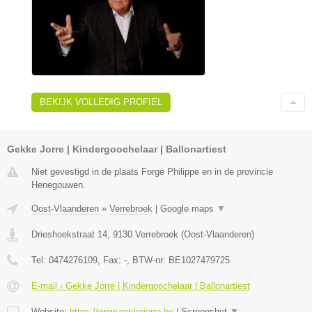
BEKIJK VOLLEDIG PROFIEL
Gekke Jorre | Kindergoochelaar | Ballonartiest
Niet gevestigd in de plaats Forge Philippe en in de provincie
Henegouwen.
Oost-Vlaanderen
»
Verrebroek
|
Google maps
▼
Drieshoekstraat 14
,
9130
Verrebroek
(
Oost-Vlaanderen
)
Tel:
0474276109
, Fax:
-
, BTW-nr:
BE1027479725
E-mail › Gekke Jorre | Kindergoochelaar | Ballonartiest
Website:
https://www.gekkejorre.be
|
Screenshot
▼