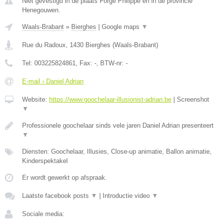
Niet gevestigd in de plaats Forge Philippe en in de provincie
Henegouwen.
Waals-Brabant
»
Bierghes
|
Google maps
▼
Rue du Radoux
,
1430
Bierghes
(
Waals-Brabant
)
Tel:
003225824861
, Fax:
-
, BTW-nr:
-
E-mail › Daniel Adrian
Website:
https://www.goochelaar-illusionist-adrian.be
|
Screenshot
▼
Professionele goochelaar sinds vele jaren Daniel Adrian presenteert
▼
Diensten: Goochelaar, Illusies, Close-up animatie, Ballon animatie,
Kinderspektakel
Er wordt gewerkt op afspraak.
Laatste facebook posts
▼
|
Introductie video
▼
Sociale media: