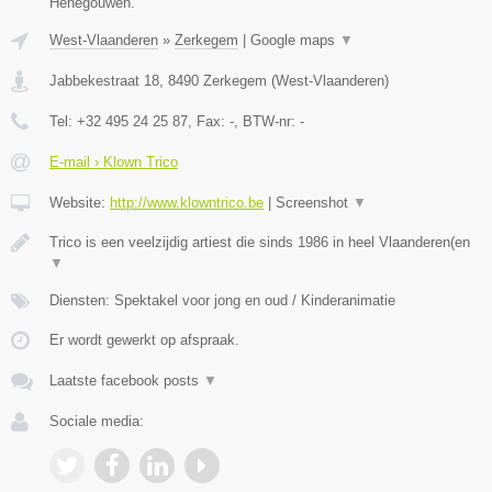
Henegouwen.
West-Vlaanderen
»
Zerkegem
|
Google maps
▼
Jabbekestraat 18
,
8490
Zerkegem
(
West-Vlaanderen
)
Tel:
+32 495 24 25 87
, Fax:
-
, BTW-nr:
-
E-mail › Klown Trico
Website:
http://www.klowntrico.be
|
Screenshot
▼
Trico is een veelzijdig artiest die sinds 1986 in heel Vlaanderen(en
▼
Diensten: Spektakel voor jong en oud / Kinderanimatie
Er wordt gewerkt op afspraak.
Laatste facebook posts
▼
Sociale media: