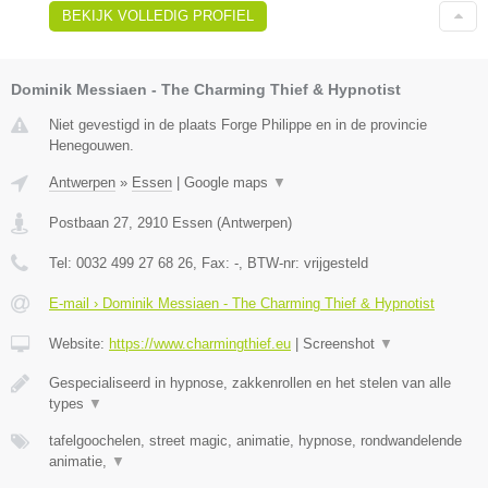
BEKIJK VOLLEDIG PROFIEL
Dominik Messiaen - The Charming Thief & Hypnotist
Niet gevestigd in de plaats Forge Philippe en in de provincie
Henegouwen.
Antwerpen
»
Essen
|
Google maps
▼
Postbaan 27
,
2910
Essen
(
Antwerpen
)
Tel:
0032 499 27 68 26
, Fax:
-
, BTW-nr:
vrijgesteld
E-mail › Dominik Messiaen - The Charming Thief & Hypnotist
Website:
https://www.charmingthief.eu
|
Screenshot
▼
Gespecialiseerd in hypnose, zakkenrollen en het stelen van alle
types
▼
tafelgoochelen, street magic, animatie, hypnose, rondwandelende
animatie,
▼