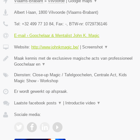
Vlaams-Brabant
»
Vilvoorde
|
Google maps
▼
Albert I-laan
,
1800
Vilvoorde
(
Vlaams-Brabant
)
Tel:
+32 499 77 10 84
, Fax:
-
, BTW-nr:
0729736146
E-mail › Goochelaar & Mentalist John K. Magic
Website:
http://www.johnkmagic.be/
|
Screenshot
▼
Maak kennis met de exclusieve magische acts van professioneel
Goochelaar en
▼
Diensten: Close-up Magic / Tafelgoochelen, Centrale Act, Kids
Magic Show - Workshop
Er wordt gewerkt op afspraak.
Laatste facebook posts
▼
|
Introductie video
▼
Sociale media: