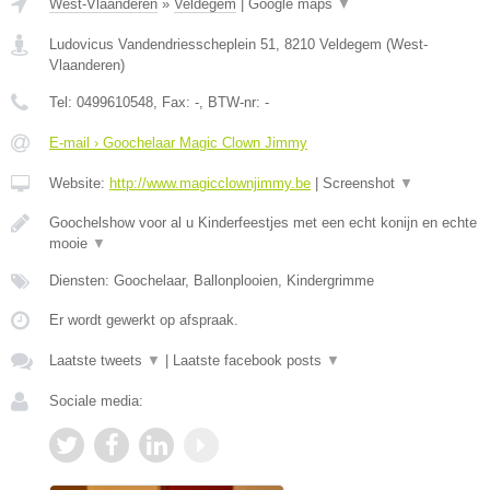
West-Vlaanderen
»
Veldegem
|
Google maps
▼
Ludovicus Vandendriesscheplein 51
,
8210
Veldegem
(
West-
Vlaanderen
)
Tel:
0499610548
, Fax:
-
, BTW-nr:
-
E-mail › Goochelaar Magic Clown Jimmy
Website:
http://www.magicclownjimmy.be
|
Screenshot
▼
Goochelshow voor al u Kinderfeestjes met een echt konijn en echte
mooie
▼
Diensten: Goochelaar, Ballonplooien, Kindergrimme
Er wordt gewerkt op afspraak.
Laatste tweets
▼
|
Laatste facebook posts
▼
Sociale media: