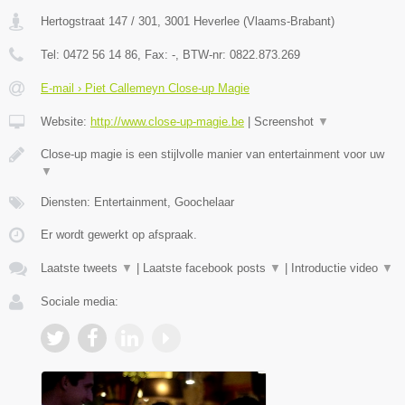
Hertogstraat 147 / 301
,
3001
Heverlee
(
Vlaams-Brabant
)
Tel:
0472 56 14 86
, Fax:
-
, BTW-nr:
0822.873.269
E-mail › Piet Callemeyn Close-up Magie
Website:
http://www.close-up-magie.be
|
Screenshot
▼
Close-up magie is een stijlvolle manier van entertainment voor uw
▼
Diensten: Entertainment, Goochelaar
Er wordt gewerkt op afspraak.
Laatste tweets
▼
|
Laatste facebook posts
▼
|
Introductie video
▼
Sociale media: