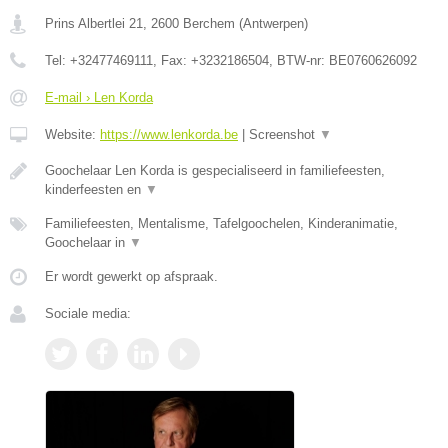
Prins Albertlei 21
,
2600
Berchem
(
Antwerpen
)
Tel:
+32477469111
, Fax:
+3232186504
, BTW-nr:
BE0760626092
E-mail › Len Korda
Website:
https://www.lenkorda.be
|
Screenshot
▼
Goochelaar Len Korda is gespecialiseerd in familiefeesten,
kinderfeesten en
▼
Familiefeesten, Mentalisme, Tafelgoochelen, Kinderanimatie,
Goochelaar in
▼
Er wordt gewerkt op afspraak.
Sociale media: