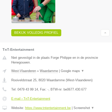
BEKIJK VOLLEDIG PROFIEL
TnT-Entertainment
Niet gevestigd in de plaats Forge Philippe en in de provincie
Henegouwen.
West-Vlaanderen
»
Waardamme
|
Google maps
▼
Rooiveldstraat 25
,
8020
Waardamme
(
West-Vlaanderen
)
Tel:
0479 43 99 14
, Fax:
-
, BTW-nr:
be0677.430.677
E-mail › TnT-Entertainment
Website:
https://www.tntentertainment.be
|
Screenshot
▼