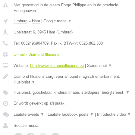
Niet gevestigd in de plaats Forge Philippe en in de provincie
Henegouwen.
Limburg
»
Ham
|
Google maps
▼
Libelstraat 6
,
3945
Ham
(
Limburg
)
Tel:
0032496904709
, Fax:
-
, BTW-nr:
0525.862.338
E-mail › Diamond Illusions
Website:
http://www.diamondillusions.be
|
Screenshot
▼
Diamond Illusions zorgt voor allround magisch entertainment.
Illusionist
▼
Illusionist, goochelaar, kinderanimatie, steltlopers, bedrijfsfeest,
▼
Er wordt gewerkt op afspraak.
Laatste tweets
▼
|
Laatste facebook posts
▼
|
Introductie video
▼
Sociale media: