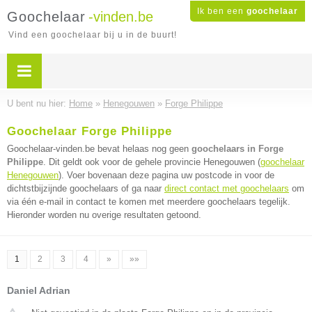
Ik ben een
goochelaar
Goochelaar
-vinden.be
Vind een goochelaar bij u in de buurt!
U bent nu hier:
Home
»
Henegouwen
»
Forge Philippe
Goochelaar Forge Philippe
Goochelaar-vinden.be bevat helaas nog geen
goochelaars in Forge
Philippe
. Dit geldt ook voor de gehele provincie Henegouwen (
goochelaar
Henegouwen
). Voer bovenaan deze pagina uw postcode in voor de
dichtstbijzijnde goochelaars of ga naar
direct contact met goochelaars
om
via één e-mail in contact te komen met meerdere goochelaars tegelijk.
Hieronder worden nu overige resultaten getoond.
1
2
3
4
»
»»
Daniel Adrian