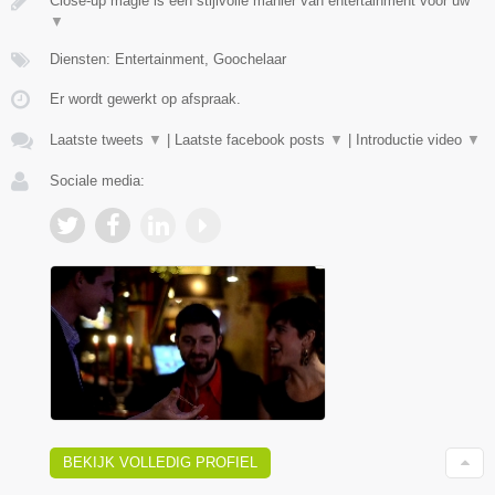
Close-up magie is een stijlvolle manier van entertainment voor uw
▼
Diensten: Entertainment, Goochelaar
Er wordt gewerkt op afspraak.
Laatste tweets
▼
|
Laatste facebook posts
▼
|
Introductie video
▼
Sociale media:
BEKIJK VOLLEDIG PROFIEL