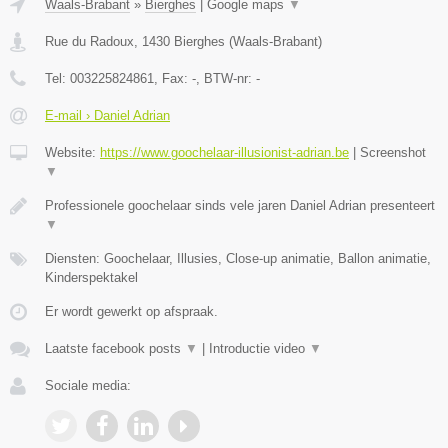
Waals-Brabant
»
Bierghes
|
Google maps
▼
Rue du Radoux
,
1430
Bierghes
(
Waals-Brabant
)
Tel:
003225824861
, Fax:
-
, BTW-nr:
-
E-mail › Daniel Adrian
Website:
https://www.goochelaar-illusionist-adrian.be
|
Screenshot
▼
Professionele goochelaar sinds vele jaren Daniel Adrian presenteert
▼
Diensten: Goochelaar, Illusies, Close-up animatie, Ballon animatie,
Kinderspektakel
Er wordt gewerkt op afspraak.
Laatste facebook posts
▼
|
Introductie video
▼
Sociale media: