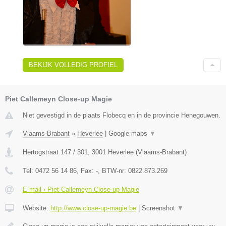
BEKIJK VOLLEDIG PROFIEL
Piet Callemeyn Close-up Magie
Niet gevestigd in de plaats Flobecq en in de provincie Henegouwen.
Vlaams-Brabant
»
Heverlee
|
Google maps
▼
Hertogstraat 147 / 301
,
3001
Heverlee
(
Vlaams-Brabant
)
Tel:
0472 56 14 86
, Fax:
-
, BTW-nr:
0822.873.269
E-mail › Piet Callemeyn Close-up Magie
Website:
http://www.close-up-magie.be
|
Screenshot
▼