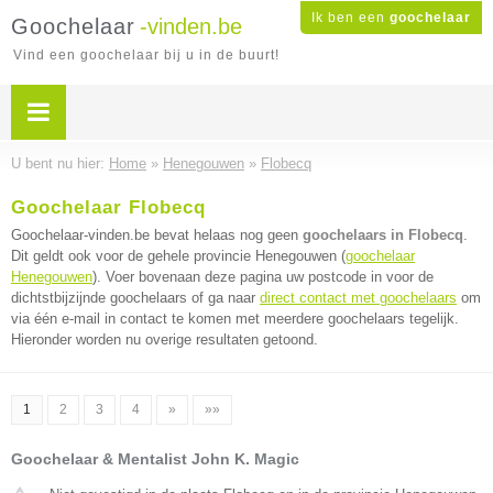
Ik ben een
goochelaar
Goochelaar
-vinden.be
Vind een goochelaar bij u in de buurt!
U bent nu hier:
Home
»
Henegouwen
»
Flobecq
Goochelaar Flobecq
Goochelaar-vinden.be bevat helaas nog geen
goochelaars in Flobecq
.
Dit geldt ook voor de gehele provincie Henegouwen (
goochelaar
Henegouwen
). Voer bovenaan deze pagina uw postcode in voor de
dichtstbijzijnde goochelaars of ga naar
direct contact met goochelaars
om
via één e-mail in contact te komen met meerdere goochelaars tegelijk.
Hieronder worden nu overige resultaten getoond.
1
2
3
4
»
»»
Goochelaar & Mentalist John K. Magic