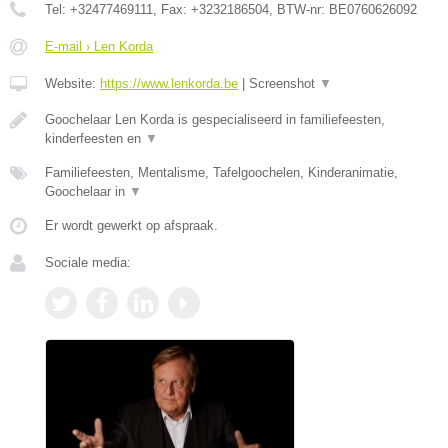
Tel:
+32477469111
, Fax:
+3232186504
, BTW-nr:
BE0760626092
E-mail › Len Korda
Website:
https://www.lenkorda.be
|
Screenshot
▼
Goochelaar Len Korda is gespecialiseerd in familiefeesten,
kinderfeesten en
▼
Familiefeesten, Mentalisme, Tafelgoochelen, Kinderanimatie,
Goochelaar in
▼
Er wordt gewerkt op afspraak.
Sociale media: