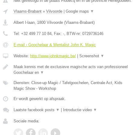
Niet gevestigd in de plaats Flobecq en in de provincie Henegouwen.
Vlaams-Brabant
»
Vilvoorde
|
Google maps
▼
Albert I-laan
,
1800
Vilvoorde
(
Vlaams-Brabant
)
Tel:
+32 499 77 10 84
, Fax:
-
, BTW-nr:
0729736146
E-mail › Goochelaar & Mentalist John K. Magic
Website:
http://www.johnkmagic.be/
|
Screenshot
▼
Maak kennis met de exclusieve magische acts van professioneel
Goochelaar en
▼
Diensten: Close-up Magic / Tafelgoochelen, Centrale Act, Kids
Magic Show - Workshop
Er wordt gewerkt op afspraak.
Laatste facebook posts
▼
|
Introductie video
▼
Sociale media: