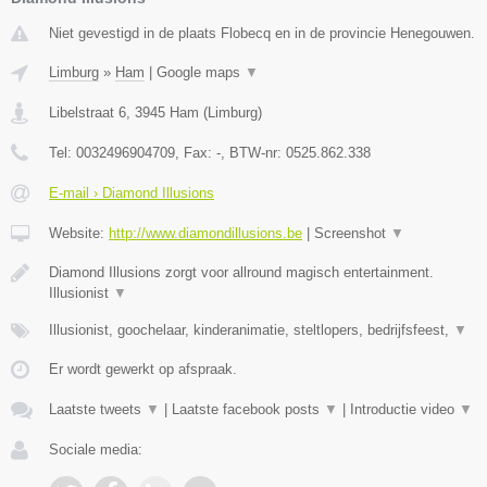
Niet gevestigd in de plaats Flobecq en in de provincie Henegouwen.
Limburg
»
Ham
|
Google maps
▼
Libelstraat 6
,
3945
Ham
(
Limburg
)
Tel:
0032496904709
, Fax:
-
, BTW-nr:
0525.862.338
E-mail › Diamond Illusions
Website:
http://www.diamondillusions.be
|
Screenshot
▼
Diamond Illusions zorgt voor allround magisch entertainment.
Illusionist
▼
Illusionist, goochelaar, kinderanimatie, steltlopers, bedrijfsfeest,
▼
Er wordt gewerkt op afspraak.
Laatste tweets
▼
|
Laatste facebook posts
▼
|
Introductie video
▼
Sociale media: