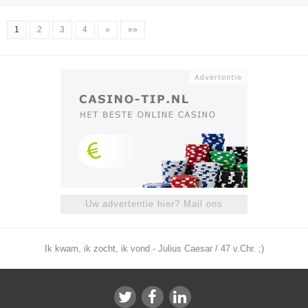
1
2
3
4
»
»»
Uw advertentie hier? Mail ons
Ik kwam, ik zocht, ik vond - Julius Caesar / 47 v.Chr. ;)