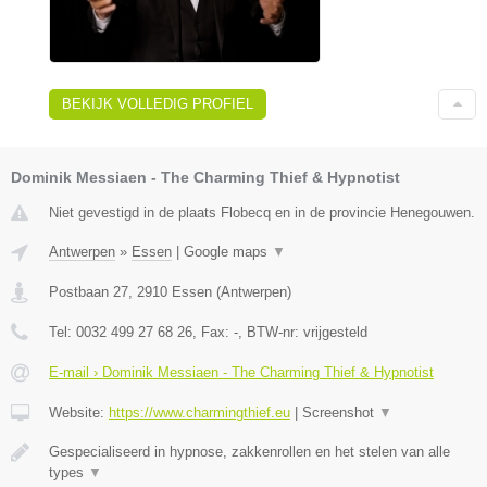
BEKIJK VOLLEDIG PROFIEL
Dominik Messiaen - The Charming Thief & Hypnotist
Niet gevestigd in de plaats Flobecq en in de provincie Henegouwen.
Antwerpen
»
Essen
|
Google maps
▼
Postbaan 27
,
2910
Essen
(
Antwerpen
)
Tel:
0032 499 27 68 26
, Fax:
-
, BTW-nr:
vrijgesteld
E-mail › Dominik Messiaen - The Charming Thief & Hypnotist
Website:
https://www.charmingthief.eu
|
Screenshot
▼
Gespecialiseerd in hypnose, zakkenrollen en het stelen van alle
types
▼