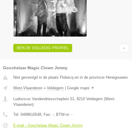
BEKIJK VOLLEDIG PROFIEL
Goochelaar Magic Clown Jimmy
Niet gevestigd in de plaats Flobecq en in de provincie Henegouwen.
West-Vlaanderen
»
Veldegem
|
Google maps
▼
Ludovicus Vandendriesscheplein 51
,
8210
Veldegem
(
West-
Vlaanderen
)
Tel:
0499610548
, Fax:
-
, BTW-nr:
-
E-mail › Goochelaar Magic Clown Jimmy