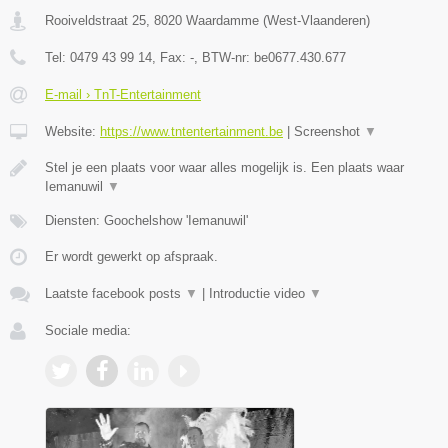
Rooiveldstraat 25
,
8020
Waardamme
(
West-Vlaanderen
)
Tel:
0479 43 99 14
, Fax:
-
, BTW-nr:
be0677.430.677
E-mail › TnT-Entertainment
Website:
https://www.tntentertainment.be
|
Screenshot
▼
Stel je een plaats voor waar alles mogelijk is. Een plaats waar
Iemanuwil
▼
Diensten: Goochelshow 'Iemanuwil'
Er wordt gewerkt op afspraak.
Laatste facebook posts
▼
|
Introductie video
▼
Sociale media: