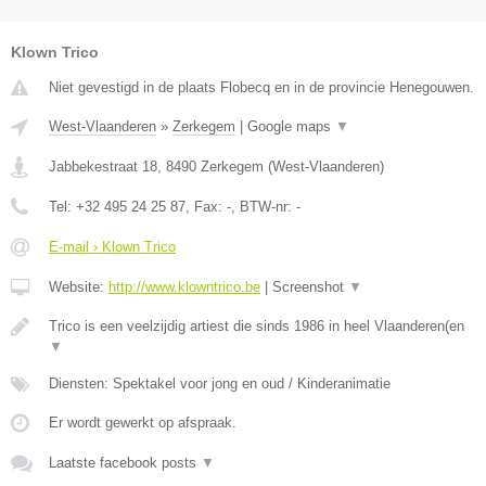
Klown Trico
Niet gevestigd in de plaats Flobecq en in de provincie Henegouwen.
West-Vlaanderen
»
Zerkegem
|
Google maps
▼
Jabbekestraat 18
,
8490
Zerkegem
(
West-Vlaanderen
)
Tel:
+32 495 24 25 87
, Fax:
-
, BTW-nr:
-
E-mail › Klown Trico
Website:
http://www.klowntrico.be
|
Screenshot
▼
Trico is een veelzijdig artiest die sinds 1986 in heel Vlaanderen(en
▼
Diensten: Spektakel voor jong en oud / Kinderanimatie
Er wordt gewerkt op afspraak.
Laatste facebook posts
▼