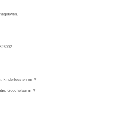
Henegouwen.
626092
n, kinderfeesten en
▼
tie, Goochelaar in
▼