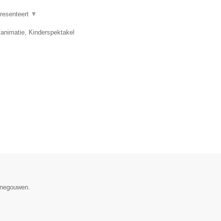
presenteert
▼
 animatie, Kinderspektakel
Henegouwen.