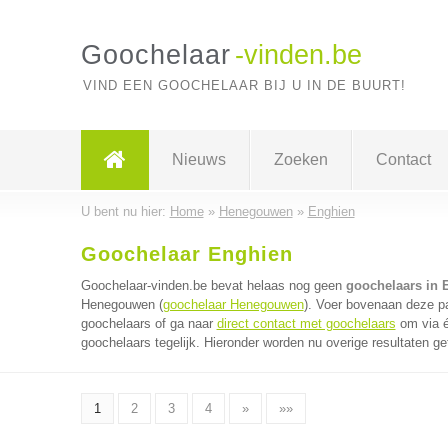
Goochelaar
-vinden.be
VIND EEN GOOCHELAAR BIJ U IN DE BUURT!
Nieuws
Zoeken
Contact
U bent nu hier:
Home
»
Henegouwen
»
Enghien
Goochelaar Enghien
Goochelaar-vinden.be bevat helaas nog geen
goochelaars in 
Henegouwen (
goochelaar Henegouwen
). Voer bovenaan deze pa
goochelaars of ga naar
direct contact met goochelaars
om via é
goochelaars tegelijk. Hieronder worden nu overige resultaten ge
1
2
3
4
»
»»