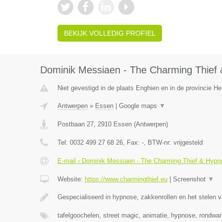
BEKIJK VOLLEDIG PROFIEL
Dominik Messiaen - The Charming Thief 
Niet gevestigd in de plaats Enghien en in de provincie 
Antwerpen
»
Essen
|
Google maps
▼
Postbaan 27
,
2910
Essen
(
Antwerpen
)
Tel:
0032 499 27 68 26
, Fax:
-
, BTW-nr:
vrijgesteld
E-mail › Dominik Messiaen - The Charming Thief & Hypno
Website:
https://www.charmingthief.eu
|
Screenshot
▼
Gespecialiseerd in hypnose, zakkenrollen en het stelen v
tafelgoochelen, street magic, animatie, hypnose, rondwa