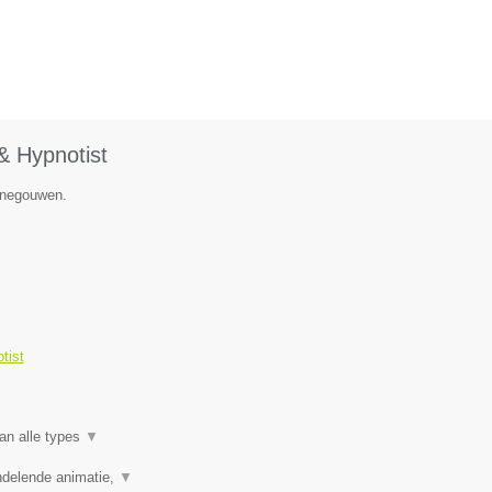
& Hypnotist
Henegouwen.
tist
an alle types
▼
ndelende animatie,
▼