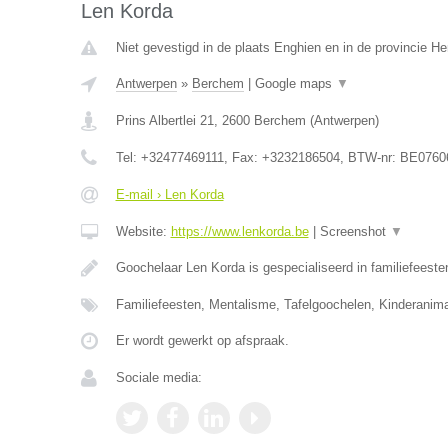
Len Korda
Niet gevestigd in de plaats Enghien en in de provincie 
Antwerpen
»
Berchem
|
Google maps
▼
Prins Albertlei 21
,
2600
Berchem
(
Antwerpen
)
Tel:
+32477469111
, Fax:
+3232186504
, BTW-nr:
BE0760
E-mail › Len Korda
Website:
https://www.lenkorda.be
|
Screenshot
▼
Goochelaar Len Korda is gespecialiseerd in familiefeeste
Familiefeesten, Mentalisme, Tafelgoochelen, Kinderanima
Er wordt gewerkt op afspraak.
Sociale media: