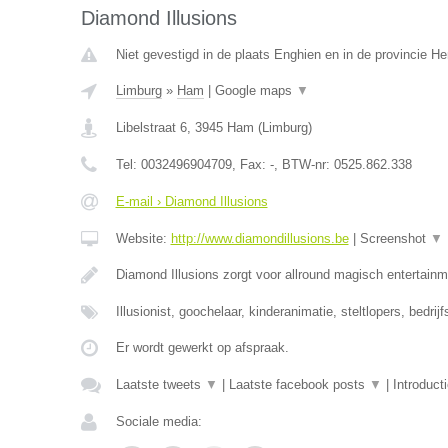
Diamond Illusions
Niet gevestigd in de plaats Enghien en in de provincie 
Limburg
»
Ham
|
Google maps
▼
Libelstraat 6
,
3945
Ham
(
Limburg
)
Tel:
0032496904709
, Fax:
-
, BTW-nr:
0525.862.338
E-mail › Diamond Illusions
Website:
http://www.diamondillusions.be
|
Screenshot
▼
Diamond Illusions zorgt voor allround magisch entertainme
Illusionist, goochelaar, kinderanimatie, steltlopers, bedrij
Er wordt gewerkt op afspraak.
Laatste tweets
▼
|
Laatste facebook posts
▼
|
Introduct
Sociale media: