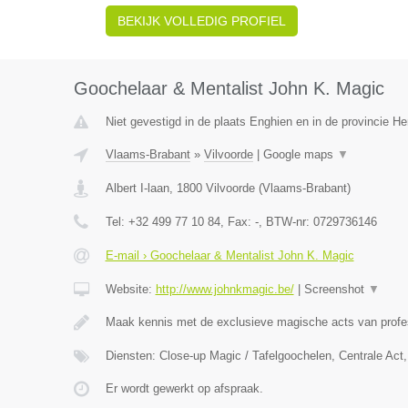
BEKIJK VOLLEDIG PROFIEL
Goochelaar & Mentalist John K. Magic
Niet gevestigd in de plaats Enghien en in de provincie 
Vlaams-Brabant
»
Vilvoorde
|
Google maps
▼
Albert I-laan
,
1800
Vilvoorde
(
Vlaams-Brabant
)
Tel:
+32 499 77 10 84
, Fax:
-
, BTW-nr:
0729736146
E-mail › Goochelaar & Mentalist John K. Magic
Website:
http://www.johnkmagic.be/
|
Screenshot
▼
Maak kennis met de exclusieve magische acts van prof
Diensten: Close-up Magic / Tafelgoochelen, Centrale Ac
Er wordt gewerkt op afspraak.