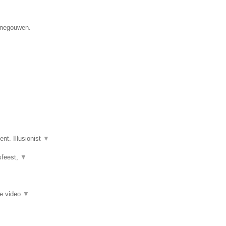
Henegouwen.
nt. Illusionist
▼
fsfeest,
▼
ie video
▼