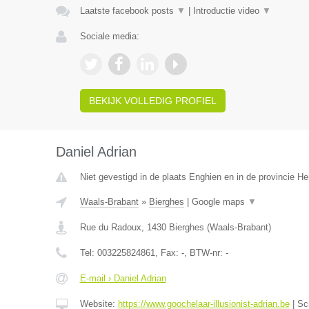
Laatste facebook posts
▼
|
Introductie video
▼
Sociale media:
BEKIJK VOLLEDIG PROFIEL
Daniel Adrian
Niet gevestigd in de plaats Enghien en in de provincie 
Waals-Brabant
»
Bierghes
|
Google maps
▼
Rue du Radoux
,
1430
Bierghes
(
Waals-Brabant
)
Tel:
003225824861
, Fax:
-
, BTW-nr:
-
E-mail › Daniel Adrian
Website:
https://www.goochelaar-illusionist-adrian.be
|
Sc