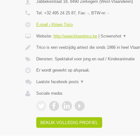
Jabbekestraat 18
,
8490
Zerkegem
(
West-Vlaanderen
)
Tel:
+32 495 24 25 87
, Fax:
-
, BTW-nr:
-
E-mail › Klown Trico
Website:
http://www.klowntrico.be
|
Screenshot
▼
Trico is een veelzijdig artiest die sinds 1986 in heel Vla
Diensten: Spektakel voor jong en oud / Kinderanimatie
Er wordt gewerkt op afspraak.
Laatste facebook posts
▼
Sociale media:
BEKIJK VOLLEDIG PROFIEL