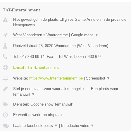
TnT-Entertainment
Niet gevestigd in de plaats Ellignies Sainte Anne en in de provincie
Henegouwen.
West-Vlaanderen
»
Waardamme
|
Google maps
▼
Rooiveldstraat 25
,
8020
Waardamme
(
West-Vlaanderen
)
Tel:
0479 43 99 14
, Fax:
-
, BTW-nr:
be0677.430.677
E-mail › TnT-Entertainment
Website:
https://www.tntentertainment.be
|
Screenshot
▼
Stel je een plaats voor waar alles mogelijk is. Een plaats waar
Iemanuwil
▼
Diensten: Goochelshow 'Iemanuwil'
Er wordt gewerkt op afspraak.
Laatste facebook posts
▼
|
Introductie video
▼