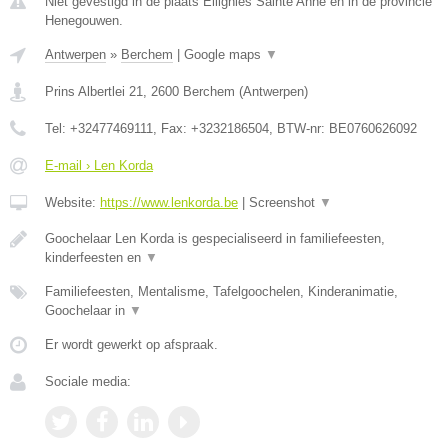
Niet gevestigd in de plaats Ellignies Sainte Anne en in de provincie
Henegouwen.
Antwerpen
»
Berchem
|
Google maps
▼
Prins Albertlei 21
,
2600
Berchem
(
Antwerpen
)
Tel:
+32477469111
, Fax:
+3232186504
, BTW-nr:
BE0760626092
E-mail › Len Korda
Website:
https://www.lenkorda.be
|
Screenshot
▼
Goochelaar Len Korda is gespecialiseerd in familiefeesten,
kinderfeesten en
▼
Familiefeesten, Mentalisme, Tafelgoochelen, Kinderanimatie,
Goochelaar in
▼
Er wordt gewerkt op afspraak.
Sociale media: