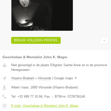
BEKIJK VOLLEDIG PROFIEL
Goochelaar & Mentalist John K. Magic
Niet gevestigd in de plaats Ellignies Sainte Anne en in de provincie
Henegouwen.
Vlaams-Brabant
»
Vilvoorde
|
Google maps
▼
Albert I-laan
,
1800
Vilvoorde
(
Vlaams-Brabant
)
Tel:
+32 499 77 10 84
, Fax:
-
, BTW-nr:
0729736146
E-mail › Goochelaar & Mentalist John K. Magic