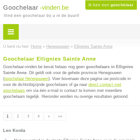
Ik ben een
goochelaar
Goochelaar
-vinden.be
Vind een goochelaar bij u in de buurt!
U bent nu hier:
Home
»
Henegouwen
»
Ellignies Sainte Anne
Goochelaar Ellignies Sainte Anne
Goochelaar-vinden.be bevat helaas nog geen
goochelaars in Ellignies
Sainte Anne
. Dit geldt ook voor de gehele provincie Henegouwen
(
goochelaar Henegouwen
). Voer bovenaan deze pagina uw postcode in
voor de dichtstbijzijnde goochelaars of ga naar
direct contact met
goochelaars
om via één e-mail in contact te komen met meerdere
goochelaars tegelijk. Hieronder worden nu overige resultaten getoond.
1
2
3
4
»
»»
Len Korda