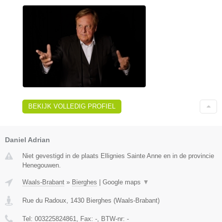
BEKIJK VOLLEDIG PROFIEL
Daniel Adrian
Niet gevestigd in de plaats Ellignies Sainte Anne en in de provincie
Henegouwen.
Waals-Brabant
»
Bierghes
|
Google maps
▼
Rue du Radoux
,
1430
Bierghes
(
Waals-Brabant
)
Tel:
003225824861
, Fax:
-
, BTW-nr:
-