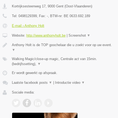
Kortrijksesteenweg 17
,
9000
Gent
(
Oost-Vlaanderen
)
Tel:
0498129399
, Fax:
-
, BTW-nr:
BE 0633.692.189
E-mail › Anthony Holt
Website:
http://www.anthonyholt.be
|
Screenshot
▼
Anthony Holt is de TOP goochelaar die u zoekt voor op uw event.
▼
Walking Magic/close-up magic, Centrale act van 15min.
(bedrijfssetting),
▼
Er wordt gewerkt op afspraak.
Laatste facebook posts
▼
|
Introductie video
▼
Sociale media: