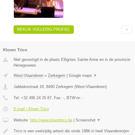
BEKIJK VOLLEDIG PROFIEL
Klown Trico
Niet gevestigd in de plaats Ellignies Sainte Anne en in de provincie
Henegouwen.
West-Vlaanderen
»
Zerkegem
|
Google maps
▼
Jabbekestraat 18
,
8490
Zerkegem
(
West-Vlaanderen
)
Tel:
+32 495 24 25 87
, Fax:
-
, BTW-nr:
-
E-mail › Klown Trico
Website:
http://www.klowntrico.be
|
Screenshot
▼
Trico is een veelzijdig artiest die sinds 1986 in heel Vlaanderen(en