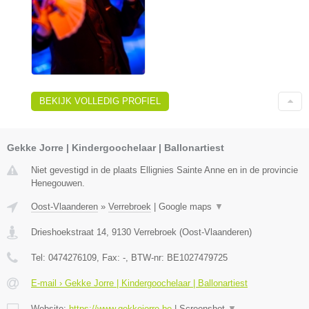
BEKIJK VOLLEDIG PROFIEL
Gekke Jorre | Kindergoochelaar | Ballonartiest
Niet gevestigd in de plaats Ellignies Sainte Anne en in de provincie
Henegouwen.
Oost-Vlaanderen
»
Verrebroek
|
Google maps
▼
Drieshoekstraat 14
,
9130
Verrebroek
(
Oost-Vlaanderen
)
Tel:
0474276109
, Fax:
-
, BTW-nr:
BE1027479725
E-mail › Gekke Jorre | Kindergoochelaar | Ballonartiest
Website:
https://www.gekkejorre.be
|
Screenshot
▼