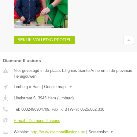
BEKIJK VOLLEDIG PROFIEL
Diamond Illusions
Niet gevestigd in de plaats Ellignies Sainte Anne en in de provincie
Henegouwen.
Limburg
»
Ham
|
Google maps
▼
Libelstraat 6
,
3945
Ham
(
Limburg
)
Tel:
0032496904709
, Fax:
-
, BTW-nr:
0525.862.338
E-mail › Diamond Illusions
Website:
http://www.diamondillusions.be
|
Screenshot
▼