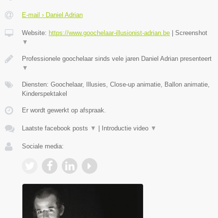
E-mail › Daniel Adrian
Website:
https://www.goochelaar-illusionist-adrian.be
|
Screenshot
▼
Professionele goochelaar sinds vele jaren Daniel Adrian presenteert
▼
Diensten: Goochelaar, Illusies, Close-up animatie, Ballon animatie,
Kinderspektakel
Er wordt gewerkt op afspraak.
Laatste facebook posts
▼
|
Introductie video
▼
Sociale media: