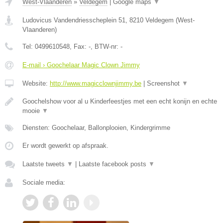
West-Vlaanderen
»
Veldegem
|
Google maps
▼
Ludovicus Vandendriesscheplein 51
,
8210
Veldegem
(
West-
Vlaanderen
)
Tel:
0499610548
, Fax:
-
, BTW-nr:
-
E-mail › Goochelaar Magic Clown Jimmy
Website:
http://www.magicclownjimmy.be
|
Screenshot
▼
Goochelshow voor al u Kinderfeestjes met een echt konijn en echte
mooie
▼
Diensten: Goochelaar, Ballonplooien, Kindergrimme
Er wordt gewerkt op afspraak.
Laatste tweets
▼
|
Laatste facebook posts
▼
Sociale media: