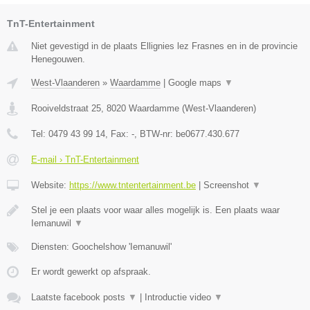
TnT-Entertainment
Niet gevestigd in de plaats Ellignies lez Frasnes en in de provincie
Henegouwen.
West-Vlaanderen
»
Waardamme
|
Google maps
▼
Rooiveldstraat 25
,
8020
Waardamme
(
West-Vlaanderen
)
Tel:
0479 43 99 14
, Fax:
-
, BTW-nr:
be0677.430.677
E-mail › TnT-Entertainment
Website:
https://www.tntentertainment.be
|
Screenshot
▼
Stel je een plaats voor waar alles mogelijk is. Een plaats waar
Iemanuwil
▼
Diensten: Goochelshow 'Iemanuwil'
Er wordt gewerkt op afspraak.
Laatste facebook posts
▼
|
Introductie video
▼