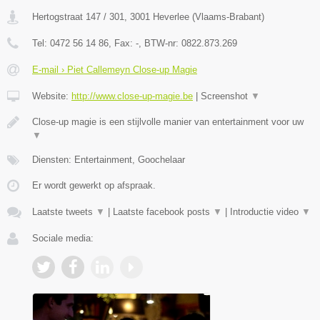
Hertogstraat 147 / 301
,
3001
Heverlee
(
Vlaams-Brabant
)
Tel:
0472 56 14 86
, Fax:
-
, BTW-nr:
0822.873.269
E-mail › Piet Callemeyn Close-up Magie
Website:
http://www.close-up-magie.be
|
Screenshot
▼
Close-up magie is een stijlvolle manier van entertainment voor uw
▼
Diensten: Entertainment, Goochelaar
Er wordt gewerkt op afspraak.
Laatste tweets
▼
|
Laatste facebook posts
▼
|
Introductie video
▼
Sociale media: