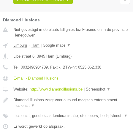
Diamond Illusions
Niet gevestigd in de plaats Ellignies lez Frasnes en in de provincie
Henegouwen.
Limburg
»
Ham
|
Google maps
▼
Libelstraat 6
,
3945
Ham
(
Limburg
)
Tel:
0032496904709
, Fax:
-
, BTW-nr:
0525.862.338
E-mail › Diamond Illusions
Website:
http://www.diamondillusions.be
|
Screenshot
▼
Diamond Illusions zorgt voor allround magisch entertainment.
Illusionist
▼
Illusionist, goochelaar, kinderanimatie, steltlopers, bedrijfsfeest,
▼
Er wordt gewerkt op afspraak.