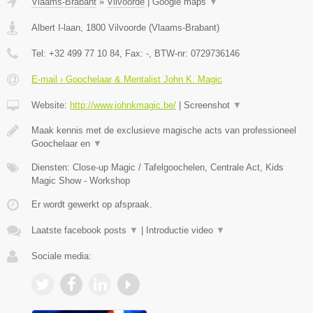
Vlaams-Brabant
»
Vilvoorde
|
Google maps
▼
Albert I-laan
,
1800
Vilvoorde
(
Vlaams-Brabant
)
Tel:
+32 499 77 10 84
, Fax:
-
, BTW-nr:
0729736146
E-mail › Goochelaar & Mentalist John K. Magic
Website:
http://www.johnkmagic.be/
|
Screenshot
▼
Maak kennis met de exclusieve magische acts van professioneel
Goochelaar en
▼
Diensten: Close-up Magic / Tafelgoochelen, Centrale Act, Kids
Magic Show - Workshop
Er wordt gewerkt op afspraak.
Laatste facebook posts
▼
|
Introductie video
▼
Sociale media: