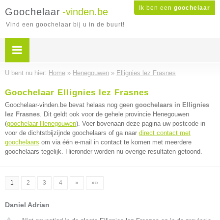
Ik ben een
goochelaar
Goochelaar
-vinden.be
Vind een goochelaar bij u in de buurt!
U bent nu hier:
Home
»
Henegouwen
»
Ellignies lez Frasnes
Goochelaar Ellignies lez Frasnes
Goochelaar-vinden.be bevat helaas nog geen
goochelaars in Ellignies
lez Frasnes
. Dit geldt ook voor de gehele provincie Henegouwen
(
goochelaar Henegouwen
). Voer bovenaan deze pagina uw postcode in
voor de dichtstbijzijnde goochelaars of ga naar
direct contact met
goochelaars
om via één e-mail in contact te komen met meerdere
goochelaars tegelijk. Hieronder worden nu overige resultaten getoond.
1
2
3
4
»
»»
Daniel Adrian