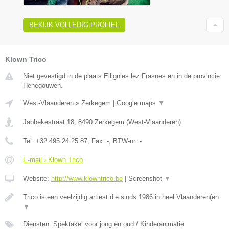
BEKIJK VOLLEDIG PROFIEL
Klown Trico
Niet gevestigd in de plaats Ellignies lez Frasnes en in de provincie
Henegouwen.
West-Vlaanderen
»
Zerkegem
|
Google maps
▼
Jabbekestraat 18
,
8490
Zerkegem
(
West-Vlaanderen
)
Tel:
+32 495 24 25 87
, Fax:
-
, BTW-nr:
-
E-mail › Klown Trico
Website:
http://www.klowntrico.be
|
Screenshot
▼
Trico is een veelzijdig artiest die sinds 1986 in heel Vlaanderen(en
▼
Diensten: Spektakel voor jong en oud / Kinderanimatie