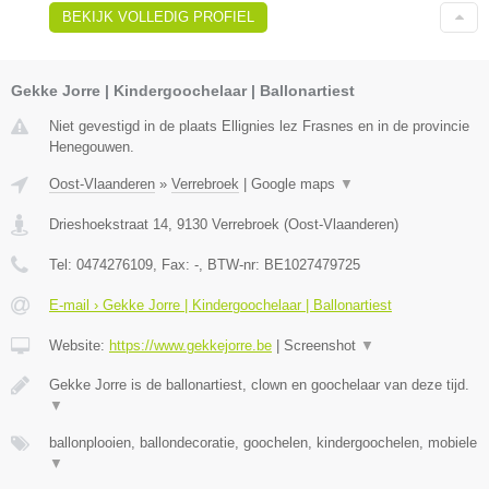
BEKIJK VOLLEDIG PROFIEL
Gekke Jorre | Kindergoochelaar | Ballonartiest
Niet gevestigd in de plaats Ellignies lez Frasnes en in de provincie
Henegouwen.
Oost-Vlaanderen
»
Verrebroek
|
Google maps
▼
Drieshoekstraat 14
,
9130
Verrebroek
(
Oost-Vlaanderen
)
Tel:
0474276109
, Fax:
-
, BTW-nr:
BE1027479725
E-mail › Gekke Jorre | Kindergoochelaar | Ballonartiest
Website:
https://www.gekkejorre.be
|
Screenshot
▼
Gekke Jorre is de ballonartiest, clown en goochelaar van deze tijd.
▼
ballonplooien, ballondecoratie, goochelen, kindergoochelen, mobiele
▼