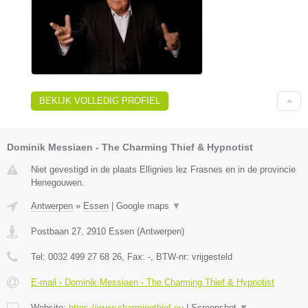
BEKIJK VOLLEDIG PROFIEL
Dominik Messiaen - The Charming Thief & Hypnotist
Niet gevestigd in de plaats Ellignies lez Frasnes en in de provincie
Henegouwen.
Antwerpen
»
Essen
|
Google maps
▼
Postbaan 27
,
2910
Essen
(
Antwerpen
)
Tel:
0032 499 27 68 26
, Fax:
-
, BTW-nr:
vrijgesteld
E-mail › Dominik Messiaen - The Charming Thief & Hypnotist
Website:
https://www.charmingthief.eu
|
Screenshot
▼