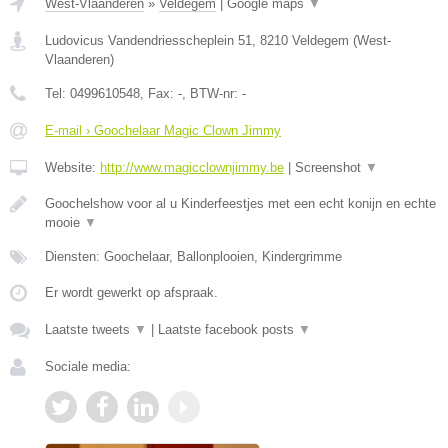
West-Vlaanderen
»
Veldegem
|
Google maps
▼
Ludovicus Vandendriesscheplein 51
,
8210
Veldegem
(
West-
Vlaanderen
)
Tel:
0499610548
, Fax:
-
, BTW-nr:
-
E-mail › Goochelaar Magic Clown Jimmy
Website:
http://www.magicclownjimmy.be
|
Screenshot
▼
Goochelshow voor al u Kinderfeestjes met een echt konijn en echte
mooie
▼
Diensten: Goochelaar, Ballonplooien, Kindergrimme
Er wordt gewerkt op afspraak.
Laatste tweets
▼
|
Laatste facebook posts
▼
Sociale media: