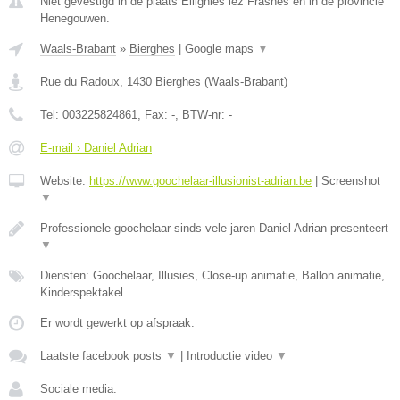
Niet gevestigd in de plaats Ellignies lez Frasnes en in de provincie
Henegouwen.
Waals-Brabant
»
Bierghes
|
Google maps
▼
Rue du Radoux
,
1430
Bierghes
(
Waals-Brabant
)
Tel:
003225824861
, Fax:
-
, BTW-nr:
-
E-mail › Daniel Adrian
Website:
https://www.goochelaar-illusionist-adrian.be
|
Screenshot
▼
Professionele goochelaar sinds vele jaren Daniel Adrian presenteert
▼
Diensten: Goochelaar, Illusies, Close-up animatie, Ballon animatie,
Kinderspektakel
Er wordt gewerkt op afspraak.
Laatste facebook posts
▼
|
Introductie video
▼
Sociale media: