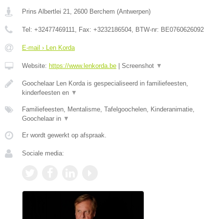
Prins Albertlei 21
,
2600
Berchem
(
Antwerpen
)
Tel:
+32477469111
, Fax:
+3232186504
, BTW-nr:
BE0760626092
E-mail › Len Korda
Website:
https://www.lenkorda.be
|
Screenshot
▼
Goochelaar Len Korda is gespecialiseerd in familiefeesten,
kinderfeesten en
▼
Familiefeesten, Mentalisme, Tafelgoochelen, Kinderanimatie,
Goochelaar in
▼
Er wordt gewerkt op afspraak.
Sociale media: