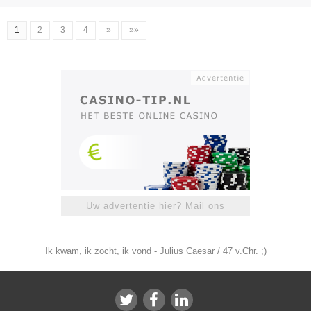
1
2
3
4
»
»»
Uw advertentie hier? Mail ons
Ik kwam, ik zocht, ik vond - Julius Caesar / 47 v.Chr. ;)