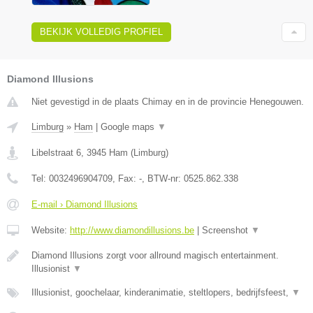
BEKIJK VOLLEDIG PROFIEL
Diamond Illusions
Niet gevestigd in de plaats Chimay en in de provincie Henegouwen.
Limburg
»
Ham
|
Google maps
▼
Libelstraat 6
,
3945
Ham
(
Limburg
)
Tel:
0032496904709
, Fax:
-
, BTW-nr:
0525.862.338
E-mail › Diamond Illusions
Website:
http://www.diamondillusions.be
|
Screenshot
▼
Diamond Illusions zorgt voor allround magisch entertainment.
Illusionist
▼
Illusionist, goochelaar, kinderanimatie, steltlopers, bedrijfsfeest,
▼