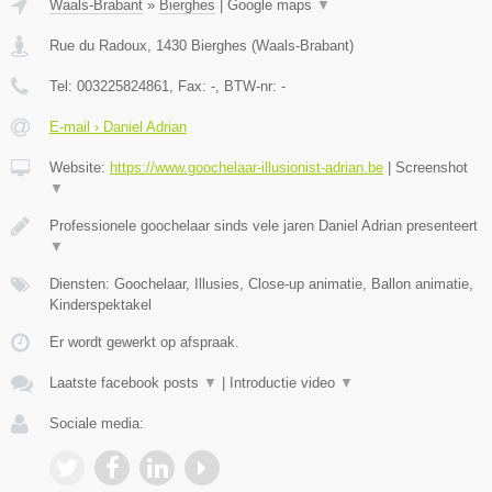
Waals-Brabant
»
Bierghes
|
Google maps
▼
Rue du Radoux
,
1430
Bierghes
(
Waals-Brabant
)
Tel:
003225824861
, Fax:
-
, BTW-nr:
-
E-mail › Daniel Adrian
Website:
https://www.goochelaar-illusionist-adrian.be
|
Screenshot
▼
Professionele goochelaar sinds vele jaren Daniel Adrian presenteert
▼
Diensten: Goochelaar, Illusies, Close-up animatie, Ballon animatie,
Kinderspektakel
Er wordt gewerkt op afspraak.
Laatste facebook posts
▼
|
Introductie video
▼
Sociale media: