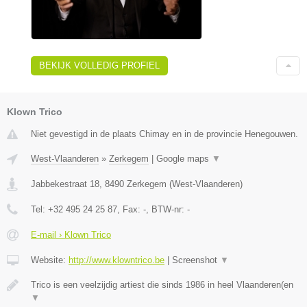
BEKIJK VOLLEDIG PROFIEL
Klown Trico
Niet gevestigd in de plaats Chimay en in de provincie Henegouwen.
West-Vlaanderen
»
Zerkegem
|
Google maps
▼
Jabbekestraat 18
,
8490
Zerkegem
(
West-Vlaanderen
)
Tel:
+32 495 24 25 87
, Fax:
-
, BTW-nr:
-
E-mail › Klown Trico
Website:
http://www.klowntrico.be
|
Screenshot
▼
Trico is een veelzijdig artiest die sinds 1986 in heel Vlaanderen(en
▼