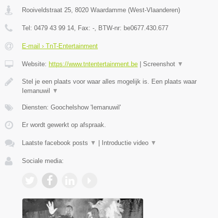
Rooiveldstraat 25
,
8020
Waardamme
(
West-Vlaanderen
)
Tel:
0479 43 99 14
, Fax:
-
, BTW-nr:
be0677.430.677
E-mail › TnT-Entertainment
Website:
https://www.tntentertainment.be
|
Screenshot
▼
Stel je een plaats voor waar alles mogelijk is. Een plaats waar
Iemanuwil
▼
Diensten: Goochelshow 'Iemanuwil'
Er wordt gewerkt op afspraak.
Laatste facebook posts
▼
|
Introductie video
▼
Sociale media: