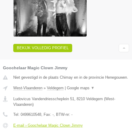
BEKIJK VOLLEDIG PROFIEL
Goochelaar Magic Clown Jimmy
Niet gevestigd in de plaats Chimay en in de provincie Henegouwen.
West-Vlaanderen
»
Veldegem
|
Google maps
▼
Ludovicus Vandendriesscheplein 51
,
8210
Veldegem
(
West-
Vlaanderen
)
Tel:
0499610548
, Fax:
-
, BTW-nr:
-
E-mail › Goochelaar Magic Clown Jimmy