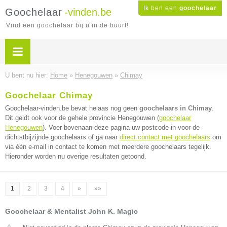
Ik ben een
goochelaar
Goochelaar
-vinden.be
Vind een goochelaar bij u in de buurt!
U bent nu hier:
Home
»
Henegouwen
»
Chimay
Goochelaar Chimay
Goochelaar-vinden.be bevat helaas nog geen
goochelaars in Chimay
.
Dit geldt ook voor de gehele provincie Henegouwen (
goochelaar
Henegouwen
). Voer bovenaan deze pagina uw postcode in voor de
dichtstbijzijnde goochelaars of ga naar
direct contact met goochelaars
om
via één e-mail in contact te komen met meerdere goochelaars tegelijk.
Hieronder worden nu overige resultaten getoond.
1
2
3
4
»
»»
Goochelaar & Mentalist John K. Magic