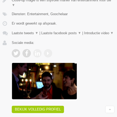
Close-up magie is een stijlvolle manier van entertainment voor uw
▼
Diensten: Entertainment, Goochelaar
Er wordt gewerkt op afspraak.
Laatste tweets
▼
|
Laatste facebook posts
▼
|
Introductie video
▼
Sociale media:
BEKIJK VOLLEDIG PROFIEL