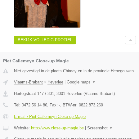
BEKIJK VOLLEDIG PROFIEL
Piet Callemeyn Close-up Magie
Niet gevestigd in de plaats Chimay en in de provincie Henegouwen.
Vlaams-Brabant
»
Heverlee
|
Google maps
▼
Hertogstraat 147 / 301
,
3001
Heverlee
(
Vlaams-Brabant
)
Tel:
0472 56 14 86
, Fax:
-
, BTW-nr:
0822.873.269
E-mail › Piet Callemeyn Close-up Magie
Website:
http://www.close-up-magie.be
|
Screenshot
▼