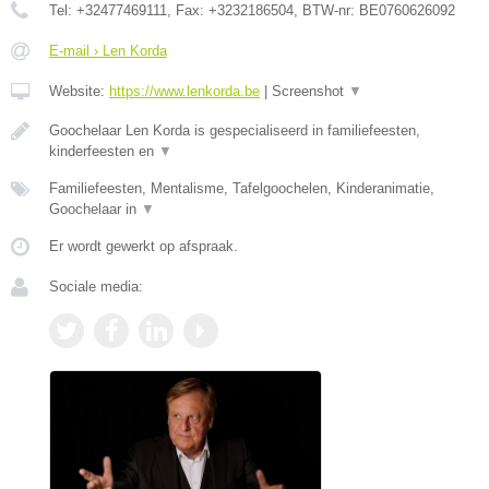
Tel:
+32477469111
, Fax:
+3232186504
, BTW-nr:
BE0760626092
E-mail › Len Korda
Website:
https://www.lenkorda.be
|
Screenshot
▼
Goochelaar Len Korda is gespecialiseerd in familiefeesten,
kinderfeesten en
▼
Familiefeesten, Mentalisme, Tafelgoochelen, Kinderanimatie,
Goochelaar in
▼
Er wordt gewerkt op afspraak.
Sociale media: