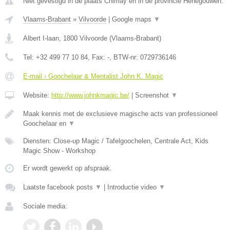
Niet gevestigd in de plaats Chimay en in de provincie Henegouwen.
Vlaams-Brabant
»
Vilvoorde
|
Google maps
▼
Albert I-laan
,
1800
Vilvoorde
(
Vlaams-Brabant
)
Tel:
+32 499 77 10 84
, Fax:
-
, BTW-nr:
0729736146
E-mail › Goochelaar & Mentalist John K. Magic
Website:
http://www.johnkmagic.be/
|
Screenshot
▼
Maak kennis met de exclusieve magische acts van professioneel
Goochelaar en
▼
Diensten: Close-up Magic / Tafelgoochelen, Centrale Act, Kids
Magic Show - Workshop
Er wordt gewerkt op afspraak.
Laatste facebook posts
▼
|
Introductie video
▼
Sociale media: