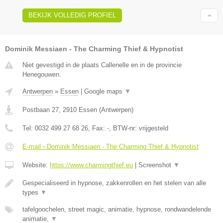
BEKIJK VOLLEDIG PROFIEL
Dominik Messiaen - The Charming Thief & Hypnotist
Niet gevestigd in de plaats Callenelle en in de provincie
Henegouwen.
Antwerpen
»
Essen
|
Google maps
▼
Postbaan 27
,
2910
Essen
(
Antwerpen
)
Tel:
0032 499 27 68 26
, Fax:
-
, BTW-nr:
vrijgesteld
E-mail › Dominik Messiaen - The Charming Thief & Hypnotist
Website:
https://www.charmingthief.eu
|
Screenshot
▼
Gespecialiseerd in hypnose, zakkenrollen en het stelen van alle
types
▼
tafelgoochelen, street magic, animatie, hypnose, rondwandelende
animatie,
▼