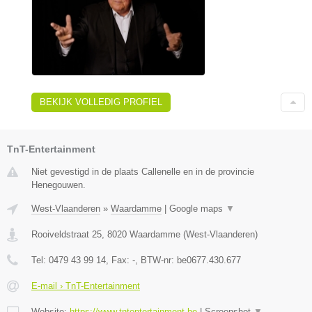
BEKIJK VOLLEDIG PROFIEL
TnT-Entertainment
Niet gevestigd in de plaats Callenelle en in de provincie
Henegouwen.
West-Vlaanderen
»
Waardamme
|
Google maps
▼
Rooiveldstraat 25
,
8020
Waardamme
(
West-Vlaanderen
)
Tel:
0479 43 99 14
, Fax:
-
, BTW-nr:
be0677.430.677
E-mail › TnT-Entertainment
Website:
https://www.tntentertainment.be
|
Screenshot
▼