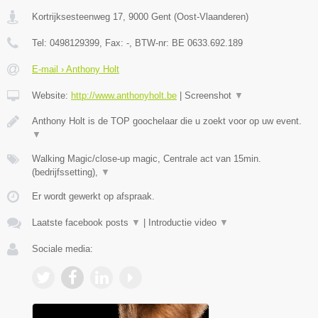
Kortrijksesteenweg 17
,
9000
Gent
(
Oost-Vlaanderen
)
Tel:
0498129399
, Fax:
-
, BTW-nr:
BE 0633.692.189
E-mail › Anthony Holt
Website:
http://www.anthonyholt.be
|
Screenshot
▼
Anthony Holt is de TOP goochelaar die u zoekt voor op uw event.
▼
Walking Magic/close-up magic, Centrale act van 15min.
(bedrijfssetting),
▼
Er wordt gewerkt op afspraak.
Laatste facebook posts
▼
|
Introductie video
▼
Sociale media: