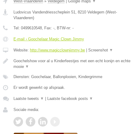
West-Vlaanderen
»
Veldegem
|
Google maps
▼
Ludovicus Vandendriesscheplein 51
,
8210
Veldegem
(
West-
Vlaanderen
)
Tel:
0499610548
, Fax:
-
, BTW-nr:
-
E-mail › Goochelaar Magic Clown Jimmy
Website:
http://www.magicclownjimmy.be
|
Screenshot
▼
Goochelshow voor al u Kinderfeestjes met een echt konijn en echte
mooie
▼
Diensten: Goochelaar, Ballonplooien, Kindergrimme
Er wordt gewerkt op afspraak.
Laatste tweets
▼
|
Laatste facebook posts
▼
Sociale media: