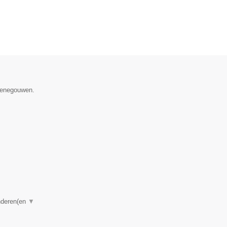
 Henegouwen.
anderen(en
▼