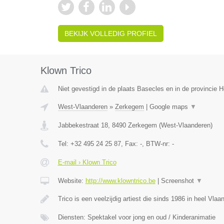
BEKIJK VOLLEDIG PROFIEL
Klown Trico
Niet gevestigd in de plaats Basecles en in de provincie
West-Vlaanderen
»
Zerkegem
|
Google maps
▼
Jabbekestraat 18
,
8490
Zerkegem
(
West-Vlaanderen
)
Tel:
+32 495 24 25 87
, Fax:
-
, BTW-nr:
-
E-mail › Klown Trico
Website:
http://www.klowntrico.be
|
Screenshot
▼
Trico is een veelzijdig artiest die sinds 1986 in heel Vla
Diensten: Spektakel voor jong en oud / Kinderanimatie