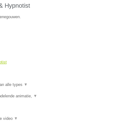
& Hypnotist
 Henegouwen.
tist
an alle types
▼
ndelende animatie,
▼
ie video
▼