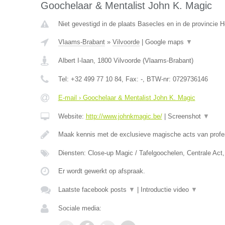
Goochelaar & Mentalist John K. Magic
Niet gevestigd in de plaats Basecles en in de provincie
Vlaams-Brabant
»
Vilvoorde
|
Google maps
▼
Albert I-laan
,
1800
Vilvoorde
(
Vlaams-Brabant
)
Tel:
+32 499 77 10 84
, Fax:
-
, BTW-nr:
0729736146
E-mail › Goochelaar & Mentalist John K. Magic
Website:
http://www.johnkmagic.be/
|
Screenshot
▼
Maak kennis met de exclusieve magische acts van prof
Diensten: Close-up Magic / Tafelgoochelen, Centrale Ac
Er wordt gewerkt op afspraak.
Laatste facebook posts
▼
|
Introductie video
▼
Sociale media: