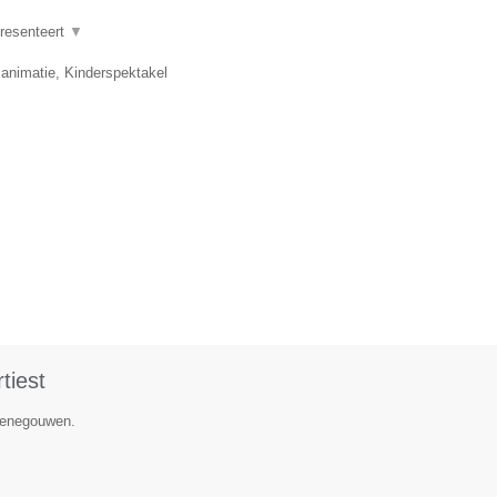
presenteert
▼
 animatie, Kinderspektakel
tiest
 Henegouwen.