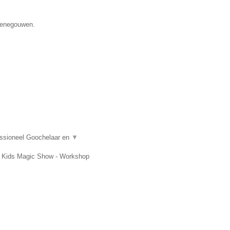
 Henegouwen.
essioneel Goochelaar en
▼
t, Kids Magic Show - Workshop