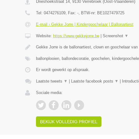
Drieshoekstraat 14
,
9130
Verrebroek
(
Oost-Vlaanderen
)
Tel:
0474276109
, Fax:
-
, BTW-nr:
BE1027479725
E-mail › Gekke Jorre | Kindergoochelaar | Ballonartiest
Website:
https://www.gekkejorre.be
|
Screenshot
▼
Gekke Jorre is de ballonartiest, clown en goochelaar van 
ballonplooien, ballondecoratie, goochelen, kindergoochel
Er wordt gewerkt op afspraak.
Laatste tweets
▼
|
Laatste facebook posts
▼
|
Introduct
Sociale media:
BEKIJK VOLLEDIG PROFIEL