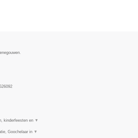
 Henegouwen.
626092
n, kinderfeesten en
▼
tie, Goochelaar in
▼