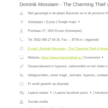
Dominik Messiaen - The Charming Thief 
Niet gevestigd in de plaats Basecles en in de provincie
Antwerpen
»
Essen
|
Google maps
▼
Postbaan 27
,
2910
Essen
(
Antwerpen
)
Tel:
0032 499 27 68 26
, Fax:
-
, BTW-nr:
vrijgesteld
E-mail › Dominik Messiaen - The Charming Thief & Hypno
Website:
https://www.charmingthief.eu
|
Screenshot
▼
Gespecialiseerd in hypnose, zakkenrollen en het stelen v
tafelgoochelen, street magic, animatie, hypnose, rondwa
Er wordt gewerkt op afspraak.
Laatste tweets
▼
|
Laatste facebook posts
▼
|
Introduct
Sociale media: