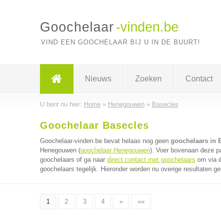
Goochelaar
-vinden.be
VIND EEN GOOCHELAAR BIJ U IN DE BUURT!
Nieuws
Zoeken
Contact
U bent nu hier:
Home
»
Henegouwen
»
Basecles
Goochelaar Basecles
Goochelaar-vinden.be bevat helaas nog geen
goochelaars in 
Henegouwen (
goochelaar Henegouwen
). Voer bovenaan deze pa
goochelaars of ga naar
direct contact met goochelaars
om via é
goochelaars tegelijk. Hieronder worden nu overige resultaten ge
1
2
3
4
»
»»