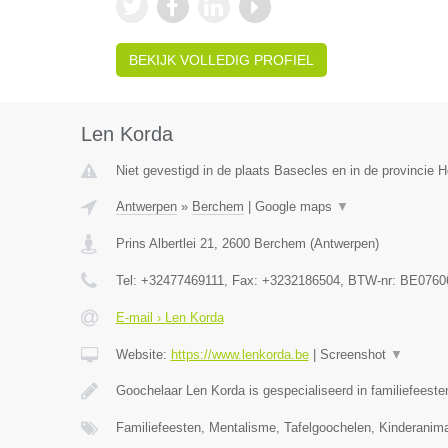
BEKIJK VOLLEDIG PROFIEL
Len Korda
Niet gevestigd in de plaats Basecles en in de provincie
Antwerpen
»
Berchem
|
Google maps
▼
Prins Albertlei 21
,
2600
Berchem
(
Antwerpen
)
Tel:
+32477469111
, Fax:
+3232186504
, BTW-nr:
BE0760
E-mail › Len Korda
Website:
https://www.lenkorda.be
|
Screenshot
▼
Goochelaar Len Korda is gespecialiseerd in familiefeeste
Familiefeesten, Mentalisme, Tafelgoochelen, Kinderanima