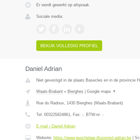
Er wordt gewerkt op afspraak.
Sociale media:
BEKIJK VOLLEDIG PROFIEL
Daniel Adrian
Niet gevestigd in de plaats Basecles en in de provincie
Waals-Brabant
»
Bierghes
|
Google maps
▼
Rue du Radoux
,
1430
Bierghes
(
Waals-Brabant
)
Tel:
003225824861
, Fax:
-
, BTW-nr:
-
E-mail › Daniel Adrian
Website:
https://www.goochelaar-illusionist-adrian.be
|
Sc