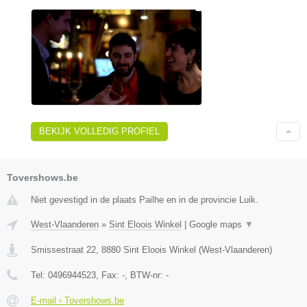
BEKIJK VOLLEDIG PROFIEL
Tovershows.be
Niet gevestigd in de plaats Pailhe en in de provincie Luik.
West-Vlaanderen
»
Sint Eloois Winkel
|
Google maps
▼
Smissestraat 22
,
8880
Sint Eloois Winkel
(
West-Vlaanderen
)
Tel:
0496944523
, Fax:
-
, BTW-nr:
-
E-mail › Tovershows.be