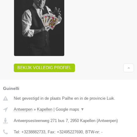
BEKIJK VOLLEDIG PROFIEL
Guinelli
Niet gevestigd in de plaats Pailhe en in de provincie Luik.
Antwerpen
»
Kapellen
|
Google maps
▼
Antwerpsesteenweg 271 bus 7
,
2950
Kapellen
(
Antwerpen
)
Tel:
+3238882733
, Fax:
+32495227690
, BTW-nr:
-