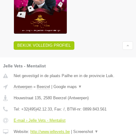
BEKIJK VOLLEDIG PROFIEL
Jelle Vets - Mentalist
Niet gevestigd in de plaats Pailhe en in de provincie Luik.
Antwerpen
»
Beerzel
|
Google maps
▼
Houwstraat 135
,
2580
Beerzel
(
Antwerpen
)
Tel:
+32(495)42.12.33
, Fax:
/
, BTW-nr:
0899.843.561
E-mail › Jelle Vets - Mentalist
Website:
http://www.jellevets.be
|
Screenshot
▼