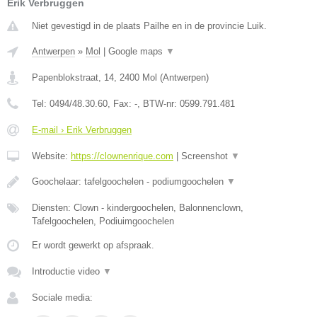
Erik Verbruggen
Niet gevestigd in de plaats Pailhe en in de provincie Luik.
Antwerpen
»
Mol
|
Google maps
▼
Papenblokstraat, 14
,
2400
Mol
(
Antwerpen
)
Tel:
0494/48.30.60
, Fax:
-
, BTW-nr:
0599.791.481
E-mail › Erik Verbruggen
Website:
https://clownenrique.com
|
Screenshot
▼
Goochelaar: tafelgoochelen - podiumgoochelen
▼
Diensten: Clown - kindergoochelen, Balonnenclown,
Tafelgoochelen, Podiuimgoochelen
Er wordt gewerkt op afspraak.
Introductie video
▼
Sociale media: