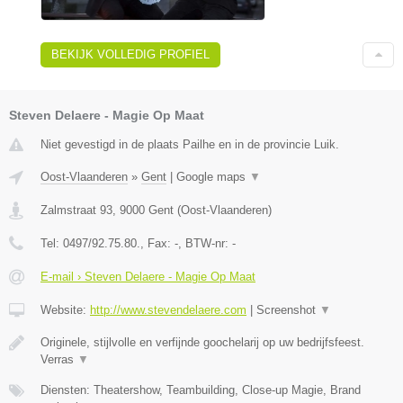
BEKIJK VOLLEDIG PROFIEL
Steven Delaere - Magie Op Maat
Niet gevestigd in de plaats Pailhe en in de provincie Luik.
Oost-Vlaanderen
»
Gent
|
Google maps
▼
Zalmstraat 93
,
9000
Gent
(
Oost-Vlaanderen
)
Tel:
0497/92.75.80.
, Fax:
-
, BTW-nr:
-
E-mail › Steven Delaere - Magie Op Maat
Website:
http://www.stevendelaere.com
|
Screenshot
▼
Originele, stijlvolle en verfijnde goochelarij op uw bedrijfsfeest.
Verras
▼
Diensten: Theatershow, Teambuilding, Close-up Magie, Brand