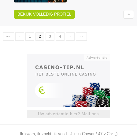
BEKIJK VOLLEDIG PROFIEL
««
«
1
2
3
4
»
»»
Uw advertentie hier? Mail ons
Ik kwam, ik zocht, ik vond - Julius Caesar / 47 v.Chr. ;)