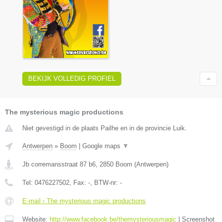
BEKIJK VOLLEDIG PROFIEL
The mysterious magic productions
Niet gevestigd in de plaats Pailhe en in de provincie Luik.
Antwerpen
»
Boom
|
Google maps
▼
Jb corremansstraat 87 b6
,
2850
Boom
(
Antwerpen
)
Tel:
0476227502
, Fax:
-
, BTW-nr:
-
E-mail › The mysterious magic productions
Website:
http://www.facebook.be/themysteriousmagic
|
Screenshot