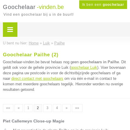
Ik ben een
goochelaar
Goochelaar
-vinden.be
Vind een goochelaar bij u in de buurt!
U bent nu hier:
Home
»
Luik
»
Pailhe
Goochelaar Pailhe (2)
Goochelaar-vinden.be bevat helaas nog geen
goochelaars in Pailhe
. Dit
geldt ook voor de gehele provincie Luik (
goochelaar Luik
). Voer bovenaan
deze pagina uw postcode in voor de dichtstbijzijnde goochelaars of ga
naar
direct contact met goochelaars
om via één e-mail in contact te
komen met meerdere goochelaars tegelijk. Hieronder worden nu overige
resultaten getoond.
««
«
1
2
3
4
»
»»
Piet Callemeyn Close-up Magie