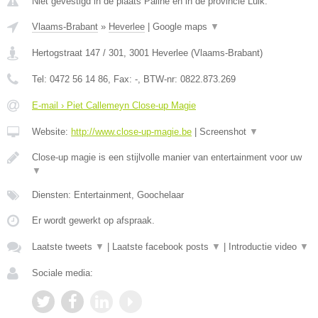
Niet gevestigd in de plaats Pailhe en in de provincie Luik.
Vlaams-Brabant
»
Heverlee
|
Google maps
▼
Hertogstraat 147 / 301
,
3001
Heverlee
(
Vlaams-Brabant
)
Tel:
0472 56 14 86
, Fax:
-
, BTW-nr:
0822.873.269
E-mail › Piet Callemeyn Close-up Magie
Website:
http://www.close-up-magie.be
|
Screenshot
▼
Close-up magie is een stijlvolle manier van entertainment voor uw
▼
Diensten: Entertainment, Goochelaar
Er wordt gewerkt op afspraak.
Laatste tweets
▼
|
Laatste facebook posts
▼
|
Introductie video
▼
Sociale media: