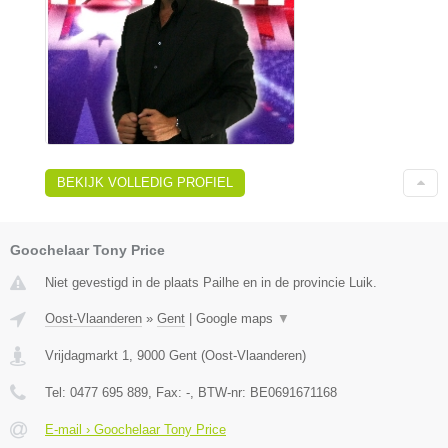
BEKIJK VOLLEDIG PROFIEL
Goochelaar Tony Price
Niet gevestigd in de plaats Pailhe en in de provincie Luik.
Oost-Vlaanderen
»
Gent
|
Google maps
▼
Vrijdagmarkt 1
,
9000
Gent
(
Oost-Vlaanderen
)
Tel:
0477 695 889
, Fax:
-
, BTW-nr:
BE0691671168
E-mail › Goochelaar Tony Price