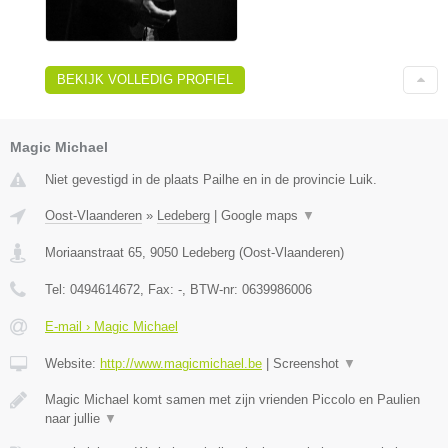
BEKIJK VOLLEDIG PROFIEL
Magic Michael
Niet gevestigd in de plaats Pailhe en in de provincie Luik.
Oost-Vlaanderen
»
Ledeberg
|
Google maps
▼
Moriaanstraat 65
,
9050
Ledeberg
(
Oost-Vlaanderen
)
Tel:
0494614672
, Fax:
-
, BTW-nr:
0639986006
E-mail › Magic Michael
Website:
http://www.magicmichael.be
|
Screenshot
▼
Magic Michael komt samen met zijn vrienden Piccolo en Paulien
naar jullie
▼