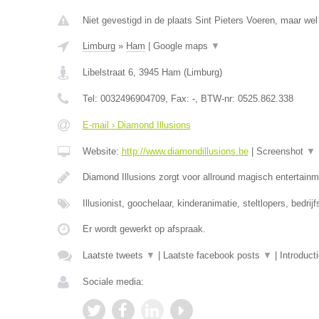
Niet gevestigd in de plaats Sint Pieters Voeren, maar wel
Limburg
»
Ham
|
Google maps
▼
Libelstraat 6
,
3945
Ham
(
Limburg
)
Tel:
0032496904709
, Fax:
-
, BTW-nr:
0525.862.338
E-mail › Diamond Illusions
Website:
http://www.diamondillusions.be
|
Screenshot
▼
Diamond Illusions zorgt voor allround magisch entertainme
Illusionist, goochelaar, kinderanimatie, steltlopers, bedrij
Er wordt gewerkt op afspraak.
Laatste tweets
▼
|
Laatste facebook posts
▼
|
Introduct
Sociale media: