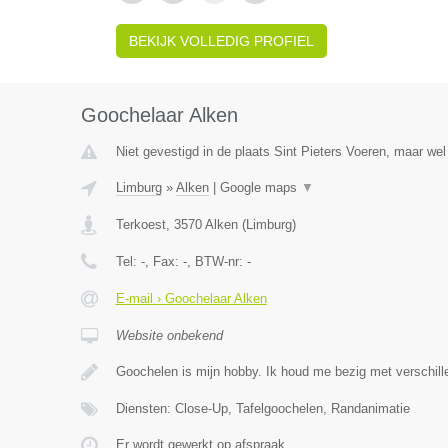
BEKIJK VOLLEDIG PROFIEL
Goochelaar Alken
Niet gevestigd in de plaats Sint Pieters Voeren, maar wel
Limburg
»
Alken
|
Google maps
▼
Terkoest
,
3570
Alken
(
Limburg
)
Tel:
-
, Fax:
-
, BTW-nr:
-
E-mail › Goochelaar Alken
Website onbekend
Goochelen is mijn hobby. Ik houd me bezig met verschil
Diensten: Close-Up, Tafelgoochelen, Randanimatie
Er wordt gewerkt op afspraak.