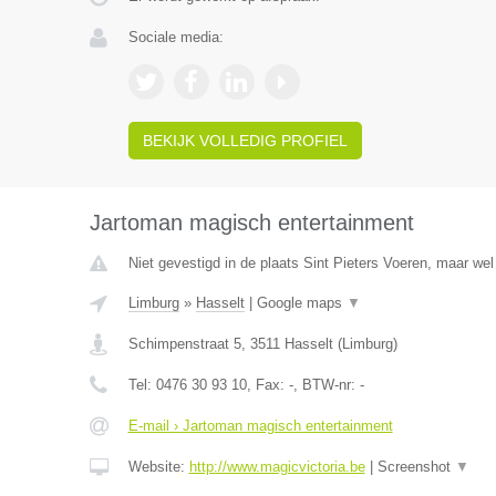
Sociale media:
BEKIJK VOLLEDIG PROFIEL
Jartoman magisch entertainment
Niet gevestigd in de plaats Sint Pieters Voeren, maar wel
Limburg
»
Hasselt
|
Google maps
▼
Schimpenstraat 5
,
3511
Hasselt
(
Limburg
)
Tel:
0476 30 93 10
, Fax:
-
, BTW-nr:
-
E-mail › Jartoman magisch entertainment
Website:
http://www.magicvictoria.be
|
Screenshot
▼