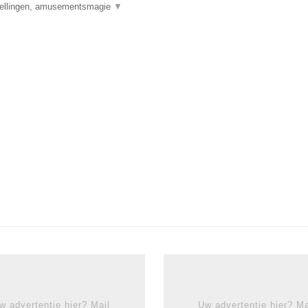
llingen, amusementsmagie
▼
w advertentie hier? Mail
Uw advertentie hier? Ma