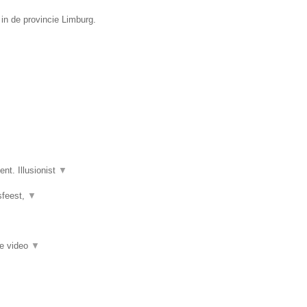
 in de provincie Limburg.
nt. Illusionist
▼
fsfeest,
▼
ie video
▼