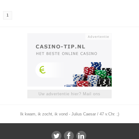
1
Uw advertentie hier? Mail ons
Ik kwam, ik zocht, ik vond - Julius Caesar / 47 v.Chr. ;)