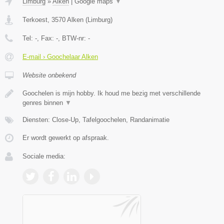
Limburg
»
Alken
|
Google maps
▼
Terkoest
,
3570
Alken
(
Limburg
)
Tel:
-
, Fax:
-
, BTW-nr:
-
E-mail › Goochelaar Alken
Website onbekend
Goochelen is mijn hobby. Ik houd me bezig met verschillende
genres binnen
▼
Diensten: Close-Up, Tafelgoochelen, Randanimatie
Er wordt gewerkt op afspraak.
Sociale media: