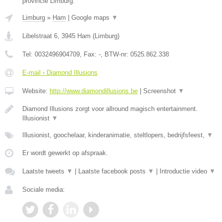
provincie Limburg.
Limburg
»
Ham
|
Google maps
▼
Libelstraat 6
,
3945
Ham
(
Limburg
)
Tel:
0032496904709
, Fax:
-
, BTW-nr:
0525.862.338
E-mail › Diamond Illusions
Website:
http://www.diamondillusions.be
|
Screenshot
▼
Diamond Illusions zorgt voor allround magisch entertainment.
Illusionist
▼
Illusionist, goochelaar, kinderanimatie, steltlopers, bedrijfsfeest,
▼
Er wordt gewerkt op afspraak.
Laatste tweets
▼
|
Laatste facebook posts
▼
|
Introductie video
▼
Sociale media: