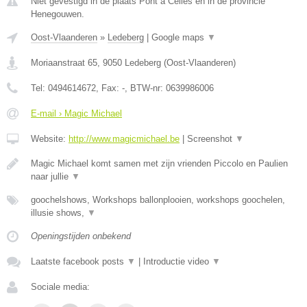
Niet gevestigd in de plaats Pont a Celles en in de provincie
Henegouwen.
Oost-Vlaanderen
»
Ledeberg
|
Google maps
▼
Moriaanstraat 65
,
9050
Ledeberg
(
Oost-Vlaanderen
)
Tel:
0494614672
, Fax:
-
, BTW-nr:
0639986006
E-mail › Magic Michael
Website:
http://www.magicmichael.be
|
Screenshot
▼
Magic Michael komt samen met zijn vrienden Piccolo en Paulien
naar jullie
▼
goochelshows, Workshops ballonplooien, workshops goochelen,
illusie shows,
▼
Openingstijden onbekend
Laatste facebook posts
▼
|
Introductie video
▼
Sociale media: