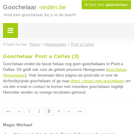
Ik ben een
goochelaar
Goochelaar
-vinden.be
Vind een goochelaar bij u in de buurt!
U bent nu hier:
Home
»
Henegouwen
»
Pont a Celles
Goochelaar Pont a Celles (3)
Goochelaar-vinden.be bevat helaas nog geen
goochelaars in Pont a
Celles
. Dit geldt ook voor de gehele provincie Henegouwen (
goochelaar
Henegouwen
). Voer bovenaan deze pagina uw postcode in voor de
dichtstbijzijnde goochelaars of ga naar
direct contact met goochelaars
om
via één e-mail in contact te komen met meerdere goochelaars tegelijk.
Hieronder worden nu overige resultaten getoond.
««
«
1
2
3
4
»
»»
Magic Michael