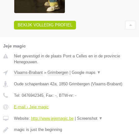
BEKIJK VOLLEDIG PROFIEL
Jeje magic
Niet gevestigd in de plaats Pont a Celles en in de provincie
Henegouwen.
Vlaams-Brabant
»
Grimbergen
|
Google maps
▼
Oude schapenbaan 42a
,
1850
Grimbergen
(
Vlaams-Brabant
)
Tel:
0476942345
, Fax:
-
, BTW-nr:
-
E-mail › Jeje magic
Website:
http://www.jejemagic.be
|
Screenshot
▼
magic is just the beginning