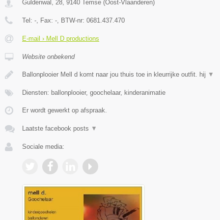
Guldenwal, 28
,
9140
Temse
(
Oost-Vlaanderen
)
Tel:
-
, Fax:
-
, BTW-nr:
0681.437.470
E-mail › Mell D productions
Website onbekend
Ballonplooier Mell d komt naar jou thuis toe in kleurrijke outfit. hij
▼
Diensten: ballonplooier, goochelaar, kinderanimatie
Er wordt gewerkt op afspraak.
Laatste facebook posts
▼
Sociale media: