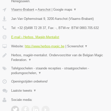
Henegouwen.
Vlaams-Brabant
»
Aarschot
|
Google maps
▼
Jan Van Ophemstraat 9
,
3200
Aarschot
(
Vlaams-Brabant
)
Tel:
+32 (0)498 72 28 37
, Fax:
-
, BTW-nr:
BTW 0883.705.632
E-mail › Herbos. Magiër-Mentalist
Website:
http://www.herbos-magic.be
|
Screenshot
▼
Herbos, magiër-mentalist. Ondervoorzitter van de Belgian Magic
Federation.
▼
Tafelgoochelen - staande recepties - straatgoochelen -
podiumgoochelen,
▼
Openingstijden onbekend
Laatste tweets
▼
Sociale media: