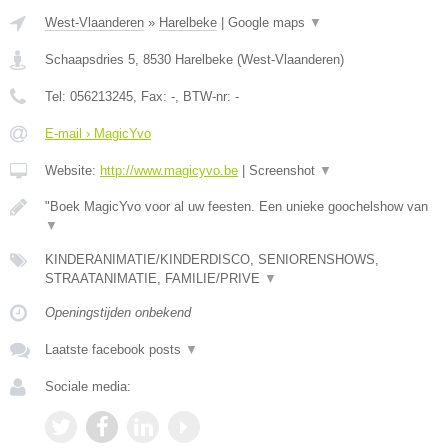
West-Vlaanderen
»
Harelbeke
|
Google maps
▼
Schaapsdries 5
,
8530
Harelbeke
(
West-Vlaanderen
)
Tel:
056213245
, Fax:
-
, BTW-nr:
-
E-mail › MagicYvo
Website:
http://www.magicyvo.be
|
Screenshot
▼
"Boek MagicYvo voor al uw feesten. Een unieke goochelshow van
▼
KINDERANIMATIE/KINDERDISCO, SENIORENSHOWS,
STRAATANIMATIE, FAMILIE/PRIVE
▼
Openingstijden onbekend
Laatste facebook posts
▼
Sociale media: