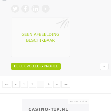
BEKIJK VOLLEDIG PROFIEL
««
«
1
2
3
4
»
»»