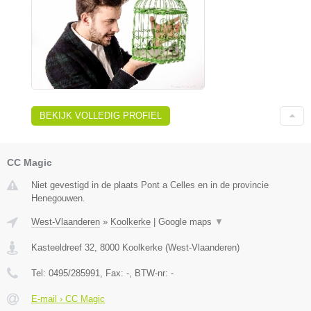
BEKIJK VOLLEDIG PROFIEL
CC Magic
Niet gevestigd in de plaats Pont a Celles en in de provincie
Henegouwen.
West-Vlaanderen
»
Koolkerke
|
Google maps
▼
Kasteeldreef 32
,
8000
Koolkerke
(
West-Vlaanderen
)
Tel:
0495/285991
, Fax:
-
, BTW-nr:
-
E-mail › CC Magic