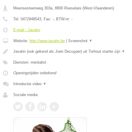
Meensesteenweg 303a
,
8800
Roeselare
(
West-Vlaanderen
)
Tel:
0472948543
, Fax:
-
, BTW-nr:
-
E-mail › Javahn
Website:
http://www.javahn.be
|
Screenshot
▼
Javahn (ook gekend als Joeri Decuyper) uit Torhout startte zijn
▼
Diensten: mentalist
Openingstijden onbekend
Introductie video
▼
Sociale media: