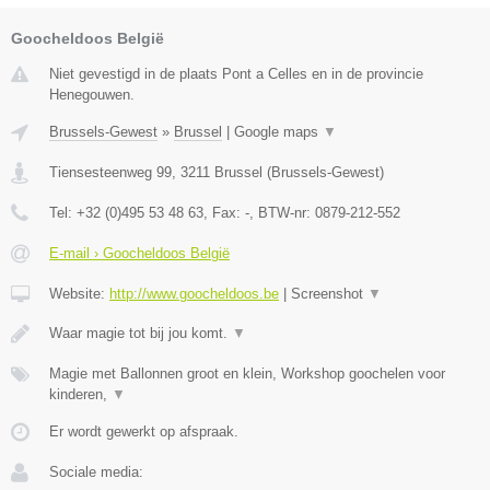
Goocheldoos België
Niet gevestigd in de plaats Pont a Celles en in de provincie
Henegouwen.
Brussels-Gewest
»
Brussel
|
Google maps
▼
Tiensesteenweg 99
,
3211
Brussel
(
Brussels-Gewest
)
Tel:
+32 (0)495 53 48 63
, Fax:
-
, BTW-nr:
0879-212-552
E-mail › Goocheldoos België
Website:
http://www.goocheldoos.be
|
Screenshot
▼
Waar magie tot bij jou komt.
▼
Magie met Ballonnen groot en klein, Workshop goochelen voor
kinderen,
▼
Er wordt gewerkt op afspraak.
Sociale media: