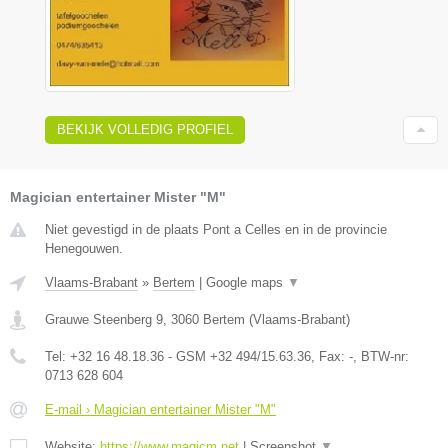
BEKIJK VOLLEDIG PROFIEL
Magician entertainer Mister "M"
Niet gevestigd in de plaats Pont a Celles en in de provincie
Henegouwen.
Vlaams-Brabant
»
Bertem
|
Google maps
▼
Grauwe Steenberg 9
,
3060
Bertem
(
Vlaams-Brabant
)
Tel:
+32 16 48.18.36 - GSM +32 494/15.63.36
, Fax:
-
, BTW-nr:
0713 628 604
E-mail › Magician entertainer Mister "M"
Website:
https://www.magicm.net
|
Screenshot
▼