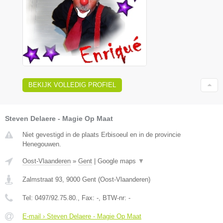
BEKIJK VOLLEDIG PROFIEL
Steven Delaere - Magie Op Maat
Niet gevestigd in de plaats Erbisoeul en in de provincie
Henegouwen.
Oost-Vlaanderen
»
Gent
|
Google maps
▼
Zalmstraat 93
,
9000
Gent
(
Oost-Vlaanderen
)
Tel:
0497/92.75.80.
, Fax:
-
, BTW-nr:
-
E-mail › Steven Delaere - Magie Op Maat