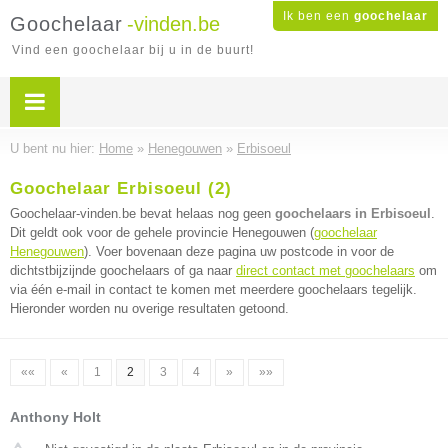
Ik ben een
goochelaar
Goochelaar
-vinden.be
Vind een goochelaar bij u in de buurt!
U bent nu hier:
Home
»
Henegouwen
»
Erbisoeul
Goochelaar Erbisoeul (2)
Goochelaar-vinden.be bevat helaas nog geen
goochelaars in Erbisoeul
.
Dit geldt ook voor de gehele provincie Henegouwen (
goochelaar
Henegouwen
). Voer bovenaan deze pagina uw postcode in voor de
dichtstbijzijnde goochelaars of ga naar
direct contact met goochelaars
om
via één e-mail in contact te komen met meerdere goochelaars tegelijk.
Hieronder worden nu overige resultaten getoond.
««
«
1
2
3
4
»
»»
Anthony Holt