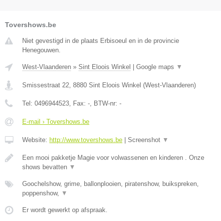
Tovershows.be
Niet gevestigd in de plaats Erbisoeul en in de provincie
Henegouwen.
West-Vlaanderen
»
Sint Eloois Winkel
|
Google maps
▼
Smissestraat 22
,
8880
Sint Eloois Winkel
(
West-Vlaanderen
)
Tel:
0496944523
, Fax:
-
, BTW-nr:
-
E-mail › Tovershows.be
Website:
http://www.tovershows.be
|
Screenshot
▼
Een mooi pakketje Magie voor volwassenen en kinderen . Onze
shows bevatten
▼
Goochelshow, grime, ballonplooien, piratenshow, buikspreken,
poppenshow,
▼
Er wordt gewerkt op afspraak.