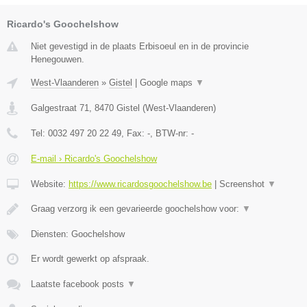
Ricardo's Goochelshow
Niet gevestigd in de plaats Erbisoeul en in de provincie
Henegouwen.
West-Vlaanderen
»
Gistel
|
Google maps
▼
Galgestraat 71
,
8470
Gistel
(
West-Vlaanderen
)
Tel:
0032 497 20 22 49
, Fax:
-
, BTW-nr:
-
E-mail › Ricardo's Goochelshow
Website:
https://www.ricardosgoochelshow.be
|
Screenshot
▼
Graag verzorg ik een gevarieerde goochelshow voor:
▼
Diensten: Goochelshow
Er wordt gewerkt op afspraak.
Laatste facebook posts
▼