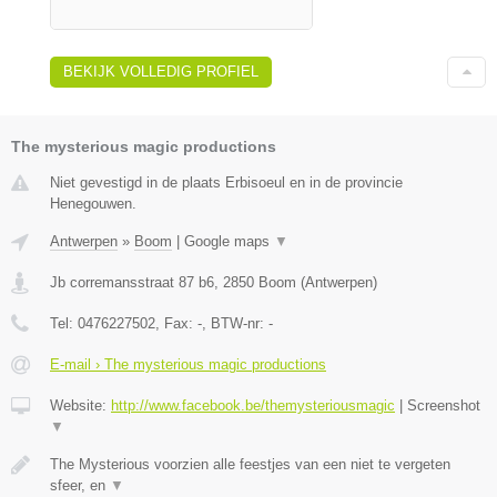
BEKIJK VOLLEDIG PROFIEL
The mysterious magic productions
Niet gevestigd in de plaats Erbisoeul en in de provincie
Henegouwen.
Antwerpen
»
Boom
|
Google maps
▼
Jb corremansstraat 87 b6
,
2850
Boom
(
Antwerpen
)
Tel:
0476227502
, Fax:
-
, BTW-nr:
-
E-mail › The mysterious magic productions
Website:
http://www.facebook.be/themysteriousmagic
|
Screenshot
▼
The Mysterious voorzien alle feestjes van een niet te vergeten
sfeer, en
▼