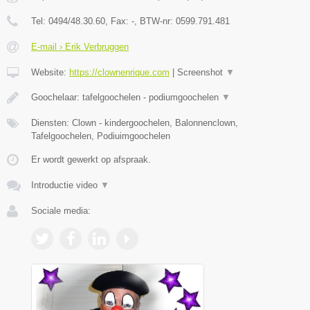
Tel:
0494/48.30.60
, Fax:
-
, BTW-nr:
0599.791.481
E-mail › Erik Verbruggen
Website:
https://clownenrique.com
|
Screenshot
▼
Goochelaar: tafelgoochelen - podiumgoochelen
▼
Diensten: Clown - kindergoochelen, Balonnenclown,
Tafelgoochelen, Podiuimgoochelen
Er wordt gewerkt op afspraak.
Introductie video
▼
Sociale media: