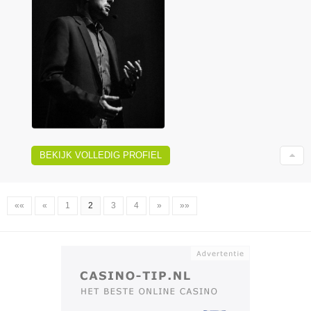
BEKIJK VOLLEDIG PROFIEL
««
«
1
2
3
4
»
»»