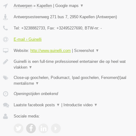
Antwerpen
»
Kapellen
|
Google maps
▼
Antwerpsesteenweg 271 bus 7
,
2950
Kapellen
(
Antwerpen
)
Tel:
+3238882733
, Fax:
+32495227690
, BTW-nr:
-
E-mail › Guinelli
Website:
http://www.guinelli.com
|
Screenshot
▼
Guinelli is een full-time professioneel entertainer die op heel wat
vlakken
▼
Close-up goochelen, Podiumact, Ipad goochelen, Fenomen(t)aal
mentalisme
▼
Openingstijden onbekend
Laatste facebook posts
▼
|
Introductie video
▼
Sociale media: