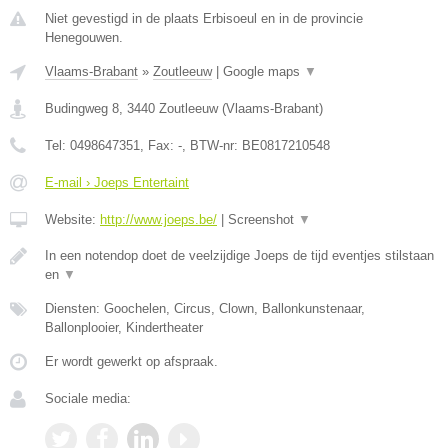
Niet gevestigd in de plaats Erbisoeul en in de provincie
Henegouwen.
Vlaams-Brabant
»
Zoutleeuw
|
Google maps
▼
Budingweg 8
,
3440
Zoutleeuw
(
Vlaams-Brabant
)
Tel:
0498647351
, Fax:
-
, BTW-nr:
BE0817210548
E-mail › Joeps Entertaint
Website:
http://www.joeps.be/
|
Screenshot
▼
In een notendop doet de veelzijdige Joeps de tijd eventjes stilstaan
en
▼
Diensten: Goochelen, Circus, Clown, Ballonkunstenaar,
Ballonplooier, Kindertheater
Er wordt gewerkt op afspraak.
Sociale media: