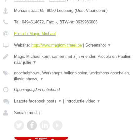
Moriaanstraat 65
,
9050
Ledeberg
(
Oost-Vlaanderen
)
Tel:
0494614672
, Fax:
-
, BTW-nr:
0639986006
E-mail › Magic Michael
Website:
http://www.magicmichael.be
|
Screenshot
▼
Magic Michael komt samen met zijn vrienden Piccolo en Paulien
naar jullie
▼
goochelshows, Workshops ballonplooien, workshops goochelen,
illusie shows,
▼
Openingstijden onbekend
Laatste facebook posts
▼
|
Introductie video
▼
Sociale media: