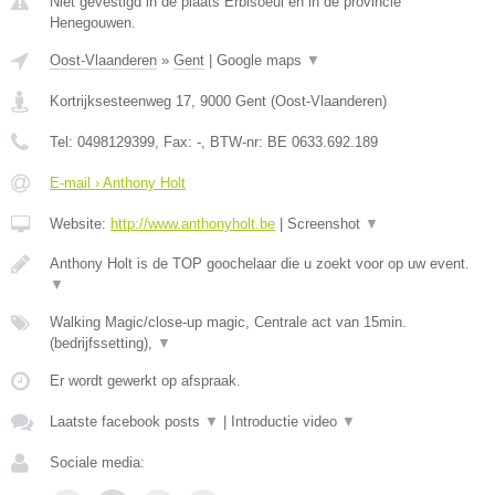
Niet gevestigd in de plaats Erbisoeul en in de provincie
Henegouwen.
Oost-Vlaanderen
»
Gent
|
Google maps
▼
Kortrijksesteenweg 17
,
9000
Gent
(
Oost-Vlaanderen
)
Tel:
0498129399
, Fax:
-
, BTW-nr:
BE 0633.692.189
E-mail › Anthony Holt
Website:
http://www.anthonyholt.be
|
Screenshot
▼
Anthony Holt is de TOP goochelaar die u zoekt voor op uw event.
▼
Walking Magic/close-up magic, Centrale act van 15min.
(bedrijfssetting),
▼
Er wordt gewerkt op afspraak.
Laatste facebook posts
▼
|
Introductie video
▼
Sociale media: