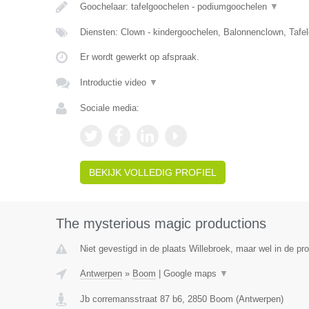
Goochelaar: tafelgoochelen - podiumgoochelen
▼
Diensten: Clown - kindergoochelen, Balonnenclown, Tafe
Er wordt gewerkt op afspraak.
Introductie video
▼
Sociale media:
BEKIJK VOLLEDIG PROFIEL
The mysterious magic productions
Niet gevestigd in de plaats Willebroek, maar wel in de pr
Antwerpen
»
Boom
|
Google maps
▼
Jb corremansstraat 87 b6
,
2850
Boom
(
Antwerpen
)