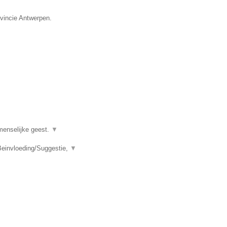
ovincie Antwerpen.
menselijke geest.
▼
einvloeding/Suggestie,
▼