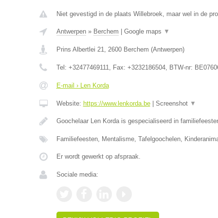
Niet gevestigd in de plaats Willebroek, maar wel in de pr
Antwerpen
»
Berchem
|
Google maps
▼
Prins Albertlei 21
,
2600
Berchem
(
Antwerpen
)
Tel:
+32477469111
, Fax:
+3232186504
, BTW-nr:
BE0760
E-mail › Len Korda
Website:
https://www.lenkorda.be
|
Screenshot
▼
Goochelaar Len Korda is gespecialiseerd in familiefeeste
Familiefeesten, Mentalisme, Tafelgoochelen, Kinderanima
Er wordt gewerkt op afspraak.
Sociale media: