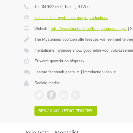
Tel:
0476227502
, Fax:
-
, BTW-nr:
-
E-mail › The mysterious magic productions
Website:
http://www.facebook.be/themysteriousmagic
|
S
The Mysterious voorzien alle feestjes van een niet te ver
mentalisme, hypnose show, goochelen voor volwassenen
Er wordt gewerkt op afspraak.
Laatste facebook posts
▼
|
Introductie video
▼
Sociale media:
BEKIJK VOLLEDIG PROFIEL
Jelle Vets - Mentalist