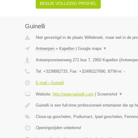
BEKIJK VOLLEDIG PROFIEL
Guinelli
Niet gevestigd in de plaats Willebroek, maar wel in de pr
Antwerpen
»
Kapellen
|
Google maps
▼
Antwerpsesteenweg 271 bus 7
,
2950
Kapellen
(
Antwerpe
Tel:
+3238882733
, Fax:
+32495227690
, BTW-nr:
-
E-mail › Guinelli
Website:
http://www.guinelli.com
|
Screenshot
▼
Guinelli is een full-time professioneel entertainer die op 
Close-up goochelen, Podiumact, Ipad goochelen, Fenom
Openingstijden onbekend