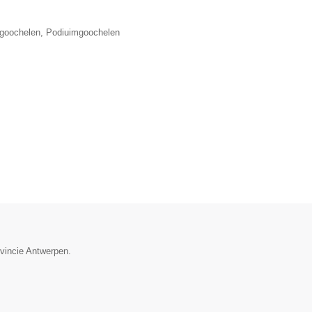
lgoochelen, Podiuimgoochelen
ovincie Antwerpen.