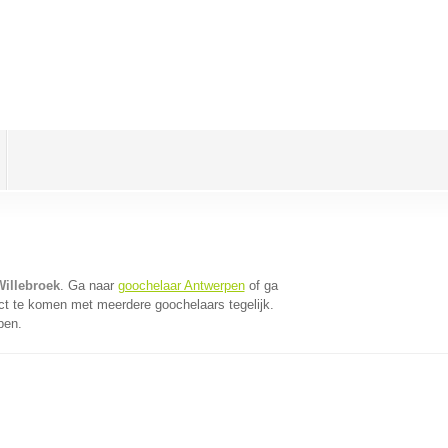
Willebroek
. Ga naar
goochelaar Antwerpen
of ga
ct te komen met meerdere goochelaars tegelijk.
pen.