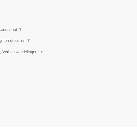
creenshot
▼
geten sfeer, en
▼
, Verhaalwandelingen,
▼