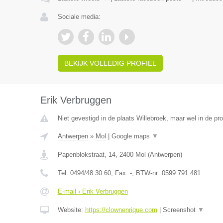
Sociale media:
BEKIJK VOLLEDIG PROFIEL
Erik Verbruggen
Niet gevestigd in de plaats Willebroek, maar wel in de pr
Antwerpen
»
Mol
|
Google maps
▼
Papenblokstraat, 14
,
2400
Mol
(
Antwerpen
)
Tel:
0494/48.30.60
, Fax:
-
, BTW-nr:
0599.791.481
E-mail › Erik Verbruggen
Website:
https://clownenrique.com
|
Screenshot
▼