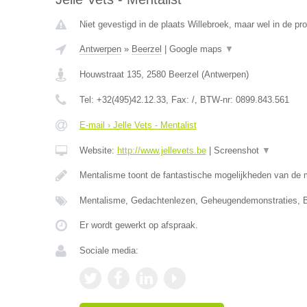
Niet gevestigd in de plaats Willebroek, maar wel in de pr
Antwerpen
»
Beerzel
|
Google maps
▼
Houwstraat 135
,
2580
Beerzel
(
Antwerpen
)
Tel:
+32(495)42.12.33
, Fax:
/
, BTW-nr:
0899.843.561
E-mail › Jelle Vets - Mentalist
Website:
http://www.jellevets.be
|
Screenshot
▼
Mentalisme toont de fantastische mogelijkheden van de 
Mentalisme, Gedachtenlezen, Geheugendemonstraties, B
Er wordt gewerkt op afspraak.
Sociale media: