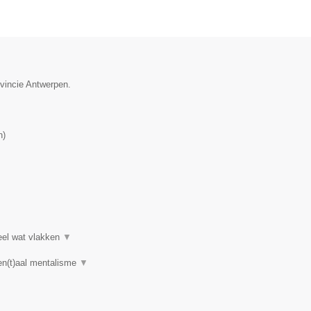
ovincie Antwerpen.
n
)
heel wat vlakken
▼
en(t)aal mentalisme
▼