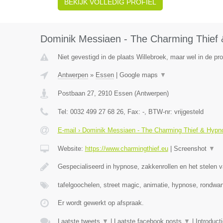
BEKIJK VOLLEDIG PROFIEL
Dominik Messiaen - The Charming Thief 
Niet gevestigd in de plaats Willebroek, maar wel in de pr
Antwerpen
»
Essen
|
Google maps
▼
Postbaan 27
,
2910
Essen
(
Antwerpen
)
Tel:
0032 499 27 68 26
, Fax:
-
, BTW-nr:
vrijgesteld
E-mail › Dominik Messiaen - The Charming Thief & Hypno
Website:
https://www.charmingthief.eu
|
Screenshot
▼
Gespecialiseerd in hypnose, zakkenrollen en het stelen v
tafelgoochelen, street magic, animatie, hypnose, rondwa
Er wordt gewerkt op afspraak.
Laatste tweets
▼
|
Laatste facebook posts
▼
|
Introduct