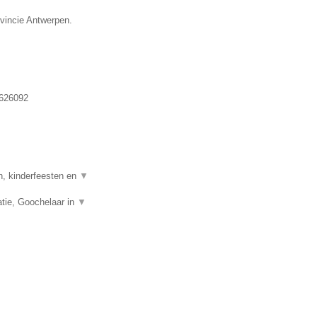
ovincie Antwerpen.
626092
n, kinderfeesten en
▼
tie, Goochelaar in
▼