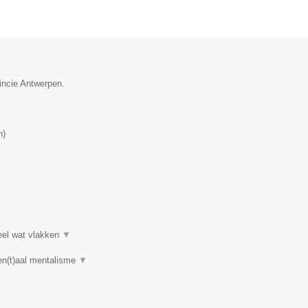
vincie Antwerpen.
n
)
heel wat vlakken
▼
en(t)aal mentalisme
▼