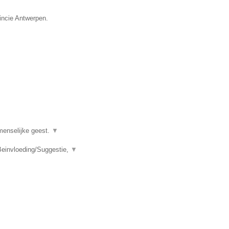
vincie Antwerpen.
menselijke geest.
▼
einvloeding/Suggestie,
▼