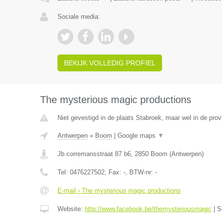
Sociale media:
BEKIJK VOLLEDIG PROFIEL
The mysterious magic productions
Niet gevestigd in de plaats Stabroek, maar wel in de pro
Antwerpen
»
Boom
|
Google maps
▼
Jb corremansstraat 87 b6
,
2850
Boom
(
Antwerpen
)
Tel:
0476227502
, Fax:
-
, BTW-nr:
-
E-mail › The mysterious magic productions
Website:
http://www.facebook.be/themysteriousmagic
|
S