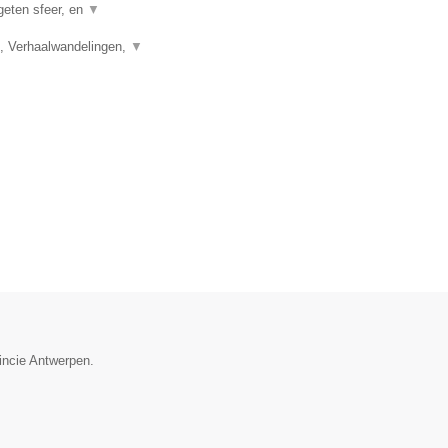
geten sfeer, en
▼
, Verhaalwandelingen,
▼
vincie Antwerpen.