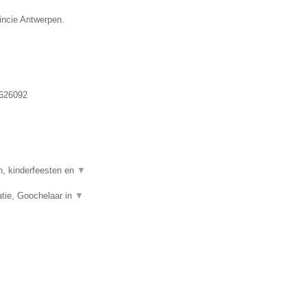
vincie Antwerpen.
626092
n, kinderfeesten en
▼
tie, Goochelaar in
▼