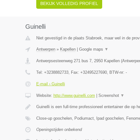
BEKIJK VOLLEDIG PROFIEL
Guinelli
Niet gevestigd in de plaats Stabroek, maar wel in de pro
Antwerpen
»
Kapellen
|
Google maps
▼
Antwerpsesteenweg 271 bus 7
,
2950
Kapellen
(
Antwerpe
Tel:
+3238882733
, Fax:
+32495227690
, BTW-nr:
-
E-mail › Guinelli
Website:
http://www.guinelli.com
|
Screenshot
▼
Guinelli is een full-time professioneel entertainer die op 
Close-up goochelen, Podiumact, Ipad goochelen, Fenom
Openingstijden onbekend