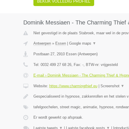
BEKIJK VOLLEDIG PROFIEL
Dominik Messiaen - The Charming Thief 
Niet gevestigd in de plaats Stabroek, maar wel in de pro
Antwerpen
»
Essen
|
Google maps
▼
Postbaan 27
,
2910
Essen
(
Antwerpen
)
Tel:
0032 499 27 68 26
, Fax:
-
, BTW-nr:
vrijgesteld
E-mail › Dominik Messiaen - The Charming Thief & Hypno
Website:
https://www.charmingthief.eu
|
Screenshot
▼
Gespecialiseerd in hypnose, zakkenrollen en het stelen v
tafelgoochelen, street magic, animatie, hypnose, rondwa
Er wordt gewerkt op afspraak.
Laatste tweets
▼
|
Laatste facebook posts
▼
|
Introduct