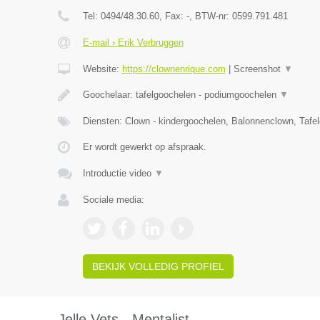
Tel:
0494/48.30.60
, Fax:
-
, BTW-nr:
0599.791.481
E-mail › Erik Verbruggen
Website:
https://clownenrique.com
|
Screenshot
▼
Goochelaar: tafelgoochelen - podiumgoochelen
▼
Diensten: Clown - kindergoochelen, Balonnenclown, Tafe
Er wordt gewerkt op afspraak.
Introductie video
▼
Sociale media:
BEKIJK VOLLEDIG PROFIEL
Jelle Vets - Mentalist