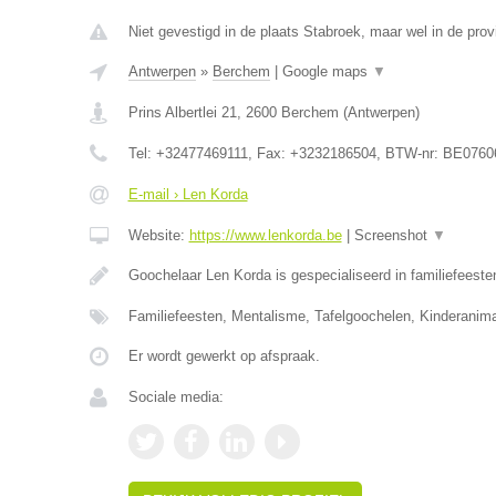
Niet gevestigd in de plaats Stabroek, maar wel in de pro
Antwerpen
»
Berchem
|
Google maps
▼
Prins Albertlei 21
,
2600
Berchem
(
Antwerpen
)
Tel:
+32477469111
, Fax:
+3232186504
, BTW-nr:
BE0760
E-mail › Len Korda
Website:
https://www.lenkorda.be
|
Screenshot
▼
Goochelaar Len Korda is gespecialiseerd in familiefeeste
Familiefeesten, Mentalisme, Tafelgoochelen, Kinderanima
Er wordt gewerkt op afspraak.
Sociale media: