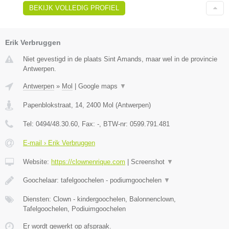
BEKIJK VOLLEDIG PROFIEL
Erik Verbruggen
Niet gevestigd in de plaats Sint Amands, maar wel in de provincie
Antwerpen.
Antwerpen
»
Mol
|
Google maps
▼
Papenblokstraat, 14
,
2400
Mol
(
Antwerpen
)
Tel:
0494/48.30.60
, Fax:
-
, BTW-nr:
0599.791.481
E-mail › Erik Verbruggen
Website:
https://clownenrique.com
|
Screenshot
▼
Goochelaar: tafelgoochelen - podiumgoochelen
▼
Diensten: Clown - kindergoochelen, Balonnenclown,
Tafelgoochelen, Podiuimgoochelen
Er wordt gewerkt op afspraak.