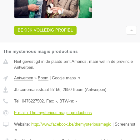
BEKIJK VOLLEDIG PROFIEL
The mysterious magic productions
Niet gevestigd in de plaats Sint Amands, maar wel in de provincie
Antwerpen.
Antwerpen
»
Boom
|
Google maps
▼
Jb corremansstraat 87 b6
,
2850
Boom
(
Antwerpen
)
Tel:
0476227502
, Fax:
-
, BTW-nr:
-
E-mail › The mysterious magic productions
Website:
http://www.facebook.be/themysteriousmagic
|
Screenshot
▼