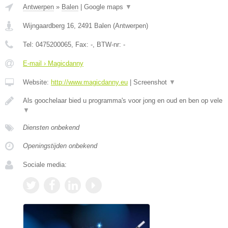
Antwerpen
»
Balen
|
Google maps
▼
Wijngaardberg 16
,
2491
Balen
(
Antwerpen
)
Tel:
0475200065
, Fax:
-
, BTW-nr:
-
E-mail › Magicdanny
Website:
http://www.magicdanny.eu
|
Screenshot
▼
Als goochelaar bied u programma's voor jong en oud en ben op vele
▼
Diensten onbekend
Openingstijden onbekend
Sociale media: