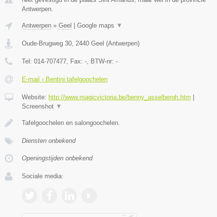
Antwerpen.
Antwerpen
»
Geel
|
Google maps
▼
Oude-Brugweg 30
,
2440
Geel
(
Antwerpen
)
Tel:
014-707477
, Fax:
-
, BTW-nr:
-
E-mail › Bentini tafelgoochelen
Website:
http://www.magicvictoria.be/benny_asselbergh.htm
|
Screenshot
▼
Tafelgoochelen en salongoochelen.
Diensten onbekend
Openingstijden onbekend
Sociale media: