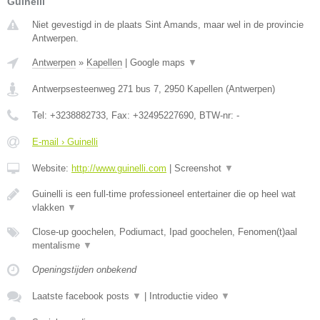
Guinelli
Niet gevestigd in de plaats Sint Amands, maar wel in de provincie
Antwerpen.
Antwerpen
»
Kapellen
|
Google maps
▼
Antwerpsesteenweg 271 bus 7
,
2950
Kapellen
(
Antwerpen
)
Tel:
+3238882733
, Fax:
+32495227690
, BTW-nr:
-
E-mail › Guinelli
Website:
http://www.guinelli.com
|
Screenshot
▼
Guinelli is een full-time professioneel entertainer die op heel wat
vlakken
▼
Close-up goochelen, Podiumact, Ipad goochelen, Fenomen(t)aal
mentalisme
▼
Openingstijden onbekend
Laatste facebook posts
▼
|
Introductie video
▼