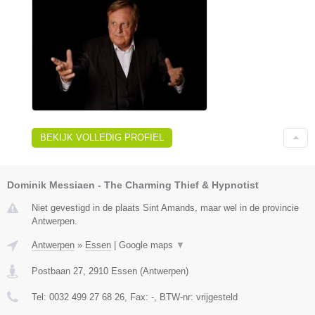
BEKIJK VOLLEDIG PROFIEL
Dominik Messiaen - The Charming Thief & Hypnotist
Niet gevestigd in de plaats Sint Amands, maar wel in de provincie
Antwerpen.
Antwerpen
»
Essen
|
Google maps
▼
Postbaan 27
,
2910
Essen
(
Antwerpen
)
Tel:
0032 499 27 68 26
, Fax:
-
, BTW-nr:
vrijgesteld