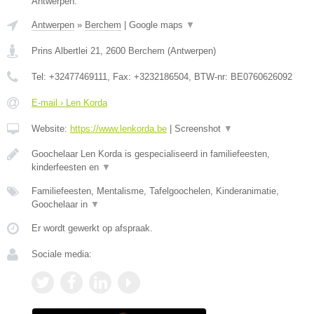
Antwerpen.
Antwerpen
»
Berchem
|
Google maps
▼
Prins Albertlei 21
,
2600
Berchem
(
Antwerpen
)
Tel:
+32477469111
, Fax:
+3232186504
, BTW-nr:
BE0760626092
E-mail › Len Korda
Website:
https://www.lenkorda.be
|
Screenshot
▼
Goochelaar Len Korda is gespecialiseerd in familiefeesten,
kinderfeesten en
▼
Familiefeesten, Mentalisme, Tafelgoochelen, Kinderanimatie,
Goochelaar in
▼
Er wordt gewerkt op afspraak.
Sociale media: