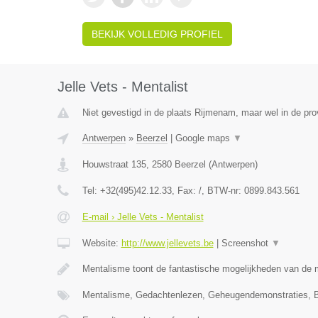
BEKIJK VOLLEDIG PROFIEL
Jelle Vets - Mentalist
Niet gevestigd in de plaats Rijmenam, maar wel in de pro
Antwerpen
»
Beerzel
|
Google maps
▼
Houwstraat 135
,
2580
Beerzel
(
Antwerpen
)
Tel:
+32(495)42.12.33
, Fax:
/
, BTW-nr:
0899.843.561
E-mail › Jelle Vets - Mentalist
Website:
http://www.jellevets.be
|
Screenshot
▼
Mentalisme toont de fantastische mogelijkheden van de 
Mentalisme, Gedachtenlezen, Geheugendemonstraties, B