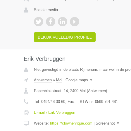
Sociale media:
BEKIJK VOLLEDIG PROFIEL
Erik Verbruggen
Niet gevestigd in de plaats Rijmenam, maar wel in de pro
Antwerpen
»
Mol
|
Google maps
▼
Papenblokstraat, 14
,
2400
Mol
(
Antwerpen
)
Tel:
0494/48.30.60
, Fax:
-
, BTW-nr:
0599.791.481
E-mail › Erik Verbruggen
Website:
https://clownenrique.com
|
Screenshot
▼