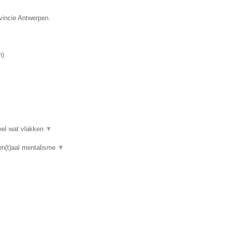
vincie Antwerpen.
n
)
heel wat vlakken
▼
en(t)aal mentalisme
▼