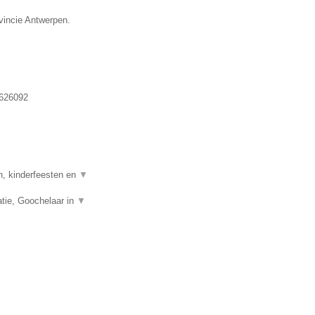
vincie Antwerpen.
626092
n, kinderfeesten en
▼
tie, Goochelaar in
▼