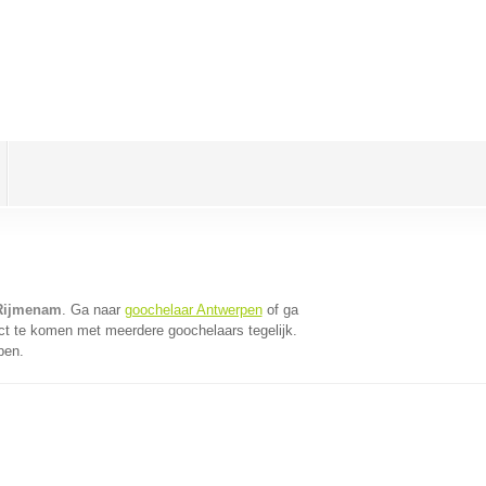
 Rijmenam
. Ga naar
goochelaar Antwerpen
of ga
ct te komen met meerdere goochelaars tegelijk.
pen.