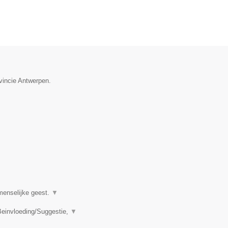
vincie Antwerpen.
menselijke geest.
▼
einvloeding/Suggestie,
▼