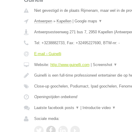
Niet gevestigd in de plaats Rijmenam, maar wel in de pro
Antwerpen
»
Kapellen
|
Google maps
▼
Antwerpsesteenweg 271 bus 7
,
2950
Kapellen
(
Antwerpe
Tel:
+3238882733
, Fax:
+32495227690
, BTW-nr:
-
E-mail › Guinelli
Website:
http://www.guinelli.com
|
Screenshot
▼
Guinelli is een full-time professioneel entertainer die op 
Close-up goochelen, Podiumact, Ipad goochelen, Fenom
Openingstijden onbekend
Laatste facebook posts
▼
|
Introductie video
▼
Sociale media: