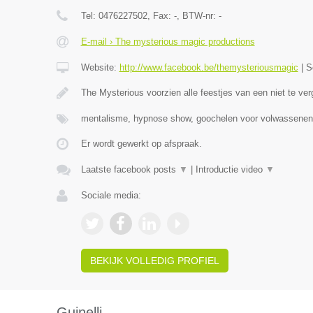
Tel:
0476227502
, Fax:
-
, BTW-nr:
-
E-mail › The mysterious magic productions
Website:
http://www.facebook.be/themysteriousmagic
|
S
The Mysterious voorzien alle feestjes van een niet te ver
mentalisme, hypnose show, goochelen voor volwassenen
Er wordt gewerkt op afspraak.
Laatste facebook posts
▼
|
Introductie video
▼
Sociale media:
BEKIJK VOLLEDIG PROFIEL
Guinelli