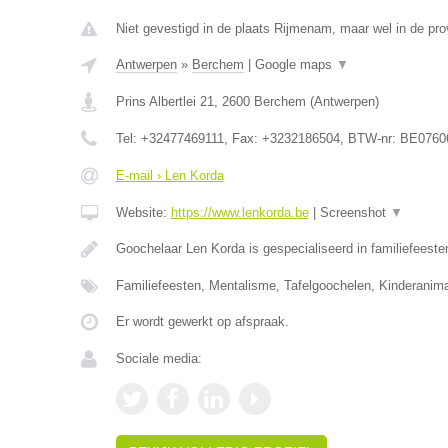
Niet gevestigd in de plaats Rijmenam, maar wel in de pro
Antwerpen
»
Berchem
|
Google maps
▼
Prins Albertlei 21
,
2600
Berchem
(
Antwerpen
)
Tel:
+32477469111
, Fax:
+3232186504
, BTW-nr:
BE0760
E-mail › Len Korda
Website:
https://www.lenkorda.be
|
Screenshot
▼
Goochelaar Len Korda is gespecialiseerd in familiefeeste
Familiefeesten, Mentalisme, Tafelgoochelen, Kinderanima
Er wordt gewerkt op afspraak.
Sociale media: