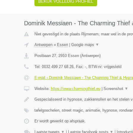
BEKIJK VOLLEDIG PROFIEL
Dominik Messiaen - The Charming Thief 
Niet gevestigd in de plaats Rijmenam, maar wel in de pro
Antwerpen
»
Essen
|
Google maps
▼
Postbaan 27
,
2910
Essen
(
Antwerpen
)
Tel:
0032 499 27 68 26
, Fax:
-
, BTW-nr:
vrijgesteld
E-mail › Dominik Messiaen - The Charming Thief & Hypno
Website:
https://www.charmingthief.eu
|
Screenshot
▼
Gespecialiseerd in hypnose, zakkenrollen en het stelen v
tafelgoochelen, street magic, animatie, hypnose, rondwa
Er wordt gewerkt op afspraak.
Laatste tweets
▼
|
Laatste facebook posts
▼
|
Introduct