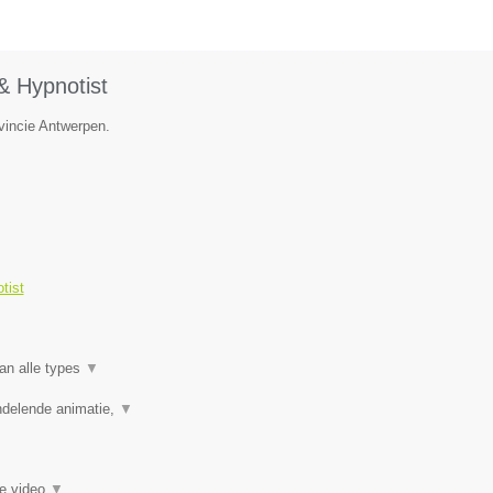
& Hypnotist
vincie Antwerpen.
tist
an alle types
▼
ndelende animatie,
▼
ie video
▼