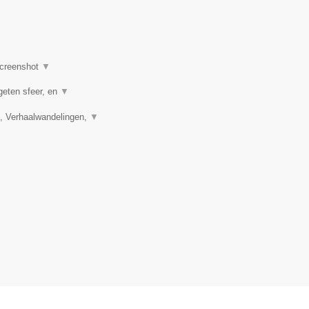
creenshot
▼
geten sfeer, en
▼
, Verhaalwandelingen,
▼