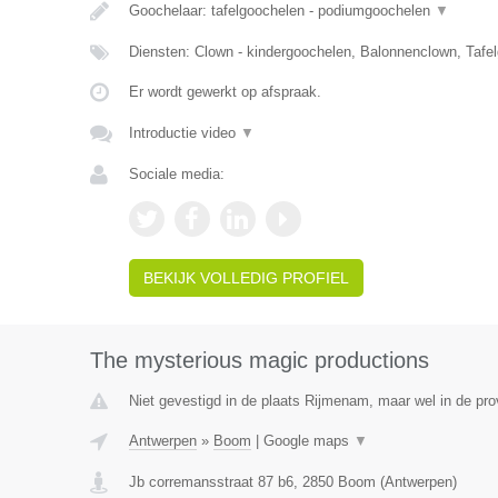
Goochelaar: tafelgoochelen - podiumgoochelen
▼
Diensten: Clown - kindergoochelen, Balonnenclown, Tafe
Er wordt gewerkt op afspraak.
Introductie video
▼
Sociale media:
BEKIJK VOLLEDIG PROFIEL
The mysterious magic productions
Niet gevestigd in de plaats Rijmenam, maar wel in de pro
Antwerpen
»
Boom
|
Google maps
▼
Jb corremansstraat 87 b6
,
2850
Boom
(
Antwerpen
)