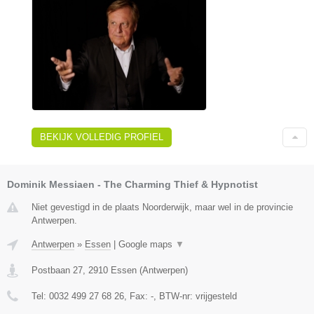
BEKIJK VOLLEDIG PROFIEL
Dominik Messiaen - The Charming Thief & Hypnotist
Niet gevestigd in de plaats Noorderwijk, maar wel in de provincie
Antwerpen.
Antwerpen
»
Essen
|
Google maps
▼
Postbaan 27
,
2910
Essen
(
Antwerpen
)
Tel:
0032 499 27 68 26
, Fax:
-
, BTW-nr:
vrijgesteld