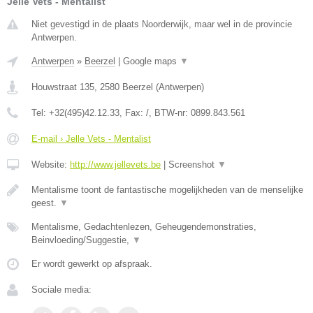
Jelle Vets - Mentalist
Niet gevestigd in de plaats Noorderwijk, maar wel in de provincie
Antwerpen.
Antwerpen
»
Beerzel
|
Google maps
▼
Houwstraat 135
,
2580
Beerzel
(
Antwerpen
)
Tel:
+32(495)42.12.33
, Fax:
/
, BTW-nr:
0899.843.561
E-mail › Jelle Vets - Mentalist
Website:
http://www.jellevets.be
|
Screenshot
▼
Mentalisme toont de fantastische mogelijkheden van de menselijke
geest.
▼
Mentalisme, Gedachtenlezen, Geheugendemonstraties,
Beinvloeding/Suggestie,
▼
Er wordt gewerkt op afspraak.
Sociale media: