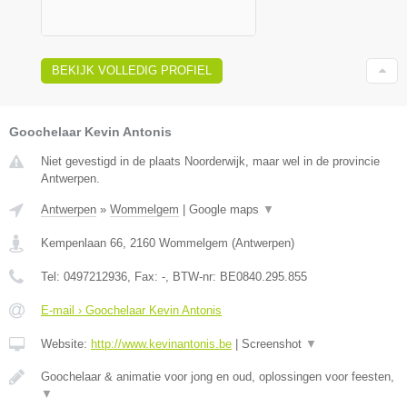
BEKIJK VOLLEDIG PROFIEL
Goochelaar Kevin Antonis
Niet gevestigd in de plaats Noorderwijk, maar wel in de provincie
Antwerpen.
Antwerpen
»
Wommelgem
|
Google maps
▼
Kempenlaan 66
,
2160
Wommelgem
(
Antwerpen
)
Tel:
0497212936
, Fax:
-
, BTW-nr:
BE0840.295.855
E-mail › Goochelaar Kevin Antonis
Website:
http://www.kevinantonis.be
|
Screenshot
▼
Goochelaar & animatie voor jong en oud, oplossingen voor feesten,
▼