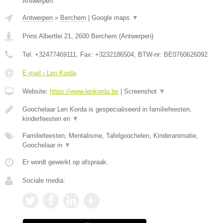
Antwerpen.
Antwerpen
»
Berchem
|
Google maps
▼
Prins Albertlei 21
,
2600
Berchem
(
Antwerpen
)
Tel:
+32477469111
, Fax:
+3232186504
, BTW-nr:
BE0760626092
E-mail › Len Korda
Website:
https://www.lenkorda.be
|
Screenshot
▼
Goochelaar Len Korda is gespecialiseerd in familiefeesten,
kinderfeesten en
▼
Familiefeesten, Mentalisme, Tafelgoochelen, Kinderanimatie,
Goochelaar in
▼
Er wordt gewerkt op afspraak.
Sociale media: