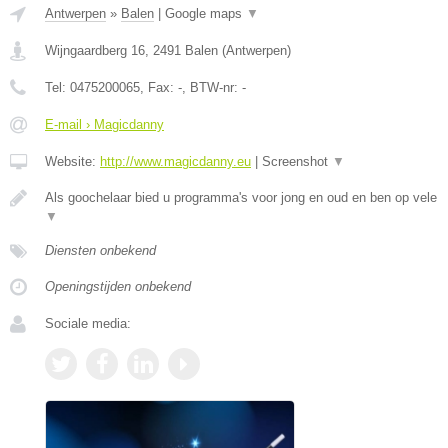
Antwerpen
»
Balen
|
Google maps
▼
Wijngaardberg 16
,
2491
Balen
(
Antwerpen
)
Tel:
0475200065
, Fax:
-
, BTW-nr:
-
E-mail › Magicdanny
Website:
http://www.magicdanny.eu
|
Screenshot
▼
Als goochelaar bied u programma's voor jong en oud en ben op vele
▼
Diensten onbekend
Openingstijden onbekend
Sociale media: