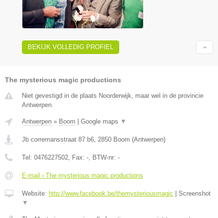
BEKIJK VOLLEDIG PROFIEL
The mysterious magic productions
Niet gevestigd in de plaats Noorderwijk, maar wel in de provincie
Antwerpen.
Antwerpen
»
Boom
|
Google maps
▼
Jb corremansstraat 87 b6
,
2850
Boom
(
Antwerpen
)
Tel:
0476227502
, Fax:
-
, BTW-nr:
-
E-mail › The mysterious magic productions
Website:
http://www.facebook.be/themysteriousmagic
|
Screenshot
▼