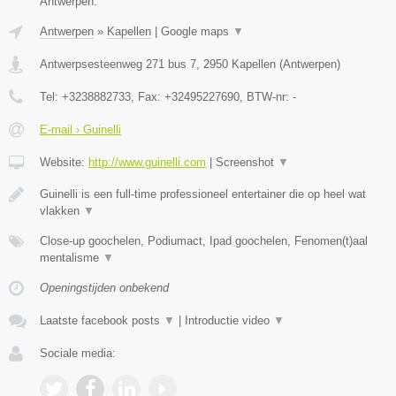
Antwerpen.
Antwerpen
»
Kapellen
|
Google maps
▼
Antwerpsesteenweg 271 bus 7
,
2950
Kapellen
(
Antwerpen
)
Tel:
+3238882733
, Fax:
+32495227690
, BTW-nr:
-
E-mail › Guinelli
Website:
http://www.guinelli.com
|
Screenshot
▼
Guinelli is een full-time professioneel entertainer die op heel wat
vlakken
▼
Close-up goochelen, Podiumact, Ipad goochelen, Fenomen(t)aal
mentalisme
▼
Openingstijden onbekend
Laatste facebook posts
▼
|
Introductie video
▼
Sociale media: