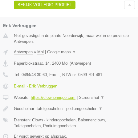
BEKIJK VOLLEDIG PROFIEL
Erik Verbruggen
Niet gevestigd in de plaats Noorderwijk, maar wel in de provincie
Antwerpen.
Antwerpen
»
Mol
|
Google maps
▼
Papenblokstraat, 14
,
2400
Mol
(
Antwerpen
)
Tel:
0494/48.30.60
, Fax:
-
, BTW-nr:
0599.791.481
E-mail › Erik Verbruggen
Website:
https://clownenrique.com
|
Screenshot
▼
Goochelaar: tafelgoochelen - podiumgoochelen
▼
Diensten: Clown - kindergoochelen, Balonnenclown,
Tafelgoochelen, Podiuimgoochelen
Er wordt gewerkt op afspraak.