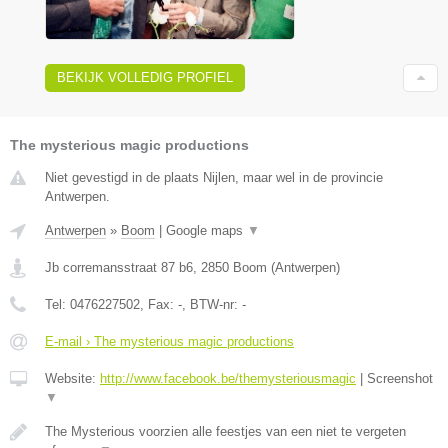
BEKIJK VOLLEDIG PROFIEL
The mysterious magic productions
Niet gevestigd in de plaats Nijlen, maar wel in de provincie
Antwerpen.
Antwerpen
»
Boom
|
Google maps
▼
Jb corremansstraat 87 b6
,
2850
Boom
(
Antwerpen
)
Tel:
0476227502
, Fax:
-
, BTW-nr:
-
E-mail › The mysterious magic productions
Website:
http://www.facebook.be/themysteriousmagic
|
Screenshot
▼
The Mysterious voorzien alle feestjes van een niet te vergeten