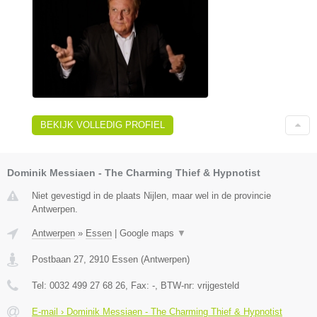
BEKIJK VOLLEDIG PROFIEL
Dominik Messiaen - The Charming Thief & Hypnotist
Niet gevestigd in de plaats Nijlen, maar wel in de provincie
Antwerpen.
Antwerpen
»
Essen
|
Google maps
▼
Postbaan 27
,
2910
Essen
(
Antwerpen
)
Tel:
0032 499 27 68 26
, Fax:
-
, BTW-nr:
vrijgesteld
E-mail › Dominik Messiaen - The Charming Thief & Hypnotist