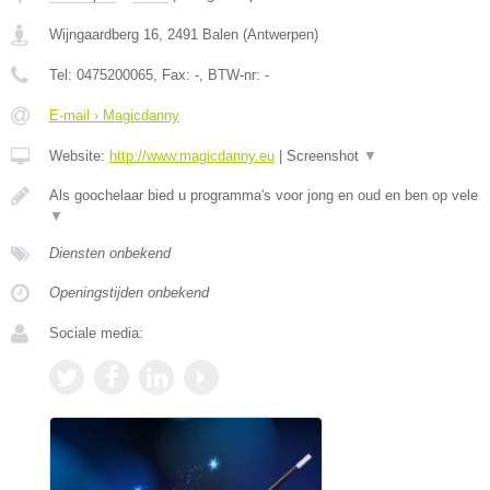
Wijngaardberg 16
,
2491
Balen
(
Antwerpen
)
Tel:
0475200065
, Fax:
-
, BTW-nr:
-
E-mail › Magicdanny
Website:
http://www.magicdanny.eu
|
Screenshot
▼
Als goochelaar bied u programma's voor jong en oud en ben op vele
▼
Diensten onbekend
Openingstijden onbekend
Sociale media: