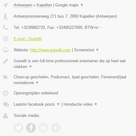
Antwerpen
»
Kapellen
|
Google maps
▼
Antwerpsesteenweg 271 bus 7
,
2950
Kapellen
(
Antwerpen
)
Tel:
+3238882733
, Fax:
+32495227690
, BTW-nr:
-
E-mail › Guinelli
Website:
http://www.guinelli.com
|
Screenshot
▼
Guinelli is een full-time professioneel entertainer die op heel wat
vlakken
▼
Close-up goochelen, Podiumact, Ipad goochelen, Fenomen(t)aal
mentalisme
▼
Openingstijden onbekend
Laatste facebook posts
▼
|
Introductie video
▼
Sociale media: