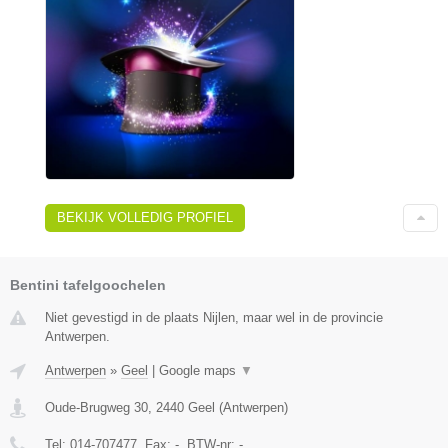
BEKIJK VOLLEDIG PROFIEL
Bentini tafelgoochelen
Niet gevestigd in de plaats Nijlen, maar wel in de provincie
Antwerpen.
Antwerpen
»
Geel
|
Google maps
▼
Oude-Brugweg 30
,
2440
Geel
(
Antwerpen
)
Tel:
014-707477
, Fax:
-
, BTW-nr:
-