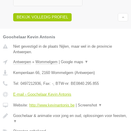
BEKIJK VOLLEDIG PROFIEL
Goochelaar Kevin Antonis
Niet gevestigd in de plaats Nijlen, maar wel in de provincie
Antwerpen.
Antwerpen
»
Wommelgem
|
Google maps
▼
Kempenlaan 66
,
2160
Wommelgem
(
Antwerpen
)
Tel:
0497212936
, Fax:
-
, BTW-nr:
BE0840.295.855
E-mail › Goochelaar Kevin Antonis
Website:
http://www.kevinantonis.be
|
Screenshot
▼
Goochelaar & animatie voor jong en oud, oplossingen voor feesten,
▼