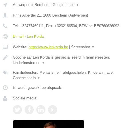
Antwerpen
»
Berchem
|
Google maps
▼
Prins Albertlei 21
,
2600
Berchem
(
Antwerpen
)
Tel:
+32477469111
, Fax:
+3232186504
, BTW-nr:
BE0760626092
E-mail › Len Korda
Website:
https://www.lenkorda.be
|
Screenshot
▼
Goochelaar Len Korda is gespecialiseerd in familiefeesten,
kinderfeesten en
▼
Familiefeesten, Mentalisme, Tafelgoochelen, Kinderanimatie,
Goochelaar in
▼
Er wordt gewerkt op afspraak.
Sociale media: