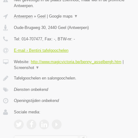
Antwerpen.
Antwerpen
»
Geel
|
Google maps
▼
Oude-Brugweg 30
,
2440
Geel
(
Antwerpen
)
Tel:
014-707477
, Fax:
-
, BTW-nr:
-
E-mail › Bentini tafelgoochelen
Website:
http://www.magicvictoria.be/benny_asselbergh.htm
|
Screenshot
▼
Tafelgoochelen en salongoochelen.
Diensten onbekend
Openingstijden onbekend
Sociale media: