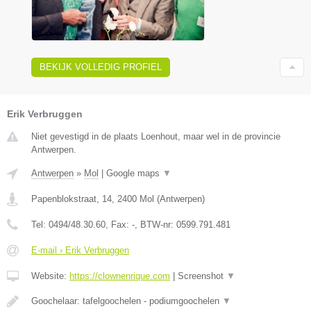
BEKIJK VOLLEDIG PROFIEL
Erik Verbruggen
Niet gevestigd in de plaats Loenhout, maar wel in de provincie
Antwerpen.
Antwerpen
»
Mol
|
Google maps
▼
Papenblokstraat, 14
,
2400
Mol
(
Antwerpen
)
Tel:
0494/48.30.60
, Fax:
-
, BTW-nr:
0599.791.481
E-mail › Erik Verbruggen
Website:
https://clownenrique.com
|
Screenshot
▼
Goochelaar: tafelgoochelen - podiumgoochelen
▼