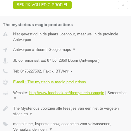
BEKIJK VOLLEDIG PROFIEL
The mysterious magic productions
Niet gevestigd in de plaats Loenhout, maar wel in de provincie
Antwerpen.
Antwerpen
»
Boom
|
Google maps
▼
Jb corremansstraat 87 b6
,
2850
Boom
(
Antwerpen
)
Tel:
0476227502
, Fax:
-
, BTW-nr:
-
E-mail › The mysterious magic productions
Website:
http://www.facebook.be/themysteriousmagic
|
Screenshot
▼
The Mysterious voorzien alle feestjes van een niet te vergeten
sfeer, en
▼
mentalisme, hypnose show, goochelen voor volwassenen,
Verhaalwandelingen,
▼