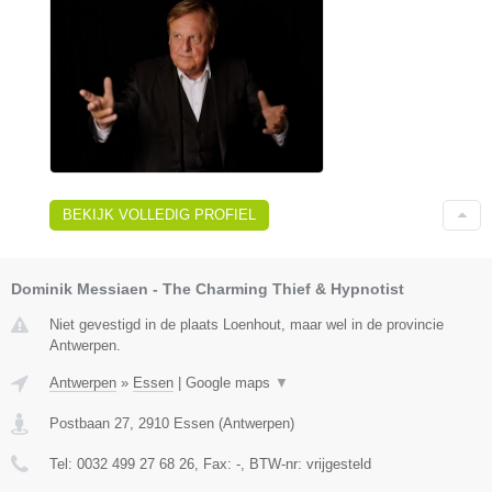
BEKIJK VOLLEDIG PROFIEL
Dominik Messiaen - The Charming Thief & Hypnotist
Niet gevestigd in de plaats Loenhout, maar wel in de provincie
Antwerpen.
Antwerpen
»
Essen
|
Google maps
▼
Postbaan 27
,
2910
Essen
(
Antwerpen
)
Tel:
0032 499 27 68 26
, Fax:
-
, BTW-nr:
vrijgesteld