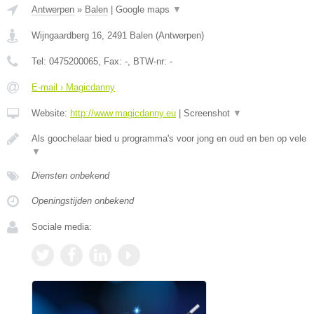
Antwerpen
»
Balen
|
Google maps
▼
Wijngaardberg 16
,
2491
Balen
(
Antwerpen
)
Tel:
0475200065
, Fax:
-
, BTW-nr:
-
E-mail › Magicdanny
Website:
http://www.magicdanny.eu
|
Screenshot
▼
Als goochelaar bied u programma's voor jong en oud en ben op vele
▼
Diensten onbekend
Openingstijden onbekend
Sociale media: