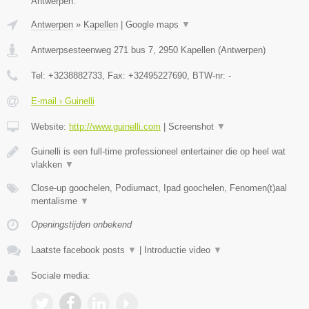
Antwerpen.
Antwerpen
»
Kapellen
|
Google maps
▼
Antwerpsesteenweg 271 bus 7
,
2950
Kapellen
(
Antwerpen
)
Tel:
+3238882733
, Fax:
+32495227690
, BTW-nr:
-
E-mail › Guinelli
Website:
http://www.guinelli.com
|
Screenshot
▼
Guinelli is een full-time professioneel entertainer die op heel wat
vlakken
▼
Close-up goochelen, Podiumact, Ipad goochelen, Fenomen(t)aal
mentalisme
▼
Openingstijden onbekend
Laatste facebook posts
▼
|
Introductie video
▼
Sociale media: