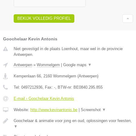
BEKIJK VOLLEDIG PROFIEL
Goochelaar Kevin Antonis
Niet gevestigd in de plaats Loenhout, maar wel in de provincie
Antwerpen.
Antwerpen
»
Wommelgem
|
Google maps
▼
Kempenlaan 66
,
2160
Wommelgem
(
Antwerpen
)
Tel:
0497212936
, Fax:
-
, BTW-nr:
BE0840.295.855
E-mail › Goochelaar Kevin Antonis
Website:
http://www.kevinantonis.be
|
Screenshot
▼
Goochelaar & animatie voor jong en oud, oplossingen voor feesten,
▼