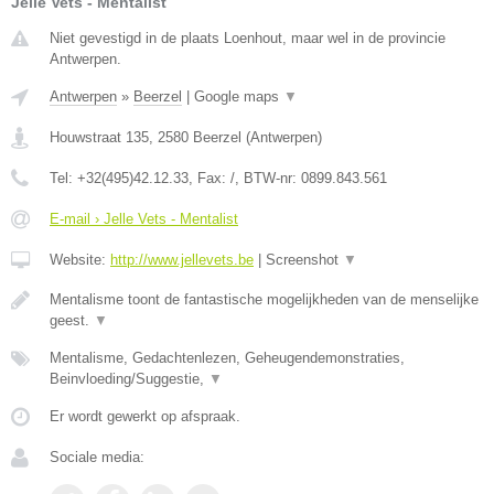
Jelle Vets - Mentalist
Niet gevestigd in de plaats Loenhout, maar wel in de provincie
Antwerpen.
Antwerpen
»
Beerzel
|
Google maps
▼
Houwstraat 135
,
2580
Beerzel
(
Antwerpen
)
Tel:
+32(495)42.12.33
, Fax:
/
, BTW-nr:
0899.843.561
E-mail › Jelle Vets - Mentalist
Website:
http://www.jellevets.be
|
Screenshot
▼
Mentalisme toont de fantastische mogelijkheden van de menselijke
geest.
▼
Mentalisme, Gedachtenlezen, Geheugendemonstraties,
Beinvloeding/Suggestie,
▼
Er wordt gewerkt op afspraak.
Sociale media: