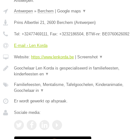
Antwerpen.
Antwerpen
»
Berchem
|
Google maps
▼
Prins Albertlei 21
,
2600
Berchem
(
Antwerpen
)
Tel:
+32477469111
, Fax:
+3232186504
, BTW-nr:
BE0760626092
E-mail › Len Korda
Website:
https://www.lenkorda.be
|
Screenshot
▼
Goochelaar Len Korda is gespecialiseerd in familiefeesten,
kinderfeesten en
▼
Familiefeesten, Mentalisme, Tafelgoochelen, Kinderanimatie,
Goochelaar in
▼
Er wordt gewerkt op afspraak.
Sociale media: